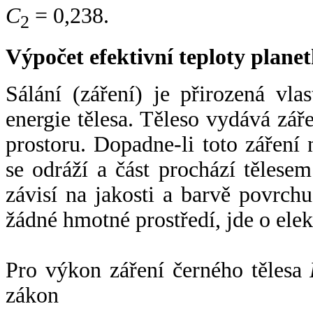
C
= 0,238.
2
Výpočet efektivní teploty plan
Sálání (záření) je přirozená vla
energie tělesa. Těleso vydává zá
prostoru. Dopadne-li toto záření n
se odráží a část prochází tělesem
závisí na jakosti a barvě povrch
žádné hmotné prostředí, jde o ele
Pro výkon záření černého tělesa
zákon