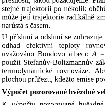
přesnosti, jakou požadujeme. Pla
stejné trajektorii po několik oběh
může její trajektorie radikálně zm
narůstá s časem.
U přísluní a odsluní se zobrazuje
odhad efektivní teploty rovno
uvažováno Bondovo albedo
A
= 
použit Stefanův-Boltzmannův zák
termodynamické rovnováze. Abs
plochou průřezu, kdežto emise po
Výpočet pozorované hvězdné ve
K výpočtu pozorované hvězdné v