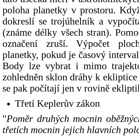
poloha planetky v prostoru. Kdy
dokreslí se trojúhelník a vypoč
(známe délky všech stran). Pomo
označení zruší. Výpočet ploch
planetky, pokud je časový interval
Body lze vybrat i mimo trajekto
zohledněn sklon dráhy k ekliptice
se pak počítají jen v rovině eklipti
Třetí Keplerův zákon
"
Poměr druhých mocnin oběžných
třetích mocnin jejich hlavních pol