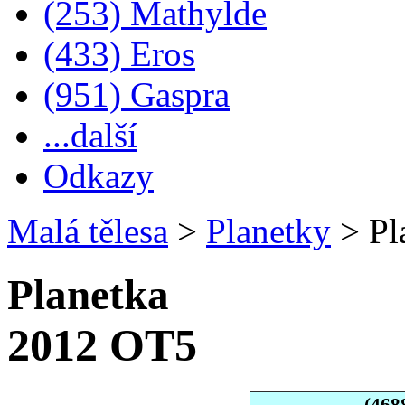
(253) Mathylde
(433) Eros
(951) Gaspra
...další
Odkazy
Malá tělesa
>
Planetky
>
Pl
Planetka
2012 OT5
(468