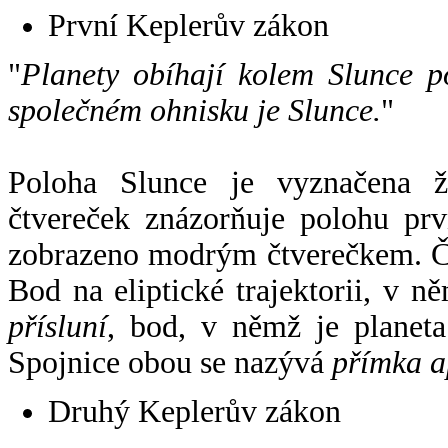
První Keplerův zákon
"
Planety obíhají kolem Slunce p
společném ohnisku je Slunce.
"
Poloha Slunce je vyznačena 
čtvereček znázorňuje polohu pr
zobrazeno modrým čtverečkem. Če
Bod na eliptické trajektorii, v n
přísluní
, bod, v němž je planet
Spojnice obou se nazývá
přímka a
Druhý Keplerův zákon