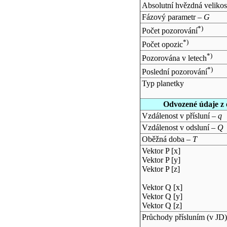
Absolutní hvězdná velikos
Fázový parametr –
G
*)
Počet pozorování
*)
Počet opozic
*)
Pozorována v letech
*)
Poslední pozorování
Typ planetky
Odvozené údaje z 
Vzdálenost v přísluní –
q
Vzdálenost v odsluní –
Q
Oběžná doba –
T
Vektor P [x]
Vektor P [y]
Vektor P [z]
Vektor Q [x]
Vektor Q [y]
Vektor Q [z]
Průchody přísluním (v
JD
)