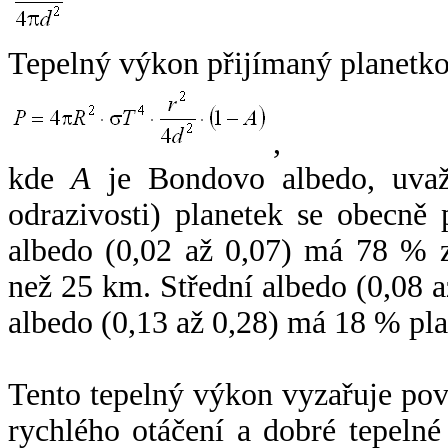
Tepelný výkon přijímaný planetko
,
kde
A
je Bondovo albedo, uvaž
odrazivosti) planetek se obecně
albedo (0,02 až 0,07) má 78 % z
než 25 km. Střední albedo (0,08 
albedo (0,13 až 0,28) má 18 % pla
Tento tepelný výkon vyzařuje po
rychlého otáčení a dobré tepelné