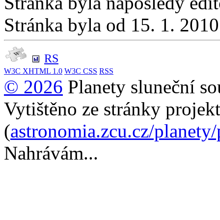
Stránka byla naposledy edi
Stránka byla od 15. 1. 201
RS
W3C
XHTML 1.0
W3C
CSS
RSS
© 2026
Planety sluneční so
Vytištěno ze stránky projek
(
astronomia.zcu.cz/planety
Nahrávám...