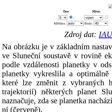
Den
Měsíc
.
Měřítko:
Body
:
Zdroj dat:
IAU
Na obrázku je v základním nastav
ve Sluneční soustavě v rovině ek
podle vzdálenosti planetky v odsl
planetky vykreslila a optimálně
které lze změnit z vybraných h
trajektorií) některých planet Sl
naznačuje, zda se planetka nacház
ní (červeně).