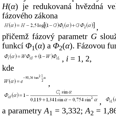
H
(
α
) je redukovaná hvězdná vel
fázového zákona
,
přičemž fázový parametr
G
slouž
funkcí
Φ
(
α
) a
Φ
(
α
). Fázovou fu
1
2
,
i
= 1, 2,
kde
,
,
a parametry
A
= 3,332;
A
= 1,8
1
2