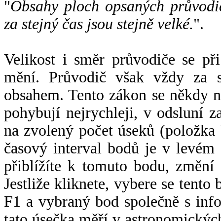
"
Obsahy ploch opsaných průvodič
za stejný čas jsou stejně velké.
".
Velikost i směr průvodiče se při
mění. Průvodič však vždy za s
obsahem. Tento zákon se někdy 
pohybují nejrychleji, v odsluní z
na zvolený počet úseků (položka 
časový interval bodů je v levém
přiblížíte k tomuto bodu, změní
Jestliže kliknete, vybere se tento
F1 a vybraný bod společně s info
tato úsečka měří v astronomickýc