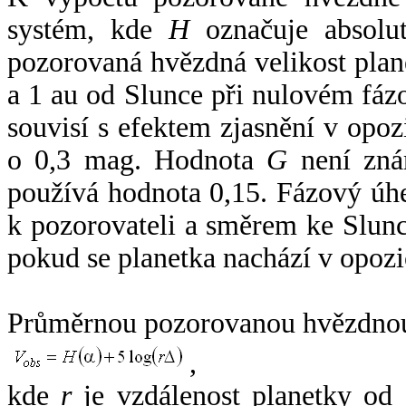
systém, kde
H
označuje absolut
pozorovaná hvězdná velikost plan
a 1 au od Slunce při nulovém fá
souvisí s efektem zjasnění v opoz
o 0,3 mag. Hodnota
G
není zná
používá hodnota 0,15. Fázový úh
k pozorovateli a směrem ke Slunc
pokud se planetka nachází v opozi
Průměrnou pozorovanou hvězdnou 
,
kde
r
je vzdálenost planetky od