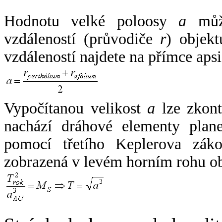
Hodnotu velké poloosy
a
může
vzdáleností (průvodiče
r
) objekt
vzdáleností najdete na přímce apsi
Vypočítanou velikost
a
lze zkont
nachází dráhové elementy plane
pomocí třetího Keplerova zák
zobrazená v levém horním rohu o