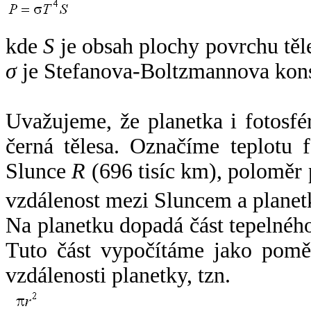
kde
S
je obsah plochy povrchu těl
σ
je Stefanova-Boltzmannova kons
Uvažujeme, že planetka i fotosfér
černá tělesa. Označíme teplotu 
Slunce
R
(696 tisíc km), poloměr
vzdálenost mezi Sluncem a plane
Na planetku dopadá část tepelnéh
Tuto část vypočítáme jako pomě
vzdálenosti planetky, tzn.