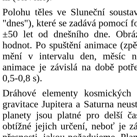
Polohu těles ve Sluneční sousta
"dnes"), které se zadává pomocí 
±50 let od dnešního dne. Obráz
hodnot. Po spuštění animace (zpě
mění v intervalu den, měsíc ne
animace je závislá na době potř
0,5-0,8 s).
Dráhové elementy kosmických t
gravitace Jupitera a Saturna neu
planety jsou platné pro delší č
obtížné jejich určení, neboť je 