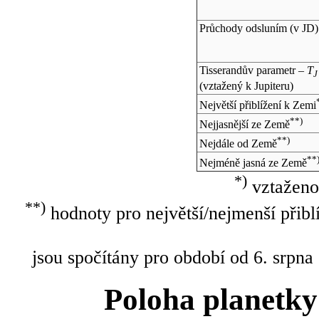
Průchody odsluním (v
JD
)
Tisserandův parametr –
T
J
(vztažený k Jupiteru)
Největší přiblížení k Zemi
**)
Nejjasnější ze Země
**)
Nejdále od Země
**
Nejméně jasná ze Země
*)
vztaženo
**)
hodnoty pro největší/nejmenší přibl
jsou spočítány pro období od 6. srpna
Poloha planetky