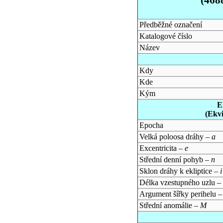
Předběžné označení
Katalogové číslo
Název
Kdy
Kde
Kým
E
(Ekv
Epocha
Velká poloosa dráhy –
a
Excentricita –
e
Střední denní pohyb –
n
Sklon dráhy k ekliptice –
i
Délka vzestupného uzlu –
Argument šířky perihelu 
Střední anomálie –
M