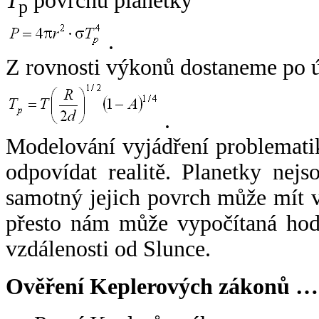
T
povrchu planetky
p
.
Z rovnosti výkonů dostaneme po 
.
Modelování vyjádření problemati
odpovídat realitě. Planetky nejso
samotný jejich povrch může mít v
přesto nám může vypočítaná hodn
vzdálenosti od Slunce.
Ověření Keplerových zákonů …