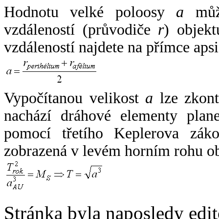
Hodnotu velké poloosy
a
může
vzdáleností (průvodiče
r
) objekt
vzdáleností najdete na přímce apsi
Vypočítanou velikost
a
lze zkont
nachází dráhové elementy plane
pomocí třetího Keplerova zák
zobrazená v levém horním rohu o
Stránka byla naposledy edi