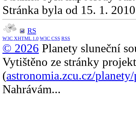
Stránka byla od 15. 1. 201
RS
W3C
XHTML 1.0
W3C
CSS
RSS
© 2026
Planety sluneční so
Vytištěno ze stránky projek
(
astronomia.zcu.cz/planety
Nahrávám...