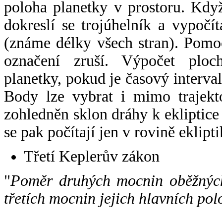
poloha planetky v prostoru. Kdy
dokreslí se trojúhelník a vypoč
(známe délky všech stran). Pomo
označení zruší. Výpočet ploch
planetky, pokud je časový interval
Body lze vybrat i mimo trajekto
zohledněn sklon dráhy k ekliptice
se pak počítají jen v rovině eklipti
Třetí Keplerův zákon
"
Poměr druhých mocnin oběžných
třetích mocnin jejich hlavních pol