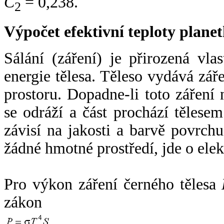
C
= 0,238.
2
Výpočet efektivní teploty plan
Sálání (záření) je přirozená vla
energie tělesa. Těleso vydává zá
prostoru. Dopadne-li toto záření n
se odráží a část prochází tělesem
závisí na jakosti a barvě povrch
žádné hmotné prostředí, jde o ele
Pro výkon záření černého tělesa
zákon