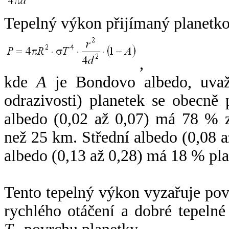
Tepelný výkon přijímaný planetko
,
kde
A
je Bondovo albedo, uvaž
odrazivosti) planetek se obecně
albedo (0,02 až 0,07) má 78 % z
než 25 km. Střední albedo (0,08 
albedo (0,13 až 0,28) má 18 % pla
Tento tepelný výkon vyzařuje po
rychlého otáčení a dobré tepelné