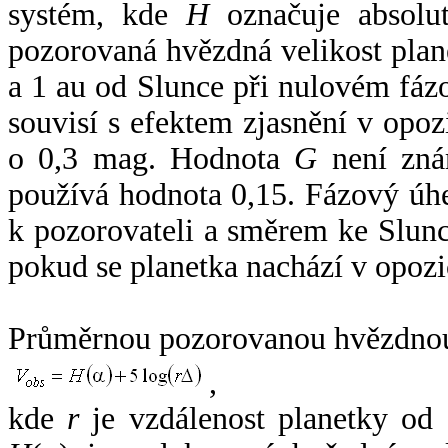
systém, kde
H
označuje absolut
pozorovaná hvězdná velikost plan
a 1 au od Slunce při nulovém fá
souvisí s efektem zjasnění v opoz
o 0,3 mag. Hodnota
G
není zná
používá hodnota 0,15. Fázový úh
k pozorovateli a směrem ke Slunc
pokud se planetka nachází v opozi
Průměrnou pozorovanou hvězdnou 
,
kde
r
je vzdálenost planetky od