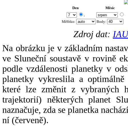
Den
Měsíc
.
Měřítko:
Body
:
Zdroj dat:
IAU
Na obrázku je v základním nastav
ve Sluneční soustavě v rovině ek
podle vzdálenosti planetky v odsl
planetky vykreslila a optimálně
které lze změnit z vybraných h
trajektorií) některých planet Sl
naznačuje, zda se planetka nacház
ní (červeně).