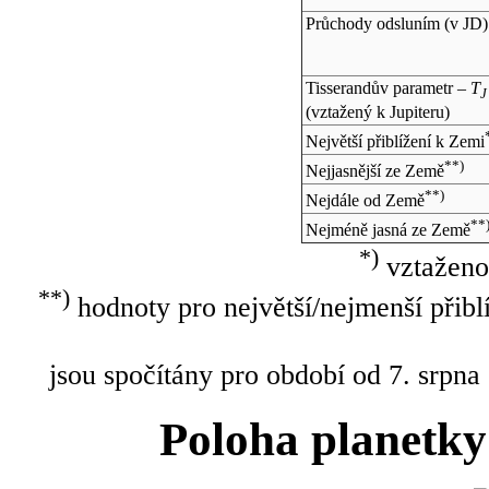
Průchody odsluním (v
JD
)
Tisserandův parametr –
T
J
(vztažený k Jupiteru)
Největší přiblížení k Zemi
**)
Nejjasnější ze Země
**)
Nejdále od Země
**
Nejméně jasná ze Země
*)
vztaženo
**)
hodnoty pro největší/nejmenší přibl
jsou spočítány pro období od 7. srpna
Poloha planetky