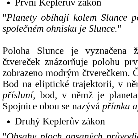
První Keplerův zákon
"
Planety obíhají kolem Slunce p
společném ohnisku je Slunce.
"
Poloha Slunce je vyznačena 
čtvereček znázorňuje polohu pr
zobrazeno modrým čtverečkem. Če
Bod na eliptické trajektorii, v n
přísluní
, bod, v němž je planet
Spojnice obou se nazývá
přímka a
Druhý Keplerův zákon
"
Obsahy ploch opsaných průvodič