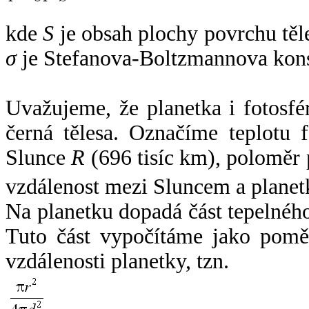
kde
S
je obsah plochy povrchu těl
σ
je Stefanova-Boltzmannova kons
Uvažujeme, že planetka i fotosfér
černá tělesa. Označíme teplotu 
Slunce
R
(696 tisíc km), poloměr
vzdálenost mezi Sluncem a plane
Na planetku dopadá část tepelnéh
Tuto část vypočítáme jako pomě
vzdálenosti planetky, tzn.