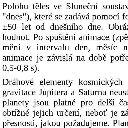
Polohu těles ve Sluneční sousta
"dnes"), které se zadává pomocí 
±50 let od dnešního dne. Obráz
hodnot. Po spuštění animace (zpě
mění v intervalu den, měsíc ne
animace je závislá na době potř
0,5-0,8 s).
Dráhové elementy kosmických t
gravitace Jupitera a Saturna neu
planety jsou platné pro delší č
obtížné jejich určení, neboť je 
přesnosti, jakou požadujeme. Pla