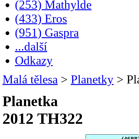
(253) Mathylde
(433) Eros
(951) Gaspra
...další
Odkazy
Malá tělesa
>
Planetky
>
Pl
Planetka
2012 TH322
(4688