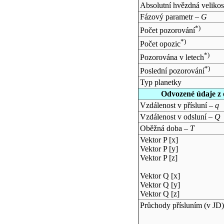
Absolutní hvězdná velikos
Fázový parametr –
G
*)
Počet pozorování
*)
Počet opozic
*)
Pozorována v letech
*)
Poslední pozorování
Typ planetky
Odvozené údaje z 
Vzdálenost v přísluní –
q
Vzdálenost v odsluní –
Q
Oběžná doba –
T
Vektor P [x]
Vektor P [y]
Vektor P [z]
Vektor Q [x]
Vektor Q [y]
Vektor Q [z]
Průchody přísluním (v
JD
)