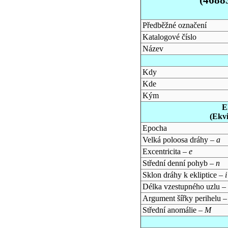
Předběžné označení
Katalogové číslo
Název
Kdy
Kde
Kým
E
(Ekv
Epocha
Velká poloosa dráhy –
a
Excentricita –
e
Střední denní pohyb –
n
Sklon dráhy k ekliptice –
i
Délka vzestupného uzlu –
Argument šířky perihelu 
Střední anomálie –
M