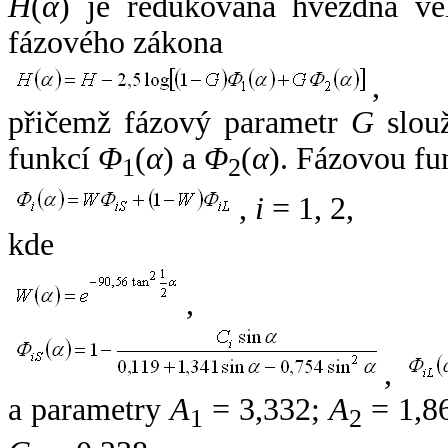
H
(
α
) je redukovaná hvězdná vel
fázového zákona
,
přičemž fázový parametr
G
slouž
funkcí
Φ
(
α
) a
Φ
(
α
). Fázovou fu
1
2
,
i
= 1, 2,
kde
,
,
a parametry
A
= 3,332;
A
= 1,8
1
2