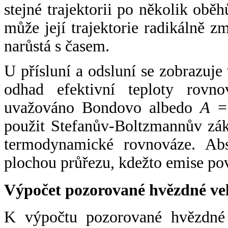
stejné trajektorii po několik oběh
může její trajektorie radikálně zm
narůstá s časem.
U přísluní a odsluní se zobrazuje
odhad efektivní teploty rovno
uvažováno Bondovo albedo
A
= 
použit Stefanův-Boltzmannův zák
termodynamické rovnováze. Abs
plochou průřezu, kdežto emise po
Výpočet pozorované hvězdné ve
K výpočtu pozorované hvězdné v