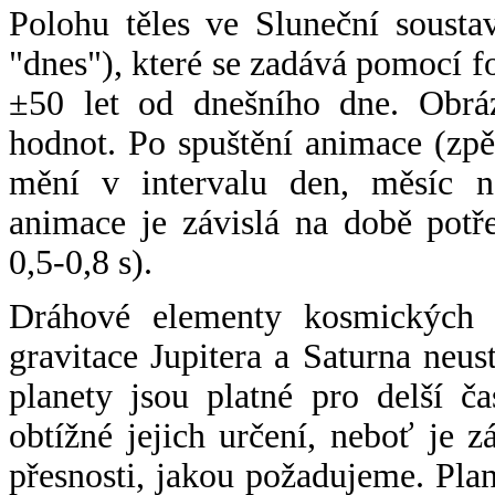
Polohu těles ve Sluneční sousta
"dnes"), které se zadává pomocí 
±50 let od dnešního dne. Obráz
hodnot. Po spuštění animace (zpě
mění v intervalu den, měsíc ne
animace je závislá na době potř
0,5-0,8 s).
Dráhové elementy kosmických t
gravitace Jupitera a Saturna neu
planety jsou platné pro delší č
obtížné jejich určení, neboť je 
přesnosti, jakou požadujeme. Pla