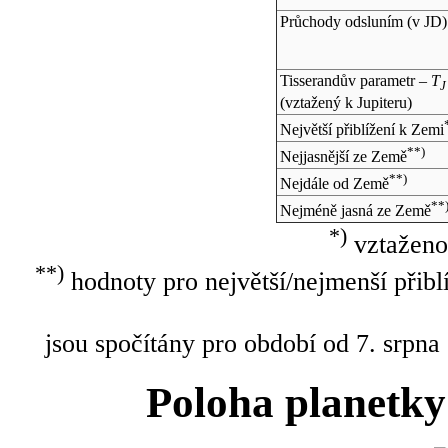
Průchody odsluním (v
JD
)
Tisserandův parametr –
T
J
(vztažený k Jupiteru)
Největší přiblížení k Zemi
**)
Nejjasnější ze Země
**)
Nejdále od Země
**
Nejméně jasná ze Země
*)
vztaženo
**)
hodnoty pro největší/nejmenší přibl
jsou spočítány pro období od 7. srpna
Poloha planetky