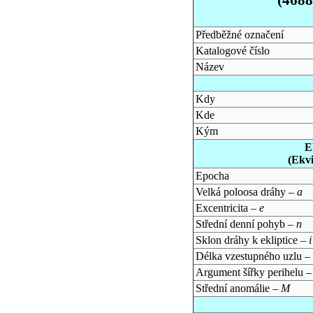
Předběžné označení
Katalogové číslo
Název
Kdy
Kde
Kým
E
(Ekv
Epocha
Velká poloosa dráhy –
a
Excentricita –
e
Střední denní pohyb –
n
Sklon dráhy k ekliptice –
i
Délka vzestupného uzlu –
Argument šířky perihelu 
Střední anomálie –
M