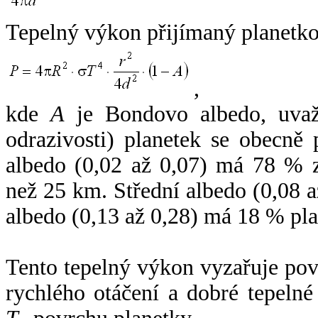
Tepelný výkon přijímaný planetko
,
kde
A
je Bondovo albedo, uvaž
odrazivosti) planetek se obecně
albedo (0,02 až 0,07) má 78 % z
než 25 km. Střední albedo (0,08 
albedo (0,13 až 0,28) má 18 % pla
Tento tepelný výkon vyzařuje po
rychlého otáčení a dobré tepelné