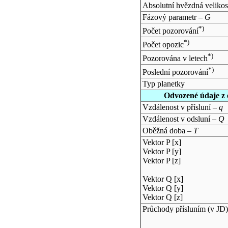
Absolutní hvězdná velikos
Fázový parametr –
G
*)
Počet pozorování
*)
Počet opozic
*)
Pozorována v letech
*)
Poslední pozorování
Typ planetky
Odvozené údaje z 
Vzdálenost v přísluní –
q
Vzdálenost v odsluní –
Q
Oběžná doba –
T
Vektor P [x]
Vektor P [y]
Vektor P [z]
Vektor Q [x]
Vektor Q [y]
Vektor Q [z]
Průchody přísluním (v
JD
)