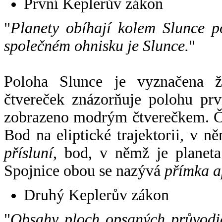
První Keplerův zákon
"
Planety obíhají kolem Slunce p
společném ohnisku je Slunce.
"
Poloha Slunce je vyznačena 
čtvereček znázorňuje polohu pr
zobrazeno modrým čtverečkem. Če
Bod na eliptické trajektorii, v n
přísluní
, bod, v němž je planet
Spojnice obou se nazývá
přímka a
Druhý Keplerův zákon
"
Obsahy ploch opsaných průvodič