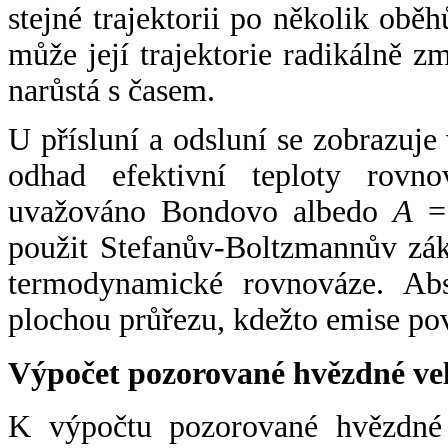
stejné trajektorii po několik oběh
může její trajektorie radikálně zm
narůstá s časem.
U přísluní a odsluní se zobrazuje
odhad efektivní teploty rovno
uvažováno Bondovo albedo
A
= 
použit Stefanův-Boltzmannův zák
termodynamické rovnováze. Abs
plochou průřezu, kdežto emise po
Výpočet pozorované hvězdné ve
K výpočtu pozorované hvězdné v