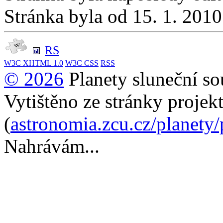
Stránka byla od 15. 1. 201
RS
W3C
XHTML 1.0
W3C
CSS
RSS
© 2026
Planety sluneční so
Vytištěno ze stránky projek
(
astronomia.zcu.cz/planety
Nahrávám...