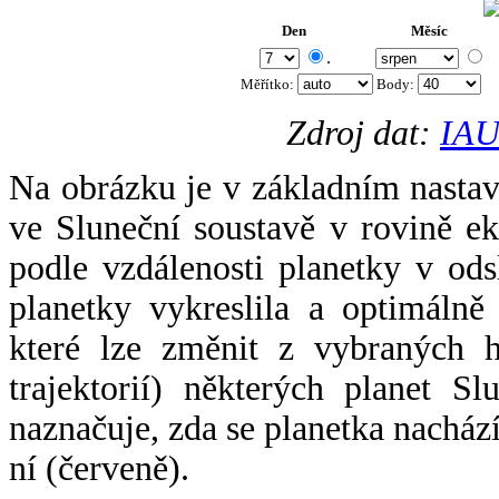
Den
Měsíc
.
Měřítko:
Body
:
Zdroj dat:
IAU
Na obrázku je v základním nastav
ve Sluneční soustavě v rovině ek
podle vzdálenosti planetky v odsl
planetky vykreslila a optimálně
které lze změnit z vybraných h
trajektorií) některých planet Sl
naznačuje, zda se planetka nacház
ní (červeně).