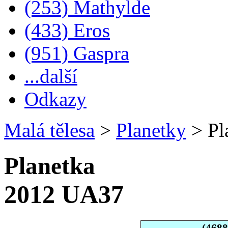
(253) Mathylde
(433) Eros
(951) Gaspra
...další
Odkazy
Malá tělesa
>
Planetky
>
Pl
Planetka
2012 UA37
(468