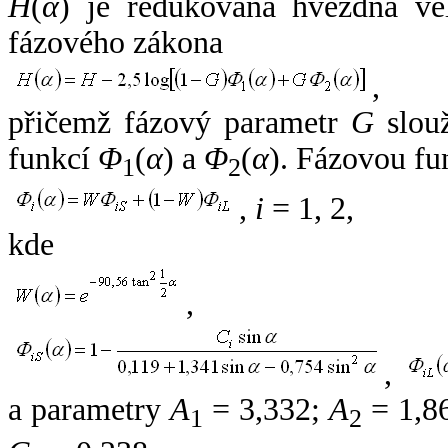
H
(
α
) je redukovaná hvězdná vel
fázového zákona
,
přičemž fázový parametr
G
slouž
funkcí
Φ
(
α
) a
Φ
(
α
). Fázovou fu
1
2
,
i
= 1, 2,
kde
,
,
a parametry
A
= 3,332;
A
= 1,8
1
2