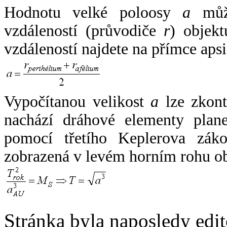
Hodnotu velké poloosy
a
může
vzdáleností (průvodiče
r
) objekt
vzdáleností najdete na přímce apsi
Vypočítanou velikost
a
lze zkont
nachází dráhové elementy plane
pomocí třetího Keplerova zák
zobrazená v levém horním rohu o
Stránka byla naposledy edi