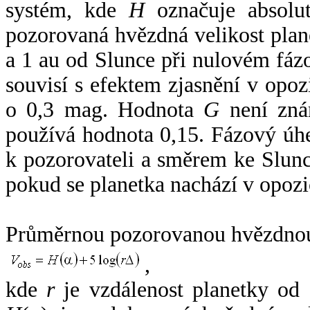
systém, kde
H
označuje absolut
pozorovaná hvězdná velikost plan
a 1 au od Slunce při nulovém fá
souvisí s efektem zjasnění v opoz
o 0,3 mag. Hodnota
G
není zná
používá hodnota 0,15. Fázový úh
k pozorovateli a směrem ke Slunc
pokud se planetka nachází v opozi
Průměrnou pozorovanou hvězdnou 
,
kde
r
je vzdálenost planetky od