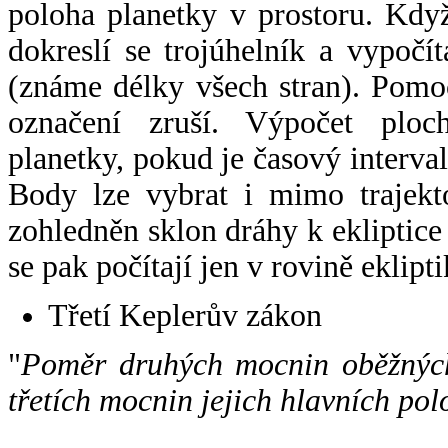
poloha planetky v prostoru. Kdy
dokreslí se trojúhelník a vypoč
(známe délky všech stran). Pomo
označení zruší. Výpočet ploch
planetky, pokud je časový interval
Body lze vybrat i mimo trajekto
zohledněn sklon dráhy k ekliptice
se pak počítají jen v rovině eklipti
Třetí Keplerův zákon
"
Poměr druhých mocnin oběžných
třetích mocnin jejich hlavních pol