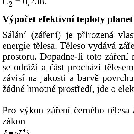
C
= 0,238.
2
Výpočet efektivní teploty plan
Sálání (záření) je přirozená vla
energie tělesa. Těleso vydává zá
prostoru. Dopadne-li toto záření n
se odráží a část prochází tělesem
závisí na jakosti a barvě povrch
žádné hmotné prostředí, jde o ele
Pro výkon záření černého tělesa
zákon