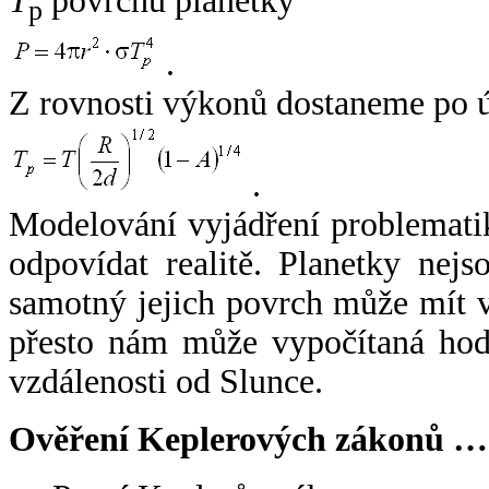
T
povrchu planetky
p
.
Z rovnosti výkonů dostaneme po 
.
Modelování vyjádření problemati
odpovídat realitě. Planetky nejso
samotný jejich povrch může mít v
přesto nám může vypočítaná hodn
vzdálenosti od Slunce.
Ověření Keplerových zákonů …