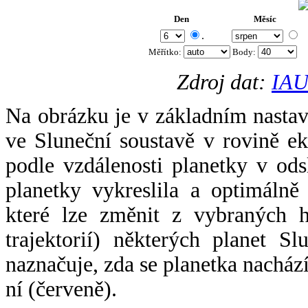
Den
Měsíc
.
Měřítko:
Body
:
Zdroj dat:
IAU
Na obrázku je v základním nastav
ve Sluneční soustavě v rovině ek
podle vzdálenosti planetky v odsl
planetky vykreslila a optimálně
které lze změnit z vybraných h
trajektorií) některých planet Sl
naznačuje, zda se planetka nacház
ní (červeně).