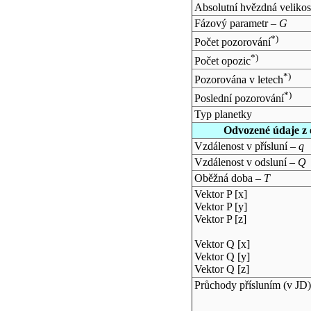
Absolutní hvězdná velikos
Fázový parametr –
G
*)
Počet pozorování
*)
Počet opozic
*)
Pozorována v letech
*)
Poslední pozorování
Typ planetky
Odvozené údaje z 
Vzdálenost v přísluní –
q
Vzdálenost v odsluní –
Q
Oběžná doba –
T
Vektor P [x]
Vektor P [y]
Vektor P [z]
Vektor Q [x]
Vektor Q [y]
Vektor Q [z]
Průchody přísluním (v
JD
)