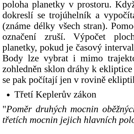
poloha planetky v prostoru. Kdy
dokreslí se trojúhelník a vypoč
(známe délky všech stran). Pomo
označení zruší. Výpočet ploch
planetky, pokud je časový interval
Body lze vybrat i mimo trajekto
zohledněn sklon dráhy k ekliptice
se pak počítají jen v rovině eklipti
Třetí Keplerův zákon
"
Poměr druhých mocnin oběžných
třetích mocnin jejich hlavních pol