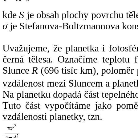
kde
S
je obsah plochy povrchu těl
σ
je Stefanova-Boltzmannova kons
Uvažujeme, že planetka i fotosfér
černá tělesa. Označíme teplotu 
Slunce
R
(696 tisíc km), poloměr
vzdálenost mezi Sluncem a plane
Na planetku dopadá část tepelnéh
Tuto část vypočítáme jako pomě
vzdálenosti planetky, tzn.