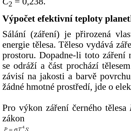
C
= 0,238.
2
Výpočet efektivní teploty plan
Sálání (záření) je přirozená vla
energie tělesa. Těleso vydává zá
prostoru. Dopadne-li toto záření n
se odráží a část prochází tělesem
závisí na jakosti a barvě povrch
žádné hmotné prostředí, jde o ele
Pro výkon záření černého tělesa
zákon