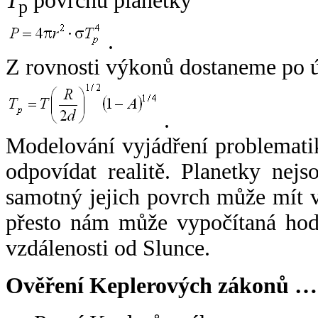
T
povrchu planetky
p
.
Z rovnosti výkonů dostaneme po 
.
Modelování vyjádření problemati
odpovídat realitě. Planetky nejso
samotný jejich povrch může mít v
přesto nám může vypočítaná hodn
vzdálenosti od Slunce.
Ověření Keplerových zákonů …