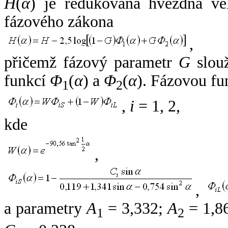
H
(
α
) je redukovaná hvězdná vel
fázového zákona
,
přičemž fázový parametr
G
slouž
funkcí
Φ
(
α
) a
Φ
(
α
). Fázovou fu
1
2
,
i
= 1, 2,
kde
,
,
a parametry
A
= 3,332;
A
= 1,8
1
2