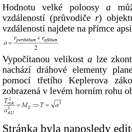
Hodnotu velké poloosy
a
může
vzdáleností (průvodiče
r
) objekt
vzdáleností najdete na přímce apsi
Vypočítanou velikost
a
lze zkont
nachází dráhové elementy plane
pomocí třetího Keplerova zák
zobrazená v levém horním rohu o
Stránka byla naposledy edi