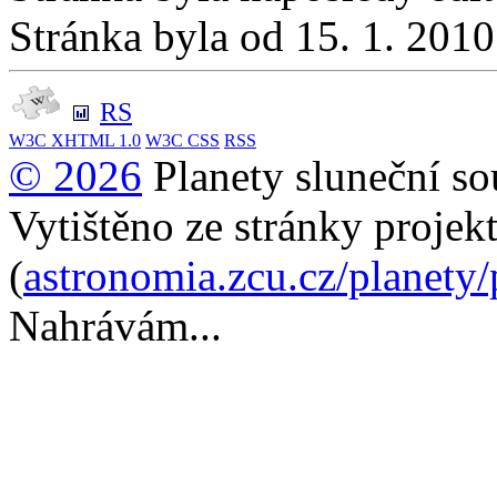
Stránka byla od 15. 1. 201
RS
W3C
XHTML 1.0
W3C
CSS
RSS
© 2026
Planety sluneční so
Vytištěno ze stránky projek
(
astronomia.zcu.cz/planety
Nahrávám...