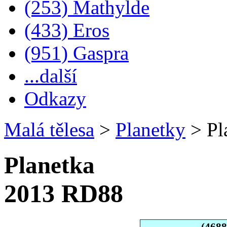
(253) Mathylde
(433) Eros
(951) Gaspra
...další
Odkazy
Malá tělesa
>
Planetky
>
Pl
Planetka
2013 RD88
(468