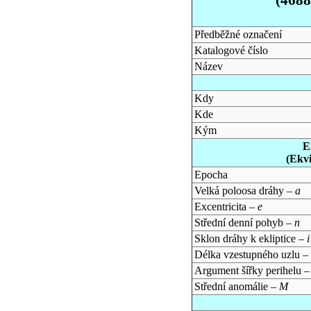
Předběžné označení
Katalogové číslo
Název
Kdy
Kde
Kým
E
(Ekv
Epocha
Velká poloosa dráhy –
a
Excentricita –
e
Střední denní pohyb –
n
Sklon dráhy k ekliptice –
i
Délka vzestupného uzlu –
Argument šířky perihelu 
Střední anomálie –
M