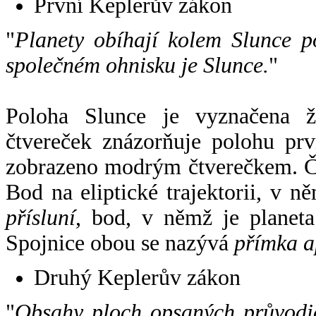
První Keplerův zákon
"
Planety obíhají kolem Slunce p
společném ohnisku je Slunce.
"
Poloha Slunce je vyznačena 
čtvereček znázorňuje polohu pr
zobrazeno modrým čtverečkem. Če
Bod na eliptické trajektorii, v n
přísluní
, bod, v němž je planet
Spojnice obou se nazývá
přímka a
Druhý Keplerův zákon
"
Obsahy ploch opsaných průvodič