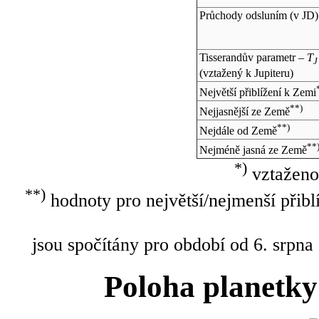
Průchody odsluním (v
JD
)
Tisserandův parametr –
T
J
(vztažený k Jupiteru)
Největší přiblížení k Zemi
**)
Nejjasnější ze Země
**)
Nejdále od Země
**
Nejméně jasná ze Země
*)
vztaženo
**)
hodnoty pro největší/nejmenší přibl
jsou spočítány pro období od 6. srpna
Poloha planetky