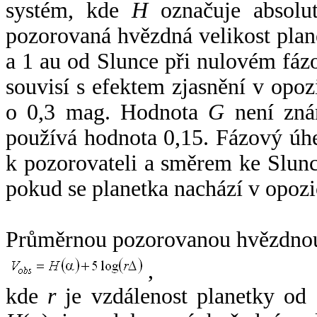
systém, kde
H
označuje absolut
pozorovaná hvězdná velikost plan
a 1 au od Slunce při nulovém fá
souvisí s efektem zjasnění v opoz
o 0,3 mag. Hodnota
G
není zná
používá hodnota 0,15. Fázový úh
k pozorovateli a směrem ke Slunc
pokud se planetka nachází v opozi
Průměrnou pozorovanou hvězdnou 
,
kde
r
je vzdálenost planetky od