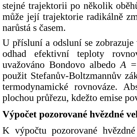
stejné trajektorii po několik oběh
může její trajektorie radikálně zm
narůstá s časem.
U přísluní a odsluní se zobrazuje
odhad efektivní teploty rovno
uvažováno Bondovo albedo
A
= 
použit Stefanův-Boltzmannův zák
termodynamické rovnováze. Abs
plochou průřezu, kdežto emise po
Výpočet pozorované hvězdné ve
K výpočtu pozorované hvězdné v