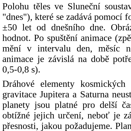
Polohu těles ve Sluneční sousta
"dnes"), které se zadává pomocí 
±50 let od dnešního dne. Obráz
hodnot. Po spuštění animace (zpě
mění v intervalu den, měsíc ne
animace je závislá na době potř
0,5-0,8 s).
Dráhové elementy kosmických t
gravitace Jupitera a Saturna neu
planety jsou platné pro delší č
obtížné jejich určení, neboť je 
přesnosti, jakou požadujeme. Pla