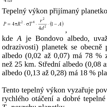
Tepelný výkon přijímaný planetko
,
kde
A
je Bondovo albedo, uvaž
odrazivosti) planetek se obecně
albedo (0,02 až 0,07) má 78 % z
než 25 km. Střední albedo (0,08 
albedo (0,13 až 0,28) má 18 % pla
Tento tepelný výkon vyzařuje po
rychlého otáčení a dobré tepelné