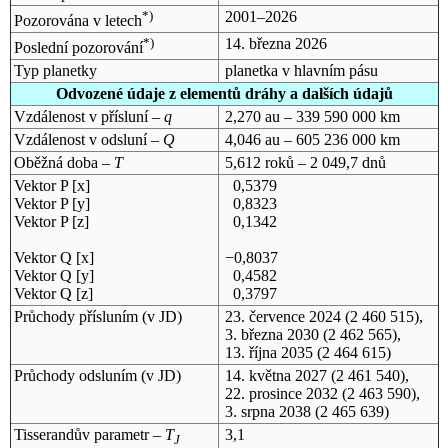
*)
2001–2026
Pozorována v letech
*)
14. března 2026
Poslední pozorování
Typ planetky
planetka v hlavním pásu
Odvozené údaje z elementů dráhy a dalších údajů
Vzdálenost v přísluní –
q
2,270 au – 339 590 000 km
Vzdálenost v odsluní –
Q
4,046 au – 605 236 000 km
Oběžná doba –
T
5,612 roků – 2 049,7 dnů
Vektor P [x]
0,5379
Vektor P [y]
0,8323
Vektor P [z]
0,1342
Vektor Q [x]
−0,8037
Vektor Q [y]
0,4582
Vektor Q [z]
0,3797
Průchody přísluním (v
JD
)
23. července 2024
(2 460 515),
3. března 2030
(2 462 565),
13. října 2035
(2 464 615)
Průchody odsluním (v
JD
)
14. května 2027
(2 461 540),
22. prosince 2032
(2 463 590),
3. srpna 2038
(2 465 639)
Tisserandův parametr –
T
3,1
J