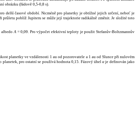
ní obrázku (řádově 0,5-0,8 s).
ro delší časové období. Nicméně pro planetky je obtížné jejich určení, neboť je
růletu poblíž Jupiteru se může její trajektorie radikálně změnit. Je složité toto
o albedo
A
= 0,09. Pro výpočet efektivní teploty je použit Stefanův-Boltzmannův
kost planetky ve vzdálenosti 1 au od pozorovatele a 1 au od Slunce při nulovém
planetek, pro ostatní se používá hodnota 0,15. Fázový úhel
α
je definován jako