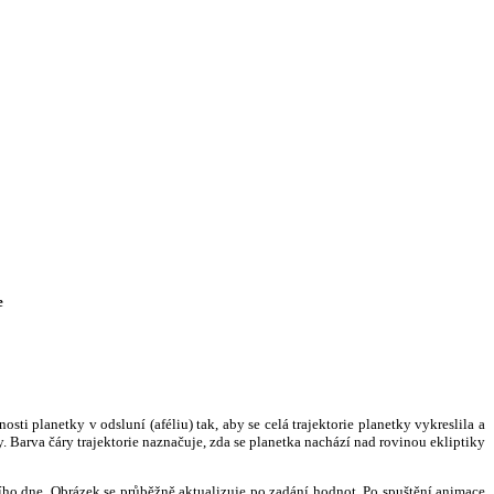
e
i planetky v odsluní (aféliu) tak, aby se celá trajektorie planetky vykreslila a
. Barva čáry trajektorie naznačuje, zda se planetka nachází nad rovinou ekliptiky
ního dne. Obrázek se průběžně aktualizuje po zadání hodnot. Po spuštění animace