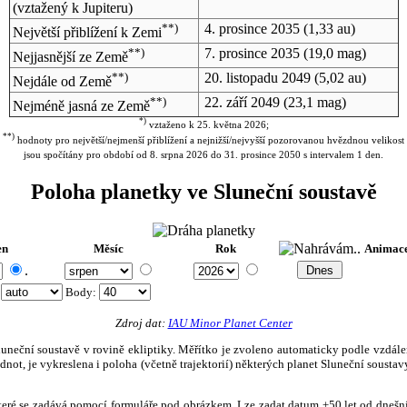
(vztažený k Jupiteru)
**)
4. prosince 2035
(1,33 au)
Největší přiblížení k Zemi
**)
7. prosince 2035
(19,0 mag)
Nejjasnější ze Země
**)
20. listopadu 2049
(5,02 au)
Nejdále od Země
**)
22. září 2049
(23,1 mag)
Nejméně jasná ze Země
*)
vztaženo k 25. května 2026;
**)
hodnoty pro největší/nejmenší přiblížení a nejnižší/nejvyšší pozorovanou hvězdnou velikost
jsou spočítány pro období od 8. srpna 2026 do 31. prosince 2050 s intervalem 1 den.
Poloha planetky ve Sluneční soustavě
en
Měsíc
Rok
Animac
.
:
Body
:
Zdroj dat:
IAU Minor Planet Center
eční soustavě v rovině ekliptiky. Měřítko je zvoleno automaticky podle vzdálenost
not, je vykreslena i poloha (včetně trajektorií) některých planet Sluneční soustavy
, které se zadává pomocí formuláře pod obrázkem. Lze zadat datum ±50 let od dneš