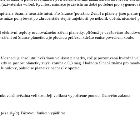
k (uživatelská volba). Rychlost animace je závislá na době potřebné pro vygenerová
itera a Saturna neustále mění. Pro Slunce (potažmo Zemi) a planety jsou platné p
 může pohybovat po zhruba stále stejné trajektorii po několik oběhů, nicméně při p
had efektivní teploty rovnovážného záření planetky, přičemž je uvažováno Bondov
záření od Slunce planetkou je plochou průřezu, kdežto emise povrchem koule.
e
H
označuje absolutní hvězdnou velikost planetky, což je pozorovaná hvězdná veli
i, kdy se jasnost planetky zvýší zhruba o 0,3 mag. Hodnota
G
není známa pro mnoho 
Je nulový, pokud se planetka nachází v opozici.
edukovaná hvězdná velikost. Její velikost vypočteme pomocí fázového zákona
(
α
) a
Φ
(
α
). Fázovou funkci vyjádříme
1
2