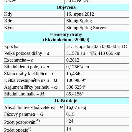
Název
2014 BC43
Objevena
Kdy
16. srpna 2012
Kde
Siding Spring
Kým
Siding Spring Survey
Elementy dráhy
(Ekvinokcium J2000,0)
Epocha
21. listopadu 2025 0:00:00 UTC
Velká poloosa dráhy –
a
3,1579 au – 472 413 066 km
Excentricita –
e
0,2812
Střední denní pohyb –
n
0,1756°/den
Sklon dráhy k ekliptice –
i
15,4346°
Délka vzestupného uzlu –
Ω
106,9839°
Argument šířky perihelu –
ω
308,6254°
Střední anomálie –
M
85,4156°
Další údaje
Absolutní hvězdná velikost –
H
16,07 mag
Fázový parametr –
G
0,15
*)
424
Počet pozorování
*)
14
Počet opozic