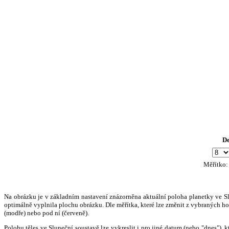
D
Měřítko
Na obrázku je v základním nastavení znázorněna aktuální poloha planetky ve Slun
optimálně vyplnila plochu obrázku. Dle měřítka, které lze změnit z vybraných hod
(modře) nebo pod ní (červeně).
Polohu těles ve Sluneční soustavě lze vykreslit i pro jiné datum (nebo "dnes")