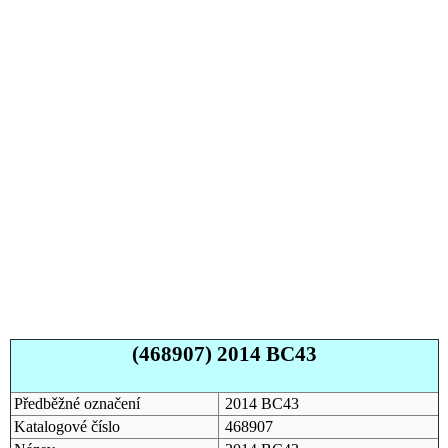
(468907) 2014 BC43
Předběžné označení
2014 BC43
Katalogové číslo
468907