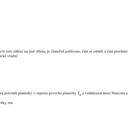
i toto záření na jiné těleso, je částečně pohlceno, část se odráží a část prochází
ické vlnění.
m), poloměr planetky
r
, teplotu povrchu planetky
T
a vzdálenost mezi Sluncem a
p
tky, tzn.