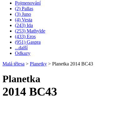
Pojmenování
(2) Pallas
(3) Juno
(4) Vesta
(243) Ida
(253) Mathylde
(433) Eros
(951) Gaspra
...další
Odkazy
Malá tělesa
>
Planetky
>
Planetka 2014 BC43
Planetka
2014 BC43