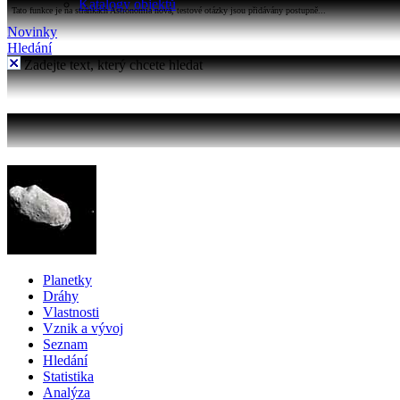
Katalogy objektů
Tato funkce je na stránkách Astronomia nová, testové otázky jsou přidávány postupně...
Novinky
Hledání
Zadejte text, který chcete hledat
Planetky
Dráhy
Vlastnosti
Vznik a vývoj
Seznam
Hledání
Statistika
Analýza