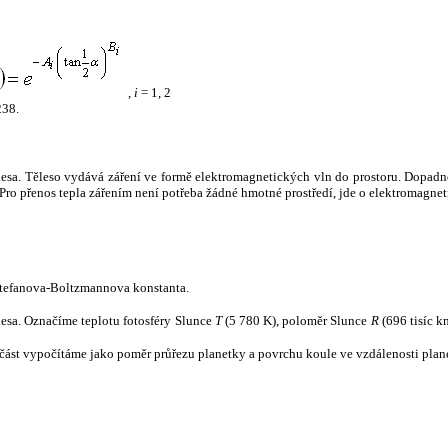
,
i
= 1, 2
238.
tělesa. Těleso vydává záření ve formě elektromagnetických vln do prostoru. Dopadne-l
u. Pro přenos tepla zářením není potřeba žádné hmotné prostředí, jde o elektromagnet
tefanova-Boltzmannova konstanta.
tělesa. Označíme teplotu fotosféry Slunce
T
(5 780 K), poloměr Slunce
R
(696 tisíc k
část vypočítáme jako poměr průřezu planetky a povrchu koule ve vzdálenosti plane