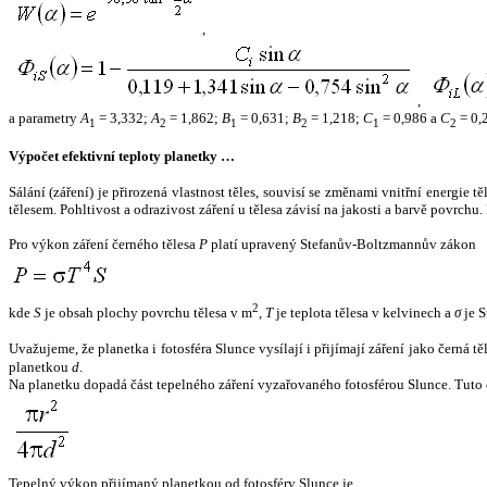
,
,
a parametry
A
= 3,332;
A
= 1,862;
B
= 0,631;
B
= 1,218;
C
= 0,986 a
C
= 0,
1
2
1
2
1
2
Výpočet efektivní teploty planetky …
Sálání (záření) je přirozená vlastnost těles, souvisí se změnami vnitřní energie 
tělesem. Pohltivost a odrazivost záření u tělesa závisí na jakosti a barvě povrch
Pro výkon záření černého tělesa
P
platí upravený Stefanův-Boltzmannův zákon
2
kde
S
je obsah plochy povrchu tělesa v m
,
T
je teplota tělesa v kelvinech a
σ
je S
Uvažujeme, že planetka i fotosféra Slunce vysílají i přijímají záření jako černá 
planetkou
d
.
Na planetku dopadá část tepelného záření vyzařovaného fotosférou Slunce. Tuto 
Tepelný výkon přijímaný planetkou od fotosféry Slunce je