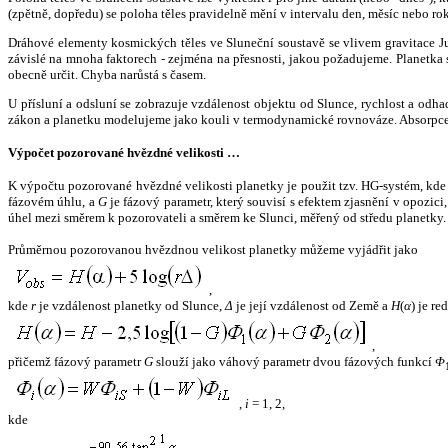
(zpětně, dopředu) se poloha těles pravidelně mění v intervalu den, měsíc nebo ro
Dráhové elementy kosmických těles ve Sluneční soustavě se vlivem gravitace Jup
závislé na mnoha faktorech - zejména na přesnosti, jakou požadujeme. Planetka se
obecně určit. Chyba narůstá s časem.
U přísluní a odsluní se zobrazuje vzdálenost objektu od Slunce, rychlost a od
zákon a planetku modelujeme jako kouli v termodynamické rovnováze. Absorpce 
Výpočet pozorované hvězdné velikosti …
K výpočtu pozorované hvězdné velikosti planetky je použit tzv. HG-systém, kd
fázovém úhlu, a
G
je fázový parametr, který souvisí s efektem zjasnění v opozic
úhel mezi směrem k pozorovateli a směrem ke Slunci, měřený od středu planetky. 
Průměrnou pozorovanou hvězdnou velikost planetky můžeme vyjádřit jako
,
kde
r
je vzdálenost planetky od Slunce,
Δ
je její vzdálenost od Země a
H
(
α
) je r
,
přičemž fázový parametr
G
slouží jako váhový parametr dvou fázových funkcí
Φ
,
i
= 1, 2,
kde