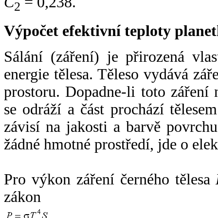
C
= 0,238.
2
Výpočet efektivní teploty plan
Sálání (záření) je přirozená vla
energie tělesa. Těleso vydává zá
prostoru. Dopadne-li toto záření n
se odráží a část prochází tělesem
závisí na jakosti a barvě povrch
žádné hmotné prostředí, jde o ele
Pro výkon záření černého tělesa
zákon