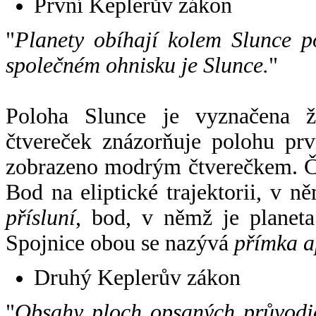
První Keplerův zákon
"
Planety obíhají kolem Slunce p
společném ohnisku je Slunce.
"
Poloha Slunce je vyznačena 
čtvereček znázorňuje polohu pr
zobrazeno modrým čtverečkem. Če
Bod na eliptické trajektorii, v n
přísluní
, bod, v němž je planet
Spojnice obou se nazývá
přímka a
Druhý Keplerův zákon
"
Obsahy ploch opsaných průvodič