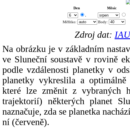
Den
Měsíc
.
Měřítko:
Body
:
Zdroj dat:
IAU
Na obrázku je v základním nastav
ve Sluneční soustavě v rovině ek
podle vzdálenosti planetky v odsl
planetky vykreslila a optimálně
které lze změnit z vybraných h
trajektorií) některých planet Sl
naznačuje, zda se planetka nacház
ní (červeně).