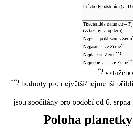
Průchody odsluním (v
JD
)
Tisserandův parametr –
T
J
(vztažený k Jupiteru)
Největší přiblížení k Zemi
**)
Nejjasnější ze Země
**)
Nejdále od Země
**
Nejméně jasná ze Země
*)
vztaženo
**)
hodnoty pro největší/nejmenší přibl
jsou spočítány pro období od 6. srpna
Poloha planetky