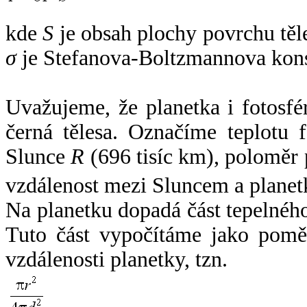
kde
S
je obsah plochy povrchu těl
σ
je Stefanova-Boltzmannova kons
Uvažujeme, že planetka i fotosfér
černá tělesa. Označíme teplotu 
Slunce
R
(696 tisíc km), poloměr
vzdálenost mezi Sluncem a plane
Na planetku dopadá část tepelnéh
Tuto část vypočítáme jako pomě
vzdálenosti planetky, tzn.