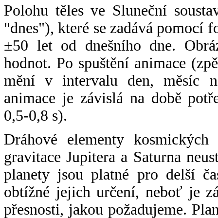
Polohu těles ve Sluneční sousta
"dnes"), které se zadává pomocí 
±50 let od dnešního dne. Obráz
hodnot. Po spuštění animace (zpě
mění v intervalu den, měsíc ne
animace je závislá na době potř
0,5-0,8 s).
Dráhové elementy kosmických t
gravitace Jupitera a Saturna neu
planety jsou platné pro delší č
obtížné jejich určení, neboť je 
přesnosti, jakou požadujeme. Pla