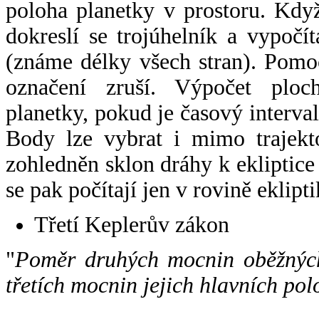
poloha planetky v prostoru. Kdy
dokreslí se trojúhelník a vypoč
(známe délky všech stran). Pomo
označení zruší. Výpočet ploch
planetky, pokud je časový interval
Body lze vybrat i mimo trajekto
zohledněn sklon dráhy k ekliptice
se pak počítají jen v rovině eklipti
Třetí Keplerův zákon
"
Poměr druhých mocnin oběžných
třetích mocnin jejich hlavních pol