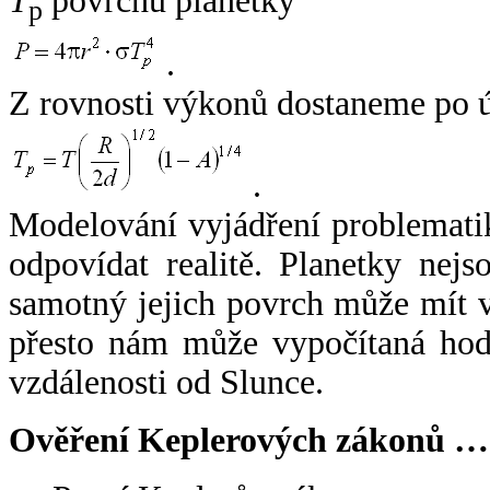
T
povrchu planetky
p
.
Z rovnosti výkonů dostaneme po 
.
Modelování vyjádření problemati
odpovídat realitě. Planetky nejso
samotný jejich povrch může mít v
přesto nám může vypočítaná hodn
vzdálenosti od Slunce.
Ověření Keplerových zákonů …