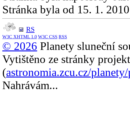
Stránka byla od 15. 1. 201
RS
W3C
XHTML 1.0
W3C
CSS
RSS
© 2026
Planety sluneční so
Vytištěno ze stránky projek
(
astronomia.zcu.cz/planety
Nahrávám...