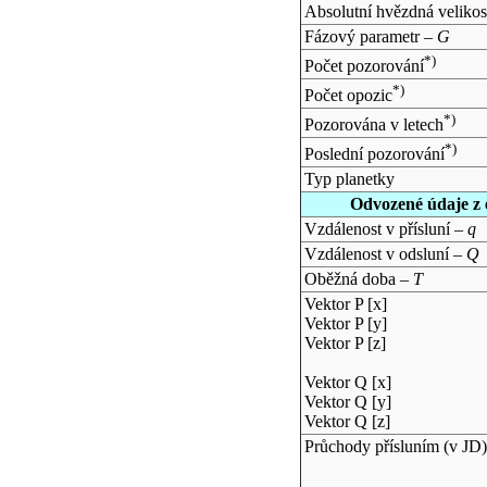
Absolutní hvězdná velikos
Fázový parametr –
G
*)
Počet pozorování
*)
Počet opozic
*)
Pozorována v letech
*)
Poslední pozorování
Typ planetky
Odvozené údaje z 
Vzdálenost v přísluní –
q
Vzdálenost v odsluní –
Q
Oběžná doba –
T
Vektor P [x]
Vektor P [y]
Vektor P [z]
Vektor Q [x]
Vektor Q [y]
Vektor Q [z]
Průchody přísluním (v
JD
)