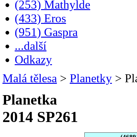
(253) Mathylde
(433) Eros
(951) Gaspra
...další
Odkazy
Malá tělesa
>
Planetky
>
Pl
Planetka
2014 SP261
(4689