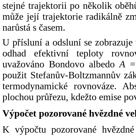
stejné trajektorii po několik oběh
může její trajektorie radikálně zm
narůstá s časem.
U přísluní a odsluní se zobrazuje
odhad efektivní teploty rovno
uvažováno Bondovo albedo
A
= 
použit Stefanův-Boltzmannův zák
termodynamické rovnováze. Abs
plochou průřezu, kdežto emise po
Výpočet pozorované hvězdné ve
K výpočtu pozorované hvězdné v