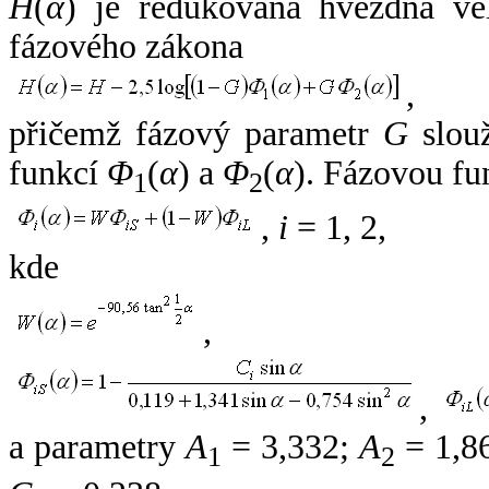
H
(
α
) je redukovaná hvězdná vel
fázového zákona
,
přičemž fázový parametr
G
slouž
funkcí
Φ
(
α
) a
Φ
(
α
). Fázovou fu
1
2
,
i
= 1, 2,
kde
,
,
a parametry
A
= 3,332;
A
= 1,8
1
2