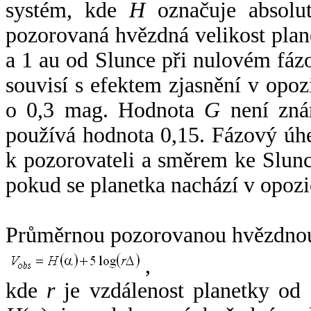
systém, kde
H
označuje absolut
pozorovaná hvězdná velikost plan
a 1 au od Slunce při nulovém fá
souvisí s efektem zjasnění v opoz
o 0,3 mag. Hodnota
G
není zná
používá hodnota 0,15. Fázový úh
k pozorovateli a směrem ke Slunc
pokud se planetka nachází v opozi
Průměrnou pozorovanou hvězdnou 
,
kde
r
je vzdálenost planetky od