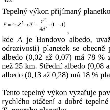
Tepelný výkon přijímaný planetko
,
kde
A
je Bondovo albedo, uvaž
odrazivosti) planetek se obecně
albedo (0,02 až 0,07) má 78 % z
než 25 km. Střední albedo (0,08 
albedo (0,13 až 0,28) má 18 % pla
Tento tepelný výkon vyzařuje po
rychlého otáčení a dobré tepelné