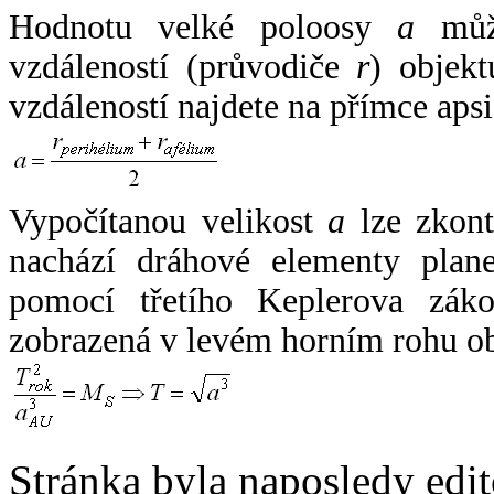
Hodnotu velké poloosy
a
může
vzdáleností (průvodiče
r
) objekt
vzdáleností najdete na přímce apsi
Vypočítanou velikost
a
lze zkont
nachází dráhové elementy plane
pomocí třetího Keplerova zák
zobrazená v levém horním rohu o
Stránka byla naposledy edi