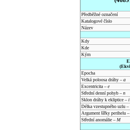
Předběžné označení
Katalogové číslo
Název
Kdy
Kde
Kým
E
(Ekv
Epocha
Velká poloosa dráhy –
a
Excentricita –
e
Střední denní pohyb –
n
Sklon dráhy k ekliptice –
i
Délka vzestupného uzlu –
Argument šířky perihelu 
Střední anomálie –
M