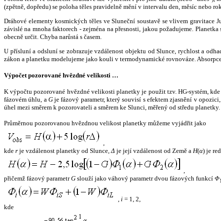
(zpětně, dopředu) se poloha těles pravidelně mění v intervalu den, měsíc nebo ro
Dráhové elementy kosmických těles ve Sluneční soustavě se vlivem gravitace Jup
závislé na mnoha faktorech - zejména na přesnosti, jakou požadujeme. Planetka se
obecně určit. Chyba narůstá s časem.
U přísluní a odsluní se zobrazuje vzdálenost objektu od Slunce, rychlost a od
zákon a planetku modelujeme jako kouli v termodynamické rovnováze. Absorpce 
Výpočet pozorované hvězdné velikosti …
K výpočtu pozorované hvězdné velikosti planetky je použit tzv. HG-systém, kd
fázovém úhlu, a
G
je fázový parametr, který souvisí s efektem zjasnění v opozic
úhel mezi směrem k pozorovateli a směrem ke Slunci, měřený od středu planetky. 
Průměrnou pozorovanou hvězdnou velikost planetky můžeme vyjádřit jako
,
kde
r
je vzdálenost planetky od Slunce,
Δ
je její vzdálenost od Země a
H
(
α
) je r
,
přičemž fázový parametr
G
slouží jako váhový parametr dvou fázových funkcí
Φ
,
i
= 1, 2,
kde