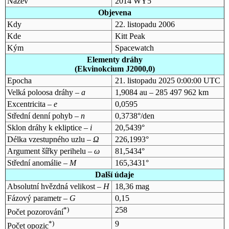
Název
2014 WY5
Objevena
Kdy
22. listopadu 2006
Kde
Kitt Peak
Kým
Spacewatch
Elementy dráhy
(Ekvinokcium J2000,0)
Epocha
21. listopadu 2025 0:00:00 UTC
Velká poloosa dráhy –
a
1,9084 au – 285 497 962 km
Excentricita –
e
0,0595
Střední denní pohyb –
n
0,3738°/den
Sklon dráhy k ekliptice –
i
20,5439°
Délka vzestupného uzlu –
Ω
226,1993°
Argument šířky perihelu –
ω
81,5434°
Střední anomálie –
M
165,3431°
Další údaje
Absolutní hvězdná velikost –
H
18,36 mag
Fázový parametr –
G
0,15
*)
258
Počet pozorování
*)
9
Počet opozic