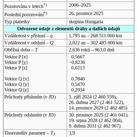
*)
2006–2025
Pozorována v letech
*)
26. prosince 2025
Poslední pozorování
Typ planetky
skupina Hungaria
Odvozené údaje z elementů dráhy a dalších údajů
Vzdálenost v přísluní –
q
1,795 au – 268 511 000 km
Vzdálenost v odsluní –
Q
2,022 au – 302 485 000 km
Oběžná doba –
T
2,636 roků – 963,0 dnů
Vektor P [x]
0,5667
Vektor P [y]
−0,8236
Vektor P [z]
0,0213
Vektor Q [x]
0,7840
Vektor Q [y]
0,5470
Vektor Q [z]
0,2934
Průchody přísluním (v
JD
)
5. září 2024
(2 460 559),
26. dubna 2027
(2 461 522),
14. prosince 2029
(2 462 485)
Průchody odsluním (v
JD
)
30. prosince 2025
(2 461 041),
19. srpna 2028
(2 462 004),
9. dubna 2031
(2 462 967)
Tisserandův parametr –
T
3,9
J