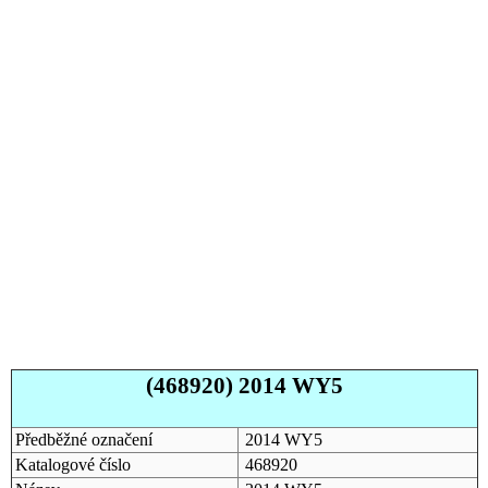
(468920) 2014 WY5
Předběžné označení
2014 WY5
Katalogové číslo
468920