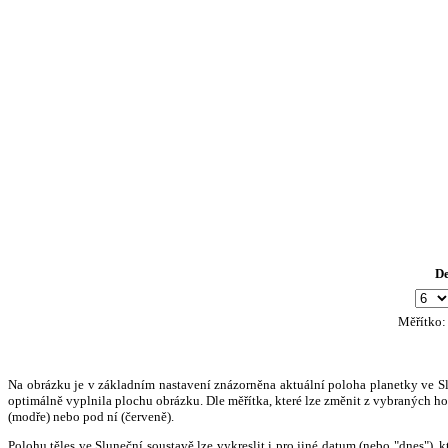
D
Měřítko
Na obrázku je v základním nastavení znázorněna aktuální poloha planetky ve Slun
optimálně vyplnila plochu obrázku. Dle měřítka, které lze změnit z vybraných hod
(modře) nebo pod ní (červeně).
Polohu těles ve Sluneční soustavě lze vykreslit i pro jiné datum (nebo "dnes")