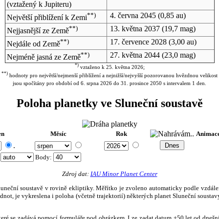
(vztažený k Jupiteru)
**)
4. června 2045
(0,85 au)
Největší přiblížení k Zemi
**)
13. května 2037
(19,7 mag)
Nejjasnější ze Země
**)
17. července 2028
(3,00 au)
Nejdále od Země
**)
27. května 2044
(23,0 mag)
Nejméně jasná ze Země
*)
vztaženo k 25. května 2026;
**)
hodnoty pro největší/nejmenší přiblížení a nejnižší/nejvyšší pozorovanou hvězdnou velikost
jsou spočítány pro období od 6. srpna 2026 do 31. prosince 2050 s intervalem 1 den.
Poloha planetky ve Sluneční soustavě
en
Měsíc
Rok
Animac
.
:
Body
:
Zdroj dat:
IAU Minor Planet Center
eční soustavě v rovině ekliptiky. Měřítko je zvoleno automaticky podle vzdálenost
not, je vykreslena i poloha (včetně trajektorií) některých planet Sluneční soustavy
, které se zadává pomocí formuláře pod obrázkem. Lze zadat datum ±50 let od dneš