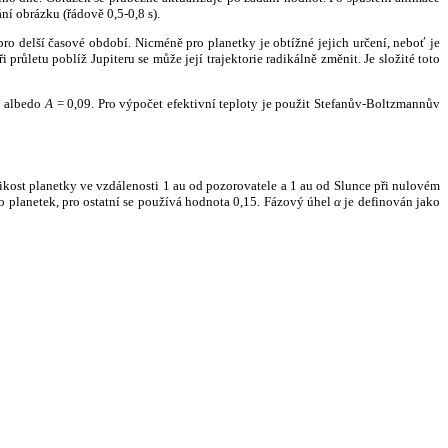
ní obrázku (řádově 0,5-0,8 s).
ro delší časové období. Nicméně pro planetky je obtížné jejich určení, neboť je
růletu poblíž Jupiteru se může její trajektorie radikálně změnit. Je složité toto
o albedo
A
= 0,09. Pro výpočet efektivní teploty je použit Stefanův-Boltzmannův
kost planetky ve vzdálenosti 1 au od pozorovatele a 1 au od Slunce při nulovém
planetek, pro ostatní se používá hodnota 0,15. Fázový úhel
α
je definován jako