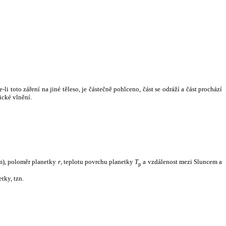
i toto záření na jiné těleso, je částečně pohlceno, část se odráží a část prochází
ické vlnění.
m), poloměr planetky
r
, teplotu povrchu planetky
T
a vzdálenost mezi Sluncem a
p
tky, tzn.