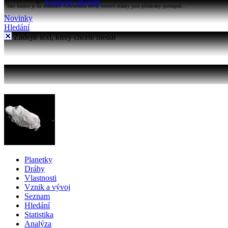
Katalogy objektů
Tato funkce je na stránkách Astronomia nová, testové otázky jsou přidávány postupně...
Novinky
Hledání
Zadejte text, který chcete hledat
Planetky
Dráhy
Vlastnosti
Vznik a vývoj
Seznam
Hledání
Statistika
Analýza