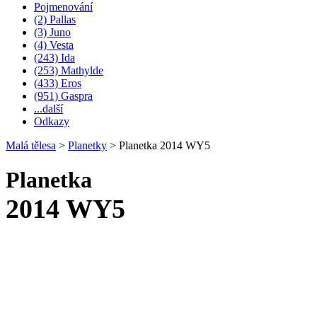
Pojmenování
(2) Pallas
(3) Juno
(4) Vesta
(243) Ida
(253) Mathylde
(433) Eros
(951) Gaspra
...další
Odkazy
Malá tělesa
>
Planetky
>
Planetka 2014 WY5
Planetka
2014 WY5