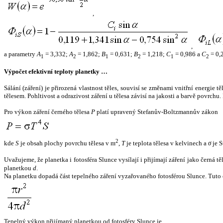
,
,
a parametry
A
= 3,332;
A
= 1,862;
B
= 0,631;
B
= 1,218;
C
= 0,986 a
C
= 0,
1
2
1
2
1
2
Výpočet efektivní teploty planetky …
Sálání (záření) je přirozená vlastnost těles, souvisí se změnami vnitřní energie 
tělesem. Pohltivost a odrazivost záření u tělesa závisí na jakosti a barvě povrch
Pro výkon záření černého tělesa
P
platí upravený Stefanův-Boltzmannův zákon
2
kde
S
je obsah plochy povrchu tělesa v m
,
T
je teplota tělesa v kelvinech a
σ
je S
Uvažujeme, že planetka i fotosféra Slunce vysílají i přijímají záření jako černá 
planetkou
d
.
Na planetku dopadá část tepelného záření vyzařovaného fotosférou Slunce. Tuto 
Tepelný výkon přijímaný planetkou od fotosféry Slunce je