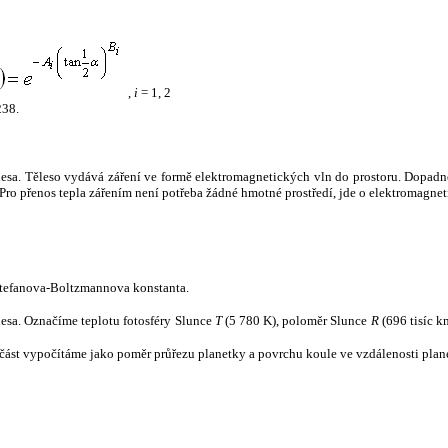
,
i
= 1, 2
238.
tělesa. Těleso vydává záření ve formě elektromagnetických vln do prostoru. Dopadne-l
u. Pro přenos tepla zářením není potřeba žádné hmotné prostředí, jde o elektromagnet
tefanova-Boltzmannova konstanta.
tělesa. Označíme teplotu fotosféry Slunce
T
(5 780 K), poloměr Slunce
R
(696 tisíc k
část vypočítáme jako poměr průřezu planetky a povrchu koule ve vzdálenosti plane