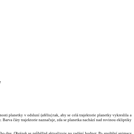
e
i planetky v odsluní (aféliu) tak, aby se celá trajektorie planetky vykreslila a
. Barva čáry trajektorie naznačuje, zda se planetka nachází nad rovinou ekliptiky
ního dne. Obrázek se průběžně aktualizuje po zadání hodnot. Po spuštění animace