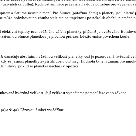
k (uživatelská volba). Rychlost animace je závislá na době potřebné pro vygenerová
itera a Saturna neustále mění. Pro Slunce (potažmo Zemi) a planety jsou platné p
 může pohybovat po zhruba stále stejné trajektorii po několik oběhů, nicméně při p
had efektivní teploty rovnovážného záření planetky, přičemž je uvažováno Bondov
záření od Slunce planetkou je plochou průřezu, kdežto emise povrchem koule.
e
H
označuje absolutní hvězdnou velikost planetky, což je pozorovaná hvězdná veli
i, kdy se jasnost planetky zvýší zhruba o 0,3 mag. Hodnota
G
není známa pro mnoho 
Je nulový, pokud se planetka nachází v opozici.
edukovaná hvězdná velikost. Její velikost vypočteme pomocí fázového zákona
(
α
) a
Φ
(
α
). Fázovou funkci vyjádříme
1
2