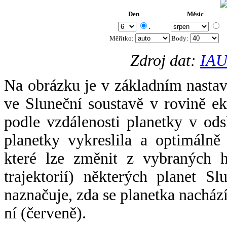
Den
Měsíc
.
Měřítko:
Body
:
Zdroj dat:
IAU
Na obrázku je v základním nastav
ve Sluneční soustavě v rovině ek
podle vzdálenosti planetky v odsl
planetky vykreslila a optimálně
které lze změnit z vybraných h
trajektorií) některých planet Sl
naznačuje, zda se planetka nacház
ní (červeně).