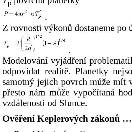
T
povrchu planetky
p
.
Z rovnosti výkonů dostaneme po 
.
Modelování vyjádření problemati
odpovídat realitě. Planetky nejso
samotný jejich povrch může mít v
přesto nám může vypočítaná hodn
vzdálenosti od Slunce.
Ověření Keplerových zákonů …