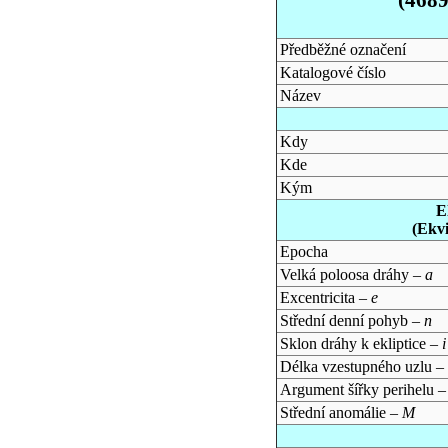
Předběžné označení
Katalogové číslo
Název
Kdy
Kde
Kým
E
(Ekv
Epocha
Velká poloosa dráhy –
a
Excentricita –
e
Střední denní pohyb –
n
Sklon dráhy k ekliptice –
i
Délka vzestupného uzlu –
Argument šířky perihelu 
Střední anomálie –
M