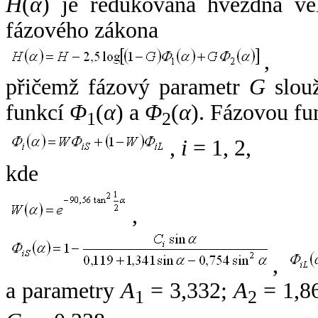
H
(
α
) je redukovaná hvězdná vel
fázového zákona
,
přičemž fázový parametr
G
slouž
funkcí
Φ
(
α
) a
Φ
(
α
). Fázovou fu
1
2
,
i
= 1, 2,
kde
,
,
a parametry
A
= 3,332;
A
= 1,8
1
2