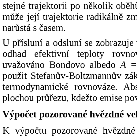
stejné trajektorii po několik oběh
může její trajektorie radikálně zm
narůstá s časem.
U přísluní a odsluní se zobrazuje
odhad efektivní teploty rovno
uvažováno Bondovo albedo
A
= 
použit Stefanův-Boltzmannův zák
termodynamické rovnováze. Abs
plochou průřezu, kdežto emise po
Výpočet pozorované hvězdné ve
K výpočtu pozorované hvězdné v