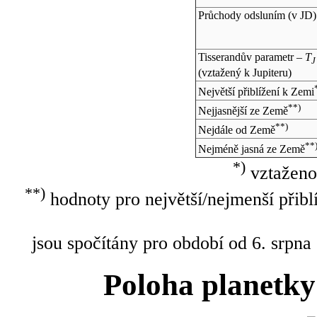
Průchody odsluním (v
JD
)
Tisserandův parametr –
T
J
(vztažený k Jupiteru)
Největší přiblížení k Zemi
**)
Nejjasnější ze Země
**)
Nejdále od Země
**
Nejméně jasná ze Země
*)
vztaženo
**)
hodnoty pro největší/nejmenší přibl
jsou spočítány pro období od 6. srpna
Poloha planetky