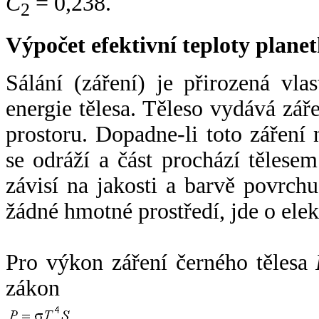
C
= 0,238.
2
Výpočet efektivní teploty plan
Sálání (záření) je přirozená vla
energie tělesa. Těleso vydává zá
prostoru. Dopadne-li toto záření n
se odráží a část prochází tělesem
závisí na jakosti a barvě povrch
žádné hmotné prostředí, jde o ele
Pro výkon záření černého tělesa
zákon