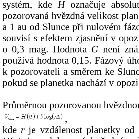
systém, kde
H
označuje absolut
pozorovaná hvězdná velikost plan
a 1 au od Slunce při nulovém fá
souvisí s efektem zjasnění v opoz
o 0,3 mag. Hodnota
G
není zná
používá hodnota 0,15. Fázový úh
k pozorovateli a směrem ke Slunc
pokud se planetka nachází v opozi
Průměrnou pozorovanou hvězdnou 
,
kde
r
je vzdálenost planetky od