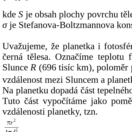
kde
S
je obsah plochy povrchu těl
σ
je Stefanova-Boltzmannova kons
Uvažujeme, že planetka i fotosfér
černá tělesa. Označíme teplotu 
Slunce
R
(696 tisíc km), poloměr
vzdálenost mezi Sluncem a plane
Na planetku dopadá část tepelnéh
Tuto část vypočítáme jako pomě
vzdálenosti planetky, tzn.