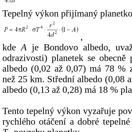
Tepelný výkon přijímaný planetko
,
kde
A
je Bondovo albedo, uvaž
odrazivosti) planetek se obecně
albedo (0,02 až 0,07) má 78 % z
než 25 km. Střední albedo (0,08 
albedo (0,13 až 0,28) má 18 % pla
Tento tepelný výkon vyzařuje po
rychlého otáčení a dobré tepelné