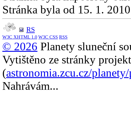
Stránka byla od 15. 1. 201
RS
W3C
XHTML 1.0
W3C
CSS
RSS
© 2026
Planety sluneční so
Vytištěno ze stránky projek
(
astronomia.zcu.cz/planety
Nahrávám...