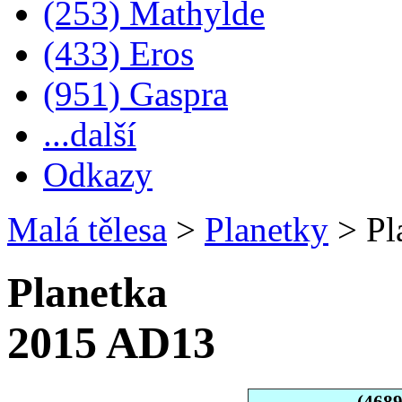
(253) Mathylde
(433) Eros
(951) Gaspra
...další
Odkazy
Malá tělesa
>
Planetky
>
Pl
Planetka
2015 AD13
(468