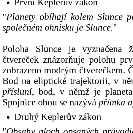
První Keplerův zákon
"
Planety obíhají kolem Slunce p
společném ohnisku je Slunce.
"
Poloha Slunce je vyznačena 
čtvereček znázorňuje polohu pr
zobrazeno modrým čtverečkem. Če
Bod na eliptické trajektorii, v n
přísluní
, bod, v němž je planet
Spojnice obou se nazývá
přímka a
Druhý Keplerův zákon
"
Obsahy ploch opsaných průvodič