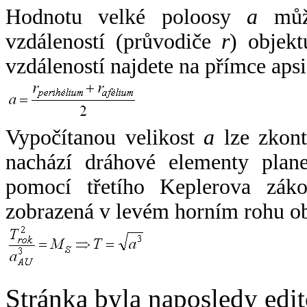
Hodnotu velké poloosy
a
může
vzdáleností (průvodiče
r
) objekt
vzdáleností najdete na přímce apsi
Vypočítanou velikost
a
lze zkont
nachází dráhové elementy plane
pomocí třetího Keplerova zák
zobrazená v levém horním rohu o
Stránka byla naposledy edi