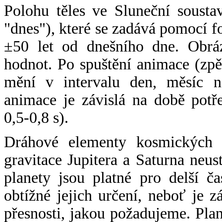
Polohu těles ve Sluneční sousta
"dnes"), které se zadává pomocí 
±50 let od dnešního dne. Obráz
hodnot. Po spuštění animace (zpě
mění v intervalu den, měsíc ne
animace je závislá na době potř
0,5-0,8 s).
Dráhové elementy kosmických t
gravitace Jupitera a Saturna neu
planety jsou platné pro delší č
obtížné jejich určení, neboť je 
přesnosti, jakou požadujeme. Pla