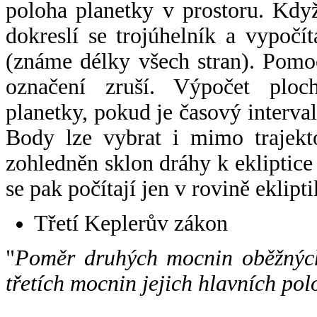
poloha planetky v prostoru. Kdy
dokreslí se trojúhelník a vypoč
(známe délky všech stran). Pomo
označení zruší. Výpočet ploch
planetky, pokud je časový interval
Body lze vybrat i mimo trajekto
zohledněn sklon dráhy k ekliptice
se pak počítají jen v rovině eklipti
Třetí Keplerův zákon
"
Poměr druhých mocnin oběžných
třetích mocnin jejich hlavních pol