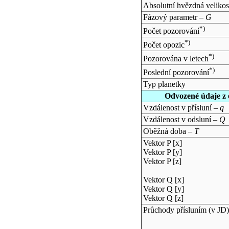
Absolutní hvězdná velikos
Fázový parametr –
G
*)
Počet pozorování
*)
Počet opozic
*)
Pozorována v letech
*)
Poslední pozorování
Typ planetky
Odvozené údaje z 
Vzdálenost v přísluní –
q
Vzdálenost v odsluní –
Q
Oběžná doba –
T
Vektor P [x]
Vektor P [y]
Vektor P [z]
Vektor Q [x]
Vektor Q [y]
Vektor Q [z]
Průchody přísluním (v
JD
)