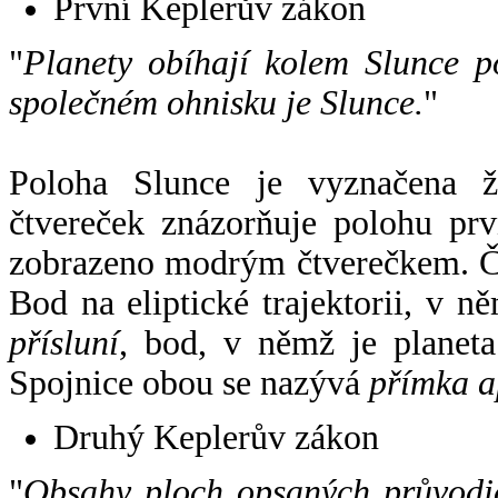
První Keplerův zákon
"
Planety obíhají kolem Slunce p
společném ohnisku je Slunce.
"
Poloha Slunce je vyznačena 
čtvereček znázorňuje polohu pr
zobrazeno modrým čtverečkem. Če
Bod na eliptické trajektorii, v n
přísluní
, bod, v němž je planet
Spojnice obou se nazývá
přímka a
Druhý Keplerův zákon
"
Obsahy ploch opsaných průvodič