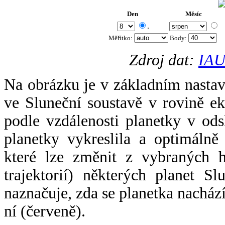
Den
Měsíc
.
Měřítko:
Body
:
Zdroj dat:
IAU
Na obrázku je v základním nastav
ve Sluneční soustavě v rovině ek
podle vzdálenosti planetky v odsl
planetky vykreslila a optimálně
které lze změnit z vybraných h
trajektorií) některých planet Sl
naznačuje, zda se planetka nacház
ní (červeně).