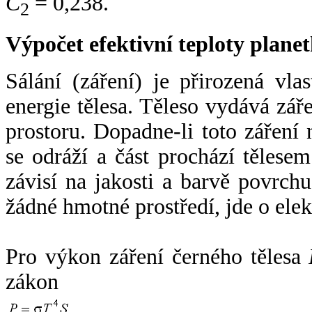
C
= 0,238.
2
Výpočet efektivní teploty plan
Sálání (záření) je přirozená vla
energie tělesa. Těleso vydává zá
prostoru. Dopadne-li toto záření n
se odráží a část prochází tělesem
závisí na jakosti a barvě povrch
žádné hmotné prostředí, jde o ele
Pro výkon záření černého tělesa
zákon