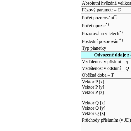
Absolutní hvězdná velikos
Fázový parametr –
G
*)
Počet pozorování
*)
Počet opozic
*)
Pozorována v letech
*)
Poslední pozorování
Typ planetky
Odvozené údaje z 
Vzdálenost v přísluní –
q
Vzdálenost v odsluní –
Q
Oběžná doba –
T
Vektor P [x]
Vektor P [y]
Vektor P [z]
Vektor Q [x]
Vektor Q [y]
Vektor Q [z]
Průchody přísluním (v
JD
)