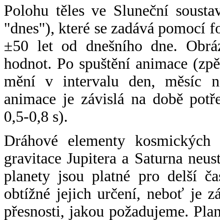
Polohu těles ve Sluneční sousta
"dnes"), které se zadává pomocí 
±50 let od dnešního dne. Obráz
hodnot. Po spuštění animace (zpě
mění v intervalu den, měsíc ne
animace je závislá na době potř
0,5-0,8 s).
Dráhové elementy kosmických t
gravitace Jupitera a Saturna neu
planety jsou platné pro delší č
obtížné jejich určení, neboť je 
přesnosti, jakou požadujeme. Pla