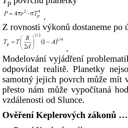
T
povrchu planetky
p
.
Z rovnosti výkonů dostaneme po 
.
Modelování vyjádření problemati
odpovídat realitě. Planetky nejso
samotný jejich povrch může mít v
přesto nám může vypočítaná hodn
vzdálenosti od Slunce.
Ověření Keplerových zákonů …