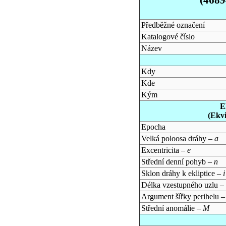
Předběžné označení
Katalogové číslo
Název
Kdy
Kde
Kým
E
(Ekv
Epocha
Velká poloosa dráhy –
a
Excentricita –
e
Střední denní pohyb –
n
Sklon dráhy k ekliptice –
i
Délka vzestupného uzlu –
Argument šířky perihelu 
Střední anomálie –
M