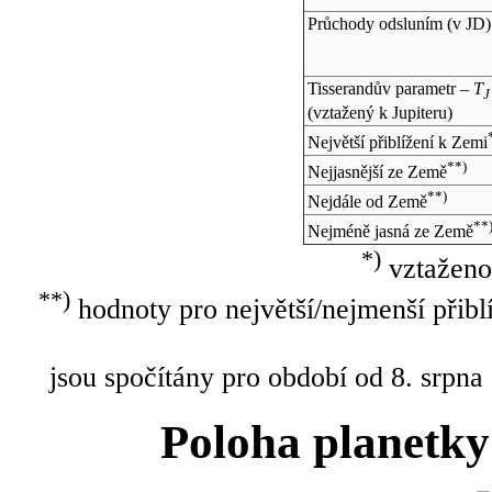
Průchody odsluním (v
JD
)
Tisserandův parametr –
T
J
(vztažený k Jupiteru)
Největší přiblížení k Zemi
**)
Nejjasnější ze Země
**)
Nejdále od Země
**
Nejméně jasná ze Země
*)
vztaženo
**)
hodnoty pro největší/nejmenší přibl
jsou spočítány pro období od 8. srpna
Poloha planetky