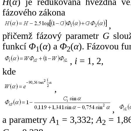
H
(
α
) je redukovaná hvězdná vel
fázového zákona
,
přičemž fázový parametr
G
slouž
funkcí
Φ
(
α
) a
Φ
(
α
). Fázovou fu
1
2
,
i
= 1, 2,
kde
,
,
a parametry
A
= 3,332;
A
= 1,8
1
2