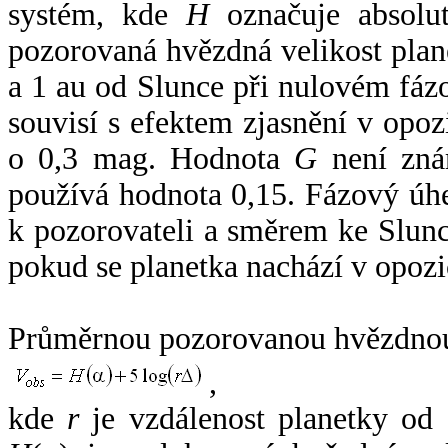
systém, kde
H
označuje absolut
pozorovaná hvězdná velikost plan
a 1 au od Slunce při nulovém fá
souvisí s efektem zjasnění v opoz
o 0,3 mag. Hodnota
G
není zná
používá hodnota 0,15. Fázový úh
k pozorovateli a směrem ke Slunc
pokud se planetka nachází v opozi
Průměrnou pozorovanou hvězdnou 
,
kde
r
je vzdálenost planetky od