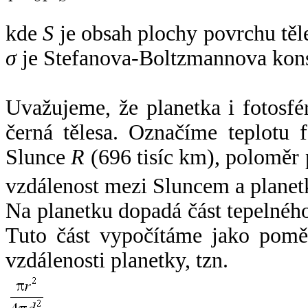
kde
S
je obsah plochy povrchu těl
σ
je Stefanova-Boltzmannova kons
Uvažujeme, že planetka i fotosfér
černá tělesa. Označíme teplotu 
Slunce
R
(696 tisíc km), poloměr
vzdálenost mezi Sluncem a plane
Na planetku dopadá část tepelnéh
Tuto část vypočítáme jako pomě
vzdálenosti planetky, tzn.