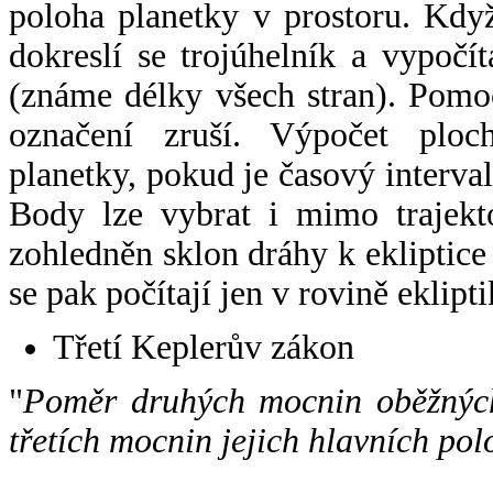
poloha planetky v prostoru. Kdy
dokreslí se trojúhelník a vypoč
(známe délky všech stran). Pomo
označení zruší. Výpočet ploch
planetky, pokud je časový interval
Body lze vybrat i mimo trajekto
zohledněn sklon dráhy k ekliptice
se pak počítají jen v rovině eklipti
Třetí Keplerův zákon
"
Poměr druhých mocnin oběžných
třetích mocnin jejich hlavních pol