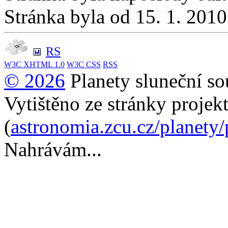
Stránka byla od 15. 1. 201
RS
W3C
XHTML 1.0
W3C
CSS
RSS
© 2026
Planety sluneční so
Vytištěno ze stránky projek
(
astronomia.zcu.cz/planety
Nahrávám...