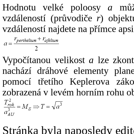
Hodnotu velké poloosy
a
může
vzdáleností (průvodiče
r
) objekt
vzdáleností najdete na přímce apsi
Vypočítanou velikost
a
lze zkont
nachází dráhové elementy plane
pomocí třetího Keplerova zák
zobrazená v levém horním rohu o
Stránka byla naposledy edi