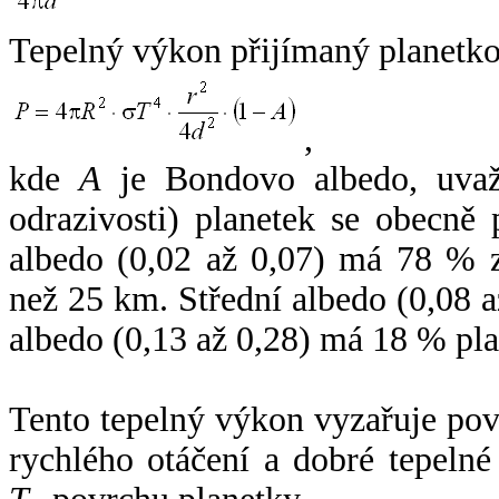
Tepelný výkon přijímaný planetko
,
kde
A
je Bondovo albedo, uvaž
odrazivosti) planetek se obecně
albedo (0,02 až 0,07) má 78 % z
než 25 km. Střední albedo (0,08 
albedo (0,13 až 0,28) má 18 % pla
Tento tepelný výkon vyzařuje po
rychlého otáčení a dobré tepelné