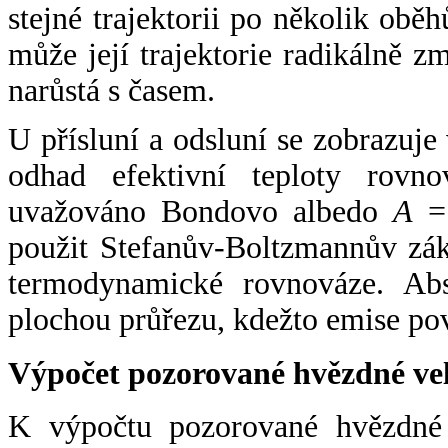
stejné trajektorii po několik oběh
může její trajektorie radikálně zm
narůstá s časem.
U přísluní a odsluní se zobrazuje
odhad efektivní teploty rovno
uvažováno Bondovo albedo
A
= 
použit Stefanův-Boltzmannův zák
termodynamické rovnováze. Abs
plochou průřezu, kdežto emise po
Výpočet pozorované hvězdné ve
K výpočtu pozorované hvězdné v