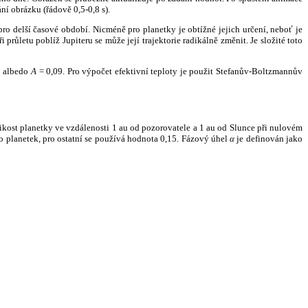
ní obrázku (řádově 0,5-0,8 s).
ro delší časové období. Nicméně pro planetky je obtížné jejich určení, neboť je
růletu poblíž Jupiteru se může její trajektorie radikálně změnit. Je složité toto
o albedo
A
= 0,09. Pro výpočet efektivní teploty je použit Stefanův-Boltzmannův
kost planetky ve vzdálenosti 1 au od pozorovatele a 1 au od Slunce při nulovém
planetek, pro ostatní se používá hodnota 0,15. Fázový úhel
α
je definován jako