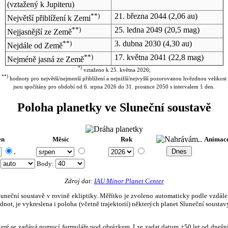
(vztažený k Jupiteru)
**)
21. března 2044
(2,06 au)
Největší přiblížení k Zemi
**)
25. ledna 2049
(20,5 mag)
Nejjasnější ze Země
**)
3. dubna 2030
(4,30 au)
Nejdále od Země
**)
17. května 2041
(22,8 mag)
Nejméně jasná ze Země
*)
vztaženo k 25. května 2026;
**)
hodnoty pro největší/nejmenší přiblížení a nejnižší/nejvyšší pozorovanou hvězdnou velikost
jsou spočítány pro období od 6. srpna 2026 do 31. prosince 2050 s intervalem 1 den.
Poloha planetky ve Sluneční soustavě
en
Měsíc
Rok
Animac
.
:
Body
:
Zdroj dat:
IAU Minor Planet Center
eční soustavě v rovině ekliptiky. Měřítko je zvoleno automaticky podle vzdálenost
not, je vykreslena i poloha (včetně trajektorií) některých planet Sluneční soustavy
, které se zadává pomocí formuláře pod obrázkem. Lze zadat datum ±50 let od dneš