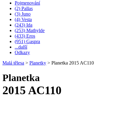
Pojmenování
(2) Pallas
(3) Juno
(4) Vesta
(243) Ida
(253) Mathylde
(433) Eros
(951) Gaspra
...další
Odkazy
Malá tělesa
>
Planetky
>
Planetka 2015 AC110
Planetka
2015 AC110