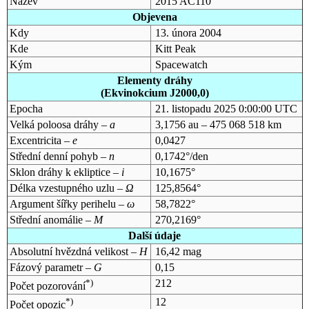
Název
2015 AC110
Objevena
Kdy
13. února 2004
Kde
Kitt Peak
Kým
Spacewatch
Elementy dráhy
(Ekvinokcium J2000,0)
Epocha
21. listopadu 2025 0:00:00 UTC
Velká poloosa dráhy –
a
3,1756 au – 475 068 518 km
Excentricita –
e
0,0427
Střední denní pohyb –
n
0,1742°/den
Sklon dráhy k ekliptice –
i
10,1675°
Délka vzestupného uzlu –
Ω
125,8564°
Argument šířky perihelu –
ω
58,7822°
Střední anomálie –
M
270,2169°
Další údaje
Absolutní hvězdná velikost –
H
16,42 mag
Fázový parametr –
G
0,15
*)
212
Počet pozorování
*)
12
Počet opozic