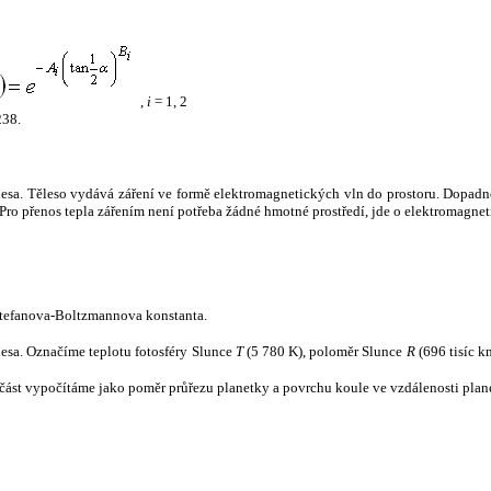
,
i
= 1, 2
238.
tělesa. Těleso vydává záření ve formě elektromagnetických vln do prostoru. Dopadne-l
u. Pro přenos tepla zářením není potřeba žádné hmotné prostředí, jde o elektromagnet
tefanova-Boltzmannova konstanta.
tělesa. Označíme teplotu fotosféry Slunce
T
(5 780 K), poloměr Slunce
R
(696 tisíc k
část vypočítáme jako poměr průřezu planetky a povrchu koule ve vzdálenosti plane