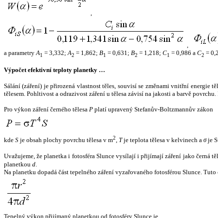
,
,
a parametry
A
= 3,332;
A
= 1,862;
B
= 0,631;
B
= 1,218;
C
= 0,986 a
C
= 0,
1
2
1
2
1
2
Výpočet efektivní teploty planetky …
Sálání (záření) je přirozená vlastnost těles, souvisí se změnami vnitřní energie 
tělesem. Pohltivost a odrazivost záření u tělesa závisí na jakosti a barvě povrch
Pro výkon záření černého tělesa
P
platí upravený Stefanův-Boltzmannův zákon
2
kde
S
je obsah plochy povrchu tělesa v m
,
T
je teplota tělesa v kelvinech a
σ
je S
Uvažujeme, že planetka i fotosféra Slunce vysílají i přijímají záření jako černá 
planetkou
d
.
Na planetku dopadá část tepelného záření vyzařovaného fotosférou Slunce. Tuto 
Tepelný výkon přijímaný planetkou od fotosféry Slunce je