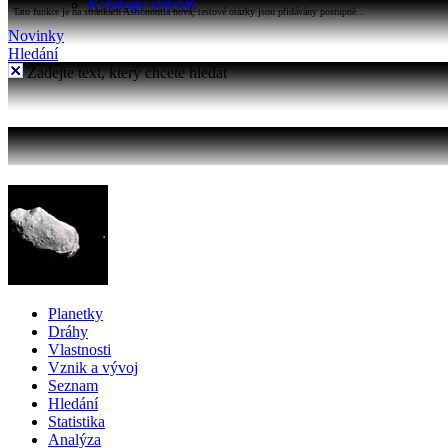
Katalogy objektů
Tato funkce je na stránkách Astronomia nová, testové otázky jsou přidávány postupně...
Novinky
Hledání
Zadejte text, který chcete hledat
Planetky
Dráhy
Vlastnosti
Vznik a vývoj
Seznam
Hledání
Statistika
Analýza