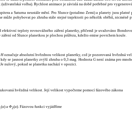
k (uživatelská volba). Rychlost animace je závislá na době potřebné pro vygenerová
itera a Saturna neustále mění. Pro Slunce (potažmo Zemi) a planety jsou platné p
 může pohybovat po zhruba stále stejné trajektorii po několik oběhů, nicméně při p
had efektivní teploty rovnovážného záření planetky, přičemž je uvažováno Bondov
záření od Slunce planetkou je plochou průřezu, kdežto emise povrchem koule.
e
H
označuje absolutní hvězdnou velikost planetky, což je pozorovaná hvězdná veli
i, kdy se jasnost planetky zvýší zhruba o 0,3 mag. Hodnota
G
není známa pro mnoho 
Je nulový, pokud se planetka nachází v opozici.
edukovaná hvězdná velikost. Její velikost vypočteme pomocí fázového zákona
(
α
) a
Φ
(
α
). Fázovou funkci vyjádříme
1
2