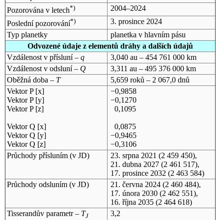
*)
2004–2024
Pozorována v letech
*)
3. prosince 2024
Poslední pozorování
Typ planetky
planetka v hlavním pásu
Odvozené údaje z elementů dráhy a dalších údajů
Vzdálenost v přísluní –
q
3,040 au – 454 761 000 km
Vzdálenost v odsluní –
Q
3,311 au – 495 376 000 km
Oběžná doba –
T
5,659 roků – 2 067,0 dnů
Vektor P [x]
−0,9858
Vektor P [y]
−0,1270
Vektor P [z]
0,1095
Vektor Q [x]
0,0875
Vektor Q [y]
−0,9465
Vektor Q [z]
−0,3106
Průchody přísluním (v
JD
)
23. srpna 2021
(2 459 450),
21. dubna 2027
(2 461 517),
17. prosince 2032
(2 463 584)
Průchody odsluním (v
JD
)
21. června 2024
(2 460 484),
17. února 2030
(2 462 551),
16. října 2035
(2 464 618)
Tisserandův parametr –
T
3,2
J