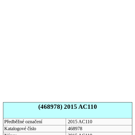
(468978) 2015 AC110
Předběžné označení
2015 AC110
Katalogové číslo
468978