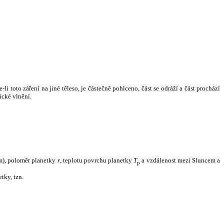
i toto záření na jiné těleso, je částečně pohlceno, část se odráží a část prochází
ické vlnění.
m), poloměr planetky
r
, teplotu povrchu planetky
T
a vzdálenost mezi Sluncem a
p
tky, tzn.