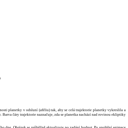
e
i planetky v odsluní (aféliu) tak, aby se celá trajektorie planetky vykreslila a
. Barva čáry trajektorie naznačuje, zda se planetka nachází nad rovinou ekliptiky
ního dne. Obrázek se průběžně aktualizuje po zadání hodnot. Po spuštění animace