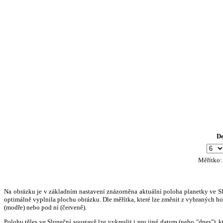
D
Měřítko
Na obrázku je v základním nastavení znázorněna aktuální poloha planetky ve Slun
optimálně vyplnila plochu obrázku. Dle měřítka, které lze změnit z vybraných hod
(modře) nebo pod ní (červeně).
Polohu těles ve Sluneční soustavě lze vykreslit i pro jiné datum (nebo "dnes")