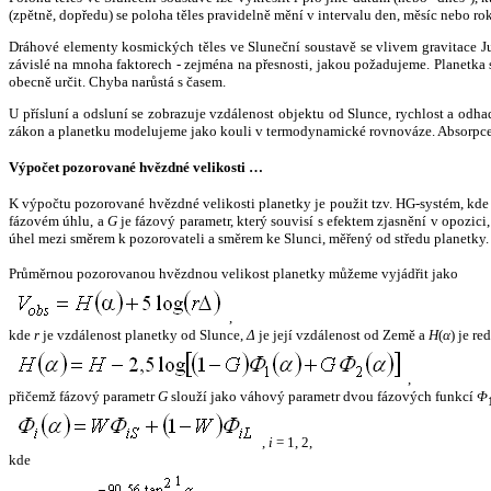
(zpětně, dopředu) se poloha těles pravidelně mění v intervalu den, měsíc nebo ro
Dráhové elementy kosmických těles ve Sluneční soustavě se vlivem gravitace Jup
závislé na mnoha faktorech - zejména na přesnosti, jakou požadujeme. Planetka se
obecně určit. Chyba narůstá s časem.
U přísluní a odsluní se zobrazuje vzdálenost objektu od Slunce, rychlost a od
zákon a planetku modelujeme jako kouli v termodynamické rovnováze. Absorpce 
Výpočet pozorované hvězdné velikosti …
K výpočtu pozorované hvězdné velikosti planetky je použit tzv. HG-systém, kd
fázovém úhlu, a
G
je fázový parametr, který souvisí s efektem zjasnění v opozic
úhel mezi směrem k pozorovateli a směrem ke Slunci, měřený od středu planetky. 
Průměrnou pozorovanou hvězdnou velikost planetky můžeme vyjádřit jako
,
kde
r
je vzdálenost planetky od Slunce,
Δ
je její vzdálenost od Země a
H
(
α
) je r
,
přičemž fázový parametr
G
slouží jako váhový parametr dvou fázových funkcí
Φ
,
i
= 1, 2,
kde