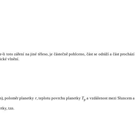
i toto záření na jiné těleso, je částečně pohlceno, část se odráží a část prochází
ické vlnění.
m), poloměr planetky
r
, teplotu povrchu planetky
T
a vzdálenost mezi Sluncem a
p
tky, tzn.