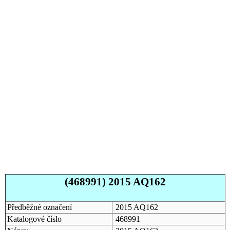
(468991) 2015 AQ162
Předběžné označení
2015 AQ162
Katalogové číslo
468991