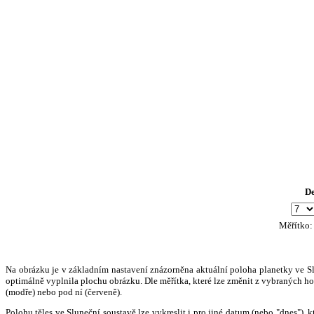
D
Měřítko
Na obrázku je v základním nastavení znázorněna aktuální poloha planetky ve Slun
optimálně vyplnila plochu obrázku. Dle měřítka, které lze změnit z vybraných hod
(modře) nebo pod ní (červeně).
Polohu těles ve Sluneční soustavě lze vykreslit i pro jiné datum (nebo "dnes")