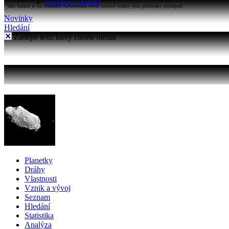
Katalogy objektů
Tato funkce je na stránkách Astronomia nová, testové otázky jsou přidávány postupně...
Novinky
Hledání
Zadejte text, který chcete hledat
Planetky
Dráhy
Vlastnosti
Vznik a vývoj
Seznam
Hledání
Statistika
Analýza