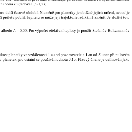
ní obrázku (řádově 0,5-0,8 s).
ro delší časové období. Nicméně pro planetky je obtížné jejich určení, neboť je
růletu poblíž Jupiteru se může její trajektorie radikálně změnit. Je složité toto
o albedo
A
= 0,09. Pro výpočet efektivní teploty je použit Stefanův-Boltzmannův
kost planetky ve vzdálenosti 1 au od pozorovatele a 1 au od Slunce při nulovém
planetek, pro ostatní se používá hodnota 0,15. Fázový úhel
α
je definován jako