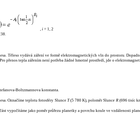
,
i
= 1, 2
238.
tělesa. Těleso vydává záření ve formě elektromagnetických vln do prostoru. Dopadne-l
u. Pro přenos tepla zářením není potřeba žádné hmotné prostředí, jde o elektromagnet
tefanova-Boltzmannova konstanta.
tělesa. Označíme teplotu fotosféry Slunce
T
(5 780 K), poloměr Slunce
R
(696 tisíc k
část vypočítáme jako poměr průřezu planetky a povrchu koule ve vzdálenosti plane