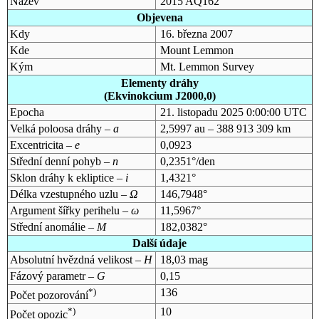
Název
2015 AQ162
Objevena
Kdy
16. března 2007
Kde
Mount Lemmon
Kým
Mt. Lemmon Survey
Elementy dráhy
(Ekvinokcium J2000,0)
Epocha
21. listopadu 2025 0:00:00 UTC
Velká poloosa dráhy –
a
2,5997 au – 388 913 309 km
Excentricita –
e
0,0923
Střední denní pohyb –
n
0,2351°/den
Sklon dráhy k ekliptice –
i
1,4321°
Délka vzestupného uzlu –
Ω
146,7948°
Argument šířky perihelu –
ω
11,5967°
Střední anomálie –
M
182,0382°
Další údaje
Absolutní hvězdná velikost –
H
18,03 mag
Fázový parametr –
G
0,15
*)
136
Počet pozorování
*)
10
Počet opozic