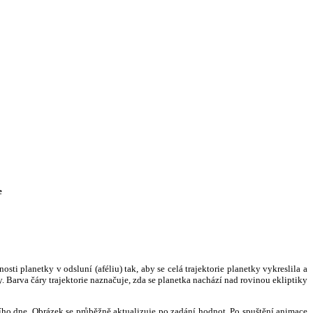
e
i planetky v odsluní (aféliu) tak, aby se celá trajektorie planetky vykreslila a
. Barva čáry trajektorie naznačuje, zda se planetka nachází nad rovinou ekliptiky
ního dne. Obrázek se průběžně aktualizuje po zadání hodnot. Po spuštění animace