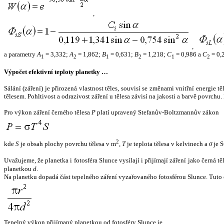
,
,
a parametry
A
= 3,332;
A
= 1,862;
B
= 0,631;
B
= 1,218;
C
= 0,986 a
C
= 0,
1
2
1
2
1
2
Výpočet efektivní teploty planetky …
Sálání (záření) je přirozená vlastnost těles, souvisí se změnami vnitřní energie 
tělesem. Pohltivost a odrazivost záření u tělesa závisí na jakosti a barvě povrch
Pro výkon záření černého tělesa
P
platí upravený Stefanův-Boltzmannův zákon
2
kde
S
je obsah plochy povrchu tělesa v m
,
T
je teplota tělesa v kelvinech a
σ
je S
Uvažujeme, že planetka i fotosféra Slunce vysílají i přijímají záření jako černá 
planetkou
d
.
Na planetku dopadá část tepelného záření vyzařovaného fotosférou Slunce. Tuto 
Tepelný výkon přijímaný planetkou od fotosféry Slunce je