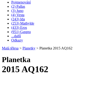
Pojmenování
(2) Pallas
(3) Juno
(4) Vesta
(243) Ida
(253) Mathylde
(433) Eros
(951) Gaspra
...další
Odkazy
Malá tělesa
>
Planetky
>
Planetka 2015 AQ162
Planetka
2015 AQ162