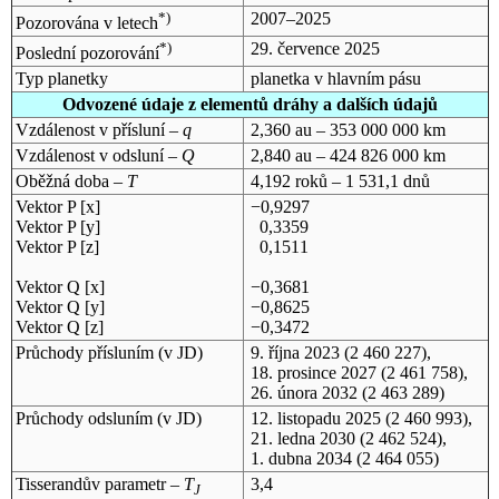
*)
2007–2025
Pozorována v letech
*)
29. července 2025
Poslední pozorování
Typ planetky
planetka v hlavním pásu
Odvozené údaje z elementů dráhy a dalších údajů
Vzdálenost v přísluní –
q
2,360 au – 353 000 000 km
Vzdálenost v odsluní –
Q
2,840 au – 424 826 000 km
Oběžná doba –
T
4,192 roků – 1 531,1 dnů
Vektor P [x]
−0,9297
Vektor P [y]
0,3359
Vektor P [z]
0,1511
Vektor Q [x]
−0,3681
Vektor Q [y]
−0,8625
Vektor Q [z]
−0,3472
Průchody přísluním (v
JD
)
9. října 2023
(2 460 227),
18. prosince 2027
(2 461 758),
26. února 2032
(2 463 289)
Průchody odsluním (v
JD
)
12. listopadu 2025
(2 460 993),
21. ledna 2030
(2 462 524),
1. dubna 2034
(2 464 055)
Tisserandův parametr –
T
3,4
J