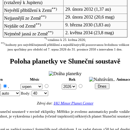
(vztažený k Jupiteru)
**)
29. února 2032
(1,37 au)
Největší přiblížení k Zemi
**)
29. února 2032
(20,6 mag)
Nejjasnější ze Země
**)
9. března 2030
(3,83 au)
Nejdále od Země
**)
2. května 2034
(23,8 mag)
Nejméně jasná ze Země
*)
vztaženo k 25. května 2026;
**)
hodnoty pro největší/nejmenší přiblížení a nejnižší/nejvyšší pozorovanou hvězdnou velikost
jsou spočítány pro období od 7. srpna 2026 do 31. prosince 2050 s intervalem 1 den.
Poloha planetky ve Sluneční soustavě
en
Měsíc
Rok
Animac
.
:
Body
:
Zdroj dat:
IAU Minor Planet Center
eční soustavě v rovině ekliptiky. Měřítko je zvoleno automaticky podle vzdálenost
not, je vykreslena i poloha (včetně trajektorií) některých planet Sluneční soustavy
, které se zadává pomocí formuláře pod obrázkem. Lze zadat datum ±50 let od dneš