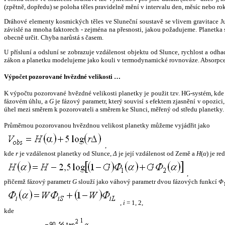
(zpětně, dopředu) se poloha těles pravidelně mění v intervalu den, měsíc nebo ro
Dráhové elementy kosmických těles ve Sluneční soustavě se vlivem gravitace Jup
závislé na mnoha faktorech - zejména na přesnosti, jakou požadujeme. Planetka se
obecně určit. Chyba narůstá s časem.
U přísluní a odsluní se zobrazuje vzdálenost objektu od Slunce, rychlost a od
zákon a planetku modelujeme jako kouli v termodynamické rovnováze. Absorpce 
Výpočet pozorované hvězdné velikosti …
K výpočtu pozorované hvězdné velikosti planetky je použit tzv. HG-systém, kd
fázovém úhlu, a
G
je fázový parametr, který souvisí s efektem zjasnění v opozic
úhel mezi směrem k pozorovateli a směrem ke Slunci, měřený od středu planetky. 
Průměrnou pozorovanou hvězdnou velikost planetky můžeme vyjádřit jako
,
kde
r
je vzdálenost planetky od Slunce,
Δ
je její vzdálenost od Země a
H
(
α
) je r
,
přičemž fázový parametr
G
slouží jako váhový parametr dvou fázových funkcí
Φ
,
i
= 1, 2,
kde