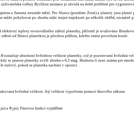
k (uživatelská volba). Rychlost animace je závislá na době potřebné pro vygenerová
itera a Saturna neustále mění. Pro Slunce (potažmo Zemi) a planety jsou platné p
 může pohybovat po zhruba stále stejné trajektorii po několik oběhů, nicméně při p
had efektivní teploty rovnovážného záření planetky, přičemž je uvažováno Bondov
záření od Slunce planetkou je plochou průřezu, kdežto emise povrchem koule.
e
H
označuje absolutní hvězdnou velikost planetky, což je pozorovaná hvězdná veli
i, kdy se jasnost planetky zvýší zhruba o 0,3 mag. Hodnota
G
není známa pro mnoho 
Je nulový, pokud se planetka nachází v opozici.
edukovaná hvězdná velikost. Její velikost vypočteme pomocí fázového zákona
(
α
) a
Φ
(
α
). Fázovou funkci vyjádříme
1
2