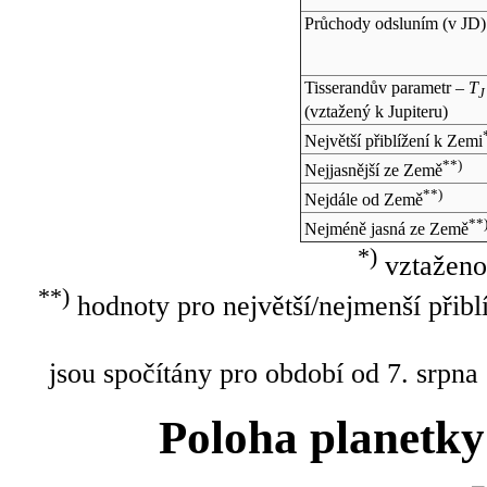
Průchody odsluním (v
JD
)
Tisserandův parametr –
T
J
(vztažený k Jupiteru)
Největší přiblížení k Zemi
**)
Nejjasnější ze Země
**)
Nejdále od Země
**
Nejméně jasná ze Země
*)
vztaženo
**)
hodnoty pro největší/nejmenší přibl
jsou spočítány pro období od 7. srpna
Poloha planetky