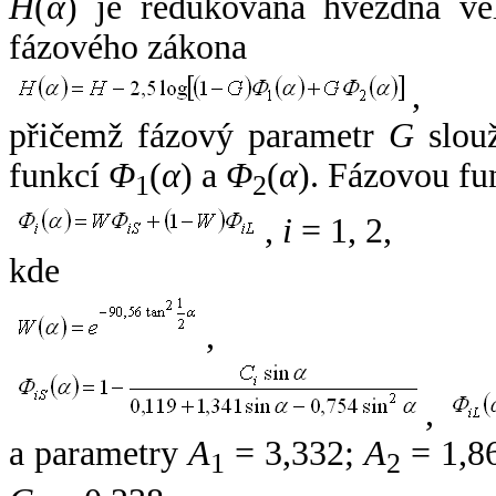
H
(
α
) je redukovaná hvězdná vel
fázového zákona
,
přičemž fázový parametr
G
slouž
funkcí
Φ
(
α
) a
Φ
(
α
). Fázovou fu
1
2
,
i
= 1, 2,
kde
,
,
a parametry
A
= 3,332;
A
= 1,8
1
2