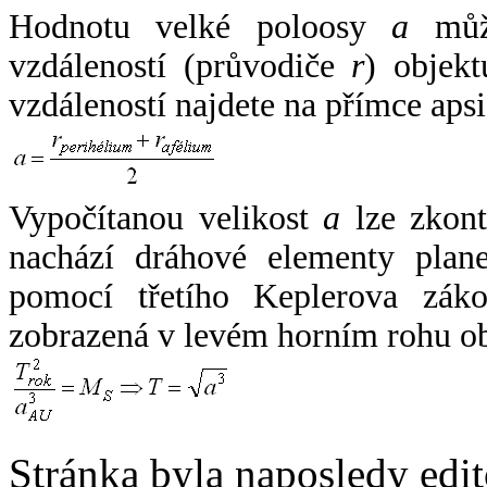
Hodnotu velké poloosy
a
může
vzdáleností (průvodiče
r
) objekt
vzdáleností najdete na přímce apsi
Vypočítanou velikost
a
lze zkont
nachází dráhové elementy plane
pomocí třetího Keplerova zák
zobrazená v levém horním rohu o
Stránka byla naposledy edi