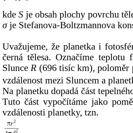
kde
S
je obsah plochy povrchu těl
σ
je Stefanova-Boltzmannova kons
Uvažujeme, že planetka i fotosfér
černá tělesa. Označíme teplotu 
Slunce
R
(696 tisíc km), poloměr
vzdálenost mezi Sluncem a plane
Na planetku dopadá část tepelnéh
Tuto část vypočítáme jako pomě
vzdálenosti planetky, tzn.