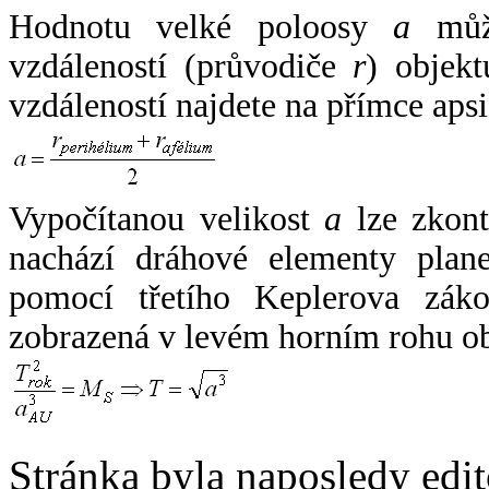
Hodnotu velké poloosy
a
může
vzdáleností (průvodiče
r
) objekt
vzdáleností najdete na přímce apsi
Vypočítanou velikost
a
lze zkont
nachází dráhové elementy plane
pomocí třetího Keplerova zák
zobrazená v levém horním rohu o
Stránka byla naposledy edi