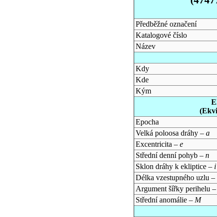
Předběžné označení
Katalogové číslo
Název
Kdy
Kde
Kým
E
(Ekv
Epocha
Velká poloosa dráhy –
a
Excentricita –
e
Střední denní pohyb –
n
Sklon dráhy k ekliptice –
i
Délka vzestupného uzlu –
Argument šířky perihelu 
Střední anomálie –
M