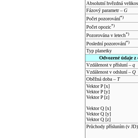
Absolutní hvězdná velikos
Fázový parametr –
G
*)
Počet pozorování
*)
Počet opozic
*)
Pozorována v letech
*)
Poslední pozorování
Typ planetky
Odvozené údaje z 
Vzdálenost v přísluní –
q
Vzdálenost v odsluní –
Q
Oběžná doba –
T
Vektor P [x]
Vektor P [y]
Vektor P [z]
Vektor Q [x]
Vektor Q [y]
Vektor Q [z]
Průchody přísluním (v
JD
)