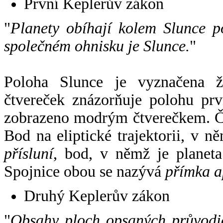
První Keplerův zákon
"
Planety obíhají kolem Slunce p
společném ohnisku je Slunce.
"
Poloha Slunce je vyznačena 
čtvereček znázorňuje polohu pr
zobrazeno modrým čtverečkem. Če
Bod na eliptické trajektorii, v n
přísluní
, bod, v němž je planet
Spojnice obou se nazývá
přímka a
Druhý Keplerův zákon
"
Obsahy ploch opsaných průvodič