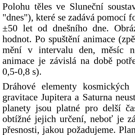
Polohu těles ve Sluneční sousta
"dnes"), které se zadává pomocí 
±50 let od dnešního dne. Obráz
hodnot. Po spuštění animace (zpě
mění v intervalu den, měsíc ne
animace je závislá na době potř
0,5-0,8 s).
Dráhové elementy kosmických t
gravitace Jupitera a Saturna neu
planety jsou platné pro delší č
obtížné jejich určení, neboť je 
přesnosti, jakou požadujeme. Pla