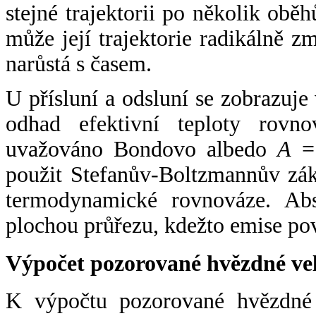
stejné trajektorii po několik oběh
může její trajektorie radikálně zm
narůstá s časem.
U přísluní a odsluní se zobrazuje
odhad efektivní teploty rovno
uvažováno Bondovo albedo
A
= 
použit Stefanův-Boltzmannův zák
termodynamické rovnováze. Abs
plochou průřezu, kdežto emise po
Výpočet pozorované hvězdné ve
K výpočtu pozorované hvězdné v