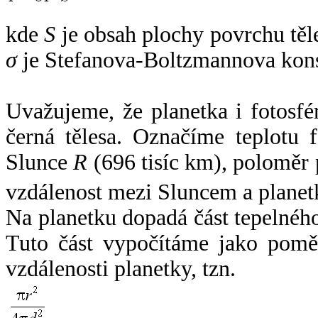
kde
S
je obsah plochy povrchu těl
σ
je Stefanova-Boltzmannova kons
Uvažujeme, že planetka i fotosfér
černá tělesa. Označíme teplotu 
Slunce
R
(696 tisíc km), poloměr
vzdálenost mezi Sluncem a plane
Na planetku dopadá část tepelnéh
Tuto část vypočítáme jako pomě
vzdálenosti planetky, tzn.