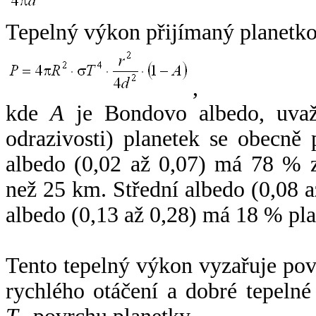
Tepelný výkon přijímaný planetko
,
kde
A
je Bondovo albedo, uvaž
odrazivosti) planetek se obecně
albedo (0,02 až 0,07) má 78 % z
než 25 km. Střední albedo (0,08 
albedo (0,13 až 0,28) má 18 % pla
Tento tepelný výkon vyzařuje po
rychlého otáčení a dobré tepelné