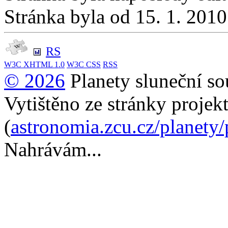
Stránka byla od 15. 1. 201
RS
W3C
XHTML 1.0
W3C
CSS
RSS
© 2026
Planety sluneční so
Vytištěno ze stránky projek
(
astronomia.zcu.cz/planety
Nahrávám...