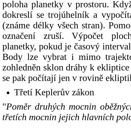
poloha planetky v prostoru. Kdy
dokreslí se trojúhelník a vypoč
(známe délky všech stran). Pomo
označení zruší. Výpočet ploch
planetky, pokud je časový interval
Body lze vybrat i mimo trajekto
zohledněn sklon dráhy k ekliptice
se pak počítají jen v rovině eklipti
Třetí Keplerův zákon
"
Poměr druhých mocnin oběžných
třetích mocnin jejich hlavních pol