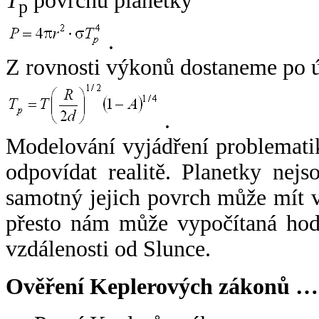
T
povrchu planetky
p
.
Z rovnosti výkonů dostaneme po 
.
Modelování vyjádření problemati
odpovídat realitě. Planetky nejso
samotný jejich povrch může mít v
přesto nám může vypočítaná hodn
vzdálenosti od Slunce.
Ověření Keplerových zákonů …