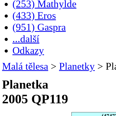
(253) Mathylde
(433) Eros
(951) Gaspra
...další
Odkazy
Malá tělesa
>
Planetky
>
Pl
Planetka
2005 QP119
(4747