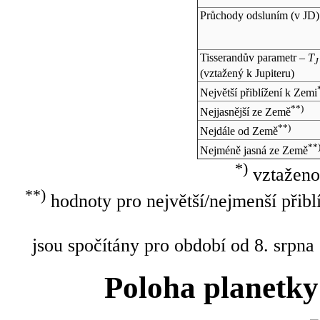
Průchody odsluním (v
JD
)
Tisserandův parametr –
T
J
(vztažený k Jupiteru)
Největší přiblížení k Zemi
**)
Nejjasnější ze Země
**)
Nejdále od Země
**
Nejméně jasná ze Země
*)
vztaženo
**)
hodnoty pro největší/nejmenší přibl
jsou spočítány pro období od 8. srpna
Poloha planetky