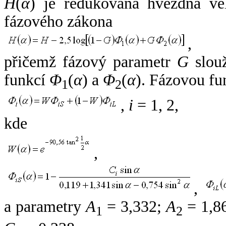
H
(
α
) je redukovaná hvězdná vel
fázového zákona
,
přičemž fázový parametr
G
slouž
funkcí
Φ
(
α
) a
Φ
(
α
). Fázovou fu
1
2
,
i
= 1, 2,
kde
,
,
a parametry
A
= 3,332;
A
= 1,8
1
2