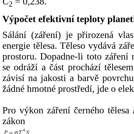
C
= 0,238.
2
Výpočet efektivní teploty plan
Sálání (záření) je přirozená vla
energie tělesa. Těleso vydává zá
prostoru. Dopadne-li toto záření n
se odráží a část prochází tělesem
závisí na jakosti a barvě povrch
žádné hmotné prostředí, jde o ele
Pro výkon záření černého tělesa
zákon