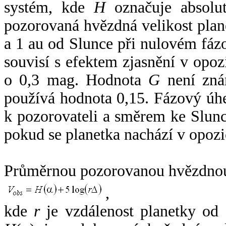
systém, kde
H
označuje absolut
pozorovaná hvězdná velikost plan
a 1 au od Slunce při nulovém fá
souvisí s efektem zjasnění v opoz
o 0,3 mag. Hodnota
G
není zná
používá hodnota 0,15. Fázový úh
k pozorovateli a směrem ke Slunc
pokud se planetka nachází v opozi
Průměrnou pozorovanou hvězdnou 
,
kde
r
je vzdálenost planetky od