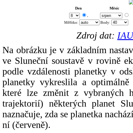
Den
Měsíc
.
Měřítko:
Body
:
Zdroj dat:
IAU
Na obrázku je v základním nastav
ve Sluneční soustavě v rovině ek
podle vzdálenosti planetky v odsl
planetky vykreslila a optimálně
které lze změnit z vybraných h
trajektorií) některých planet Sl
naznačuje, zda se planetka nacház
ní (červeně).