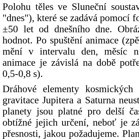
Polohu těles ve Sluneční sousta
"dnes"), které se zadává pomocí 
±50 let od dnešního dne. Obráz
hodnot. Po spuštění animace (zpě
mění v intervalu den, měsíc ne
animace je závislá na době potř
0,5-0,8 s).
Dráhové elementy kosmických t
gravitace Jupitera a Saturna neu
planety jsou platné pro delší č
obtížné jejich určení, neboť je 
přesnosti, jakou požadujeme. Pla