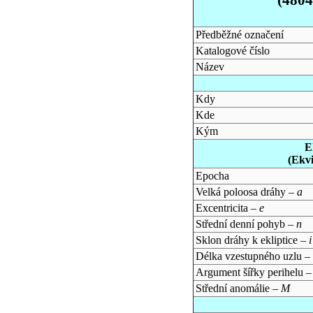
Předběžné označení
Katalogové číslo
Název
Kdy
Kde
Kým
E
(Ekv
Epocha
Velká poloosa dráhy –
a
Excentricita –
e
Střední denní pohyb –
n
Sklon dráhy k ekliptice –
i
Délka vzestupného uzlu –
Argument šířky perihelu 
Střední anomálie –
M