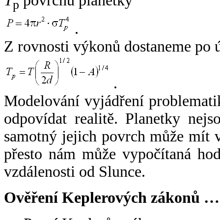
T
povrchu planetky
p
.
Z rovnosti výkonů dostaneme po 
.
Modelování vyjádření problemati
odpovídat realitě. Planetky nejso
samotný jejich povrch může mít v
přesto nám může vypočítaná hodn
vzdálenosti od Slunce.
Ověření Keplerových zákonů …