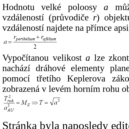
Hodnotu velké poloosy
a
může
vzdáleností (průvodiče
r
) objekt
vzdáleností najdete na přímce apsi
Vypočítanou velikost
a
lze zkont
nachází dráhové elementy plane
pomocí třetího Keplerova zák
zobrazená v levém horním rohu o
Stránka byla naposledy edi