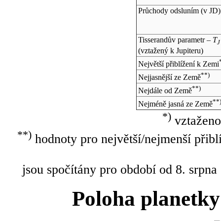
Průchody odsluním (v
JD
)
Tisserandův parametr –
T
J
(vztažený k Jupiteru)
Největší přiblížení k Zemi
**)
Nejjasnější ze Země
**)
Nejdále od Země
**
Nejméně jasná ze Země
*)
vztaženo
**)
hodnoty pro největší/nejmenší přibl
jsou spočítány pro období od 8. srpna
Poloha planetky