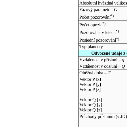
Absolutní hvězdná velikos
Fázový parametr –
G
*)
Počet pozorování
*)
Počet opozic
*)
Pozorována v letech
*)
Poslední pozorování
Typ planetky
Odvozené údaje z 
Vzdálenost v přísluní –
q
Vzdálenost v odsluní –
Q
Oběžná doba –
T
Vektor P [x]
Vektor P [y]
Vektor P [z]
Vektor Q [x]
Vektor Q [y]
Vektor Q [z]
Průchody přísluním (v
JD
)