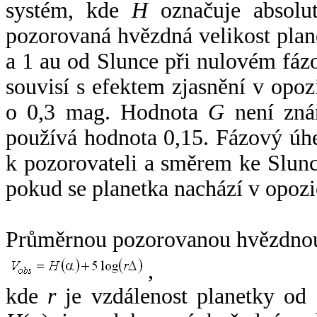
systém, kde
H
označuje absolut
pozorovaná hvězdná velikost plan
a 1 au od Slunce při nulovém fá
souvisí s efektem zjasnění v opoz
o 0,3 mag. Hodnota
G
není zná
používá hodnota 0,15. Fázový úh
k pozorovateli a směrem ke Slunc
pokud se planetka nachází v opozi
Průměrnou pozorovanou hvězdnou 
,
kde
r
je vzdálenost planetky od