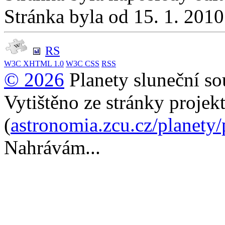
Stránka byla od 15. 1. 201
RS
W3C
XHTML 1.0
W3C
CSS
RSS
© 2026
Planety sluneční so
Vytištěno ze stránky projek
(
astronomia.zcu.cz/planety
Nahrávám...