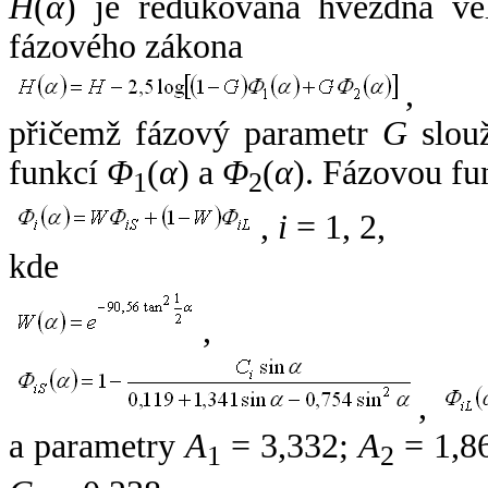
H
(
α
) je redukovaná hvězdná vel
fázového zákona
,
přičemž fázový parametr
G
slouž
funkcí
Φ
(
α
) a
Φ
(
α
). Fázovou fu
1
2
,
i
= 1, 2,
kde
,
,
a parametry
A
= 3,332;
A
= 1,8
1
2