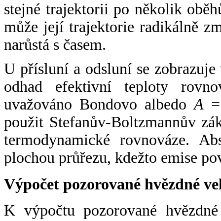
stejné trajektorii po několik oběh
může její trajektorie radikálně zm
narůstá s časem.
U přísluní a odsluní se zobrazuje
odhad efektivní teploty rovno
uvažováno Bondovo albedo
A
= 
použit Stefanův-Boltzmannův zák
termodynamické rovnováze. Abs
plochou průřezu, kdežto emise po
Výpočet pozorované hvězdné ve
K výpočtu pozorované hvězdné v