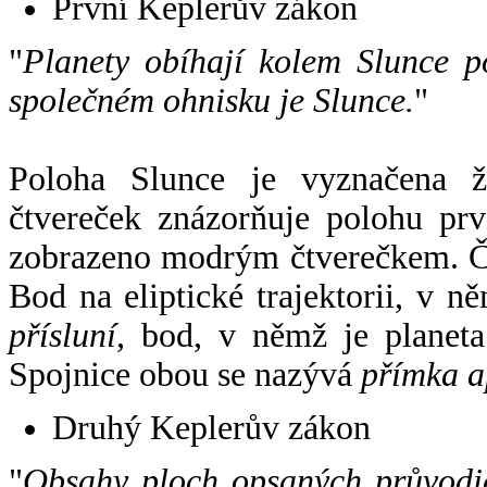
První Keplerův zákon
"
Planety obíhají kolem Slunce p
společném ohnisku je Slunce.
"
Poloha Slunce je vyznačena 
čtvereček znázorňuje polohu pr
zobrazeno modrým čtverečkem. Če
Bod na eliptické trajektorii, v n
přísluní
, bod, v němž je planet
Spojnice obou se nazývá
přímka a
Druhý Keplerův zákon
"
Obsahy ploch opsaných průvodič