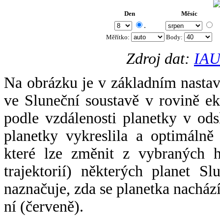
Den
Měsíc
.
Měřítko:
Body
:
Zdroj dat:
IAU
Na obrázku je v základním nastav
ve Sluneční soustavě v rovině ek
podle vzdálenosti planetky v odsl
planetky vykreslila a optimálně
které lze změnit z vybraných h
trajektorií) některých planet Sl
naznačuje, zda se planetka nacház
ní (červeně).