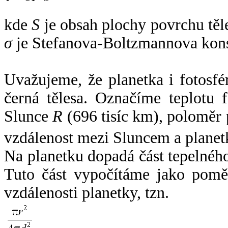
kde
S
je obsah plochy povrchu těl
σ
je Stefanova-Boltzmannova kons
Uvažujeme, že planetka i fotosfér
černá tělesa. Označíme teplotu 
Slunce
R
(696 tisíc km), poloměr
vzdálenost mezi Sluncem a plane
Na planetku dopadá část tepelnéh
Tuto část vypočítáme jako pomě
vzdálenosti planetky, tzn.