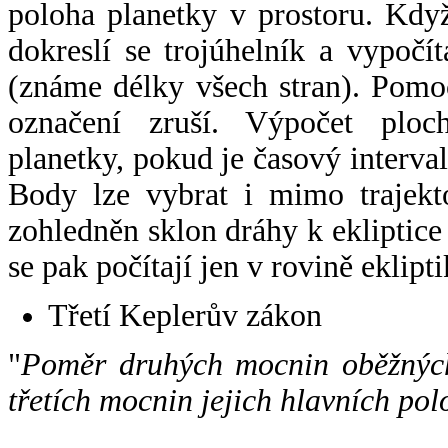
poloha planetky v prostoru. Kdy
dokreslí se trojúhelník a vypoč
(známe délky všech stran). Pomo
označení zruší. Výpočet ploch
planetky, pokud je časový interval
Body lze vybrat i mimo trajekto
zohledněn sklon dráhy k ekliptice
se pak počítají jen v rovině eklipti
Třetí Keplerův zákon
"
Poměr druhých mocnin oběžných
třetích mocnin jejich hlavních pol