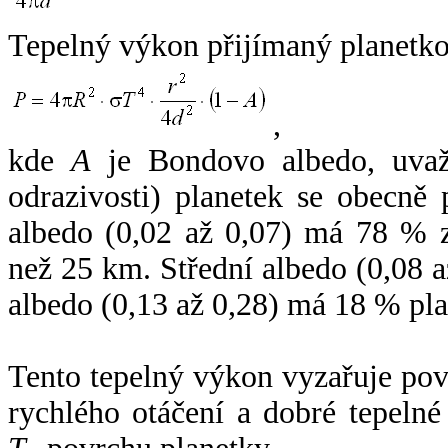
Tepelný výkon přijímaný planetko
,
kde
A
je Bondovo albedo, uvaž
odrazivosti) planetek se obecně
albedo (0,02 až 0,07) má 78 % z
než 25 km. Střední albedo (0,08 
albedo (0,13 až 0,28) má 18 % pla
Tento tepelný výkon vyzařuje po
rychlého otáčení a dobré tepelné