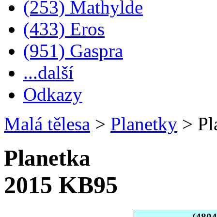
(253) Mathylde
(433) Eros
(951) Gaspra
...další
Odkazy
Malá tělesa
>
Planetky
>
Pl
Planetka
2015 KB95
(480