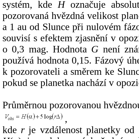
systém, kde
H
označuje absolut
pozorovaná hvězdná velikost plan
a 1 au od Slunce při nulovém fá
souvisí s efektem zjasnění v opoz
o 0,3 mag. Hodnota
G
není zná
používá hodnota 0,15. Fázový úh
k pozorovateli a směrem ke Slunc
pokud se planetka nachází v opozi
Průměrnou pozorovanou hvězdnou 
,
kde
r
je vzdálenost planetky od