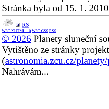
Stránka byla od 15. 1. 201
RS
W3C
XHTML 1.0
W3C
CSS
RSS
© 2026
Planety sluneční so
Vytištěno ze stránky projek
(
astronomia.zcu.cz/planety
Nahrávám...