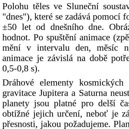
Polohu těles ve Sluneční sousta
"dnes"), které se zadává pomocí 
±50 let od dnešního dne. Obráz
hodnot. Po spuštění animace (zpě
mění v intervalu den, měsíc ne
animace je závislá na době potř
0,5-0,8 s).
Dráhové elementy kosmických t
gravitace Jupitera a Saturna neu
planety jsou platné pro delší č
obtížné jejich určení, neboť je 
přesnosti, jakou požadujeme. Pla