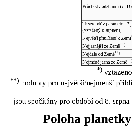
Průchody odsluním (v
JD
)
Tisserandův parametr –
T
J
(vztažený k Jupiteru)
Největší přiblížení k Zemi
**)
Nejjasnější ze Země
**)
Nejdále od Země
**
Nejméně jasná ze Země
*)
vztaženo
**)
hodnoty pro největší/nejmenší přibl
jsou spočítány pro období od 8. srpna
Poloha planetky