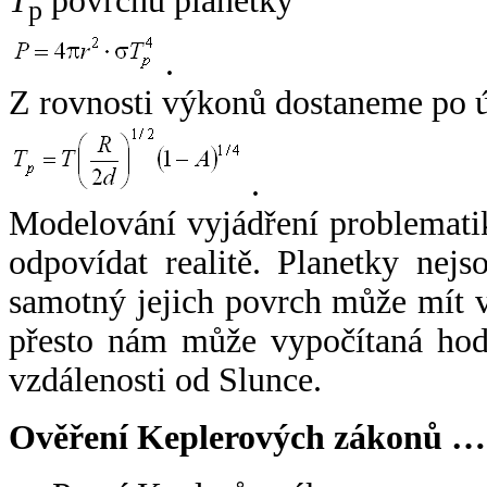
T
povrchu planetky
p
.
Z rovnosti výkonů dostaneme po 
.
Modelování vyjádření problemati
odpovídat realitě. Planetky nejso
samotný jejich povrch může mít v
přesto nám může vypočítaná hodn
vzdálenosti od Slunce.
Ověření Keplerových zákonů …