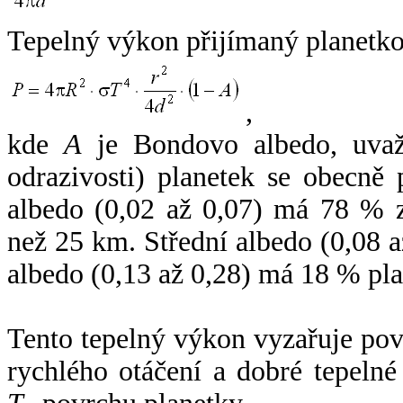
Tepelný výkon přijímaný planetko
,
kde
A
je Bondovo albedo, uvaž
odrazivosti) planetek se obecně
albedo (0,02 až 0,07) má 78 % z
než 25 km. Střední albedo (0,08 
albedo (0,13 až 0,28) má 18 % pla
Tento tepelný výkon vyzařuje po
rychlého otáčení a dobré tepelné