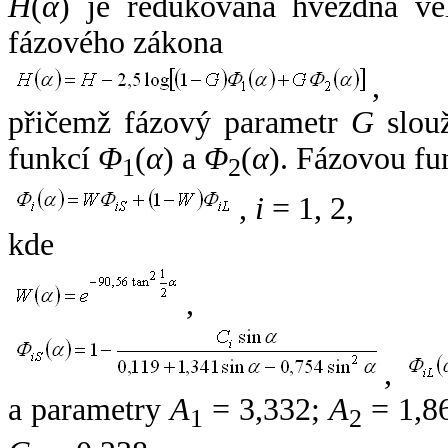
H
(
α
) je redukovaná hvězdná vel
fázového zákona
,
přičemž fázový parametr
G
slouž
funkcí
Φ
(
α
) a
Φ
(
α
). Fázovou fu
1
2
,
i
= 1, 2,
kde
,
,
a parametry
A
= 3,332;
A
= 1,8
1
2