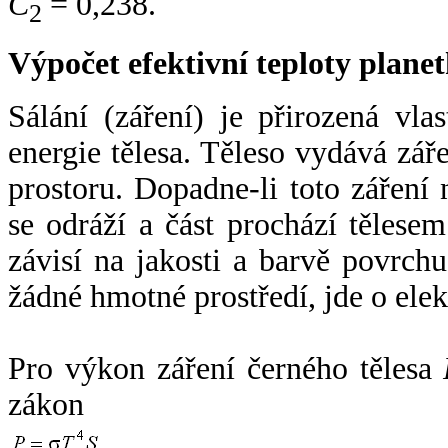
C
= 0,238.
2
Výpočet efektivní teploty plan
Sálání (záření) je přirozená vla
energie tělesa. Těleso vydává zá
prostoru. Dopadne-li toto záření n
se odráží a část prochází tělesem
závisí na jakosti a barvě povrch
žádné hmotné prostředí, jde o ele
Pro výkon záření černého tělesa
zákon