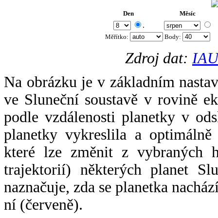
Den
Měsíc
.
Měřítko:
Body
:
Zdroj dat:
IAU
Na obrázku je v základním nastav
ve Sluneční soustavě v rovině ek
podle vzdálenosti planetky v odsl
planetky vykreslila a optimálně
které lze změnit z vybraných h
trajektorií) některých planet Sl
naznačuje, zda se planetka nacház
ní (červeně).