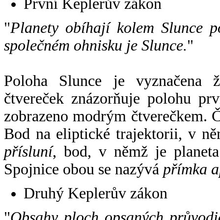
První Keplerův zákon
"
Planety obíhají kolem Slunce p
společném ohnisku je Slunce.
"
Poloha Slunce je vyznačena 
čtvereček znázorňuje polohu pr
zobrazeno modrým čtverečkem. Če
Bod na eliptické trajektorii, v n
přísluní
, bod, v němž je planet
Spojnice obou se nazývá
přímka a
Druhý Keplerův zákon
"
Obsahy ploch opsaných průvodič