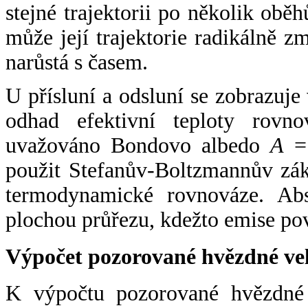
stejné trajektorii po několik oběh
může její trajektorie radikálně zm
narůstá s časem.
U přísluní a odsluní se zobrazuje
odhad efektivní teploty rovno
uvažováno Bondovo albedo
A
= 
použit Stefanův-Boltzmannův zák
termodynamické rovnováze. Abs
plochou průřezu, kdežto emise po
Výpočet pozorované hvězdné ve
K výpočtu pozorované hvězdné v