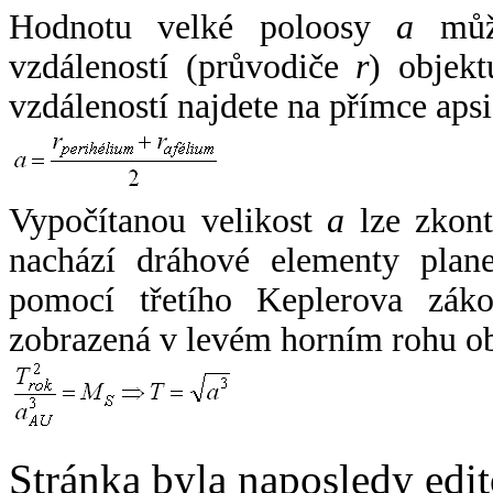
Hodnotu velké poloosy
a
může
vzdáleností (průvodiče
r
) objekt
vzdáleností najdete na přímce apsi
Vypočítanou velikost
a
lze zkont
nachází dráhové elementy plane
pomocí třetího Keplerova zák
zobrazená v levém horním rohu o
Stránka byla naposledy edi