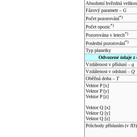
Absolutní hvězdná velikos
Fázový parametr –
G
*)
Počet pozorování
*)
Počet opozic
*)
Pozorována v letech
*)
Poslední pozorování
Typ planetky
Odvozené údaje z 
Vzdálenost v přísluní –
q
Vzdálenost v odsluní –
Q
Oběžná doba –
T
Vektor P [x]
Vektor P [y]
Vektor P [z]
Vektor Q [x]
Vektor Q [y]
Vektor Q [z]
Průchody přísluním (v
JD
)