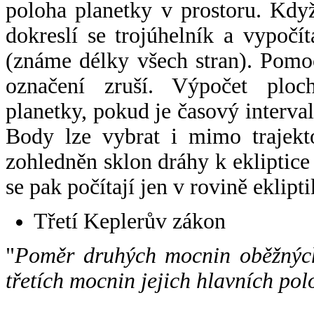
poloha planetky v prostoru. Kdy
dokreslí se trojúhelník a vypoč
(známe délky všech stran). Pomo
označení zruší. Výpočet ploch
planetky, pokud je časový interval
Body lze vybrat i mimo trajekto
zohledněn sklon dráhy k ekliptice
se pak počítají jen v rovině eklipti
Třetí Keplerův zákon
"
Poměr druhých mocnin oběžných
třetích mocnin jejich hlavních pol