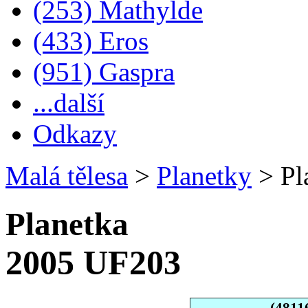
(253) Mathylde
(433) Eros
(951) Gaspra
...další
Odkazy
Malá tělesa
>
Planetky
>
Pl
Planetka
2005 UF203
(4811