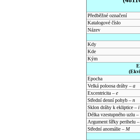
Předběžné označení
Katalogové číslo
Název
Kdy
Kde
Kým
E
(Ekv
Epocha
Velká poloosa dráhy –
a
Excentricita –
e
Střední denní pohyb –
n
Sklon dráhy k ekliptice –
i
Délka vzestupného uzlu –
Argument šířky perihelu 
Střední anomálie –
M