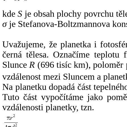
kde
S
je obsah plochy povrchu těl
σ
je Stefanova-Boltzmannova kons
Uvažujeme, že planetka i fotosfér
černá tělesa. Označíme teplotu 
Slunce
R
(696 tisíc km), poloměr
vzdálenost mezi Sluncem a plane
Na planetku dopadá část tepelnéh
Tuto část vypočítáme jako pomě
vzdálenosti planetky, tzn.