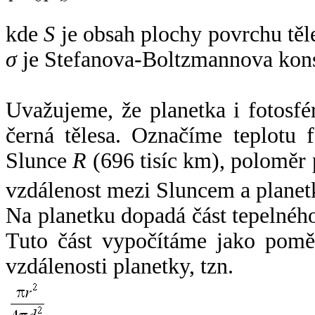
kde
S
je obsah plochy povrchu těl
σ
je Stefanova-Boltzmannova kons
Uvažujeme, že planetka i fotosfér
černá tělesa. Označíme teplotu 
Slunce
R
(696 tisíc km), poloměr
vzdálenost mezi Sluncem a plane
Na planetku dopadá část tepelnéh
Tuto část vypočítáme jako pomě
vzdálenosti planetky, tzn.