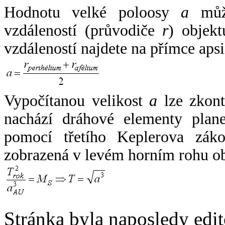
Hodnotu velké poloosy
a
může
vzdáleností (průvodiče
r
) objekt
vzdáleností najdete na přímce apsi
Vypočítanou velikost
a
lze zkont
nachází dráhové elementy plane
pomocí třetího Keplerova zák
zobrazená v levém horním rohu o
Stránka byla naposledy edi