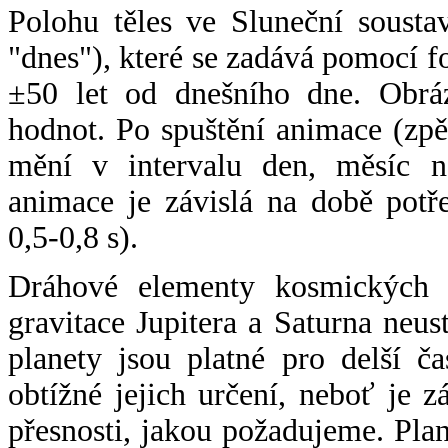
Polohu těles ve Sluneční sousta
"dnes"), které se zadává pomocí 
±50 let od dnešního dne. Obráz
hodnot. Po spuštění animace (zpě
mění v intervalu den, měsíc ne
animace je závislá na době potř
0,5-0,8 s).
Dráhové elementy kosmických t
gravitace Jupitera a Saturna neu
planety jsou platné pro delší č
obtížné jejich určení, neboť je 
přesnosti, jakou požadujeme. Pla