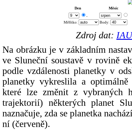
Den
Měsíc
.
Měřítko:
Body
:
Zdroj dat:
IAU
Na obrázku je v základním nastav
ve Sluneční soustavě v rovině ek
podle vzdálenosti planetky v odsl
planetky vykreslila a optimálně
které lze změnit z vybraných h
trajektorií) některých planet Sl
naznačuje, zda se planetka nacház
ní (červeně).