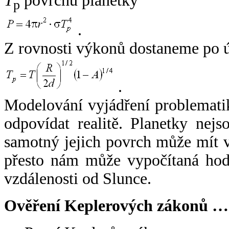
T
povrchu planetky
p
.
Z rovnosti výkonů dostaneme po 
.
Modelování vyjádření problemati
odpovídat realitě. Planetky nejso
samotný jejich povrch může mít v
přesto nám může vypočítaná hodn
vzdálenosti od Slunce.
Ověření Keplerových zákonů …