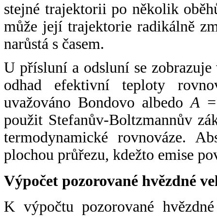
stejné trajektorii po několik oběh
může její trajektorie radikálně zm
narůstá s časem.
U přísluní a odsluní se zobrazuje
odhad efektivní teploty rovno
uvažováno Bondovo albedo
A
= 
použit Stefanův-Boltzmannův zák
termodynamické rovnováze. Abs
plochou průřezu, kdežto emise po
Výpočet pozorované hvězdné ve
K výpočtu pozorované hvězdné v