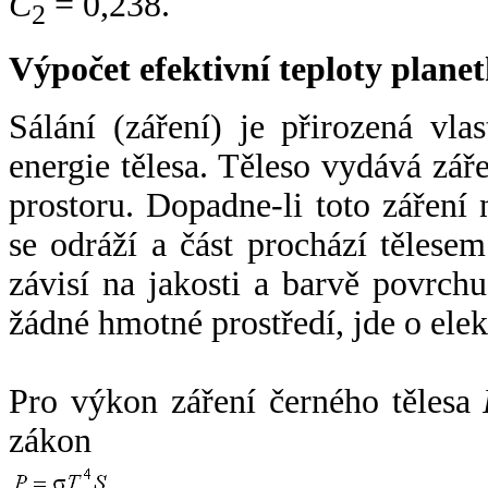
C
= 0,238.
2
Výpočet efektivní teploty plan
Sálání (záření) je přirozená vla
energie tělesa. Těleso vydává zá
prostoru. Dopadne-li toto záření n
se odráží a část prochází tělesem
závisí na jakosti a barvě povrch
žádné hmotné prostředí, jde o ele
Pro výkon záření černého tělesa
zákon