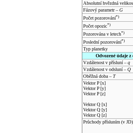
Absolutní hvězdná velikos
Fázový parametr –
G
*)
Počet pozorování
*)
Počet opozic
*)
Pozorována v letech
*)
Poslední pozorování
Typ planetky
Odvozené údaje z 
Vzdálenost v přísluní –
q
Vzdálenost v odsluní –
Q
Oběžná doba –
T
Vektor P [x]
Vektor P [y]
Vektor P [z]
Vektor Q [x]
Vektor Q [y]
Vektor Q [z]
Průchody přísluním (v
JD
)