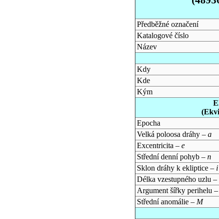
Předběžné označení
Katalogové číslo
Název
Kdy
Kde
Kým
E
(Ekv
Epocha
Velká poloosa dráhy –
a
Excentricita –
e
Střední denní pohyb –
n
Sklon dráhy k ekliptice –
i
Délka vzestupného uzlu –
Argument šířky perihelu 
Střední anomálie –
M