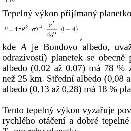
Tepelný výkon přijímaný planetko
,
kde
A
je Bondovo albedo, uvaž
odrazivosti) planetek se obecně
albedo (0,02 až 0,07) má 78 % z
než 25 km. Střední albedo (0,08 
albedo (0,13 až 0,28) má 18 % pla
Tento tepelný výkon vyzařuje po
rychlého otáčení a dobré tepelné