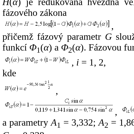
H
(
α
) je redukovaná hvězdná vel
fázového zákona
,
přičemž fázový parametr
G
slouž
funkcí
Φ
(
α
) a
Φ
(
α
). Fázovou fu
1
2
,
i
= 1, 2,
kde
,
,
a parametry
A
= 3,332;
A
= 1,8
1
2