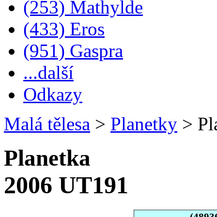
(253) Mathylde
(433) Eros
(951) Gaspra
...další
Odkazy
Malá tělesa
>
Planetky
>
Pl
Planetka
2006 UT191
(4893