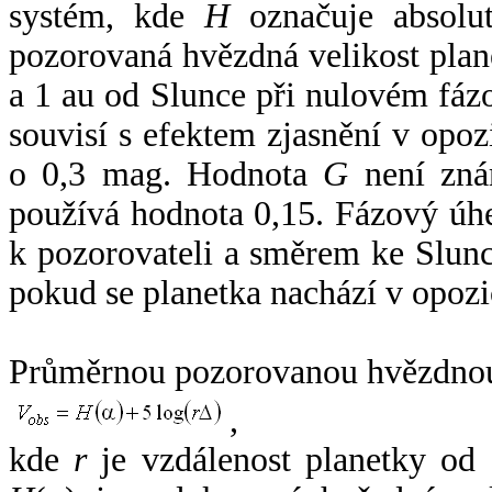
systém, kde
H
označuje absolut
pozorovaná hvězdná velikost plan
a 1 au od Slunce při nulovém fá
souvisí s efektem zjasnění v opoz
o 0,3 mag. Hodnota
G
není zná
používá hodnota 0,15. Fázový úh
k pozorovateli a směrem ke Slunc
pokud se planetka nachází v opozi
Průměrnou pozorovanou hvězdnou 
,
kde
r
je vzdálenost planetky od