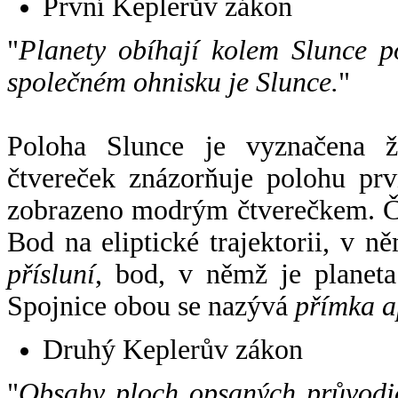
První Keplerův zákon
"
Planety obíhají kolem Slunce p
společném ohnisku je Slunce.
"
Poloha Slunce je vyznačena 
čtvereček znázorňuje polohu pr
zobrazeno modrým čtverečkem. Če
Bod na eliptické trajektorii, v n
přísluní
, bod, v němž je planet
Spojnice obou se nazývá
přímka a
Druhý Keplerův zákon
"
Obsahy ploch opsaných průvodič