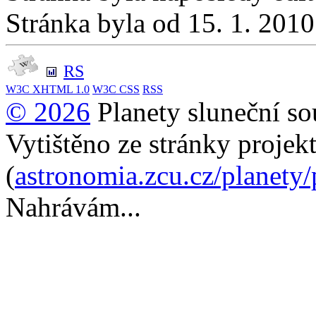
Stránka byla od 15. 1. 201
RS
W3C
XHTML 1.0
W3C
CSS
RSS
© 2026
Planety sluneční so
Vytištěno ze stránky projek
(
astronomia.zcu.cz/planety
Nahrávám...