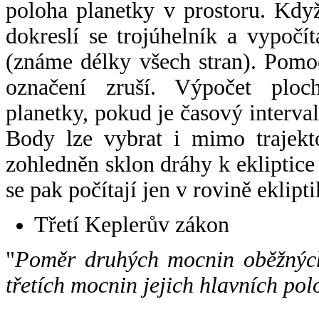
poloha planetky v prostoru. Kdy
dokreslí se trojúhelník a vypoč
(známe délky všech stran). Pomo
označení zruší. Výpočet ploch
planetky, pokud je časový interval
Body lze vybrat i mimo trajekto
zohledněn sklon dráhy k ekliptice
se pak počítají jen v rovině eklipti
Třetí Keplerův zákon
"
Poměr druhých mocnin oběžných
třetích mocnin jejich hlavních pol