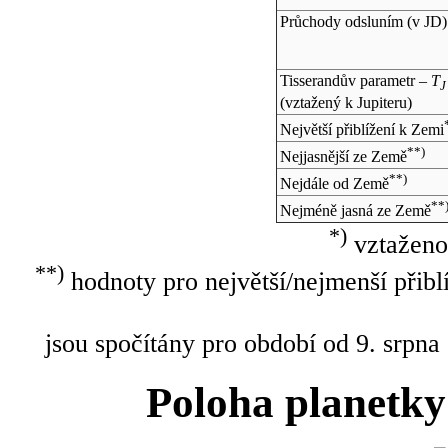
Průchody odsluním (v
JD
)
Tisserandův parametr –
T
J
(vztažený k Jupiteru)
Největší přiblížení k Zemi
**)
Nejjasnější ze Země
**)
Nejdále od Země
**
Nejméně jasná ze Země
*)
vztaženo
**)
hodnoty pro největší/nejmenší přibl
jsou spočítány pro období od 9. srpna
Poloha planetky