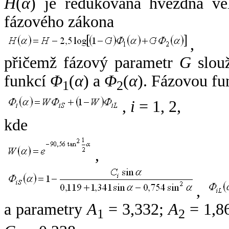
H
(
α
) je redukovaná hvězdná vel
fázového zákona
,
přičemž fázový parametr
G
slouž
funkcí
Φ
(
α
) a
Φ
(
α
). Fázovou fu
1
2
,
i
= 1, 2,
kde
,
,
a parametry
A
= 3,332;
A
= 1,8
1
2