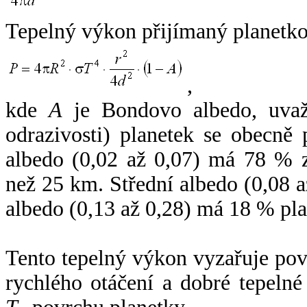
Tepelný výkon přijímaný planetko
,
kde
A
je Bondovo albedo, uvaž
odrazivosti) planetek se obecně
albedo (0,02 až 0,07) má 78 % z
než 25 km. Střední albedo (0,08 
albedo (0,13 až 0,28) má 18 % pla
Tento tepelný výkon vyzařuje po
rychlého otáčení a dobré tepelné