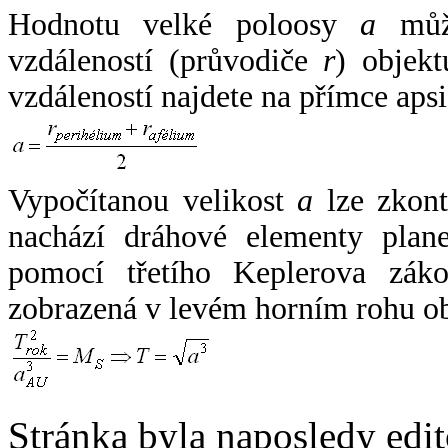
Hodnotu velké poloosy
a
může
vzdáleností (průvodiče
r
) objekt
vzdáleností najdete na přímce apsi
Vypočítanou velikost
a
lze zkont
nachází dráhové elementy plane
pomocí třetího Keplerova zák
zobrazená v levém horním rohu o
Stránka byla naposledy edi