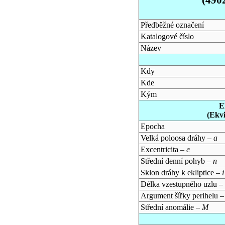
Předběžné označení
Katalogové číslo
Název
Kdy
Kde
Kým
E
(Ekv
Epocha
Velká poloosa dráhy –
a
Excentricita –
e
Střední denní pohyb –
n
Sklon dráhy k ekliptice –
i
Délka vzestupného uzlu –
Argument šířky perihelu 
Střední anomálie –
M