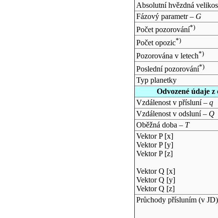
Absolutní hvězdná velikos
Fázový parametr –
G
*)
Počet pozorování
*)
Počet opozic
*)
Pozorována v letech
*)
Poslední pozorování
Typ planetky
Odvozené údaje z 
Vzdálenost v přísluní –
q
Vzdálenost v odsluní –
Q
Oběžná doba –
T
Vektor P [x]
Vektor P [y]
Vektor P [z]
Vektor Q [x]
Vektor Q [y]
Vektor Q [z]
Průchody přísluním (v
JD
)