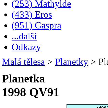
(253) Mathylde
(433) Eros
(951) Gaspra
...další
Odkazy
Malá tělesa
>
Planetky
>
Pl
Planetka
1998 QV91
(490