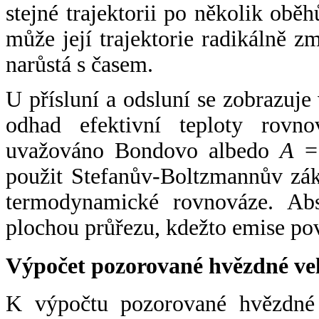
stejné trajektorii po několik oběh
může její trajektorie radikálně zm
narůstá s časem.
U přísluní a odsluní se zobrazuje
odhad efektivní teploty rovno
uvažováno Bondovo albedo
A
= 
použit Stefanův-Boltzmannův zák
termodynamické rovnováze. Abs
plochou průřezu, kdežto emise po
Výpočet pozorované hvězdné ve
K výpočtu pozorované hvězdné v