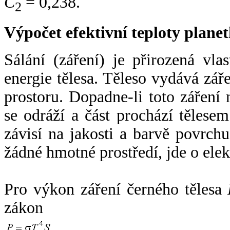
C
= 0,238.
2
Výpočet efektivní teploty plan
Sálání (záření) je přirozená vla
energie tělesa. Těleso vydává zá
prostoru. Dopadne-li toto záření n
se odráží a část prochází tělesem
závisí na jakosti a barvě povrch
žádné hmotné prostředí, jde o ele
Pro výkon záření černého tělesa
zákon