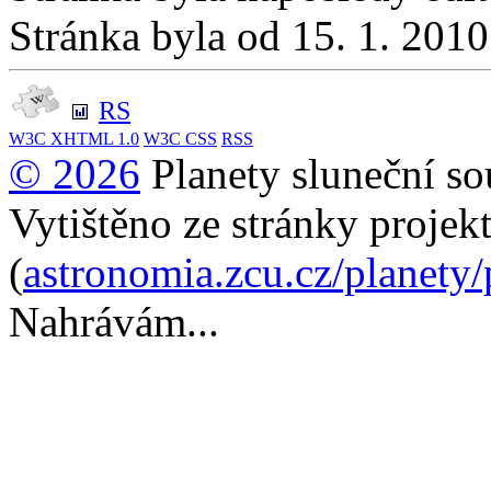
Stránka byla od 15. 1. 201
RS
W3C
XHTML 1.0
W3C
CSS
RSS
© 2026
Planety sluneční so
Vytištěno ze stránky projek
(
astronomia.zcu.cz/planety
Nahrávám...