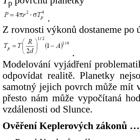
T
povrchu planetky
p
.
Z rovnosti výkonů dostaneme po 
.
Modelování vyjádření problemati
odpovídat realitě. Planetky nejso
samotný jejich povrch může mít v
přesto nám může vypočítaná hodn
vzdálenosti od Slunce.
Ověření Keplerových zákonů …