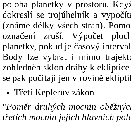
poloha planetky v prostoru. Kdy
dokreslí se trojúhelník a vypoč
(známe délky všech stran). Pomo
označení zruší. Výpočet ploch
planetky, pokud je časový interval
Body lze vybrat i mimo trajekto
zohledněn sklon dráhy k ekliptice
se pak počítají jen v rovině eklipti
Třetí Keplerův zákon
"
Poměr druhých mocnin oběžných
třetích mocnin jejich hlavních pol