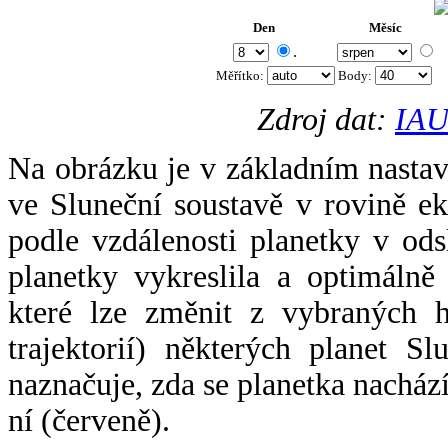
Den
Měsíc
.
Měřítko:
Body
:
Zdroj dat:
IAU
Na obrázku je v základním nastav
ve Sluneční soustavě v rovině ek
podle vzdálenosti planetky v odsl
planetky vykreslila a optimálně
které lze změnit z vybraných h
trajektorií) některých planet Sl
naznačuje, zda se planetka nacház
ní (červeně).