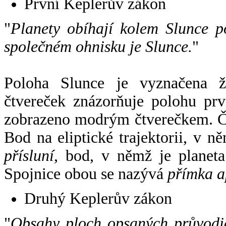
První Keplerův zákon
"
Planety obíhají kolem Slunce p
společném ohnisku je Slunce.
"
Poloha Slunce je vyznačena 
čtvereček znázorňuje polohu pr
zobrazeno modrým čtverečkem. Če
Bod na eliptické trajektorii, v n
přísluní
, bod, v němž je planet
Spojnice obou se nazývá
přímka a
Druhý Keplerův zákon
"
Obsahy ploch opsaných průvodič