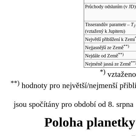
Průchody odsluním (v
JD
)
Tisserandův parametr –
T
J
(vztažený k Jupiteru)
Největší přiblížení k Zemi
**)
Nejjasnější ze Země
**)
Nejdále od Země
**
Nejméně jasná ze Země
*)
vztaženo
**)
hodnoty pro největší/nejmenší přibl
jsou spočítány pro období od 8. srpna
Poloha planetky