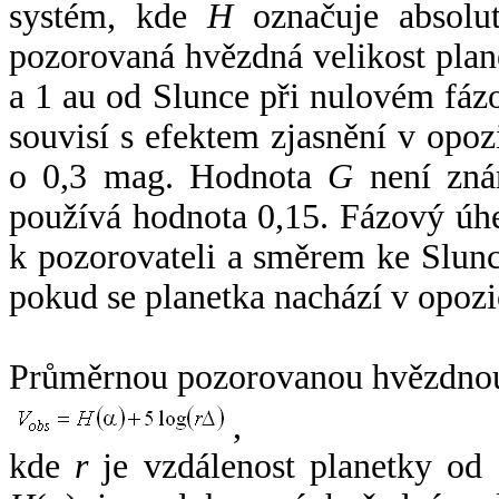
systém, kde
H
označuje absolut
pozorovaná hvězdná velikost plan
a 1 au od Slunce při nulovém fá
souvisí s efektem zjasnění v opoz
o 0,3 mag. Hodnota
G
není zná
používá hodnota 0,15. Fázový úh
k pozorovateli a směrem ke Slunc
pokud se planetka nachází v opozi
Průměrnou pozorovanou hvězdnou 
,
kde
r
je vzdálenost planetky od