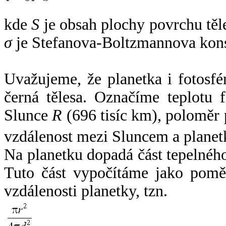
kde
S
je obsah plochy povrchu těl
σ
je Stefanova-Boltzmannova kons
Uvažujeme, že planetka i fotosfér
černá tělesa. Označíme teplotu 
Slunce
R
(696 tisíc km), poloměr
vzdálenost mezi Sluncem a plane
Na planetku dopadá část tepelnéh
Tuto část vypočítáme jako pomě
vzdálenosti planetky, tzn.