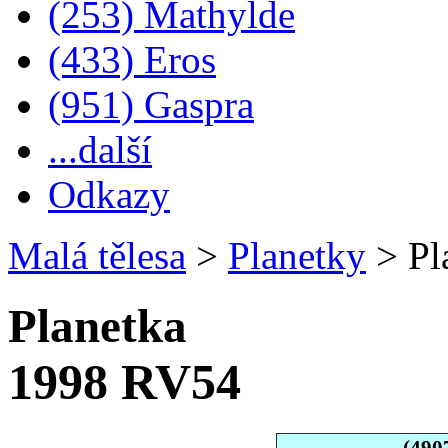
(253) Mathylde
(433) Eros
(951) Gaspra
...další
Odkazy
Malá tělesa
>
Planetky
>
Pl
Planetka
1998 RV54
(490