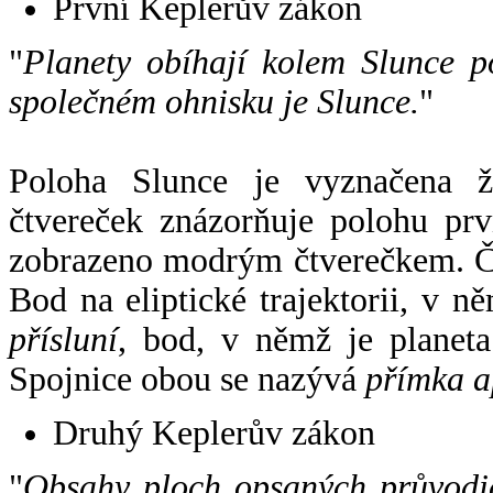
První Keplerův zákon
"
Planety obíhají kolem Slunce p
společném ohnisku je Slunce.
"
Poloha Slunce je vyznačena 
čtvereček znázorňuje polohu pr
zobrazeno modrým čtverečkem. Če
Bod na eliptické trajektorii, v n
přísluní
, bod, v němž je planet
Spojnice obou se nazývá
přímka a
Druhý Keplerův zákon
"
Obsahy ploch opsaných průvodič