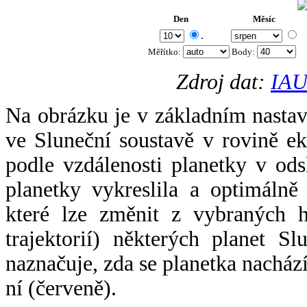
Den
Měsíc
.
Měřítko:
Body
:
Zdroj dat:
IAU
Na obrázku je v základním nastav
ve Sluneční soustavě v rovině ek
podle vzdálenosti planetky v odsl
planetky vykreslila a optimálně
které lze změnit z vybraných h
trajektorií) některých planet Sl
naznačuje, zda se planetka nacház
ní (červeně).