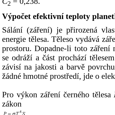
C
= 0,238.
2
Výpočet efektivní teploty plan
Sálání (záření) je přirozená vla
energie tělesa. Těleso vydává zá
prostoru. Dopadne-li toto záření n
se odráží a část prochází tělesem
závisí na jakosti a barvě povrch
žádné hmotné prostředí, jde o ele
Pro výkon záření černého tělesa
zákon