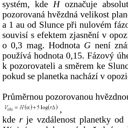
systém, kde
H
označuje absolut
pozorovaná hvězdná velikost plan
a 1 au od Slunce při nulovém fá
souvisí s efektem zjasnění v opoz
o 0,3 mag. Hodnota
G
není zná
používá hodnota 0,15. Fázový úh
k pozorovateli a směrem ke Slunc
pokud se planetka nachází v opozi
Průměrnou pozorovanou hvězdnou 
,
kde
r
je vzdálenost planetky od