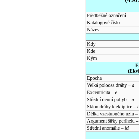
Předběžné označení
Katalogové číslo
Název
Kdy
Kde
Kým
E
(Ekv
Epocha
Velká poloosa dráhy –
a
Excentricita –
e
Střední denní pohyb –
n
Sklon dráhy k ekliptice –
i
Délka vzestupného uzlu –
Argument šířky perihelu 
Střední anomálie –
M