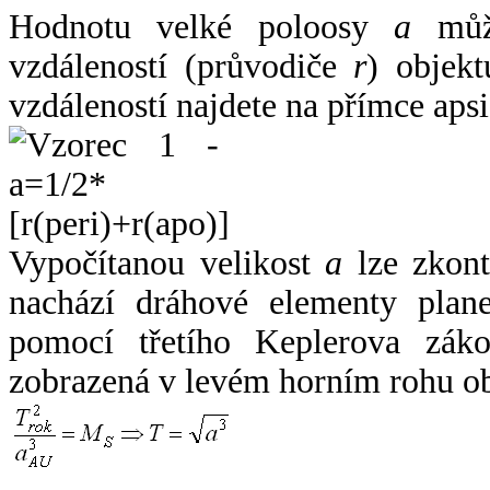
Hodnotu velké poloosy
a
může
vzdáleností (průvodiče
r
) objekt
vzdáleností najdete na přímce apsi
Vypočítanou velikost
a
lze zkont
nachází dráhové elementy plane
pomocí třetího Keplerova zák
zobrazená v levém horním rohu o