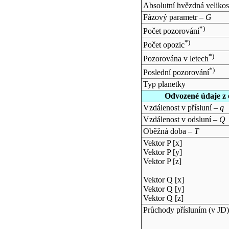
Absolutní hvězdná velikos
Fázový parametr –
G
*)
Počet pozorování
*)
Počet opozic
*)
Pozorována v letech
*)
Poslední pozorování
Typ planetky
Odvozené údaje z 
Vzdálenost v přísluní –
q
Vzdálenost v odsluní –
Q
Oběžná doba –
T
Vektor P [x]
Vektor P [y]
Vektor P [z]
Vektor Q [x]
Vektor Q [y]
Vektor Q [z]
Průchody přísluním (v
JD
)