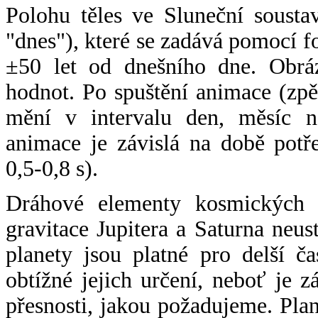
Polohu těles ve Sluneční sousta
"dnes"), které se zadává pomocí 
±50 let od dnešního dne. Obráz
hodnot. Po spuštění animace (zpě
mění v intervalu den, měsíc ne
animace je závislá na době potř
0,5-0,8 s).
Dráhové elementy kosmických t
gravitace Jupitera a Saturna neu
planety jsou platné pro delší č
obtížné jejich určení, neboť je 
přesnosti, jakou požadujeme. Pla