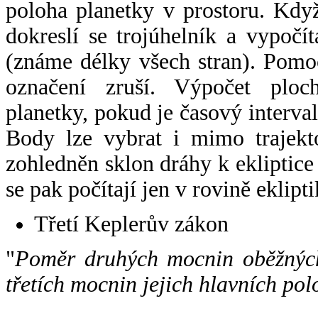
poloha planetky v prostoru. Kdy
dokreslí se trojúhelník a vypoč
(známe délky všech stran). Pomo
označení zruší. Výpočet ploch
planetky, pokud je časový interval
Body lze vybrat i mimo trajekto
zohledněn sklon dráhy k ekliptice
se pak počítají jen v rovině eklipti
Třetí Keplerův zákon
"
Poměr druhých mocnin oběžných
třetích mocnin jejich hlavních pol