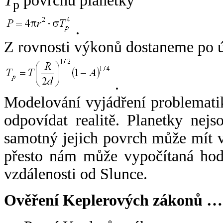
T
povrchu planetky
p
.
Z rovnosti výkonů dostaneme po 
.
Modelování vyjádření problemati
odpovídat realitě. Planetky nejso
samotný jejich povrch může mít v
přesto nám může vypočítaná hodn
vzdálenosti od Slunce.
Ověření Keplerových zákonů …