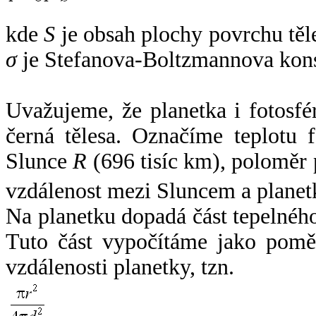
kde
S
je obsah plochy povrchu těl
σ
je Stefanova-Boltzmannova kons
Uvažujeme, že planetka i fotosfér
černá tělesa. Označíme teplotu 
Slunce
R
(696 tisíc km), poloměr
vzdálenost mezi Sluncem a plane
Na planetku dopadá část tepelnéh
Tuto část vypočítáme jako pomě
vzdálenosti planetky, tzn.