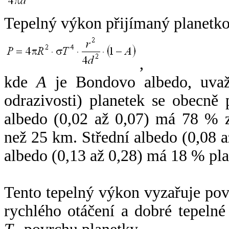
Tepelný výkon přijímaný planetko
,
kde
A
je Bondovo albedo, uvaž
odrazivosti) planetek se obecně
albedo (0,02 až 0,07) má 78 % z
než 25 km. Střední albedo (0,08 
albedo (0,13 až 0,28) má 18 % pla
Tento tepelný výkon vyzařuje po
rychlého otáčení a dobré tepelné