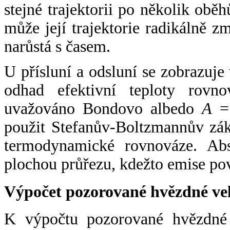
stejné trajektorii po několik oběh
může její trajektorie radikálně zm
narůstá s časem.
U přísluní a odsluní se zobrazuje
odhad efektivní teploty rovno
uvažováno Bondovo albedo
A
= 
použit Stefanův-Boltzmannův zák
termodynamické rovnováze. Abs
plochou průřezu, kdežto emise po
Výpočet pozorované hvězdné ve
K výpočtu pozorované hvězdné v