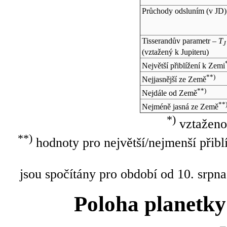
Průchody odsluním (v
JD
)
Tisserandův parametr –
T
J
(vztažený k Jupiteru)
Největší přiblížení k Zemi
**)
Nejjasnější ze Země
**)
Nejdále od Země
**
Nejméně jasná ze Země
*)
vztaženo
**)
hodnoty pro největší/nejmenší přibl
jsou spočítány pro období od 10. srpna
Poloha planetky