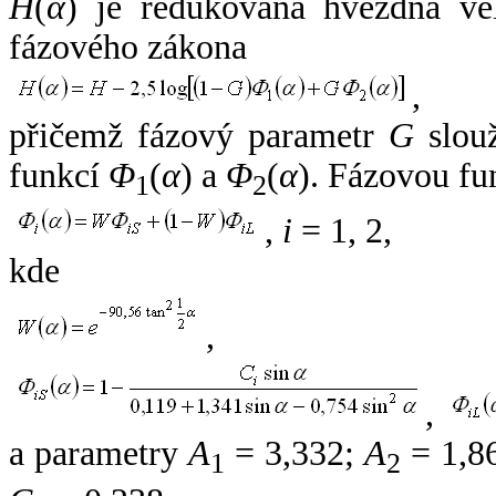
H
(
α
) je redukovaná hvězdná vel
fázového zákona
,
přičemž fázový parametr
G
slouž
funkcí
Φ
(
α
) a
Φ
(
α
). Fázovou fu
1
2
,
i
= 1, 2,
kde
,
,
a parametry
A
= 3,332;
A
= 1,8
1
2