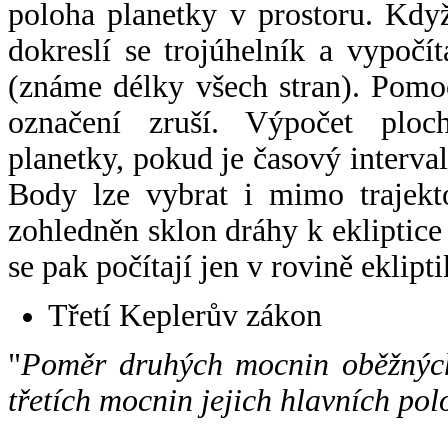
poloha planetky v prostoru. Kdy
dokreslí se trojúhelník a vypoč
(známe délky všech stran). Pomo
označení zruší. Výpočet ploch
planetky, pokud je časový interval
Body lze vybrat i mimo trajekto
zohledněn sklon dráhy k ekliptice
se pak počítají jen v rovině eklipti
Třetí Keplerův zákon
"
Poměr druhých mocnin oběžných
třetích mocnin jejich hlavních pol