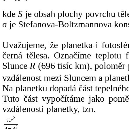
kde
S
je obsah plochy povrchu těl
σ
je Stefanova-Boltzmannova kons
Uvažujeme, že planetka i fotosfér
černá tělesa. Označíme teplotu 
Slunce
R
(696 tisíc km), poloměr
vzdálenost mezi Sluncem a plane
Na planetku dopadá část tepelnéh
Tuto část vypočítáme jako pomě
vzdálenosti planetky, tzn.