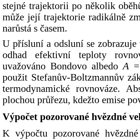
stejné trajektorii po několik oběh
může její trajektorie radikálně zm
narůstá s časem.
U přísluní a odsluní se zobrazuje
odhad efektivní teploty rovno
uvažováno Bondovo albedo
A
= 
použit Stefanův-Boltzmannův zák
termodynamické rovnováze. Abs
plochou průřezu, kdežto emise po
Výpočet pozorované hvězdné ve
K výpočtu pozorované hvězdné v