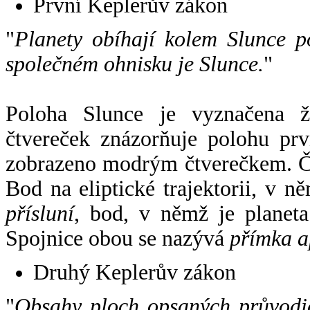
První Keplerův zákon
"
Planety obíhají kolem Slunce p
společném ohnisku je Slunce.
"
Poloha Slunce je vyznačena 
čtvereček znázorňuje polohu pr
zobrazeno modrým čtverečkem. Če
Bod na eliptické trajektorii, v n
přísluní
, bod, v němž je planet
Spojnice obou se nazývá
přímka a
Druhý Keplerův zákon
"
Obsahy ploch opsaných průvodič