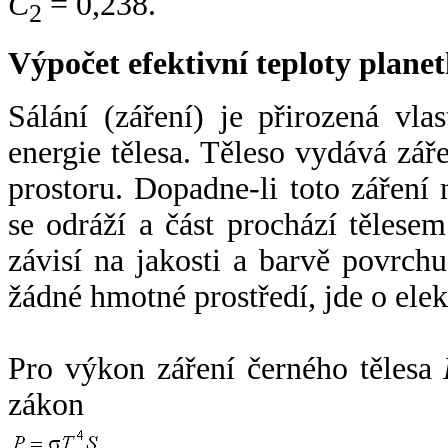
C
= 0,238.
2
Výpočet efektivní teploty plan
Sálání (záření) je přirozená vla
energie tělesa. Těleso vydává zá
prostoru. Dopadne-li toto záření n
se odráží a část prochází tělesem
závisí na jakosti a barvě povrch
žádné hmotné prostředí, jde o ele
Pro výkon záření černého tělesa
zákon