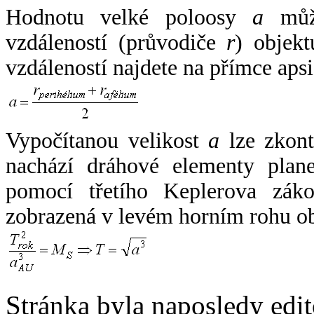
Hodnotu velké poloosy
a
může
vzdáleností (průvodiče
r
) objekt
vzdáleností najdete na přímce apsi
Vypočítanou velikost
a
lze zkont
nachází dráhové elementy plane
pomocí třetího Keplerova zák
zobrazená v levém horním rohu o
Stránka byla naposledy edi