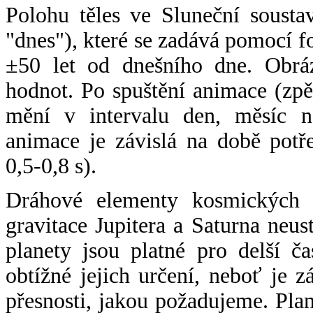
Polohu těles ve Sluneční sousta
"dnes"), které se zadává pomocí 
±50 let od dnešního dne. Obráz
hodnot. Po spuštění animace (zpě
mění v intervalu den, měsíc ne
animace je závislá na době potř
0,5-0,8 s).
Dráhové elementy kosmických t
gravitace Jupitera a Saturna neu
planety jsou platné pro delší č
obtížné jejich určení, neboť je 
přesnosti, jakou požadujeme. Pla