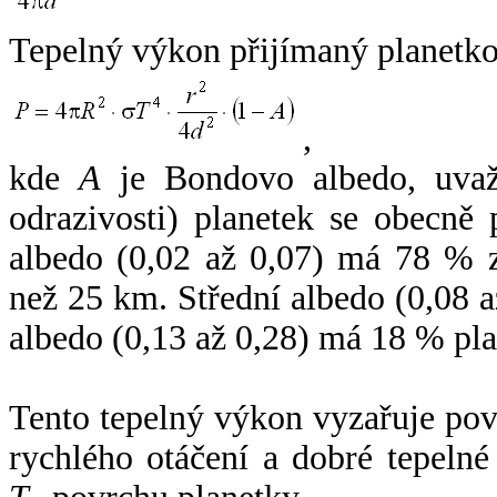
Tepelný výkon přijímaný planetko
,
kde
A
je Bondovo albedo, uvaž
odrazivosti) planetek se obecně
albedo (0,02 až 0,07) má 78 % z
než 25 km. Střední albedo (0,08 
albedo (0,13 až 0,28) má 18 % pla
Tento tepelný výkon vyzařuje po
rychlého otáčení a dobré tepelné