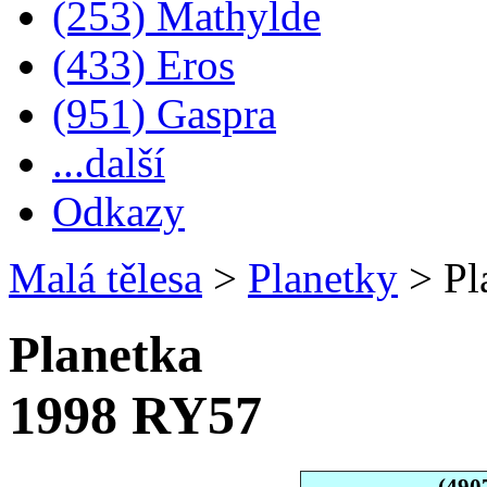
(253) Mathylde
(433) Eros
(951) Gaspra
...další
Odkazy
Malá tělesa
>
Planetky
>
Pl
Planetka
1998 RY57
(490