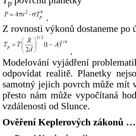
T
povrchu planetky
p
.
Z rovnosti výkonů dostaneme po 
.
Modelování vyjádření problemati
odpovídat realitě. Planetky nejso
samotný jejich povrch může mít v
přesto nám může vypočítaná hodn
vzdálenosti od Slunce.
Ověření Keplerových zákonů …