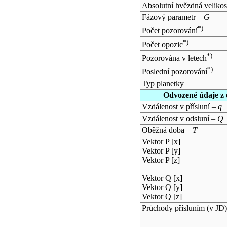
Absolutní hvězdná velikos
Fázový parametr –
G
*)
Počet pozorování
*)
Počet opozic
*)
Pozorována v letech
*)
Poslední pozorování
Typ planetky
Odvozené údaje z 
Vzdálenost v přísluní –
q
Vzdálenost v odsluní –
Q
Oběžná doba –
T
Vektor P [x]
Vektor P [y]
Vektor P [z]
Vektor Q [x]
Vektor Q [y]
Vektor Q [z]
Průchody přísluním (v
JD
)