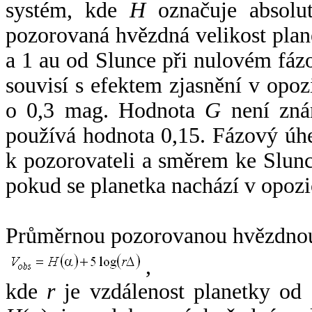
systém, kde
H
označuje absolut
pozorovaná hvězdná velikost plan
a 1 au od Slunce při nulovém fá
souvisí s efektem zjasnění v opoz
o 0,3 mag. Hodnota
G
není zná
používá hodnota 0,15. Fázový úh
k pozorovateli a směrem ke Slunc
pokud se planetka nachází v opozi
Průměrnou pozorovanou hvězdnou 
,
kde
r
je vzdálenost planetky od