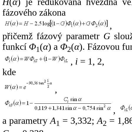
H
(
α
) je redukovaná hvězdná vel
fázového zákona
,
přičemž fázový parametr
G
slouž
funkcí
Φ
(
α
) a
Φ
(
α
). Fázovou fu
1
2
,
i
= 1, 2,
kde
,
,
a parametry
A
= 3,332;
A
= 1,8
1
2