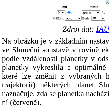
Den
Měsíc
.
Měřítko:
Body
:
Zdroj dat:
IAU
Na obrázku je v základním nastav
ve Sluneční soustavě v rovině ek
podle vzdálenosti planetky v odsl
planetky vykreslila a optimálně
které lze změnit z vybraných h
trajektorií) některých planet Sl
naznačuje, zda se planetka nacház
ní (červeně).