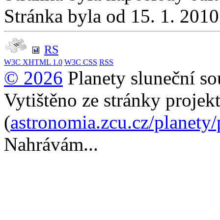
Stránka byla od 15. 1. 201
RS
W3C
XHTML 1.0
W3C
CSS
RSS
© 2026
Planety sluneční so
Vytištěno ze stránky projek
(
astronomia.zcu.cz/planety
Nahrávám...