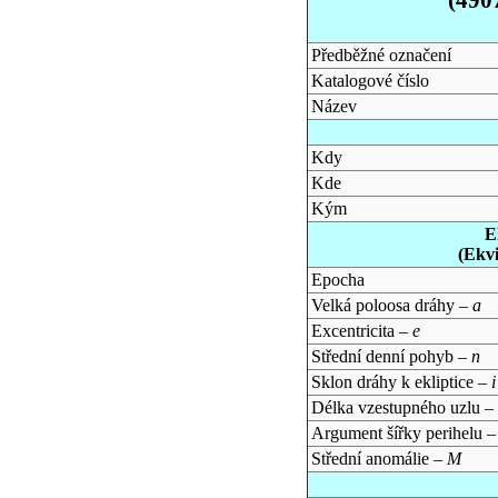
Předběžné označení
Katalogové číslo
Název
Kdy
Kde
Kým
E
(Ekv
Epocha
Velká poloosa dráhy –
a
Excentricita –
e
Střední denní pohyb –
n
Sklon dráhy k ekliptice –
i
Délka vzestupného uzlu –
Argument šířky perihelu 
Střední anomálie –
M