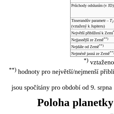
Průchody odsluním (v
JD
)
Tisserandův parametr –
T
J
(vztažený k Jupiteru)
Největší přiblížení k Zemi
**)
Nejjasnější ze Země
**)
Nejdále od Země
**
Nejméně jasná ze Země
*)
vztaženo
**)
hodnoty pro největší/nejmenší přibl
jsou spočítány pro období od 9. srpna
Poloha planetky