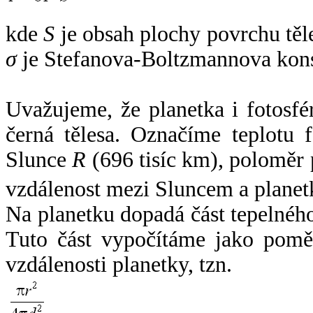
kde
S
je obsah plochy povrchu těl
σ
je Stefanova-Boltzmannova kons
Uvažujeme, že planetka i fotosfér
černá tělesa. Označíme teplotu 
Slunce
R
(696 tisíc km), poloměr
vzdálenost mezi Sluncem a plane
Na planetku dopadá část tepelnéh
Tuto část vypočítáme jako pomě
vzdálenosti planetky, tzn.