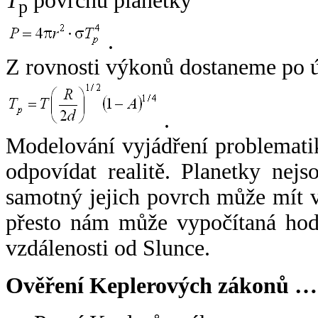
T
povrchu planetky
p
.
Z rovnosti výkonů dostaneme po 
.
Modelování vyjádření problemati
odpovídat realitě. Planetky nejso
samotný jejich povrch může mít v
přesto nám může vypočítaná hodn
vzdálenosti od Slunce.
Ověření Keplerových zákonů …