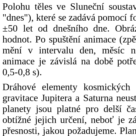
Polohu těles ve Sluneční sousta
"dnes"), které se zadává pomocí 
±50 let od dnešního dne. Obráz
hodnot. Po spuštění animace (zpě
mění v intervalu den, měsíc ne
animace je závislá na době potř
0,5-0,8 s).
Dráhové elementy kosmických t
gravitace Jupitera a Saturna neu
planety jsou platné pro delší č
obtížné jejich určení, neboť je 
přesnosti, jakou požadujeme. Pla