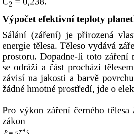
C
= 0,238.
2
Výpočet efektivní teploty plan
Sálání (záření) je přirozená vla
energie tělesa. Těleso vydává zá
prostoru. Dopadne-li toto záření n
se odráží a část prochází tělesem
závisí na jakosti a barvě povrch
žádné hmotné prostředí, jde o ele
Pro výkon záření černého tělesa
zákon