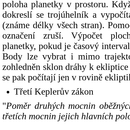
poloha planetky v prostoru. Kdy
dokreslí se trojúhelník a vypoč
(známe délky všech stran). Pomo
označení zruší. Výpočet ploch
planetky, pokud je časový interval
Body lze vybrat i mimo trajekto
zohledněn sklon dráhy k ekliptice
se pak počítají jen v rovině eklipti
Třetí Keplerův zákon
"
Poměr druhých mocnin oběžných
třetích mocnin jejich hlavních pol