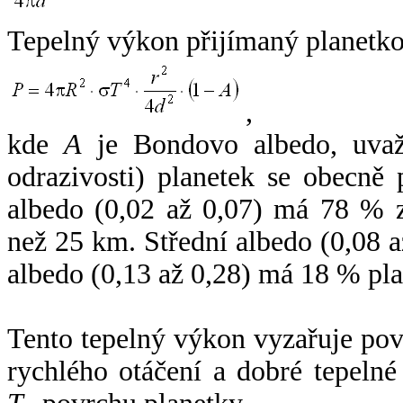
Tepelný výkon přijímaný planetko
,
kde
A
je Bondovo albedo, uvaž
odrazivosti) planetek se obecně
albedo (0,02 až 0,07) má 78 % z
než 25 km. Střední albedo (0,08 
albedo (0,13 až 0,28) má 18 % pla
Tento tepelný výkon vyzařuje po
rychlého otáčení a dobré tepelné