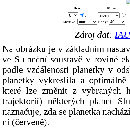
Den
Měsíc
.
Měřítko:
Body
:
Zdroj dat:
IAU
Na obrázku je v základním nastav
ve Sluneční soustavě v rovině ek
podle vzdálenosti planetky v odsl
planetky vykreslila a optimálně
které lze změnit z vybraných h
trajektorií) některých planet Sl
naznačuje, zda se planetka nacház
ní (červeně).