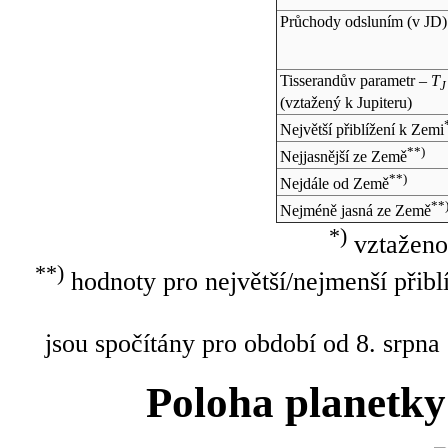
Průchody odsluním (v
JD
)
Tisserandův parametr –
T
J
(vztažený k Jupiteru)
Největší přiblížení k Zemi
**)
Nejjasnější ze Země
**)
Nejdále od Země
**
Nejméně jasná ze Země
*)
vztaženo
**)
hodnoty pro největší/nejmenší přibl
jsou spočítány pro období od 8. srpna
Poloha planetky