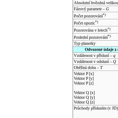
Absolutní hvězdná velikos
Fázový parametr –
G
*)
Počet pozorování
*)
Počet opozic
*)
Pozorována v letech
*)
Poslední pozorování
Typ planetky
Odvozené údaje z 
Vzdálenost v přísluní –
q
Vzdálenost v odsluní –
Q
Oběžná doba –
T
Vektor P [x]
Vektor P [y]
Vektor P [z]
Vektor Q [x]
Vektor Q [y]
Vektor Q [z]
Průchody přísluním (v
JD
)