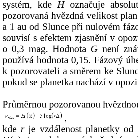
systém, kde
H
označuje absolut
pozorovaná hvězdná velikost plan
a 1 au od Slunce při nulovém fá
souvisí s efektem zjasnění v opoz
o 0,3 mag. Hodnota
G
není zná
používá hodnota 0,15. Fázový úh
k pozorovateli a směrem ke Slunc
pokud se planetka nachází v opozi
Průměrnou pozorovanou hvězdnou 
,
kde
r
je vzdálenost planetky od