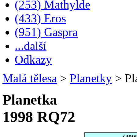
(253) Mathylde
(433) Eros
(951) Gaspra
...další
Odkazy
Malá tělesa
>
Planetky
>
Pl
Planetka
1998 RQ72
(490