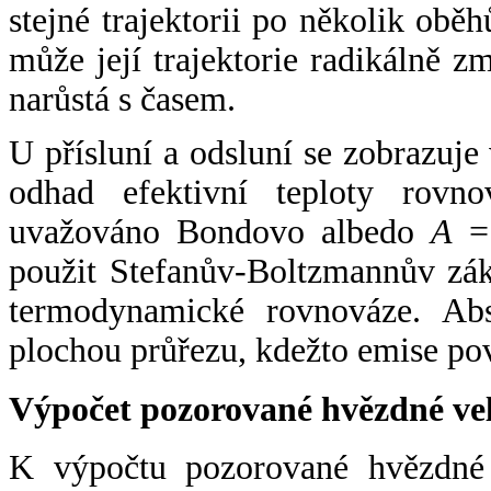
stejné trajektorii po několik oběh
může její trajektorie radikálně zm
narůstá s časem.
U přísluní a odsluní se zobrazuje
odhad efektivní teploty rovno
uvažováno Bondovo albedo
A
= 
použit Stefanův-Boltzmannův zák
termodynamické rovnováze. Abs
plochou průřezu, kdežto emise po
Výpočet pozorované hvězdné ve
K výpočtu pozorované hvězdné v