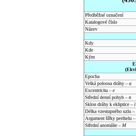
Předběžné označení
Katalogové číslo
Název
Kdy
Kde
Kým
E
(Ekv
Epocha
Velká poloosa dráhy –
a
Excentricita –
e
Střední denní pohyb –
n
Sklon dráhy k ekliptice –
i
Délka vzestupného uzlu –
Argument šířky perihelu 
Střední anomálie –
M