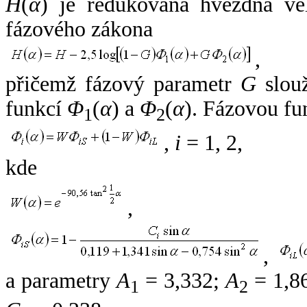
H
(
α
) je redukovaná hvězdná vel
fázového zákona
,
přičemž fázový parametr
G
slouž
funkcí
Φ
(
α
) a
Φ
(
α
). Fázovou fu
1
2
,
i
= 1, 2,
kde
,
,
a parametry
A
= 3,332;
A
= 1,8
1
2