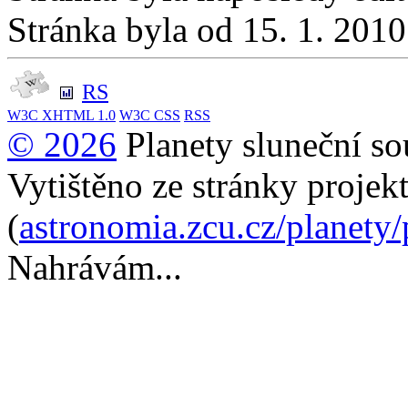
Stránka byla od 15. 1. 201
RS
W3C
XHTML 1.0
W3C
CSS
RSS
© 2026
Planety sluneční so
Vytištěno ze stránky projek
(
astronomia.zcu.cz/planety
Nahrávám...