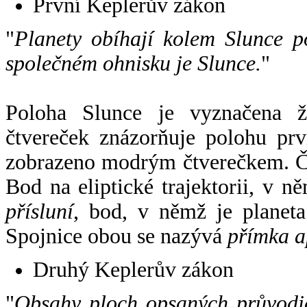
První Keplerův zákon
"
Planety obíhají kolem Slunce p
společném ohnisku je Slunce.
"
Poloha Slunce je vyznačena 
čtvereček znázorňuje polohu pr
zobrazeno modrým čtverečkem. Če
Bod na eliptické trajektorii, v n
přísluní
, bod, v němž je planet
Spojnice obou se nazývá
přímka a
Druhý Keplerův zákon
"
Obsahy ploch opsaných průvodič