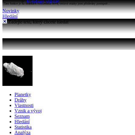
Katalogy objektů
Tato funkce je na stránkách Astronomia nová, testové otázky jsou přidávány postupně...
Novinky
Hledání
Zadejte text, který chcete hledat
Planetky
Dráhy
Vlastnosti
Vznik a vývoj
Seznam
Hledání
Statistika
Analýza