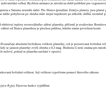
k (uživatelská volba). Rychlost animace je závislá na době potřebné pro vygenerová
itera a Saturna neustále mění. Pro Slunce (potažmo Zemi) a planety jsou platné p
 může pohybovat po zhruba stále stejné trajektorii po několik oběhů, nicméně při p
had efektivní teploty rovnovážného záření planetky, přičemž je uvažováno Bondov
záření od Slunce planetkou je plochou průřezu, kdežto emise povrchem koule.
e
H
označuje absolutní hvězdnou velikost planetky, což je pozorovaná hvězdná veli
i, kdy se jasnost planetky zvýší zhruba o 0,3 mag. Hodnota
G
není známa pro mnoho 
Je nulový, pokud se planetka nachází v opozici.
edukovaná hvězdná velikost. Její velikost vypočteme pomocí fázového zákona
(
α
) a
Φ
(
α
). Fázovou funkci vyjádříme
1
2