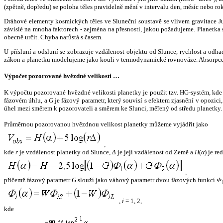
(zpětně, dopředu) se poloha těles pravidelně mění v intervalu den, měsíc nebo ro
Dráhové elementy kosmických těles ve Sluneční soustavě se vlivem gravitace Jup
závislé na mnoha faktorech - zejména na přesnosti, jakou požadujeme. Planetka se
obecně určit. Chyba narůstá s časem.
U přísluní a odsluní se zobrazuje vzdálenost objektu od Slunce, rychlost a od
zákon a planetku modelujeme jako kouli v termodynamické rovnováze. Absorpce 
Výpočet pozorované hvězdné velikosti …
K výpočtu pozorované hvězdné velikosti planetky je použit tzv. HG-systém, kd
fázovém úhlu, a
G
je fázový parametr, který souvisí s efektem zjasnění v opozic
úhel mezi směrem k pozorovateli a směrem ke Slunci, měřený od středu planetky. 
Průměrnou pozorovanou hvězdnou velikost planetky můžeme vyjádřit jako
,
kde
r
je vzdálenost planetky od Slunce,
Δ
je její vzdálenost od Země a
H
(
α
) je r
,
přičemž fázový parametr
G
slouží jako váhový parametr dvou fázových funkcí
Φ
,
i
= 1, 2,
kde