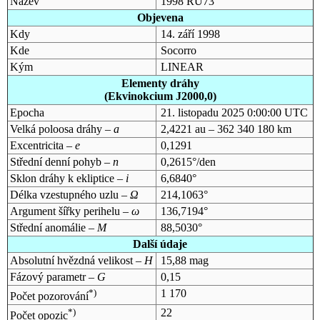
Název
1998 RU73
Objevena
Kdy
14. září 1998
Kde
Socorro
Kým
LINEAR
Elementy dráhy
(Ekvinokcium J2000,0)
Epocha
21. listopadu 2025 0:00:00 UTC
Velká poloosa dráhy –
a
2,4221 au – 362 340 180 km
Excentricita –
e
0,1291
Střední denní pohyb –
n
0,2615°/den
Sklon dráhy k ekliptice –
i
6,6840°
Délka vzestupného uzlu –
Ω
214,1063°
Argument šířky perihelu –
ω
136,7194°
Střední anomálie –
M
88,5030°
Další údaje
Absolutní hvězdná velikost –
H
15,88 mag
Fázový parametr –
G
0,15
*)
1 170
Počet pozorování
*)
22
Počet opozic