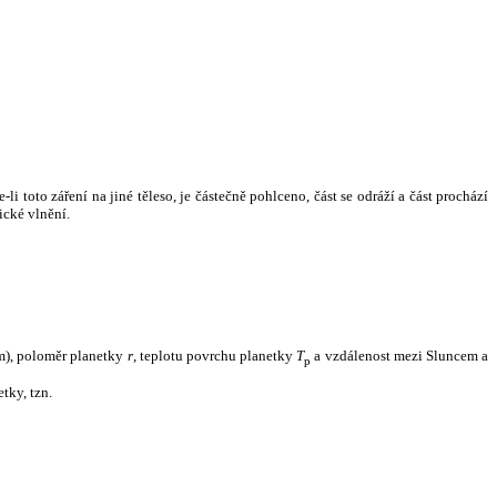
i toto záření na jiné těleso, je částečně pohlceno, část se odráží a část prochází
ické vlnění.
m), poloměr planetky
r
, teplotu povrchu planetky
T
a vzdálenost mezi Sluncem a
p
tky, tzn.