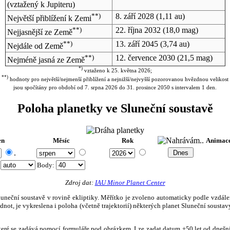
(vztažený k Jupiteru)
**)
8. září 2028
(1,11 au)
Největší přiblížení k Zemi
**)
22. října 2032
(18,0 mag)
Nejjasnější ze Země
**)
13. září 2045
(3,74 au)
Nejdále od Země
**)
12. července 2030
(21,5 mag)
Nejméně jasná ze Země
*)
vztaženo k 25. května 2026;
**)
hodnoty pro největší/nejmenší přiblížení a nejnižší/nejvyšší pozorovanou hvězdnou velikost
jsou spočítány pro období od 7. srpna 2026 do 31. prosince 2050 s intervalem 1 den.
Poloha planetky ve Sluneční soustavě
en
Měsíc
Rok
Animac
.
:
Body
:
Zdroj dat:
IAU Minor Planet Center
eční soustavě v rovině ekliptiky. Měřítko je zvoleno automaticky podle vzdálenost
not, je vykreslena i poloha (včetně trajektorií) některých planet Sluneční soustavy
, které se zadává pomocí formuláře pod obrázkem. Lze zadat datum ±50 let od dneš