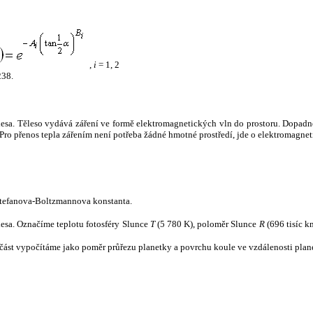
,
i
= 1, 2
238.
tělesa. Těleso vydává záření ve formě elektromagnetických vln do prostoru. Dopadne-l
u. Pro přenos tepla zářením není potřeba žádné hmotné prostředí, jde o elektromagnet
tefanova-Boltzmannova konstanta.
tělesa. Označíme teplotu fotosféry Slunce
T
(5 780 K), poloměr Slunce
R
(696 tisíc k
část vypočítáme jako poměr průřezu planetky a povrchu koule ve vzdálenosti plane