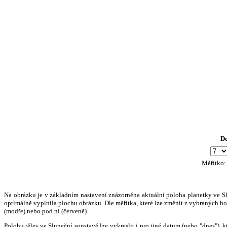
D
Měřítko
Na obrázku je v základním nastavení znázorněna aktuální poloha planetky ve Slun
optimálně vyplnila plochu obrázku. Dle měřítka, které lze změnit z vybraných hod
(modře) nebo pod ní (červeně).
Polohu těles ve Sluneční soustavě lze vykreslit i pro jiné datum (nebo "dnes")