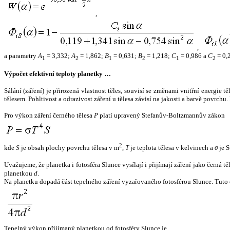
,
,
a parametry
A
= 3,332;
A
= 1,862;
B
= 0,631;
B
= 1,218;
C
= 0,986 a
C
= 0,
1
2
1
2
1
2
Výpočet efektivní teploty planetky …
Sálání (záření) je přirozená vlastnost těles, souvisí se změnami vnitřní energie 
tělesem. Pohltivost a odrazivost záření u tělesa závisí na jakosti a barvě povrch
Pro výkon záření černého tělesa
P
platí upravený Stefanův-Boltzmannův zákon
2
kde
S
je obsah plochy povrchu tělesa v m
,
T
je teplota tělesa v kelvinech a
σ
je S
Uvažujeme, že planetka i fotosféra Slunce vysílají i přijímají záření jako černá 
planetkou
d
.
Na planetku dopadá část tepelného záření vyzařovaného fotosférou Slunce. Tuto 
Tepelný výkon přijímaný planetkou od fotosféry Slunce je