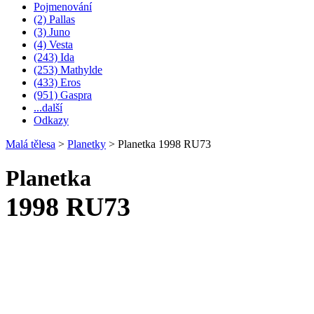
Pojmenování
(2) Pallas
(3) Juno
(4) Vesta
(243) Ida
(253) Mathylde
(433) Eros
(951) Gaspra
...další
Odkazy
Malá tělesa
>
Planetky
>
Planetka 1998 RU73
Planetka
1998 RU73