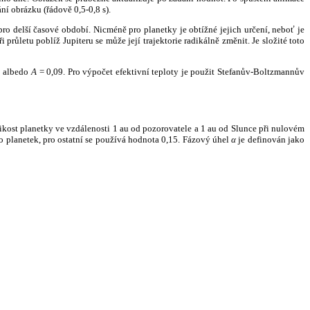
ní obrázku (řádově 0,5-0,8 s).
ro delší časové období. Nicméně pro planetky je obtížné jejich určení, neboť je
růletu poblíž Jupiteru se může její trajektorie radikálně změnit. Je složité toto
o albedo
A
= 0,09. Pro výpočet efektivní teploty je použit Stefanův-Boltzmannův
kost planetky ve vzdálenosti 1 au od pozorovatele a 1 au od Slunce při nulovém
planetek, pro ostatní se používá hodnota 0,15. Fázový úhel
α
je definován jako