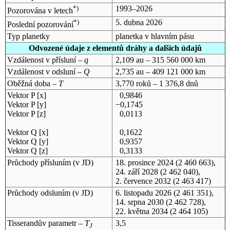
*)
1993–2026
Pozorována v letech
*)
5. dubna 2026
Poslední pozorování
Typ planetky
planetka v hlavním pásu
Odvozené údaje z elementů dráhy a dalších údajů
Vzdálenost v přísluní –
q
2,109 au – 315 560 000 km
Vzdálenost v odsluní –
Q
2,735 au – 409 121 000 km
Oběžná doba –
T
3,770 roků – 1 376,8 dnů
Vektor P [x]
0,9846
Vektor P [y]
−0,1745
Vektor P [z]
0,0113
Vektor Q [x]
0,1622
Vektor Q [y]
0,9357
Vektor Q [z]
0,3133
Průchody přísluním (v
JD
)
18. prosince 2024
(2 460 663),
24. září 2028
(2 462 040),
2. července 2032
(2 463 417)
Průchody odsluním (v
JD
)
6. listopadu 2026
(2 461 351),
14. srpna 2030
(2 462 728),
22. května 2034
(2 464 105)
Tisserandův parametr –
T
3,5
J