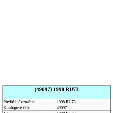
(49097) 1998 RU73
Předběžné označení
1998 RU73
Katalogové číslo
49097