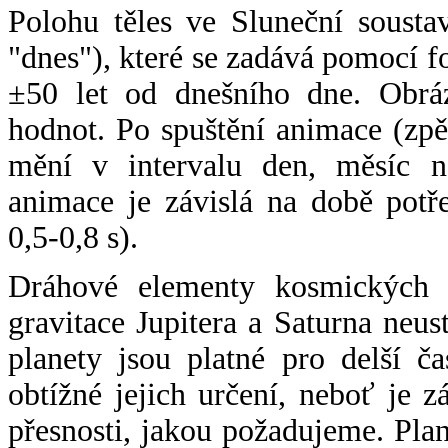
Polohu těles ve Sluneční sousta
"dnes"), které se zadává pomocí 
±50 let od dnešního dne. Obráz
hodnot. Po spuštění animace (zpě
mění v intervalu den, měsíc ne
animace je závislá na době potř
0,5-0,8 s).
Dráhové elementy kosmických t
gravitace Jupitera a Saturna neu
planety jsou platné pro delší č
obtížné jejich určení, neboť je 
přesnosti, jakou požadujeme. Pla