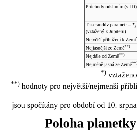
Průchody odsluním (v
JD
)
Tisserandův parametr –
T
J
(vztažený k Jupiteru)
Největší přiblížení k Zemi
**)
Nejjasnější ze Země
**)
Nejdále od Země
**
Nejméně jasná ze Země
*)
vztaženo
**)
hodnoty pro největší/nejmenší přibl
jsou spočítány pro období od 10. srpna
Poloha planetky