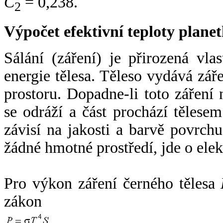
C
= 0,238.
2
Výpočet efektivní teploty plan
Sálání (záření) je přirozená vla
energie tělesa. Těleso vydává zá
prostoru. Dopadne-li toto záření n
se odráží a část prochází tělesem
závisí na jakosti a barvě povrch
žádné hmotné prostředí, jde o ele
Pro výkon záření černého tělesa
zákon