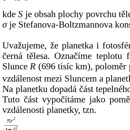
kde
S
je obsah plochy povrchu těl
σ
je Stefanova-Boltzmannova kons
Uvažujeme, že planetka i fotosfér
černá tělesa. Označíme teplotu 
Slunce
R
(696 tisíc km), poloměr
vzdálenost mezi Sluncem a plane
Na planetku dopadá část tepelnéh
Tuto část vypočítáme jako pomě
vzdálenosti planetky, tzn.