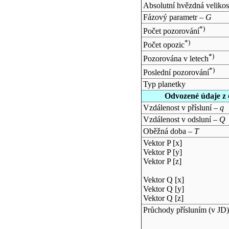
Absolutní hvězdná velikos
Fázový parametr –
G
*)
Počet pozorování
*)
Počet opozic
*)
Pozorována v letech
*)
Poslední pozorování
Typ planetky
Odvozené údaje z 
Vzdálenost v přísluní –
q
Vzdálenost v odsluní –
Q
Oběžná doba –
T
Vektor P [x]
Vektor P [y]
Vektor P [z]
Vektor Q [x]
Vektor Q [y]
Vektor Q [z]
Průchody přísluním (v
JD
)