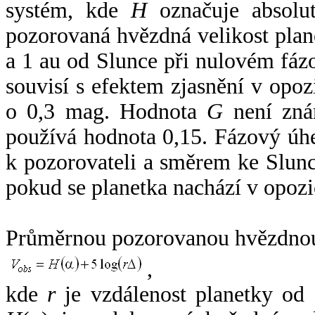
systém, kde
H
označuje absolut
pozorovaná hvězdná velikost plan
a 1 au od Slunce při nulovém fá
souvisí s efektem zjasnění v opoz
o 0,3 mag. Hodnota
G
není zná
používá hodnota 0,15. Fázový úh
k pozorovateli a směrem ke Slunc
pokud se planetka nachází v opozi
Průměrnou pozorovanou hvězdnou 
,
kde
r
je vzdálenost planetky od