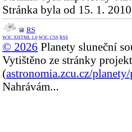
Stránka byla od 15. 1. 201
RS
W3C
XHTML 1.0
W3C
CSS
RSS
© 2026
Planety sluneční so
Vytištěno ze stránky projek
(
astronomia.zcu.cz/planety
Nahrávám...