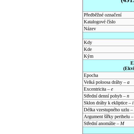
Předběžné označení
Katalogové číslo
Název
Kdy
Kde
Kým
E
(Ekv
Epocha
Velká poloosa dráhy –
a
Excentricita –
e
Střední denní pohyb –
n
Sklon dráhy k ekliptice –
i
Délka vzestupného uzlu –
Argument šířky perihelu 
Střední anomálie –
M