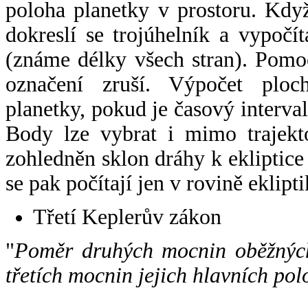
poloha planetky v prostoru. Kdy
dokreslí se trojúhelník a vypoč
(známe délky všech stran). Pomo
označení zruší. Výpočet ploch
planetky, pokud je časový interval
Body lze vybrat i mimo trajekto
zohledněn sklon dráhy k ekliptice
se pak počítají jen v rovině eklipti
Třetí Keplerův zákon
"
Poměr druhých mocnin oběžných
třetích mocnin jejich hlavních pol