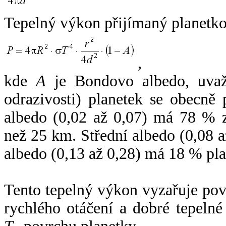
Tepelný výkon přijímaný planetko
,
kde
A
je Bondovo albedo, uvaž
odrazivosti) planetek se obecně
albedo (0,02 až 0,07) má 78 % z
než 25 km. Střední albedo (0,08 
albedo (0,13 až 0,28) má 18 % pla
Tento tepelný výkon vyzařuje po
rychlého otáčení a dobré tepelné