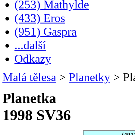
(253) Mathylde
(433) Eros
(951) Gaspra
...další
Odkazy
Malá tělesa
>
Planetky
>
Pl
Planetka
1998 SV36
(491