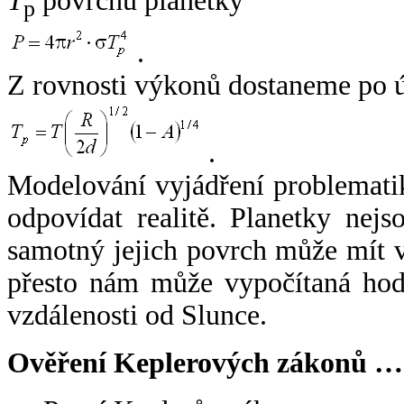
T
povrchu planetky
p
.
Z rovnosti výkonů dostaneme po 
.
Modelování vyjádření problemati
odpovídat realitě. Planetky nejso
samotný jejich povrch může mít v
přesto nám může vypočítaná hodn
vzdálenosti od Slunce.
Ověření Keplerových zákonů …