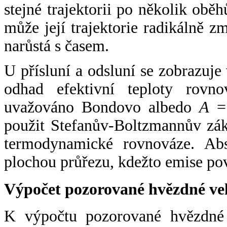
stejné trajektorii po několik oběh
může její trajektorie radikálně zm
narůstá s časem.
U přísluní a odsluní se zobrazuje
odhad efektivní teploty rovno
uvažováno Bondovo albedo
A
= 
použit Stefanův-Boltzmannův zák
termodynamické rovnováze. Abs
plochou průřezu, kdežto emise po
Výpočet pozorované hvězdné ve
K výpočtu pozorované hvězdné v