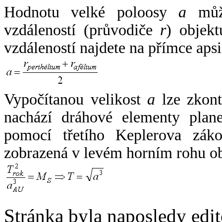
Hodnotu velké poloosy
a
může
vzdáleností (průvodiče
r
) objekt
vzdáleností najdete na přímce apsi
Vypočítanou velikost
a
lze zkont
nachází dráhové elementy plane
pomocí třetího Keplerova zák
zobrazená v levém horním rohu o
Stránka byla naposledy edi