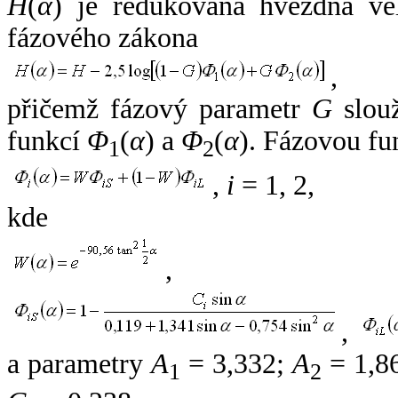
H
(
α
) je redukovaná hvězdná vel
fázového zákona
,
přičemž fázový parametr
G
slouž
funkcí
Φ
(
α
) a
Φ
(
α
). Fázovou fu
1
2
,
i
= 1, 2,
kde
,
,
a parametry
A
= 3,332;
A
= 1,8
1
2