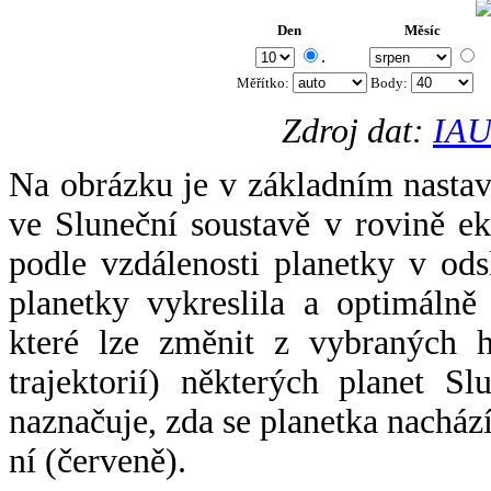
Den
Měsíc
.
Měřítko:
Body
:
Zdroj dat:
IAU
Na obrázku je v základním nastav
ve Sluneční soustavě v rovině ek
podle vzdálenosti planetky v odsl
planetky vykreslila a optimálně
které lze změnit z vybraných h
trajektorií) některých planet Sl
naznačuje, zda se planetka nacház
ní (červeně).