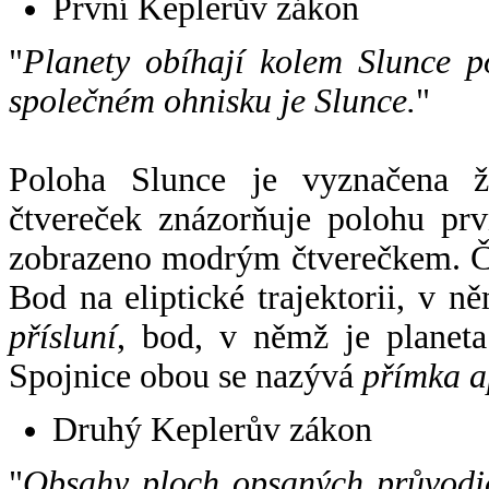
První Keplerův zákon
"
Planety obíhají kolem Slunce p
společném ohnisku je Slunce.
"
Poloha Slunce je vyznačena 
čtvereček znázorňuje polohu pr
zobrazeno modrým čtverečkem. Če
Bod na eliptické trajektorii, v n
přísluní
, bod, v němž je planet
Spojnice obou se nazývá
přímka a
Druhý Keplerův zákon
"
Obsahy ploch opsaných průvodič