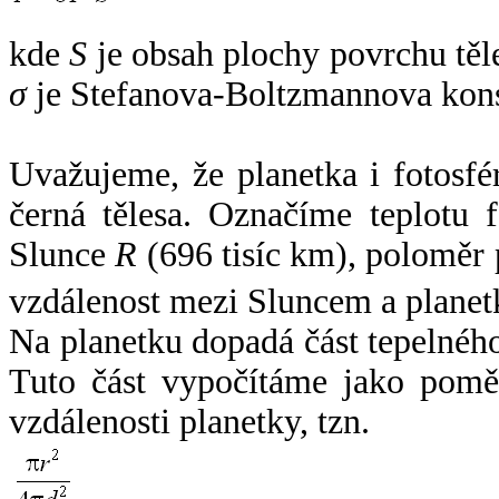
kde
S
je obsah plochy povrchu těl
σ
je Stefanova-Boltzmannova kons
Uvažujeme, že planetka i fotosfér
černá tělesa. Označíme teplotu 
Slunce
R
(696 tisíc km), poloměr
vzdálenost mezi Sluncem a plane
Na planetku dopadá část tepelnéh
Tuto část vypočítáme jako pomě
vzdálenosti planetky, tzn.