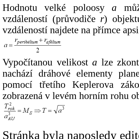
Hodnotu velké poloosy
a
může
vzdáleností (průvodiče
r
) objekt
vzdáleností najdete na přímce apsi
Vypočítanou velikost
a
lze zkont
nachází dráhové elementy plane
pomocí třetího Keplerova zák
zobrazená v levém horním rohu o
Stránka byla naposledy edi