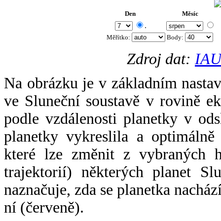
Den
Měsíc
.
Měřítko:
Body
:
Zdroj dat:
IAU
Na obrázku je v základním nastav
ve Sluneční soustavě v rovině ek
podle vzdálenosti planetky v odsl
planetky vykreslila a optimálně
které lze změnit z vybraných h
trajektorií) některých planet Sl
naznačuje, zda se planetka nacház
ní (červeně).