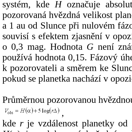
systém, kde
H
označuje absolut
pozorovaná hvězdná velikost plan
a 1 au od Slunce při nulovém fá
souvisí s efektem zjasnění v opoz
o 0,3 mag. Hodnota
G
není zná
používá hodnota 0,15. Fázový úh
k pozorovateli a směrem ke Slunc
pokud se planetka nachází v opozi
Průměrnou pozorovanou hvězdnou 
,
kde
r
je vzdálenost planetky od