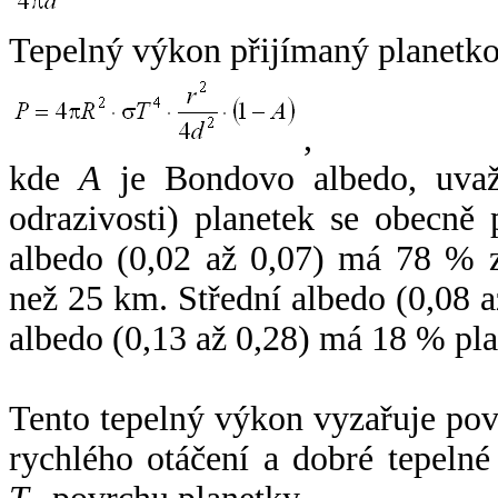
Tepelný výkon přijímaný planetko
,
kde
A
je Bondovo albedo, uvaž
odrazivosti) planetek se obecně
albedo (0,02 až 0,07) má 78 % z
než 25 km. Střední albedo (0,08 
albedo (0,13 až 0,28) má 18 % pla
Tento tepelný výkon vyzařuje po
rychlého otáčení a dobré tepelné