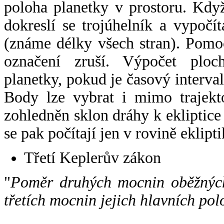
poloha planetky v prostoru. Kdy
dokreslí se trojúhelník a vypoč
(známe délky všech stran). Pomo
označení zruší. Výpočet ploch
planetky, pokud je časový interval
Body lze vybrat i mimo trajekto
zohledněn sklon dráhy k ekliptice
se pak počítají jen v rovině eklipti
Třetí Keplerův zákon
"
Poměr druhých mocnin oběžných
třetích mocnin jejich hlavních pol