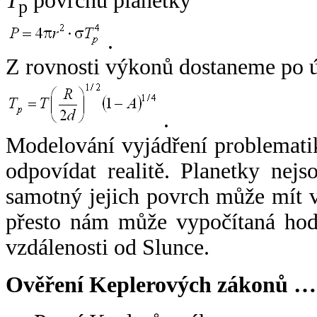
T
povrchu planetky
p
.
Z rovnosti výkonů dostaneme po 
.
Modelování vyjádření problemati
odpovídat realitě. Planetky nejso
samotný jejich povrch může mít v
přesto nám může vypočítaná hodn
vzdálenosti od Slunce.
Ověření Keplerových zákonů …