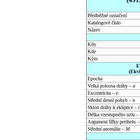
Předběžné označení
Katalogové číslo
Název
Kdy
Kde
Kým
E
(Ekv
Epocha
Velká poloosa dráhy –
a
Excentricita –
e
Střední denní pohyb –
n
Sklon dráhy k ekliptice –
i
Délka vzestupného uzlu –
Argument šířky perihelu 
Střední anomálie –
M