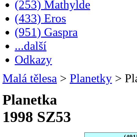
(253) Mathylde
(433) Eros
(951) Gaspra
...další
Odkazy
Malá tělesa
>
Planetky
>
Pl
Planetka
1998 SZ53
(491