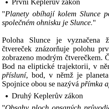
První Keplerův zákon
"
Planety obíhají kolem Slunce p
společném ohnisku je Slunce.
"
Poloha Slunce je vyznačena 
čtvereček znázorňuje polohu pr
zobrazeno modrým čtverečkem. Če
Bod na eliptické trajektorii, v n
přísluní
, bod, v němž je planet
Spojnice obou se nazývá
přímka a
Druhý Keplerův zákon
"
Obsahy ploch opsaných průvodič