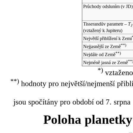
Průchody odsluním (v
JD
)
Tisserandův parametr –
T
J
(vztažený k Jupiteru)
Největší přiblížení k Zemi
**)
Nejjasnější ze Země
**)
Nejdále od Země
**
Nejméně jasná ze Země
*)
vztaženo
**)
hodnoty pro největší/nejmenší přibl
jsou spočítány pro období od 7. srpna
Poloha planetky