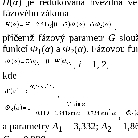
H
(
α
) je redukovaná hvězdná vel
fázového zákona
,
přičemž fázový parametr
G
slouž
funkcí
Φ
(
α
) a
Φ
(
α
). Fázovou fu
1
2
,
i
= 1, 2,
kde
,
,
a parametry
A
= 3,332;
A
= 1,8
1
2