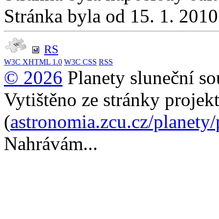
Stránka byla od 15. 1. 201
RS
W3C
XHTML 1.0
W3C
CSS
RSS
© 2026
Planety sluneční so
Vytištěno ze stránky projek
(
astronomia.zcu.cz/planety
Nahrávám...