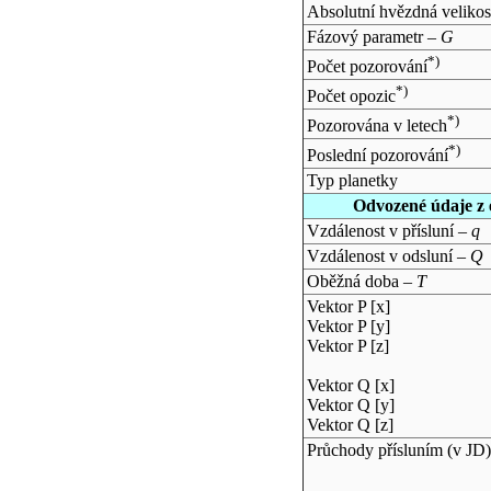
Absolutní hvězdná velikos
Fázový parametr –
G
*)
Počet pozorování
*)
Počet opozic
*)
Pozorována v letech
*)
Poslední pozorování
Typ planetky
Odvozené údaje z 
Vzdálenost v přísluní –
q
Vzdálenost v odsluní –
Q
Oběžná doba –
T
Vektor P [x]
Vektor P [y]
Vektor P [z]
Vektor Q [x]
Vektor Q [y]
Vektor Q [z]
Průchody přísluním (v
JD
)