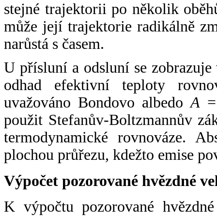
stejné trajektorii po několik oběh
může její trajektorie radikálně zm
narůstá s časem.
U přísluní a odsluní se zobrazuje
odhad efektivní teploty rovno
uvažováno Bondovo albedo
A
= 
použit Stefanův-Boltzmannův zák
termodynamické rovnováze. Abs
plochou průřezu, kdežto emise po
Výpočet pozorované hvězdné ve
K výpočtu pozorované hvězdné v