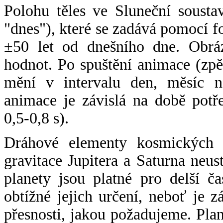
Polohu těles ve Sluneční sousta
"dnes"), které se zadává pomocí 
±50 let od dnešního dne. Obráz
hodnot. Po spuštění animace (zpě
mění v intervalu den, měsíc ne
animace je závislá na době potř
0,5-0,8 s).
Dráhové elementy kosmických t
gravitace Jupitera a Saturna neu
planety jsou platné pro delší č
obtížné jejich určení, neboť je 
přesnosti, jakou požadujeme. Pla