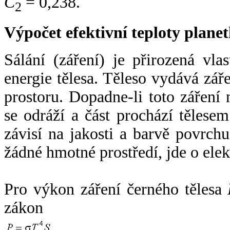
C
= 0,238.
2
Výpočet efektivní teploty plan
Sálání (záření) je přirozená vla
energie tělesa. Těleso vydává zá
prostoru. Dopadne-li toto záření n
se odráží a část prochází tělesem
závisí na jakosti a barvě povrch
žádné hmotné prostředí, jde o ele
Pro výkon záření černého tělesa
zákon