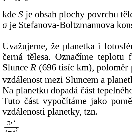
kde
S
je obsah plochy povrchu těl
σ
je Stefanova-Boltzmannova kons
Uvažujeme, že planetka i fotosfér
černá tělesa. Označíme teplotu 
Slunce
R
(696 tisíc km), poloměr
vzdálenost mezi Sluncem a plane
Na planetku dopadá část tepelnéh
Tuto část vypočítáme jako pomě
vzdálenosti planetky, tzn.