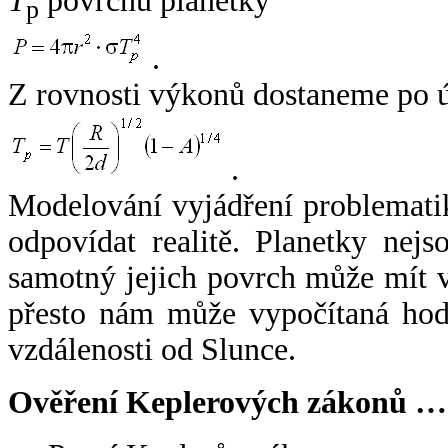
T
povrchu planetky
p
.
Z rovnosti výkonů dostaneme po 
.
Modelování vyjádření problemati
odpovídat realitě. Planetky nejso
samotný jejich povrch může mít v
přesto nám může vypočítaná hodn
vzdálenosti od Slunce.
Ověření Keplerových zákonů …