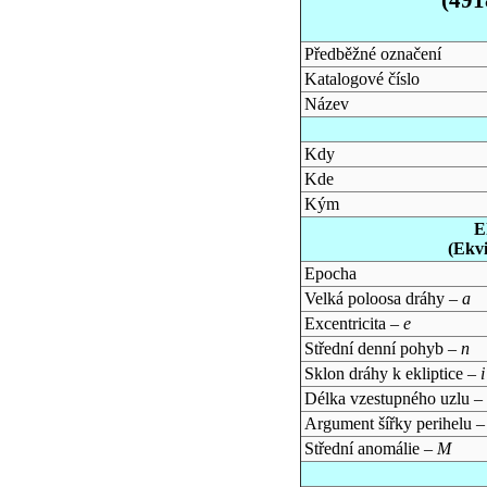
Předběžné označení
Katalogové číslo
Název
Kdy
Kde
Kým
E
(Ekv
Epocha
Velká poloosa dráhy –
a
Excentricita –
e
Střední denní pohyb –
n
Sklon dráhy k ekliptice –
i
Délka vzestupného uzlu –
Argument šířky perihelu 
Střední anomálie –
M