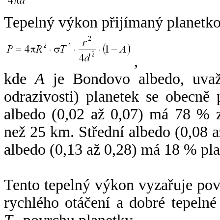
Tepelný výkon přijímaný planetko
,
kde
A
je Bondovo albedo, uvaž
odrazivosti) planetek se obecně
albedo (0,02 až 0,07) má 78 % z
než 25 km. Střední albedo (0,08 
albedo (0,13 až 0,28) má 18 % pla
Tento tepelný výkon vyzařuje po
rychlého otáčení a dobré tepelné