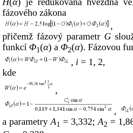
H
(
α
) je redukovaná hvězdná vel
fázového zákona
,
přičemž fázový parametr
G
slouž
funkcí
Φ
(
α
) a
Φ
(
α
). Fázovou fu
1
2
,
i
= 1, 2,
kde
,
,
a parametry
A
= 3,332;
A
= 1,8
1
2