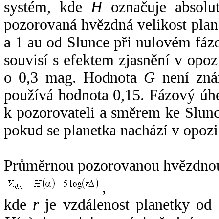
systém, kde
H
označuje absolut
pozorovaná hvězdná velikost plan
a 1 au od Slunce při nulovém fá
souvisí s efektem zjasnění v opoz
o 0,3 mag. Hodnota
G
není zná
používá hodnota 0,15. Fázový úh
k pozorovateli a směrem ke Slunc
pokud se planetka nachází v opozi
Průměrnou pozorovanou hvězdnou 
,
kde
r
je vzdálenost planetky od