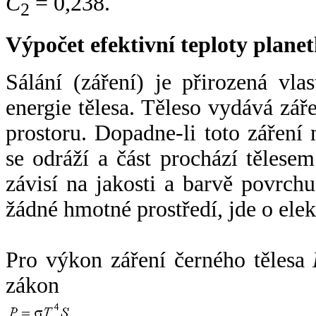
C
= 0,238.
2
Výpočet efektivní teploty plan
Sálání (záření) je přirozená vla
energie tělesa. Těleso vydává zá
prostoru. Dopadne-li toto záření n
se odráží a část prochází tělesem
závisí na jakosti a barvě povrch
žádné hmotné prostředí, jde o ele
Pro výkon záření černého tělesa
zákon