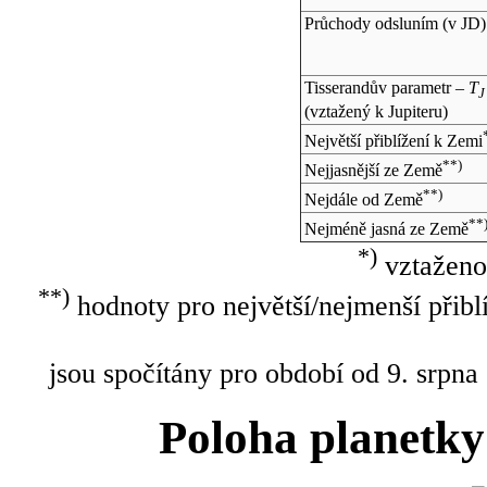
Průchody odsluním (v
JD
)
Tisserandův parametr –
T
J
(vztažený k Jupiteru)
Největší přiblížení k Zemi
**)
Nejjasnější ze Země
**)
Nejdále od Země
**
Nejméně jasná ze Země
*)
vztaženo
**)
hodnoty pro největší/nejmenší přibl
jsou spočítány pro období od 9. srpna
Poloha planetky