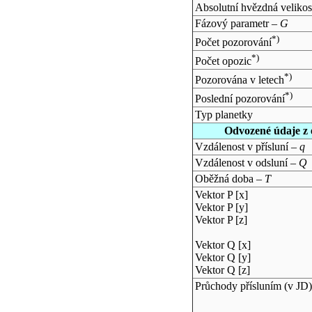
Absolutní hvězdná velikos
Fázový parametr –
G
*)
Počet pozorování
*)
Počet opozic
*)
Pozorována v letech
*)
Poslední pozorování
Typ planetky
Odvozené údaje z 
Vzdálenost v přísluní –
q
Vzdálenost v odsluní –
Q
Oběžná doba –
T
Vektor P [x]
Vektor P [y]
Vektor P [z]
Vektor Q [x]
Vektor Q [y]
Vektor Q [z]
Průchody přísluním (v
JD
)