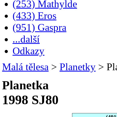
(253) Mathylde
(433) Eros
(951) Gaspra
...další
Odkazy
Malá tělesa
>
Planetky
>
Pl
Planetka
1998 SJ80
(491