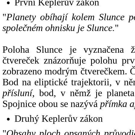
První Keplerův zákon
"
Planety obíhají kolem Slunce p
společném ohnisku je Slunce.
"
Poloha Slunce je vyznačena 
čtvereček znázorňuje polohu pr
zobrazeno modrým čtverečkem. Če
Bod na eliptické trajektorii, v n
přísluní
, bod, v němž je planet
Spojnice obou se nazývá
přímka a
Druhý Keplerův zákon
"
Obsahy ploch opsaných průvodič