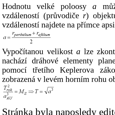
Hodnotu velké poloosy
a
může
vzdáleností (průvodiče
r
) objekt
vzdáleností najdete na přímce apsi
Vypočítanou velikost
a
lze zkont
nachází dráhové elementy plane
pomocí třetího Keplerova zák
zobrazená v levém horním rohu o
Stránka byla naposledy edi