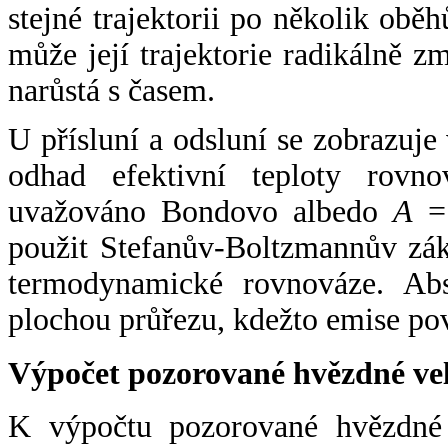
stejné trajektorii po několik oběh
může její trajektorie radikálně zm
narůstá s časem.
U přísluní a odsluní se zobrazuje
odhad efektivní teploty rovno
uvažováno Bondovo albedo
A
= 
použit Stefanův-Boltzmannův zák
termodynamické rovnováze. Abs
plochou průřezu, kdežto emise po
Výpočet pozorované hvězdné ve
K výpočtu pozorované hvězdné v