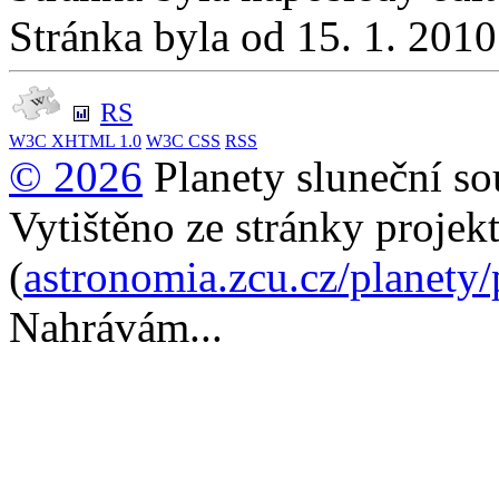
Stránka byla od 15. 1. 201
RS
W3C
XHTML 1.0
W3C
CSS
RSS
© 2026
Planety sluneční so
Vytištěno ze stránky projek
(
astronomia.zcu.cz/planety
Nahrávám...