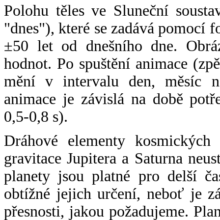
Polohu těles ve Sluneční sousta
"dnes"), které se zadává pomocí 
±50 let od dnešního dne. Obráz
hodnot. Po spuštění animace (zpě
mění v intervalu den, měsíc ne
animace je závislá na době potř
0,5-0,8 s).
Dráhové elementy kosmických t
gravitace Jupitera a Saturna neu
planety jsou platné pro delší č
obtížné jejich určení, neboť je 
přesnosti, jakou požadujeme. Pla