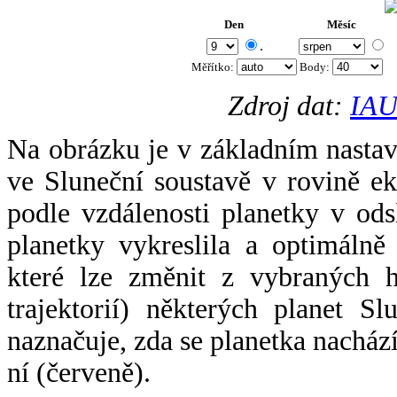
Den
Měsíc
.
Měřítko:
Body
:
Zdroj dat:
IAU
Na obrázku je v základním nastav
ve Sluneční soustavě v rovině ek
podle vzdálenosti planetky v odsl
planetky vykreslila a optimálně
které lze změnit z vybraných h
trajektorií) některých planet Sl
naznačuje, zda se planetka nacház
ní (červeně).