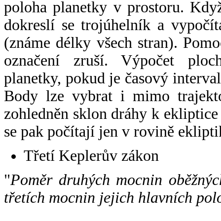
poloha planetky v prostoru. Kdy
dokreslí se trojúhelník a vypoč
(známe délky všech stran). Pomo
označení zruší. Výpočet ploch
planetky, pokud je časový interval
Body lze vybrat i mimo trajekto
zohledněn sklon dráhy k ekliptice
se pak počítají jen v rovině eklipti
Třetí Keplerův zákon
"
Poměr druhých mocnin oběžných
třetích mocnin jejich hlavních pol