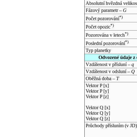
Absolutní hvězdná velikos
Fázový parametr –
G
*)
Počet pozorování
*)
Počet opozic
*)
Pozorována v letech
*)
Poslední pozorování
Typ planetky
Odvozené údaje z 
Vzdálenost v přísluní –
q
Vzdálenost v odsluní –
Q
Oběžná doba –
T
Vektor P [x]
Vektor P [y]
Vektor P [z]
Vektor Q [x]
Vektor Q [y]
Vektor Q [z]
Průchody přísluním (v
JD
)