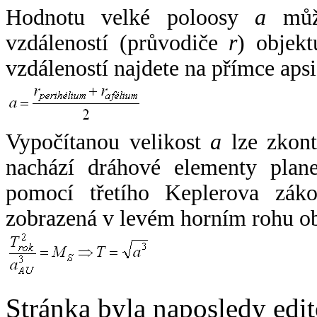
Hodnotu velké poloosy
a
může
vzdáleností (průvodiče
r
) objekt
vzdáleností najdete na přímce apsi
Vypočítanou velikost
a
lze zkont
nachází dráhové elementy plane
pomocí třetího Keplerova zák
zobrazená v levém horním rohu o
Stránka byla naposledy edi