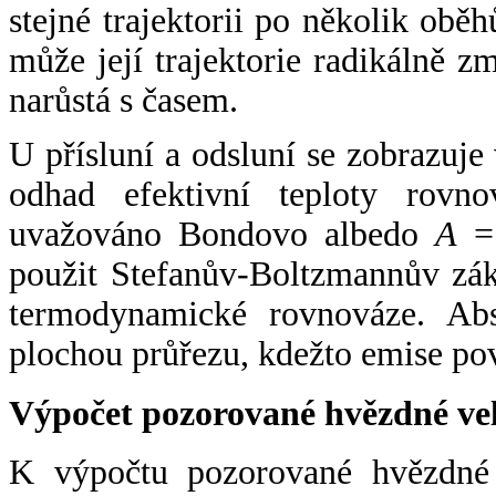
stejné trajektorii po několik oběh
může její trajektorie radikálně zm
narůstá s časem.
U přísluní a odsluní se zobrazuje
odhad efektivní teploty rovno
uvažováno Bondovo albedo
A
= 
použit Stefanův-Boltzmannův zák
termodynamické rovnováze. Abs
plochou průřezu, kdežto emise po
Výpočet pozorované hvězdné ve
K výpočtu pozorované hvězdné v