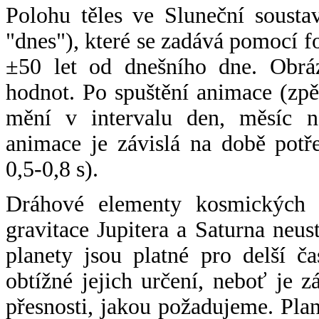
Polohu těles ve Sluneční sousta
"dnes"), které se zadává pomocí 
±50 let od dnešního dne. Obráz
hodnot. Po spuštění animace (zpě
mění v intervalu den, měsíc ne
animace je závislá na době potř
0,5-0,8 s).
Dráhové elementy kosmických t
gravitace Jupitera a Saturna neu
planety jsou platné pro delší č
obtížné jejich určení, neboť je 
přesnosti, jakou požadujeme. Pla