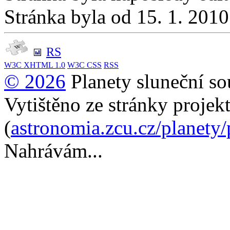
Stránka byla od 15. 1. 201
RS
W3C
XHTML 1.0
W3C
CSS
RSS
© 2026
Planety sluneční so
Vytištěno ze stránky projek
(
astronomia.zcu.cz/planety
Nahrávám...