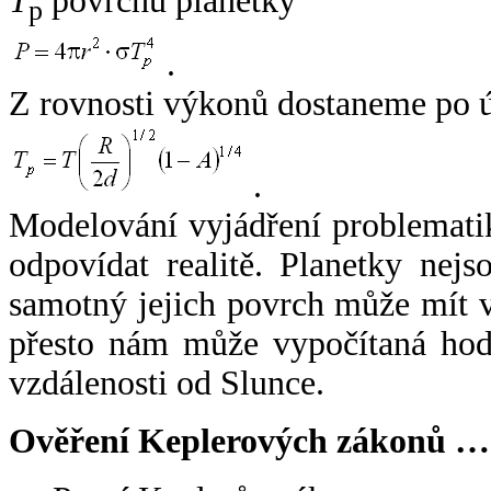
T
povrchu planetky
p
.
Z rovnosti výkonů dostaneme po 
.
Modelování vyjádření problemati
odpovídat realitě. Planetky nejso
samotný jejich povrch může mít v
přesto nám může vypočítaná hodn
vzdálenosti od Slunce.
Ověření Keplerových zákonů …