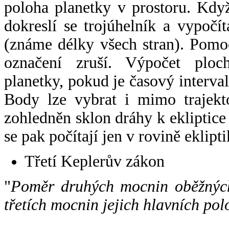
poloha planetky v prostoru. Kdy
dokreslí se trojúhelník a vypoč
(známe délky všech stran). Pomo
označení zruší. Výpočet ploch
planetky, pokud je časový interval
Body lze vybrat i mimo trajekto
zohledněn sklon dráhy k ekliptice
se pak počítají jen v rovině eklipti
Třetí Keplerův zákon
"
Poměr druhých mocnin oběžných
třetích mocnin jejich hlavních pol