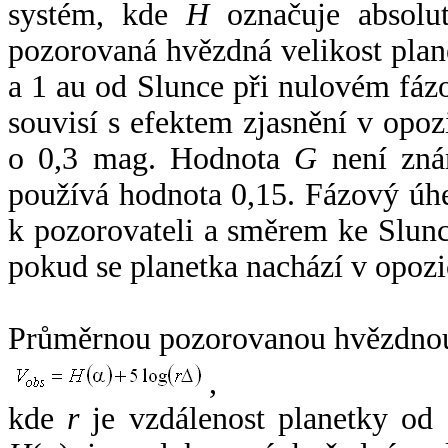
systém, kde
H
označuje absolut
pozorovaná hvězdná velikost plan
a 1 au od Slunce při nulovém fá
souvisí s efektem zjasnění v opoz
o 0,3 mag. Hodnota
G
není zná
používá hodnota 0,15. Fázový úh
k pozorovateli a směrem ke Slunc
pokud se planetka nachází v opozi
Průměrnou pozorovanou hvězdnou 
,
kde
r
je vzdálenost planetky od