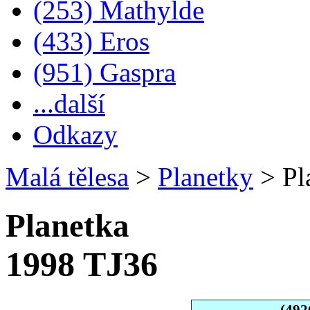
(253) Mathylde
(433) Eros
(951) Gaspra
...další
Odkazy
Malá tělesa
>
Planetky
>
Pl
Planetka
1998 TJ36
(492