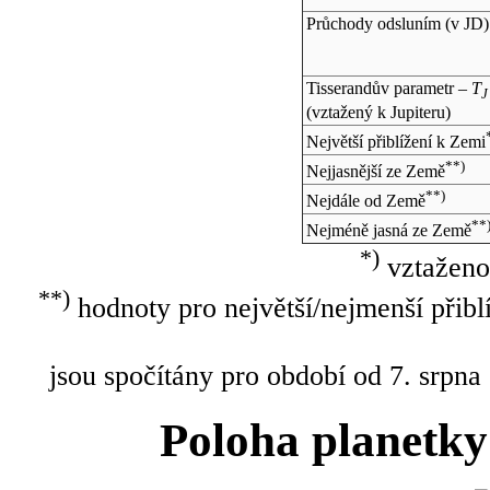
Průchody odsluním (v
JD
)
Tisserandův parametr –
T
J
(vztažený k Jupiteru)
Největší přiblížení k Zemi
**)
Nejjasnější ze Země
**)
Nejdále od Země
**
Nejméně jasná ze Země
*)
vztaženo
**)
hodnoty pro největší/nejmenší přibl
jsou spočítány pro období od 7. srpna
Poloha planetky