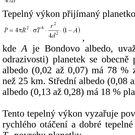
Tepelný výkon přijímaný planetko
,
kde
A
je Bondovo albedo, uvaž
odrazivosti) planetek se obecně
albedo (0,02 až 0,07) má 78 % z
než 25 km. Střední albedo (0,08 
albedo (0,13 až 0,28) má 18 % pla
Tento tepelný výkon vyzařuje po
rychlého otáčení a dobré tepelné