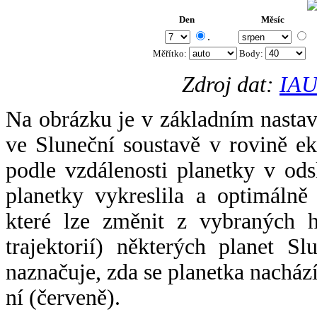
Den
Měsíc
.
Měřítko:
Body
:
Zdroj dat:
IAU
Na obrázku je v základním nastav
ve Sluneční soustavě v rovině ek
podle vzdálenosti planetky v odsl
planetky vykreslila a optimálně
které lze změnit z vybraných h
trajektorií) některých planet Sl
naznačuje, zda se planetka nacház
ní (červeně).