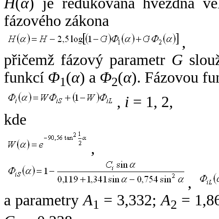
H
(
α
) je redukovaná hvězdná vel
fázového zákona
,
přičemž fázový parametr
G
slouž
funkcí
Φ
(
α
) a
Φ
(
α
). Fázovou fu
1
2
,
i
= 1, 2,
kde
,
,
a parametry
A
= 3,332;
A
= 1,8
1
2