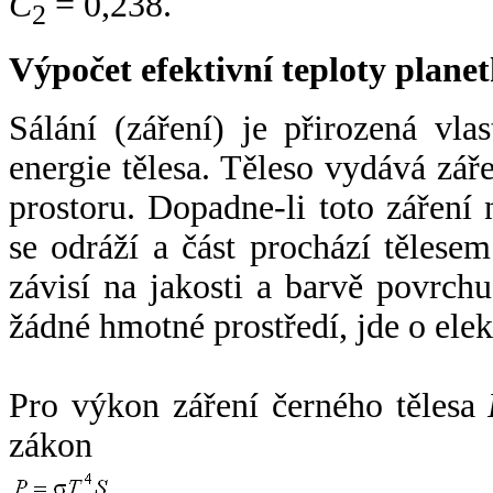
C
= 0,238.
2
Výpočet efektivní teploty plan
Sálání (záření) je přirozená vla
energie tělesa. Těleso vydává zá
prostoru. Dopadne-li toto záření n
se odráží a část prochází tělesem
závisí na jakosti a barvě povrch
žádné hmotné prostředí, jde o ele
Pro výkon záření černého tělesa
zákon