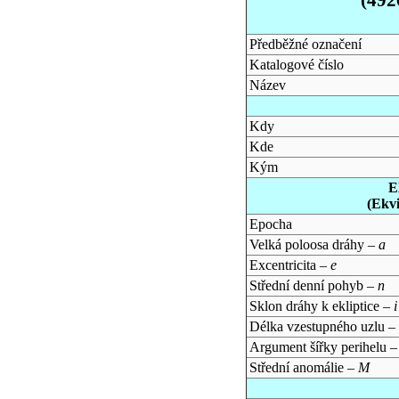
Předběžné označení
Katalogové číslo
Název
Kdy
Kde
Kým
E
(Ekv
Epocha
Velká poloosa dráhy –
a
Excentricita –
e
Střední denní pohyb –
n
Sklon dráhy k ekliptice –
i
Délka vzestupného uzlu –
Argument šířky perihelu 
Střední anomálie –
M