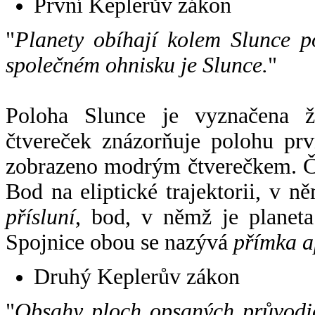
První Keplerův zákon
"
Planety obíhají kolem Slunce p
společném ohnisku je Slunce.
"
Poloha Slunce je vyznačena 
čtvereček znázorňuje polohu pr
zobrazeno modrým čtverečkem. Če
Bod na eliptické trajektorii, v n
přísluní
, bod, v němž je planet
Spojnice obou se nazývá
přímka a
Druhý Keplerův zákon
"
Obsahy ploch opsaných průvodič