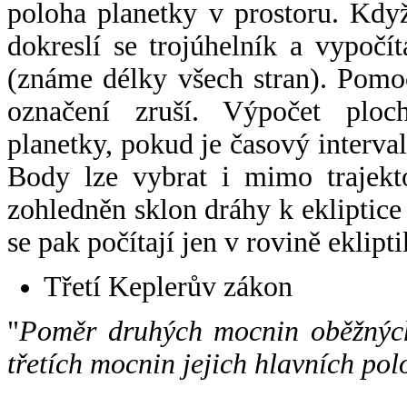
poloha planetky v prostoru. Kdy
dokreslí se trojúhelník a vypoč
(známe délky všech stran). Pomo
označení zruší. Výpočet ploch
planetky, pokud je časový interval
Body lze vybrat i mimo trajekto
zohledněn sklon dráhy k ekliptice
se pak počítají jen v rovině eklipti
Třetí Keplerův zákon
"
Poměr druhých mocnin oběžných
třetích mocnin jejich hlavních pol