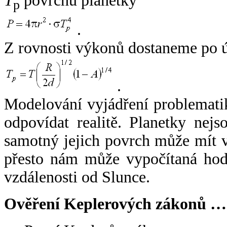
T
povrchu planetky
p
.
Z rovnosti výkonů dostaneme po 
.
Modelování vyjádření problemati
odpovídat realitě. Planetky nejso
samotný jejich povrch může mít v
přesto nám může vypočítaná hodn
vzdálenosti od Slunce.
Ověření Keplerových zákonů …