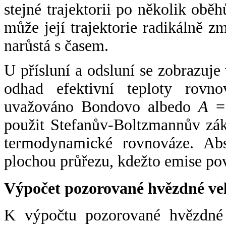
stejné trajektorii po několik oběh
může její trajektorie radikálně zm
narůstá s časem.
U přísluní a odsluní se zobrazuje
odhad efektivní teploty rovno
uvažováno Bondovo albedo
A
= 
použit Stefanův-Boltzmannův zák
termodynamické rovnováze. Abs
plochou průřezu, kdežto emise po
Výpočet pozorované hvězdné ve
K výpočtu pozorované hvězdné v