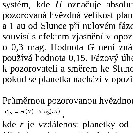
systém, kde
H
označuje absolut
pozorovaná hvězdná velikost plan
a 1 au od Slunce při nulovém fá
souvisí s efektem zjasnění v opoz
o 0,3 mag. Hodnota
G
není zná
používá hodnota 0,15. Fázový úh
k pozorovateli a směrem ke Slunc
pokud se planetka nachází v opozi
Průměrnou pozorovanou hvězdnou 
,
kde
r
je vzdálenost planetky od