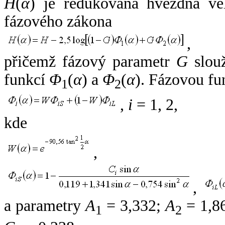
H
(
α
) je redukovaná hvězdná vel
fázového zákona
,
přičemž fázový parametr
G
slouž
funkcí
Φ
(
α
) a
Φ
(
α
). Fázovou fu
1
2
,
i
= 1, 2,
kde
,
,
a parametry
A
= 3,332;
A
= 1,8
1
2