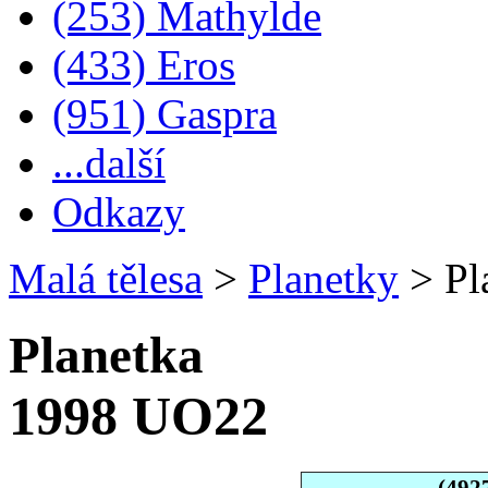
(253) Mathylde
(433) Eros
(951) Gaspra
...další
Odkazy
Malá tělesa
>
Planetky
>
Pl
Planetka
1998 UO22
(492