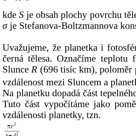
kde
S
je obsah plochy povrchu těl
σ
je Stefanova-Boltzmannova kons
Uvažujeme, že planetka i fotosfér
černá tělesa. Označíme teplotu 
Slunce
R
(696 tisíc km), poloměr
vzdálenost mezi Sluncem a plane
Na planetku dopadá část tepelnéh
Tuto část vypočítáme jako pomě
vzdálenosti planetky, tzn.