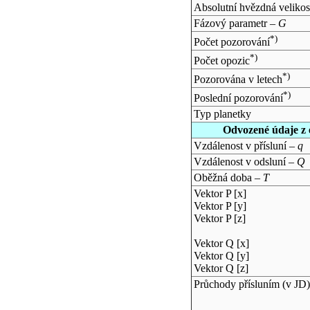
Absolutní hvězdná velikos
Fázový parametr –
G
*)
Počet pozorování
*)
Počet opozic
*)
Pozorována v letech
*)
Poslední pozorování
Typ planetky
Odvozené údaje z 
Vzdálenost v přísluní –
q
Vzdálenost v odsluní –
Q
Oběžná doba –
T
Vektor P [x]
Vektor P [y]
Vektor P [z]
Vektor Q [x]
Vektor Q [y]
Vektor Q [z]
Průchody přísluním (v
JD
)