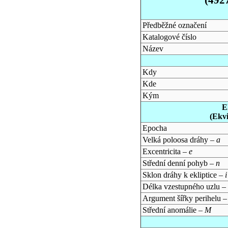
Předběžné označení
Katalogové číslo
Název
Kdy
Kde
Kým
E
(Ekv
Epocha
Velká poloosa dráhy –
a
Excentricita –
e
Střední denní pohyb –
n
Sklon dráhy k ekliptice –
i
Délka vzestupného uzlu –
Argument šířky perihelu 
Střední anomálie –
M