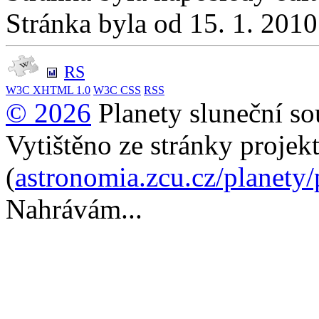
Stránka byla od 15. 1. 201
RS
W3C
XHTML 1.0
W3C
CSS
RSS
© 2026
Planety sluneční so
Vytištěno ze stránky projek
(
astronomia.zcu.cz/planety
Nahrávám...