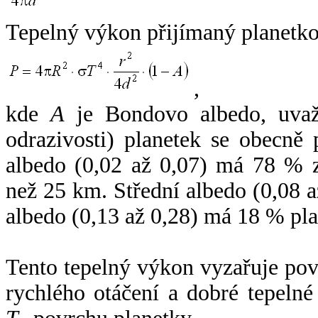
Tepelný výkon přijímaný planetko
,
kde
A
je Bondovo albedo, uvaž
odrazivosti) planetek se obecně
albedo (0,02 až 0,07) má 78 % z
než 25 km. Střední albedo (0,08 
albedo (0,13 až 0,28) má 18 % pla
Tento tepelný výkon vyzařuje po
rychlého otáčení a dobré tepelné