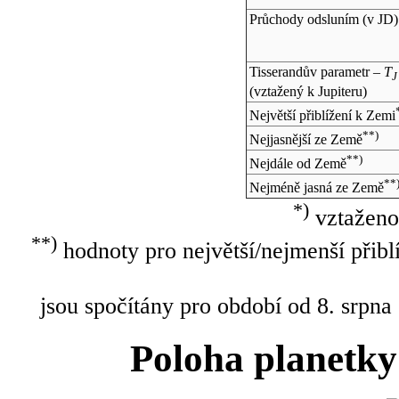
Průchody odsluním (v
JD
)
Tisserandův parametr –
T
J
(vztažený k Jupiteru)
Největší přiblížení k Zemi
**)
Nejjasnější ze Země
**)
Nejdále od Země
**
Nejméně jasná ze Země
*)
vztaženo
**)
hodnoty pro největší/nejmenší přibl
jsou spočítány pro období od 8. srpna
Poloha planetky