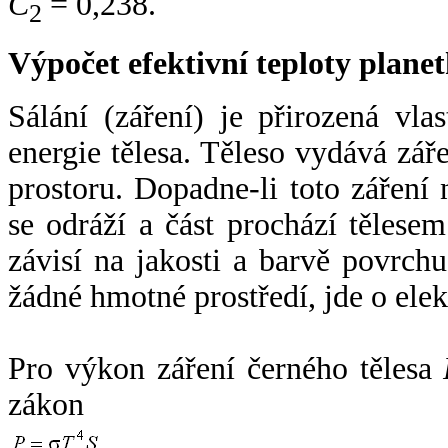
C
= 0,238.
2
Výpočet efektivní teploty plan
Sálání (záření) je přirozená vla
energie tělesa. Těleso vydává zá
prostoru. Dopadne-li toto záření n
se odráží a část prochází tělesem
závisí na jakosti a barvě povrch
žádné hmotné prostředí, jde o ele
Pro výkon záření černého tělesa
zákon