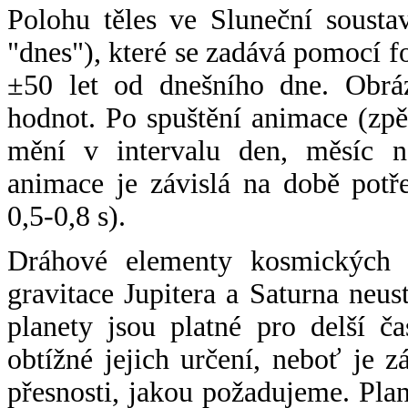
Polohu těles ve Sluneční sousta
"dnes"), které se zadává pomocí 
±50 let od dnešního dne. Obráz
hodnot. Po spuštění animace (zpě
mění v intervalu den, měsíc ne
animace je závislá na době potř
0,5-0,8 s).
Dráhové elementy kosmických t
gravitace Jupitera a Saturna neu
planety jsou platné pro delší č
obtížné jejich určení, neboť je 
přesnosti, jakou požadujeme. Pla