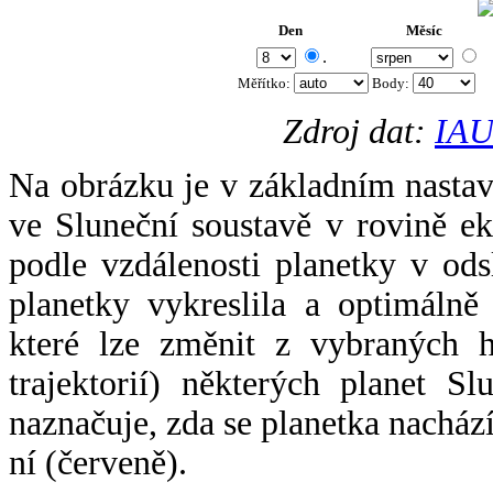
Den
Měsíc
.
Měřítko:
Body
:
Zdroj dat:
IAU
Na obrázku je v základním nastav
ve Sluneční soustavě v rovině ek
podle vzdálenosti planetky v odsl
planetky vykreslila a optimálně
které lze změnit z vybraných h
trajektorií) některých planet Sl
naznačuje, zda se planetka nacház
ní (červeně).