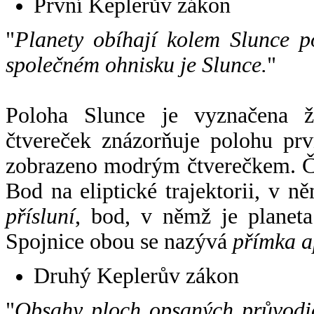
První Keplerův zákon
"
Planety obíhají kolem Slunce p
společném ohnisku je Slunce.
"
Poloha Slunce je vyznačena 
čtvereček znázorňuje polohu pr
zobrazeno modrým čtverečkem. Če
Bod na eliptické trajektorii, v n
přísluní
, bod, v němž je planet
Spojnice obou se nazývá
přímka a
Druhý Keplerův zákon
"
Obsahy ploch opsaných průvodič