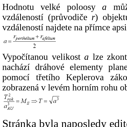
Hodnotu velké poloosy
a
může
vzdáleností (průvodiče
r
) objekt
vzdáleností najdete na přímce apsi
Vypočítanou velikost
a
lze zkont
nachází dráhové elementy plane
pomocí třetího Keplerova zák
zobrazená v levém horním rohu o
Stránka byla naposledy edi