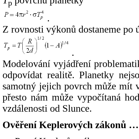
T
povrchu planetky
p
.
Z rovnosti výkonů dostaneme po 
.
Modelování vyjádření problemati
odpovídat realitě. Planetky nejso
samotný jejich povrch může mít v
přesto nám může vypočítaná hodn
vzdálenosti od Slunce.
Ověření Keplerových zákonů …