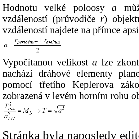
Hodnotu velké poloosy
a
může
vzdáleností (průvodiče
r
) objekt
vzdáleností najdete na přímce apsi
Vypočítanou velikost
a
lze zkont
nachází dráhové elementy plane
pomocí třetího Keplerova zák
zobrazená v levém horním rohu o
Stránka byla naposledy edi