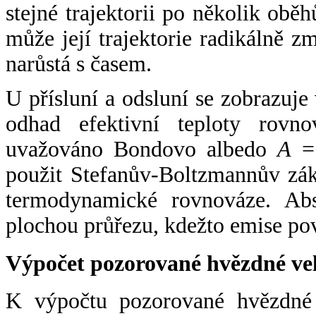
stejné trajektorii po několik oběh
může její trajektorie radikálně zm
narůstá s časem.
U přísluní a odsluní se zobrazuje
odhad efektivní teploty rovno
uvažováno Bondovo albedo
A
= 
použit Stefanův-Boltzmannův zák
termodynamické rovnováze. Abs
plochou průřezu, kdežto emise po
Výpočet pozorované hvězdné ve
K výpočtu pozorované hvězdné v