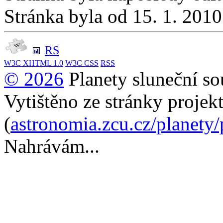
Stránka byla od 15. 1. 201
RS
W3C
XHTML 1.0
W3C
CSS
RSS
© 2026
Planety sluneční so
Vytištěno ze stránky projek
(
astronomia.zcu.cz/planety
Nahrávám...