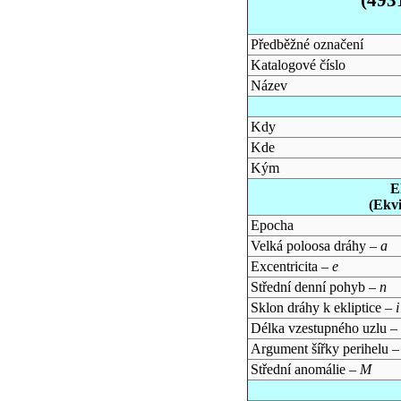
Předběžné označení
Katalogové číslo
Název
Kdy
Kde
Kým
E
(Ekv
Epocha
Velká poloosa dráhy –
a
Excentricita –
e
Střední denní pohyb –
n
Sklon dráhy k ekliptice –
i
Délka vzestupného uzlu –
Argument šířky perihelu 
Střední anomálie –
M