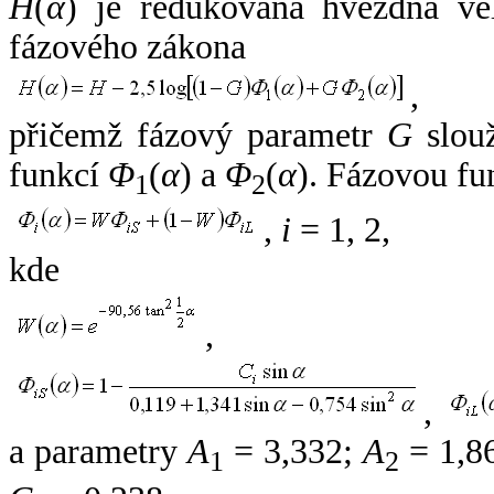
H
(
α
) je redukovaná hvězdná vel
fázového zákona
,
přičemž fázový parametr
G
slouž
funkcí
Φ
(
α
) a
Φ
(
α
). Fázovou fu
1
2
,
i
= 1, 2,
kde
,
,
a parametry
A
= 3,332;
A
= 1,8
1
2