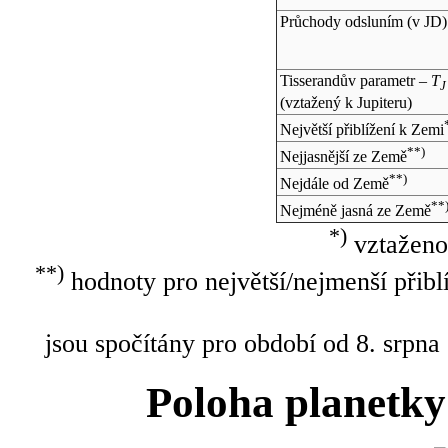
Průchody odsluním (v
JD
)
Tisserandův parametr –
T
J
(vztažený k Jupiteru)
Největší přiblížení k Zemi
**)
Nejjasnější ze Země
**)
Nejdále od Země
**
Nejméně jasná ze Země
*)
vztaženo
**)
hodnoty pro největší/nejmenší přibl
jsou spočítány pro období od 8. srpna
Poloha planetky