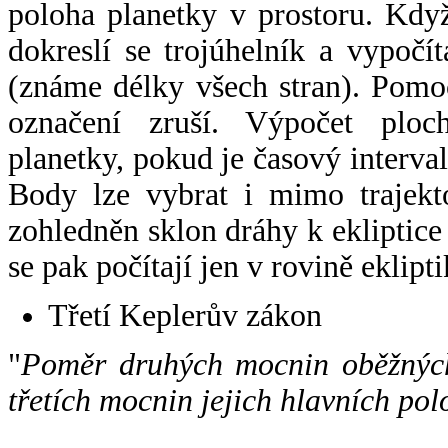
poloha planetky v prostoru. Kdy
dokreslí se trojúhelník a vypoč
(známe délky všech stran). Pomo
označení zruší. Výpočet ploch
planetky, pokud je časový interval
Body lze vybrat i mimo trajekto
zohledněn sklon dráhy k ekliptice
se pak počítají jen v rovině eklipti
Třetí Keplerův zákon
"
Poměr druhých mocnin oběžných
třetích mocnin jejich hlavních pol