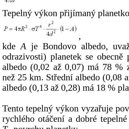
Tepelný výkon přijímaný planetko
,
kde
A
je Bondovo albedo, uvaž
odrazivosti) planetek se obecně
albedo (0,02 až 0,07) má 78 % z
než 25 km. Střední albedo (0,08 
albedo (0,13 až 0,28) má 18 % pla
Tento tepelný výkon vyzařuje po
rychlého otáčení a dobré tepelné