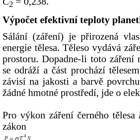
C
= 0,238.
2
Výpočet efektivní teploty plan
Sálání (záření) je přirozená vla
energie tělesa. Těleso vydává zá
prostoru. Dopadne-li toto záření n
se odráží a část prochází tělesem
závisí na jakosti a barvě povrch
žádné hmotné prostředí, jde o ele
Pro výkon záření černého tělesa
zákon