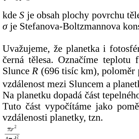
kde
S
je obsah plochy povrchu těl
σ
je Stefanova-Boltzmannova kons
Uvažujeme, že planetka i fotosfér
černá tělesa. Označíme teplotu 
Slunce
R
(696 tisíc km), poloměr
vzdálenost mezi Sluncem a plane
Na planetku dopadá část tepelnéh
Tuto část vypočítáme jako pomě
vzdálenosti planetky, tzn.