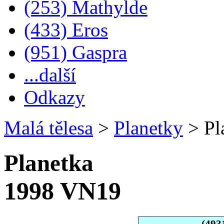
(253) Mathylde
(433) Eros
(951) Gaspra
...další
Odkazy
Malá tělesa
>
Planetky
>
Pl
Planetka
1998 VN19
(493