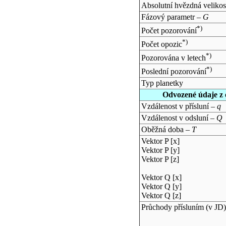
Absolutní hvězdná velikos
Fázový parametr –
G
*)
Počet pozorování
*)
Počet opozic
*)
Pozorována v letech
*)
Poslední pozorování
Typ planetky
Odvozené údaje z 
Vzdálenost v přísluní –
q
Vzdálenost v odsluní –
Q
Oběžná doba –
T
Vektor P [x]
Vektor P [y]
Vektor P [z]
Vektor Q [x]
Vektor Q [y]
Vektor Q [z]
Průchody přísluním (v
JD
)