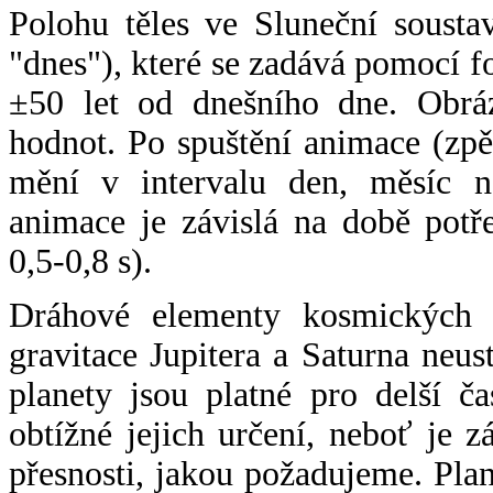
Polohu těles ve Sluneční sousta
"dnes"), které se zadává pomocí 
±50 let od dnešního dne. Obráz
hodnot. Po spuštění animace (zpě
mění v intervalu den, měsíc ne
animace je závislá na době potř
0,5-0,8 s).
Dráhové elementy kosmických t
gravitace Jupitera a Saturna neu
planety jsou platné pro delší č
obtížné jejich určení, neboť je 
přesnosti, jakou požadujeme. Pla