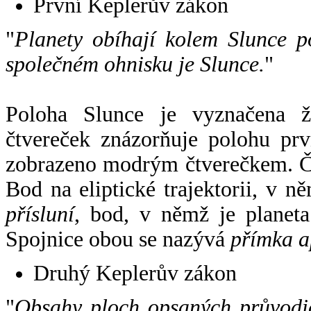
První Keplerův zákon
"
Planety obíhají kolem Slunce p
společném ohnisku je Slunce.
"
Poloha Slunce je vyznačena 
čtvereček znázorňuje polohu pr
zobrazeno modrým čtverečkem. Če
Bod na eliptické trajektorii, v n
přísluní
, bod, v němž je planet
Spojnice obou se nazývá
přímka a
Druhý Keplerův zákon
"
Obsahy ploch opsaných průvodič