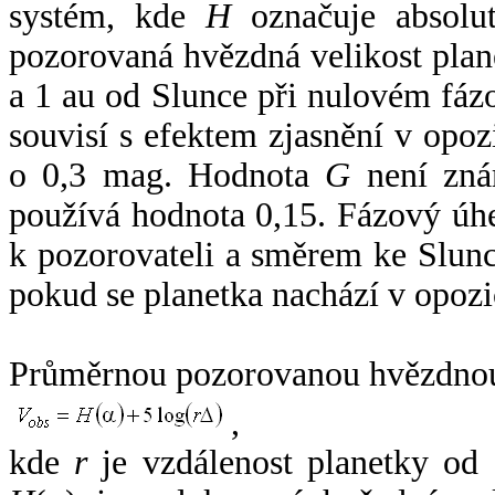
systém, kde
H
označuje absolut
pozorovaná hvězdná velikost plan
a 1 au od Slunce při nulovém fá
souvisí s efektem zjasnění v opoz
o 0,3 mag. Hodnota
G
není zná
používá hodnota 0,15. Fázový úh
k pozorovateli a směrem ke Slunc
pokud se planetka nachází v opozi
Průměrnou pozorovanou hvězdnou 
,
kde
r
je vzdálenost planetky od