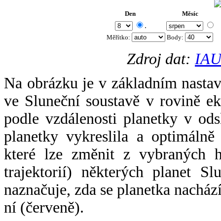
Den
Měsíc
.
Měřítko:
Body
:
Zdroj dat:
IAU
Na obrázku je v základním nastav
ve Sluneční soustavě v rovině ek
podle vzdálenosti planetky v odsl
planetky vykreslila a optimálně
které lze změnit z vybraných h
trajektorií) některých planet Sl
naznačuje, zda se planetka nacház
ní (červeně).