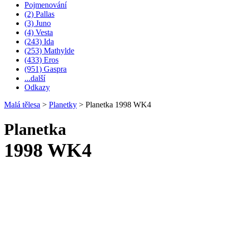
Pojmenování
(2) Pallas
(3) Juno
(4) Vesta
(243) Ida
(253) Mathylde
(433) Eros
(951) Gaspra
...další
Odkazy
Malá tělesa
>
Planetky
>
Planetka 1998 WK4
Planetka
1998 WK4