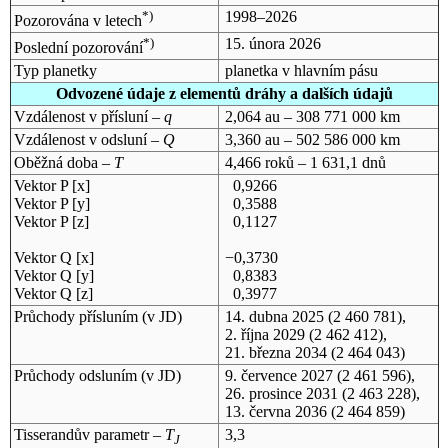
*)
1998–2026
Pozorována v letech
*)
15. února 2026
Poslední pozorování
Typ planetky
planetka v hlavním pásu
Odvozené údaje z elementů dráhy a dalších údajů
Vzdálenost v přísluní –
q
2,064 au – 308 771 000 km
Vzdálenost v odsluní –
Q
3,360 au – 502 586 000 km
Oběžná doba –
T
4,466 roků – 1 631,1 dnů
Vektor P [x]
0,9266
Vektor P [y]
0,3588
Vektor P [z]
0,1127
Vektor Q [x]
−0,3730
Vektor Q [y]
0,8383
Vektor Q [z]
0,3977
Průchody přísluním (v
JD
)
14. dubna 2025
(2 460 781),
2. října 2029
(2 462 412),
21. března 2034
(2 464 043)
Průchody odsluním (v
JD
)
9. července 2027
(2 461 596),
26. prosince 2031
(2 463 228),
13. června 2036
(2 464 859)
Tisserandův parametr –
T
3,3
J