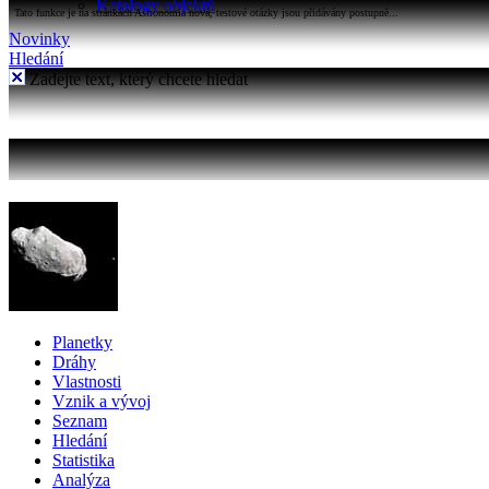
Katalogy objektů
Tato funkce je na stránkách Astronomia nová, testové otázky jsou přidávány postupně...
Novinky
Hledání
Zadejte text, který chcete hledat
Planetky
Dráhy
Vlastnosti
Vznik a vývoj
Seznam
Hledání
Statistika
Analýza