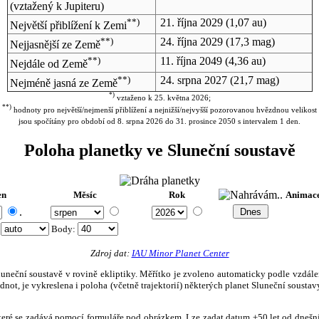
(vztažený k Jupiteru)
**)
21. října 2029
(1,07 au)
Největší přiblížení k Zemi
**)
24. října 2029
(17,3 mag)
Nejjasnější ze Země
**)
11. října 2049
(4,36 au)
Nejdále od Země
**)
24. srpna 2027
(21,7 mag)
Nejméně jasná ze Země
*)
vztaženo k 25. května 2026;
**)
hodnoty pro největší/nejmenší přiblížení a nejnižší/nejvyšší pozorovanou hvězdnou velikost
jsou spočítány pro období od 8. srpna 2026 do 31. prosince 2050 s intervalem 1 den.
Poloha planetky ve Sluneční soustavě
en
Měsíc
Rok
Animac
.
:
Body
:
Zdroj dat:
IAU Minor Planet Center
eční soustavě v rovině ekliptiky. Měřítko je zvoleno automaticky podle vzdálenost
not, je vykreslena i poloha (včetně trajektorií) některých planet Sluneční soustavy
, které se zadává pomocí formuláře pod obrázkem. Lze zadat datum ±50 let od dneš