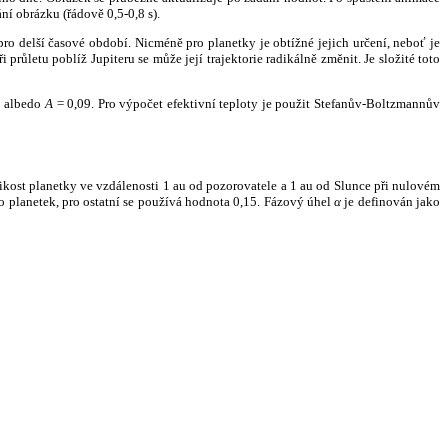
ní obrázku (řádově 0,5-0,8 s).
ro delší časové období. Nicméně pro planetky je obtížné jejich určení, neboť je
růletu poblíž Jupiteru se může její trajektorie radikálně změnit. Je složité toto
o albedo
A
= 0,09. Pro výpočet efektivní teploty je použit Stefanův-Boltzmannův
kost planetky ve vzdálenosti 1 au od pozorovatele a 1 au od Slunce při nulovém
planetek, pro ostatní se používá hodnota 0,15. Fázový úhel
α
je definován jako