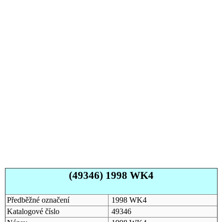
(49346) 1998 WK4
Předběžné označení
1998 WK4
Katalogové číslo
49346