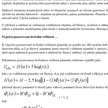
(zpětně, dopředu) se poloha těles pravidelně mění v intervalu den, měsíc nebo ro
Dráhové elementy kosmických těles ve Sluneční soustavě se vlivem gravitace Jup
závislé na mnoha faktorech - zejména na přesnosti, jakou požadujeme. Planetka se
obecně určit. Chyba narůstá s časem.
U přísluní a odsluní se zobrazuje vzdálenost objektu od Slunce, rychlost a od
zákon a planetku modelujeme jako kouli v termodynamické rovnováze. Absorpce 
Výpočet pozorované hvězdné velikosti …
K výpočtu pozorované hvězdné velikosti planetky je použit tzv. HG-systém, kd
fázovém úhlu, a
G
je fázový parametr, který souvisí s efektem zjasnění v opozic
úhel mezi směrem k pozorovateli a směrem ke Slunci, měřený od středu planetky. 
Průměrnou pozorovanou hvězdnou velikost planetky můžeme vyjádřit jako
,
kde
r
je vzdálenost planetky od Slunce,
Δ
je její vzdálenost od Země a
H
(
α
) je r
,
přičemž fázový parametr
G
slouží jako váhový parametr dvou fázových funkcí
Φ
,
i
= 1, 2,
kde