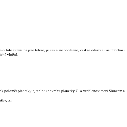
i toto záření na jiné těleso, je částečně pohlceno, část se odráží a část prochází
ické vlnění.
m), poloměr planetky
r
, teplotu povrchu planetky
T
a vzdálenost mezi Sluncem a
p
tky, tzn.