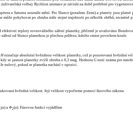
k (uživatelská volba). Rychlost animace je závislá na době potřebné pro vygenerová
itera a Saturna neustále mění. Pro Slunce (potažmo Zemi) a planety jsou platné p
 může pohybovat po zhruba stále stejné trajektorii po několik oběhů, nicméně při p
had efektivní teploty rovnovážného záření planetky, přičemž je uvažováno Bondov
záření od Slunce planetkou je plochou průřezu, kdežto emise povrchem koule.
e
H
označuje absolutní hvězdnou velikost planetky, což je pozorovaná hvězdná veli
i, kdy se jasnost planetky zvýší zhruba o 0,3 mag. Hodnota
G
není známa pro mnoho 
Je nulový, pokud se planetka nachází v opozici.
edukovaná hvězdná velikost. Její velikost vypočteme pomocí fázového zákona
(
α
) a
Φ
(
α
). Fázovou funkci vyjádříme
1
2