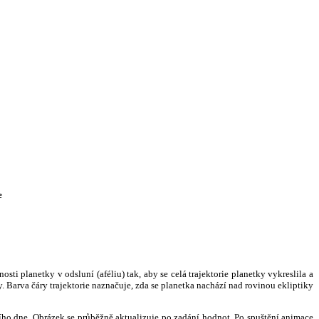
e
i planetky v odsluní (aféliu) tak, aby se celá trajektorie planetky vykreslila a
. Barva čáry trajektorie naznačuje, zda se planetka nachází nad rovinou ekliptiky
ního dne. Obrázek se průběžně aktualizuje po zadání hodnot. Po spuštění animace