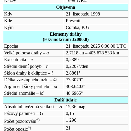
Název
1998 WK4
Objevena
Kdy
21. listopadu 1998
Kde
Prescott
Kým
Comba, P. G.
Elementy dráhy
(Ekvinokcium J2000,0)
Epocha
21. listopadu 2025 0:00:00 UTC
Velká poloosa dráhy –
a
2,7118 au – 405 678 533 km
Excentricita –
e
0,2389
Střední denní pohyb –
n
0,2207°/den
Sklon dráhy k ekliptice –
i
2,8861°
Délka vzestupného uzlu –
Ω
73,3079°
Argument šířky perihelu –
ω
308,6403°
Střední anomálie –
M
48,6965°
Další údaje
Absolutní hvězdná velikost –
H
15,36 mag
Fázový parametr –
G
0,15
*)
1 296
Počet pozorování
*)
21
Počet opozic