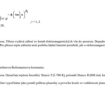
,
i
= 1, 2
238.
tělesa. Těleso vydává záření ve formě elektromagnetických vln do prostoru. Dopadne-l
u. Pro přenos tepla zářením není potřeba žádné hmotné prostředí, jde o elektromagnet
tefanova-Boltzmannova konstanta.
tělesa. Označíme teplotu fotosféry Slunce
T
(5 780 K), poloměr Slunce
R
(696 tisíc k
část vypočítáme jako poměr průřezu planetky a povrchu koule ve vzdálenosti plane