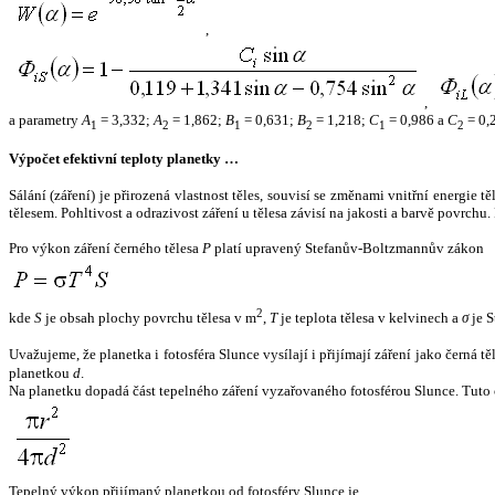
,
,
a parametry
A
= 3,332;
A
= 1,862;
B
= 0,631;
B
= 1,218;
C
= 0,986 a
C
= 0,
1
2
1
2
1
2
Výpočet efektivní teploty planetky …
Sálání (záření) je přirozená vlastnost těles, souvisí se změnami vnitřní energie 
tělesem. Pohltivost a odrazivost záření u tělesa závisí na jakosti a barvě povrch
Pro výkon záření černého tělesa
P
platí upravený Stefanův-Boltzmannův zákon
2
kde
S
je obsah plochy povrchu tělesa v m
,
T
je teplota tělesa v kelvinech a
σ
je S
Uvažujeme, že planetka i fotosféra Slunce vysílají i přijímají záření jako černá 
planetkou
d
.
Na planetku dopadá část tepelného záření vyzařovaného fotosférou Slunce. Tuto 
Tepelný výkon přijímaný planetkou od fotosféry Slunce je