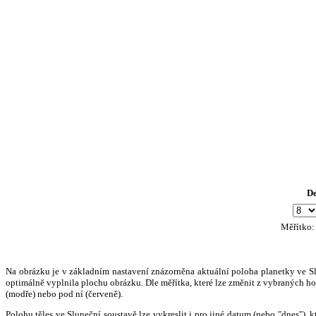
D
Měřítko
Na obrázku je v základním nastavení znázorněna aktuální poloha planetky ve Slun
optimálně vyplnila plochu obrázku. Dle měřítka, které lze změnit z vybraných hod
(modře) nebo pod ní (červeně).
Polohu těles ve Sluneční soustavě lze vykreslit i pro jiné datum (nebo "dnes")