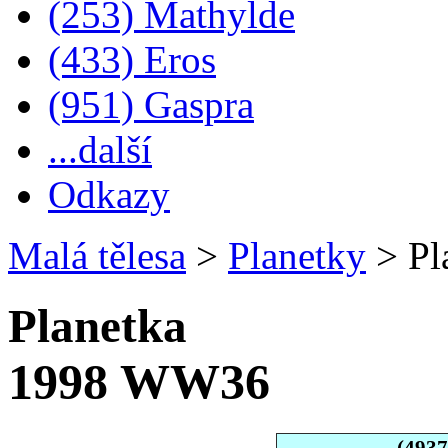
(253) Mathylde
(433) Eros
(951) Gaspra
...další
Odkazy
Malá tělesa
>
Planetky
>
Pl
Planetka
1998 WW36
(493