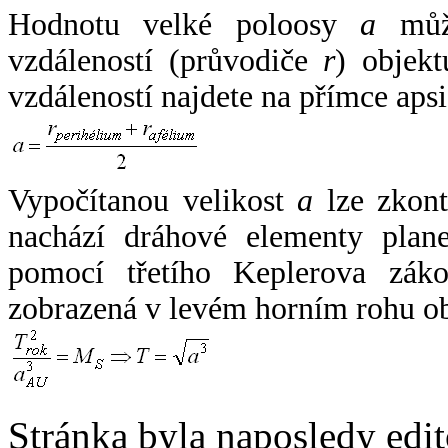
Hodnotu velké poloosy
a
může
vzdáleností (průvodiče
r
) objekt
vzdáleností najdete na přímce apsi
Vypočítanou velikost
a
lze zkont
nachází dráhové elementy plane
pomocí třetího Keplerova zák
zobrazená v levém horním rohu o
Stránka byla naposledy edi