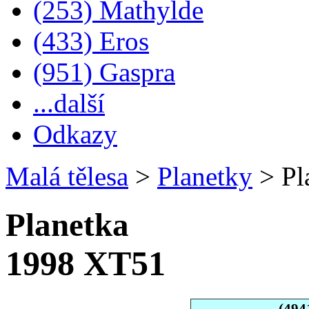
(253) Mathylde
(433) Eros
(951) Gaspra
...další
Odkazy
Malá tělesa
>
Planetky
>
Pl
Planetka
1998 XT51
(494