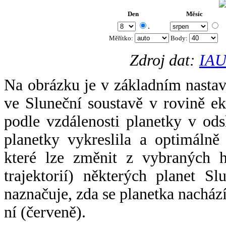
Den
Měsíc
.
Měřítko:
Body
:
Zdroj dat:
IAU
Na obrázku je v základním nastav
ve Sluneční soustavě v rovině ek
podle vzdálenosti planetky v odsl
planetky vykreslila a optimálně
které lze změnit z vybraných h
trajektorií) některých planet Sl
naznačuje, zda se planetka nacház
ní (červeně).