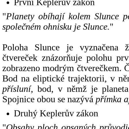
První Keplerův zákon
"
Planety obíhají kolem Slunce p
společném ohnisku je Slunce.
"
Poloha Slunce je vyznačena 
čtvereček znázorňuje polohu pr
zobrazeno modrým čtverečkem. Če
Bod na eliptické trajektorii, v n
přísluní
, bod, v němž je planet
Spojnice obou se nazývá
přímka a
Druhý Keplerův zákon
"
Obsahy ploch opsaných průvodič