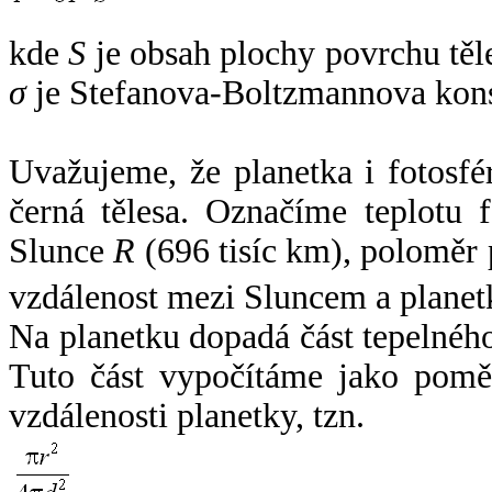
kde
S
je obsah plochy povrchu těl
σ
je Stefanova-Boltzmannova kons
Uvažujeme, že planetka i fotosfér
černá tělesa. Označíme teplotu 
Slunce
R
(696 tisíc km), poloměr
vzdálenost mezi Sluncem a plane
Na planetku dopadá část tepelnéh
Tuto část vypočítáme jako pomě
vzdálenosti planetky, tzn.