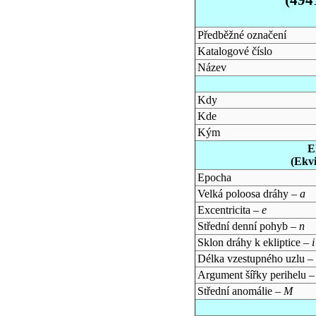
Předběžné označení
Katalogové číslo
Název
Kdy
Kde
Kým
E
(Ekv
Epocha
Velká poloosa dráhy –
a
Excentricita –
e
Střední denní pohyb –
n
Sklon dráhy k ekliptice –
i
Délka vzestupného uzlu –
Argument šířky perihelu 
Střední anomálie –
M