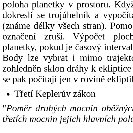
poloha planetky v prostoru. Kdy
dokreslí se trojúhelník a vypoč
(známe délky všech stran). Pomo
označení zruší. Výpočet ploch
planetky, pokud je časový interval
Body lze vybrat i mimo trajekto
zohledněn sklon dráhy k ekliptice
se pak počítají jen v rovině eklipti
Třetí Keplerův zákon
"
Poměr druhých mocnin oběžných
třetích mocnin jejich hlavních pol