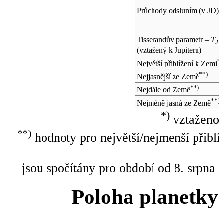
Průchody odsluním (v
JD
)
Tisserandův parametr –
T
J
(vztažený k Jupiteru)
Největší přiblížení k Zemi
**)
Nejjasnější ze Země
**)
Nejdále od Země
**
Nejméně jasná ze Země
*)
vztaženo
**)
hodnoty pro největší/nejmenší přibl
jsou spočítány pro období od 8. srpna
Poloha planetky