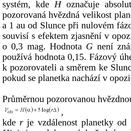
systém, kde
H
označuje absolut
pozorovaná hvězdná velikost plan
a 1 au od Slunce při nulovém fá
souvisí s efektem zjasnění v opoz
o 0,3 mag. Hodnota
G
není zná
používá hodnota 0,15. Fázový úh
k pozorovateli a směrem ke Slunc
pokud se planetka nachází v opozi
Průměrnou pozorovanou hvězdnou 
,
kde
r
je vzdálenost planetky od