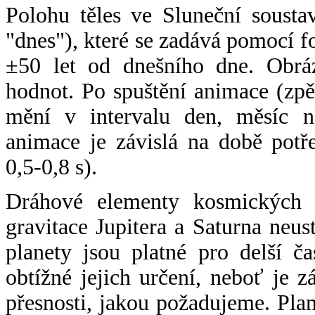
Polohu těles ve Sluneční sousta
"dnes"), které se zadává pomocí 
±50 let od dnešního dne. Obráz
hodnot. Po spuštění animace (zpě
mění v intervalu den, měsíc ne
animace je závislá na době potř
0,5-0,8 s).
Dráhové elementy kosmických t
gravitace Jupitera a Saturna neu
planety jsou platné pro delší č
obtížné jejich určení, neboť je 
přesnosti, jakou požadujeme. Pla