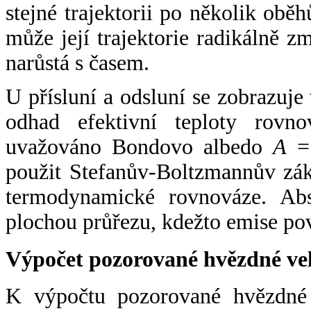
stejné trajektorii po několik oběh
může její trajektorie radikálně zm
narůstá s časem.
U přísluní a odsluní se zobrazuje
odhad efektivní teploty rovno
uvažováno Bondovo albedo
A
= 
použit Stefanův-Boltzmannův zák
termodynamické rovnováze. Abs
plochou průřezu, kdežto emise po
Výpočet pozorované hvězdné ve
K výpočtu pozorované hvězdné v