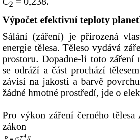
C
= 0,238.
2
Výpočet efektivní teploty plan
Sálání (záření) je přirozená vla
energie tělesa. Těleso vydává zá
prostoru. Dopadne-li toto záření n
se odráží a část prochází tělesem
závisí na jakosti a barvě povrch
žádné hmotné prostředí, jde o ele
Pro výkon záření černého tělesa
zákon