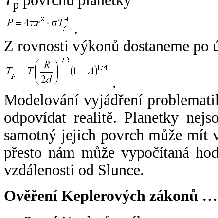
T
povrchu planetky
p
.
Z rovnosti výkonů dostaneme po 
.
Modelování vyjádření problemati
odpovídat realitě. Planetky nejso
samotný jejich povrch může mít v
přesto nám může vypočítaná hodn
vzdálenosti od Slunce.
Ověření Keplerových zákonů …