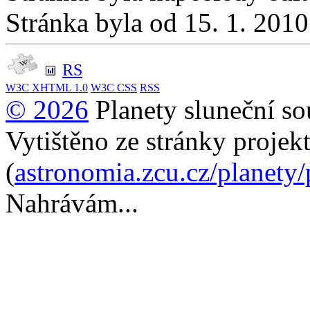
Stránka byla od 15. 1. 201
RS
W3C
XHTML 1.0
W3C
CSS
RSS
© 2026
Planety sluneční so
Vytištěno ze stránky projek
(
astronomia.zcu.cz/planety
Nahrávám...