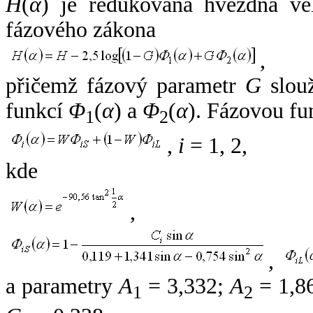
H
(
α
) je redukovaná hvězdná vel
fázového zákona
,
přičemž fázový parametr
G
slouž
funkcí
Φ
(
α
) a
Φ
(
α
). Fázovou fu
1
2
,
i
= 1, 2,
kde
,
,
a parametry
A
= 3,332;
A
= 1,8
1
2