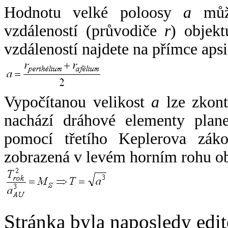
Hodnotu velké poloosy
a
může
vzdáleností (průvodiče
r
) objekt
vzdáleností najdete na přímce apsi
Vypočítanou velikost
a
lze zkont
nachází dráhové elementy plane
pomocí třetího Keplerova zák
zobrazená v levém horním rohu o
Stránka byla naposledy edi