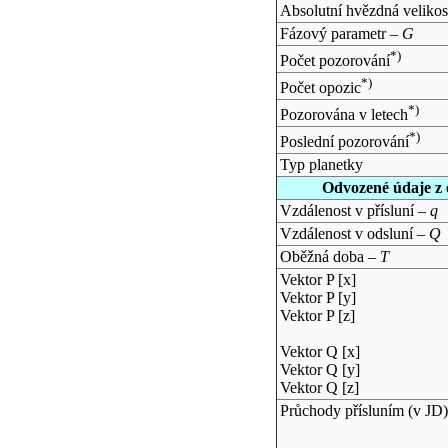
Absolutní hvězdná velikos
Fázový parametr –
G
*)
Počet pozorování
*)
Počet opozic
*)
Pozorována v letech
*)
Poslední pozorování
Typ planetky
Odvozené údaje z 
Vzdálenost v přísluní –
q
Vzdálenost v odsluní –
Q
Oběžná doba –
T
Vektor P [x]
Vektor P [y]
Vektor P [z]
Vektor Q [x]
Vektor Q [y]
Vektor Q [z]
Průchody přísluním (v
JD
)