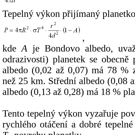
Tepelný výkon přijímaný planetko
,
kde
A
je Bondovo albedo, uvaž
odrazivosti) planetek se obecně
albedo (0,02 až 0,07) má 78 % z
než 25 km. Střední albedo (0,08 
albedo (0,13 až 0,28) má 18 % pla
Tento tepelný výkon vyzařuje po
rychlého otáčení a dobré tepelné