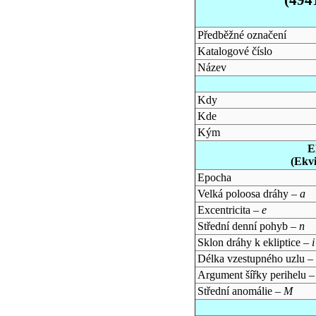
Předběžné označení
Katalogové číslo
Název
Kdy
Kde
Kým
E
(Ekv
Epocha
Velká poloosa dráhy –
a
Excentricita –
e
Střední denní pohyb –
n
Sklon dráhy k ekliptice –
i
Délka vzestupného uzlu –
Argument šířky perihelu 
Střední anomálie –
M