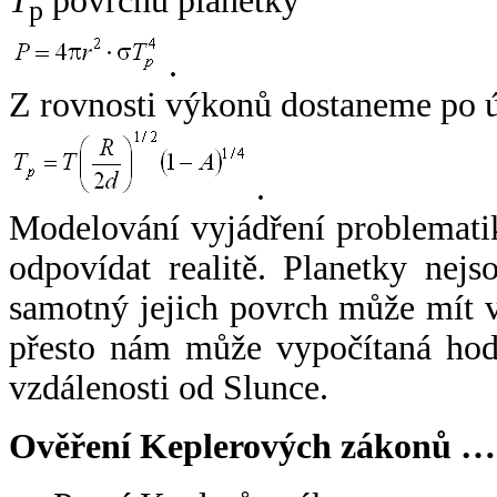
T
povrchu planetky
p
.
Z rovnosti výkonů dostaneme po 
.
Modelování vyjádření problemati
odpovídat realitě. Planetky nejso
samotný jejich povrch může mít v
přesto nám může vypočítaná hodn
vzdálenosti od Slunce.
Ověření Keplerových zákonů …