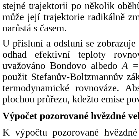
stejné trajektorii po několik oběh
může její trajektorie radikálně zm
narůstá s časem.
U přísluní a odsluní se zobrazuje
odhad efektivní teploty rovno
uvažováno Bondovo albedo
A
= 
použit Stefanův-Boltzmannův zák
termodynamické rovnováze. Abs
plochou průřezu, kdežto emise po
Výpočet pozorované hvězdné ve
K výpočtu pozorované hvězdné v