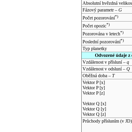
Absolutní hvězdná velikos
Fázový parametr –
G
*)
Počet pozorování
*)
Počet opozic
*)
Pozorována v letech
*)
Poslední pozorování
Typ planetky
Odvozené údaje z 
Vzdálenost v přísluní –
q
Vzdálenost v odsluní –
Q
Oběžná doba –
T
Vektor P [x]
Vektor P [y]
Vektor P [z]
Vektor Q [x]
Vektor Q [y]
Vektor Q [z]
Průchody přísluním (v
JD
)