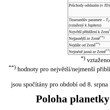
Průchody odsluním (v
JD
)
Tisserandův parametr –
T
J
(vztažený k Jupiteru)
Největší přiblížení k Zemi
**)
Nejjasnější ze Země
**)
Nejdále od Země
**
Nejméně jasná ze Země
*)
vztaženo
**)
hodnoty pro největší/nejmenší přibl
jsou spočítány pro období od 8. srpna
Poloha planetky