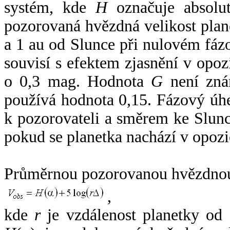
systém, kde
H
označuje absolut
pozorovaná hvězdná velikost plan
a 1 au od Slunce při nulovém fá
souvisí s efektem zjasnění v opoz
o 0,3 mag. Hodnota
G
není zná
používá hodnota 0,15. Fázový úh
k pozorovateli a směrem ke Slunc
pokud se planetka nachází v opozi
Průměrnou pozorovanou hvězdnou 
,
kde
r
je vzdálenost planetky od