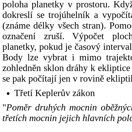
poloha planetky v prostoru. Kdy
dokreslí se trojúhelník a vypoč
(známe délky všech stran). Pomo
označení zruší. Výpočet ploch
planetky, pokud je časový interval
Body lze vybrat i mimo trajekto
zohledněn sklon dráhy k ekliptice
se pak počítají jen v rovině eklipti
Třetí Keplerův zákon
"
Poměr druhých mocnin oběžných
třetích mocnin jejich hlavních pol