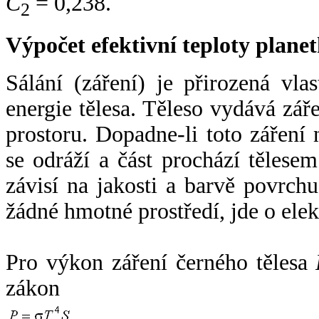
C
= 0,238.
2
Výpočet efektivní teploty plan
Sálání (záření) je přirozená vla
energie tělesa. Těleso vydává zá
prostoru. Dopadne-li toto záření n
se odráží a část prochází tělesem
závisí na jakosti a barvě povrch
žádné hmotné prostředí, jde o ele
Pro výkon záření černého tělesa
zákon