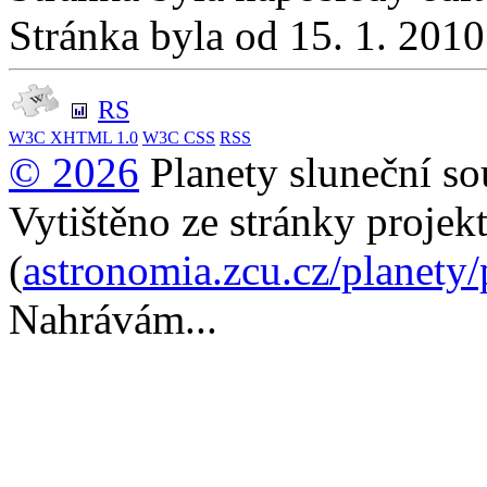
Stránka byla od 15. 1. 201
RS
W3C
XHTML 1.0
W3C
CSS
RSS
© 2026
Planety sluneční so
Vytištěno ze stránky projek
(
astronomia.zcu.cz/planety
Nahrávám...