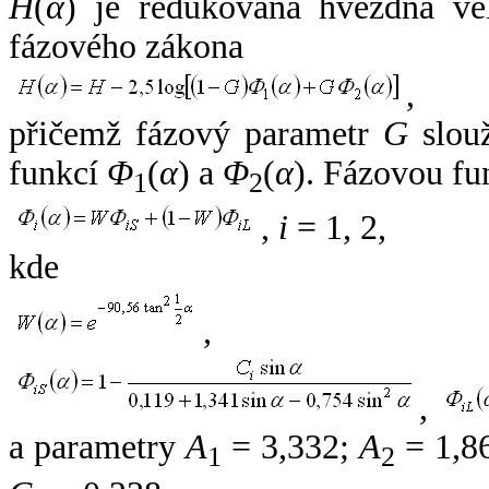
H
(
α
) je redukovaná hvězdná vel
fázového zákona
,
přičemž fázový parametr
G
slouž
funkcí
Φ
(
α
) a
Φ
(
α
). Fázovou fu
1
2
,
i
= 1, 2,
kde
,
,
a parametry
A
= 3,332;
A
= 1,8
1
2