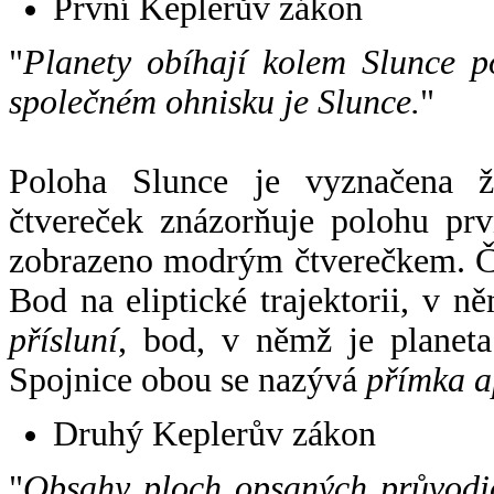
První Keplerův zákon
"
Planety obíhají kolem Slunce p
společném ohnisku je Slunce.
"
Poloha Slunce je vyznačena 
čtvereček znázorňuje polohu pr
zobrazeno modrým čtverečkem. Če
Bod na eliptické trajektorii, v n
přísluní
, bod, v němž je planet
Spojnice obou se nazývá
přímka a
Druhý Keplerův zákon
"
Obsahy ploch opsaných průvodič