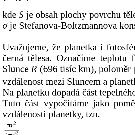
kde
S
je obsah plochy povrchu těl
σ
je Stefanova-Boltzmannova kons
Uvažujeme, že planetka i fotosfér
černá tělesa. Označíme teplotu 
Slunce
R
(696 tisíc km), poloměr
vzdálenost mezi Sluncem a plane
Na planetku dopadá část tepelnéh
Tuto část vypočítáme jako pomě
vzdálenosti planetky, tzn.