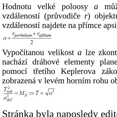
Hodnotu velké poloosy
a
může
vzdáleností (průvodiče
r
) objekt
vzdáleností najdete na přímce apsi
Vypočítanou velikost
a
lze zkont
nachází dráhové elementy plane
pomocí třetího Keplerova zák
zobrazená v levém horním rohu o
Stránka byla naposledy edi