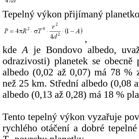
Tepelný výkon přijímaný planetko
,
kde
A
je Bondovo albedo, uvaž
odrazivosti) planetek se obecně
albedo (0,02 až 0,07) má 78 % z
než 25 km. Střední albedo (0,08 
albedo (0,13 až 0,28) má 18 % pla
Tento tepelný výkon vyzařuje po
rychlého otáčení a dobré tepelné