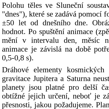
Polohu těles ve Sluneční sousta
"dnes"), které se zadává pomocí 
±50 let od dnešního dne. Obráz
hodnot. Po spuštění animace (zpě
mění v intervalu den, měsíc ne
animace je závislá na době potř
0,5-0,8 s).
Dráhové elementy kosmických t
gravitace Jupitera a Saturna neu
planety jsou platné pro delší č
obtížné jejich určení, neboť je 
přesnosti, jakou požadujeme. Pla