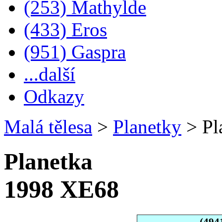
(253) Mathylde
(433) Eros
(951) Gaspra
...další
Odkazy
Malá tělesa
>
Planetky
>
Pl
Planetka
1998 XE68
(494