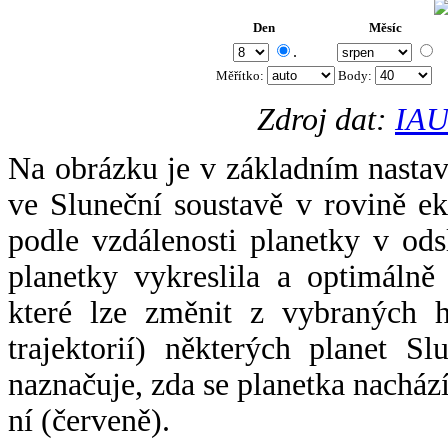
Den
Měsíc
.
Měřítko:
Body
:
Zdroj dat:
IAU
Na obrázku je v základním nastav
ve Sluneční soustavě v rovině ek
podle vzdálenosti planetky v odsl
planetky vykreslila a optimálně
které lze změnit z vybraných h
trajektorií) některých planet Sl
naznačuje, zda se planetka nacház
ní (červeně).