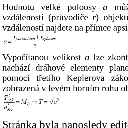
Hodnotu velké poloosy
a
může
vzdáleností (průvodiče
r
) objekt
vzdáleností najdete na přímce apsi
Vypočítanou velikost
a
lze zkont
nachází dráhové elementy plane
pomocí třetího Keplerova zák
zobrazená v levém horním rohu o
Stránka byla naposledy edi