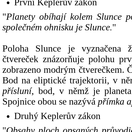
První Keplerův zákon
"
Planety obíhají kolem Slunce p
společném ohnisku je Slunce.
"
Poloha Slunce je vyznačena 
čtvereček znázorňuje polohu pr
zobrazeno modrým čtverečkem. Če
Bod na eliptické trajektorii, v n
přísluní
, bod, v němž je planet
Spojnice obou se nazývá
přímka a
Druhý Keplerův zákon
"
Obsahy ploch opsaných průvodič