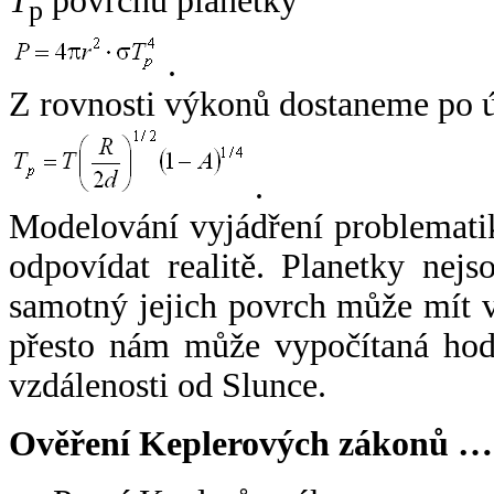
T
povrchu planetky
p
.
Z rovnosti výkonů dostaneme po 
.
Modelování vyjádření problemati
odpovídat realitě. Planetky nejso
samotný jejich povrch může mít v
přesto nám může vypočítaná hodn
vzdálenosti od Slunce.
Ověření Keplerových zákonů …