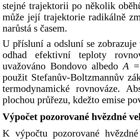
stejné trajektorii po několik oběh
může její trajektorie radikálně zm
narůstá s časem.
U přísluní a odsluní se zobrazuje
odhad efektivní teploty rovno
uvažováno Bondovo albedo
A
= 
použit Stefanův-Boltzmannův zák
termodynamické rovnováze. Abs
plochou průřezu, kdežto emise po
Výpočet pozorované hvězdné ve
K výpočtu pozorované hvězdné v