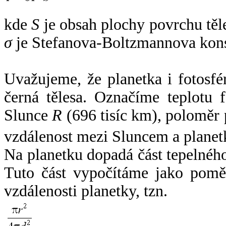
kde
S
je obsah plochy povrchu těl
σ
je Stefanova-Boltzmannova kons
Uvažujeme, že planetka i fotosfér
černá tělesa. Označíme teplotu 
Slunce
R
(696 tisíc km), poloměr
vzdálenost mezi Sluncem a plane
Na planetku dopadá část tepelnéh
Tuto část vypočítáme jako pomě
vzdálenosti planetky, tzn.