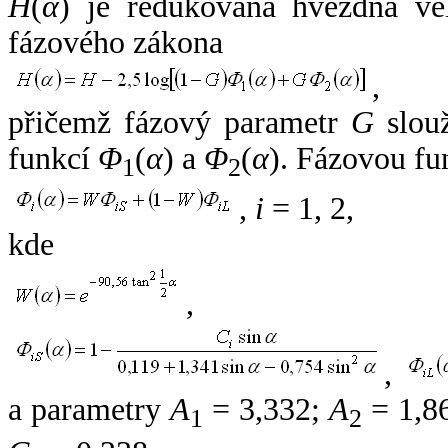
H
(
α
) je redukovaná hvězdná vel
fázového zákona
,
přičemž fázový parametr
G
slouž
funkcí
Φ
(
α
) a
Φ
(
α
). Fázovou fu
1
2
,
i
= 1, 2,
kde
,
,
a parametry
A
= 3,332;
A
= 1,8
1
2