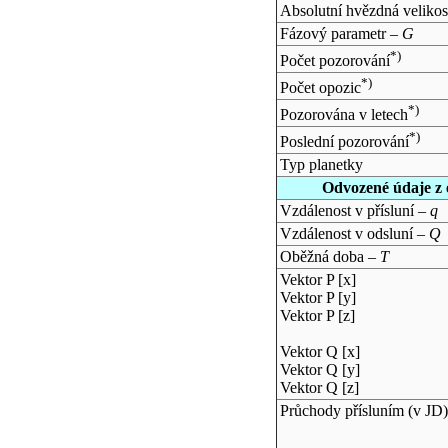
Absolutní hvězdná velikos
Fázový parametr –
G
*)
Počet pozorování
*)
Počet opozic
*)
Pozorována v letech
*)
Poslední pozorování
Typ planetky
Odvozené údaje z 
Vzdálenost v přísluní –
q
Vzdálenost v odsluní –
Q
Oběžná doba –
T
Vektor P [x]
Vektor P [y]
Vektor P [z]
Vektor Q [x]
Vektor Q [y]
Vektor Q [z]
Průchody přísluním (v
JD
)