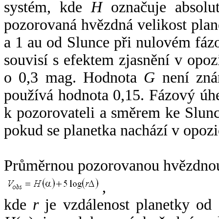
systém, kde
H
označuje absolut
pozorovaná hvězdná velikost plan
a 1 au od Slunce při nulovém fá
souvisí s efektem zjasnění v opoz
o 0,3 mag. Hodnota
G
není zná
používá hodnota 0,15. Fázový úh
k pozorovateli a směrem ke Slunc
pokud se planetka nachází v opozi
Průměrnou pozorovanou hvězdnou 
,
kde
r
je vzdálenost planetky od