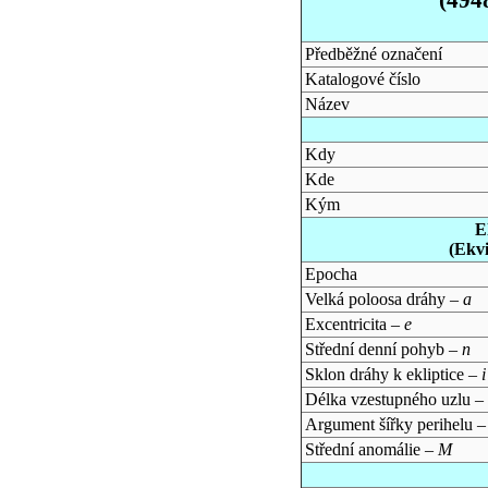
Předběžné označení
Katalogové číslo
Název
Kdy
Kde
Kým
E
(Ekv
Epocha
Velká poloosa dráhy –
a
Excentricita –
e
Střední denní pohyb –
n
Sklon dráhy k ekliptice –
i
Délka vzestupného uzlu –
Argument šířky perihelu 
Střední anomálie –
M