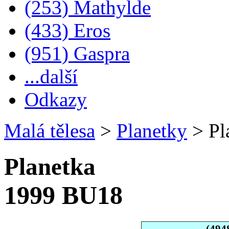
(253) Mathylde
(433) Eros
(951) Gaspra
...další
Odkazy
Malá tělesa
>
Planetky
>
Pl
Planetka
1999 BU18
(494