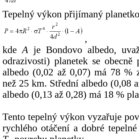
Tepelný výkon přijímaný planetko
,
kde
A
je Bondovo albedo, uvaž
odrazivosti) planetek se obecně
albedo (0,02 až 0,07) má 78 % z
než 25 km. Střední albedo (0,08 
albedo (0,13 až 0,28) má 18 % pla
Tento tepelný výkon vyzařuje po
rychlého otáčení a dobré tepelné