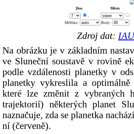
Den
Měsíc
.
Měřítko:
Body
:
Zdroj dat:
IAU
Na obrázku je v základním nastav
ve Sluneční soustavě v rovině ek
podle vzdálenosti planetky v odsl
planetky vykreslila a optimálně
které lze změnit z vybraných h
trajektorií) některých planet Sl
naznačuje, zda se planetka nacház
ní (červeně).