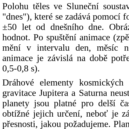
Polohu těles ve Sluneční sousta
"dnes"), které se zadává pomocí 
±50 let od dnešního dne. Obráz
hodnot. Po spuštění animace (zpě
mění v intervalu den, měsíc ne
animace je závislá na době potř
0,5-0,8 s).
Dráhové elementy kosmických t
gravitace Jupitera a Saturna neu
planety jsou platné pro delší č
obtížné jejich určení, neboť je 
přesnosti, jakou požadujeme. Pla