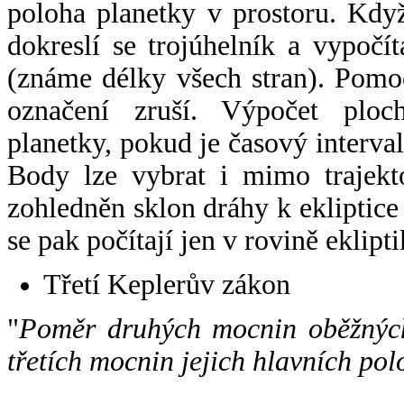
poloha planetky v prostoru. Kdy
dokreslí se trojúhelník a vypoč
(známe délky všech stran). Pomo
označení zruší. Výpočet ploch
planetky, pokud je časový interval
Body lze vybrat i mimo trajekto
zohledněn sklon dráhy k ekliptice
se pak počítají jen v rovině eklipti
Třetí Keplerův zákon
"
Poměr druhých mocnin oběžných
třetích mocnin jejich hlavních pol