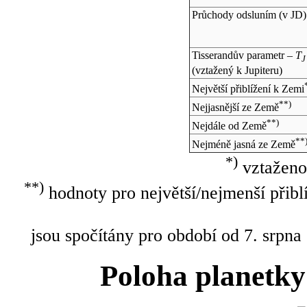
Průchody odsluním (v
JD
)
Tisserandův parametr –
T
J
(vztažený k Jupiteru)
Největší přiblížení k Zemi
**)
Nejjasnější ze Země
**)
Nejdále od Země
**
Nejméně jasná ze Země
*)
vztaženo
**)
hodnoty pro největší/nejmenší přibl
jsou spočítány pro období od 7. srpna
Poloha planetky