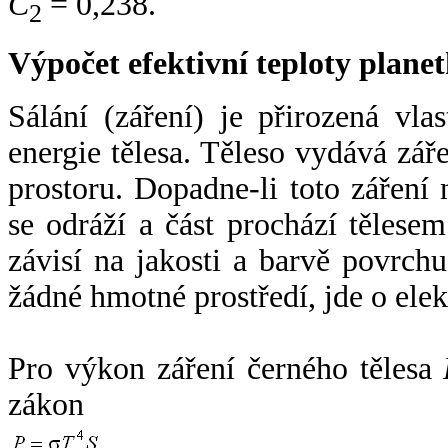
C
= 0,238.
2
Výpočet efektivní teploty plan
Sálání (záření) je přirozená vla
energie tělesa. Těleso vydává zá
prostoru. Dopadne-li toto záření n
se odráží a část prochází tělesem
závisí na jakosti a barvě povrch
žádné hmotné prostředí, jde o ele
Pro výkon záření černého tělesa
zákon