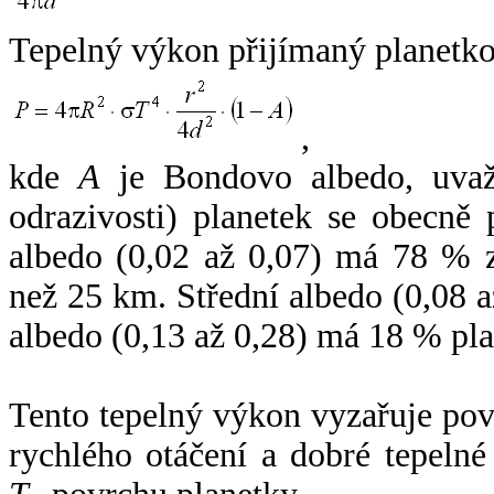
Tepelný výkon přijímaný planetko
,
kde
A
je Bondovo albedo, uvaž
odrazivosti) planetek se obecně
albedo (0,02 až 0,07) má 78 % z
než 25 km. Střední albedo (0,08 
albedo (0,13 až 0,28) má 18 % pla
Tento tepelný výkon vyzařuje po
rychlého otáčení a dobré tepelné