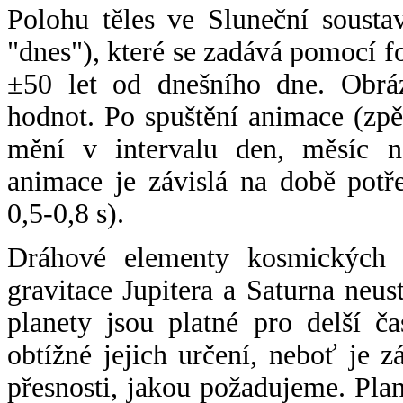
Polohu těles ve Sluneční sousta
"dnes"), které se zadává pomocí 
±50 let od dnešního dne. Obráz
hodnot. Po spuštění animace (zpě
mění v intervalu den, měsíc ne
animace je závislá na době potř
0,5-0,8 s).
Dráhové elementy kosmických t
gravitace Jupitera a Saturna neu
planety jsou platné pro delší č
obtížné jejich určení, neboť je 
přesnosti, jakou požadujeme. Pla