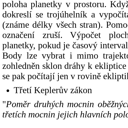
poloha planetky v prostoru. Kdy
dokreslí se trojúhelník a vypoč
(známe délky všech stran). Pomo
označení zruší. Výpočet ploch
planetky, pokud je časový interval
Body lze vybrat i mimo trajekto
zohledněn sklon dráhy k ekliptice
se pak počítají jen v rovině eklipti
Třetí Keplerův zákon
"
Poměr druhých mocnin oběžných
třetích mocnin jejich hlavních pol