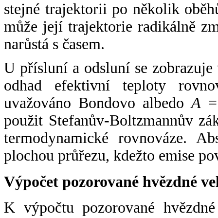
stejné trajektorii po několik oběh
může její trajektorie radikálně zm
narůstá s časem.
U přísluní a odsluní se zobrazuje
odhad efektivní teploty rovno
uvažováno Bondovo albedo
A
= 
použit Stefanův-Boltzmannův zák
termodynamické rovnováze. Abs
plochou průřezu, kdežto emise po
Výpočet pozorované hvězdné ve
K výpočtu pozorované hvězdné v