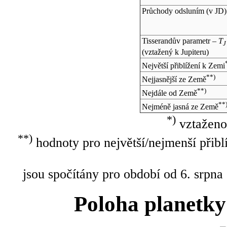
Průchody odsluním (v
JD
)
Tisserandův parametr –
T
J
(vztažený k Jupiteru)
Největší přiblížení k Zemi
**)
Nejjasnější ze Země
**)
Nejdále od Země
**
Nejméně jasná ze Země
*)
vztaženo
**)
hodnoty pro největší/nejmenší přibl
jsou spočítány pro období od 6. srpna
Poloha planetky