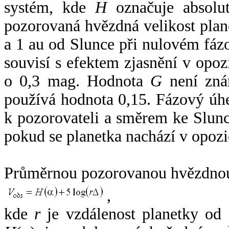
systém, kde
H
označuje absolut
pozorovaná hvězdná velikost plan
a 1 au od Slunce při nulovém fá
souvisí s efektem zjasnění v opoz
o 0,3 mag. Hodnota
G
není zná
používá hodnota 0,15. Fázový úh
k pozorovateli a směrem ke Slunc
pokud se planetka nachází v opozi
Průměrnou pozorovanou hvězdnou 
,
kde
r
je vzdálenost planetky od