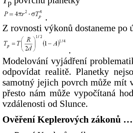
T
povrchu planetky
p
.
Z rovnosti výkonů dostaneme po 
.
Modelování vyjádření problemati
odpovídat realitě. Planetky nejso
samotný jejich povrch může mít v
přesto nám může vypočítaná hodn
vzdálenosti od Slunce.
Ověření Keplerových zákonů …