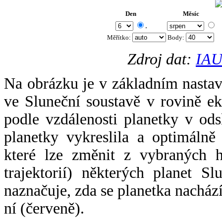
Den
Měsíc
.
Měřítko:
Body
:
Zdroj dat:
IAU
Na obrázku je v základním nastav
ve Sluneční soustavě v rovině ek
podle vzdálenosti planetky v odsl
planetky vykreslila a optimálně
které lze změnit z vybraných h
trajektorií) některých planet Sl
naznačuje, zda se planetka nacház
ní (červeně).