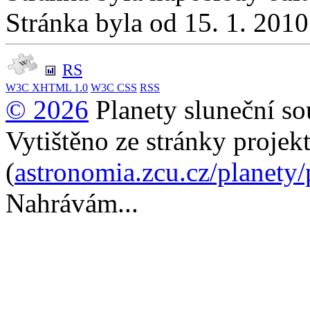
Stránka byla od 15. 1. 201
RS
W3C
XHTML 1.0
W3C
CSS
RSS
© 2026
Planety sluneční so
Vytištěno ze stránky projek
(
astronomia.zcu.cz/planety
Nahrávám...