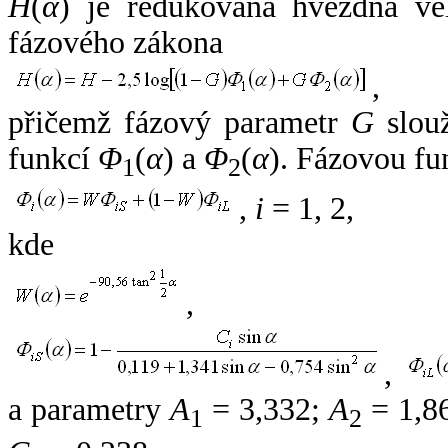
H
(
α
) je redukovaná hvězdná vel
fázového zákona
,
přičemž fázový parametr
G
slouž
funkcí
Φ
(
α
) a
Φ
(
α
). Fázovou fu
1
2
,
i
= 1, 2,
kde
,
,
a parametry
A
= 3,332;
A
= 1,8
1
2