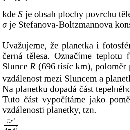
kde
S
je obsah plochy povrchu těl
σ
je Stefanova-Boltzmannova kons
Uvažujeme, že planetka i fotosfér
černá tělesa. Označíme teplotu 
Slunce
R
(696 tisíc km), poloměr
vzdálenost mezi Sluncem a plane
Na planetku dopadá část tepelnéh
Tuto část vypočítáme jako pomě
vzdálenosti planetky, tzn.