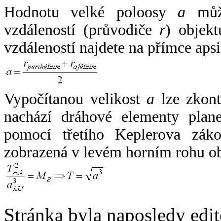
Hodnotu velké poloosy
a
může
vzdáleností (průvodiče
r
) objekt
vzdáleností najdete na přímce apsi
Vypočítanou velikost
a
lze zkont
nachází dráhové elementy plane
pomocí třetího Keplerova zák
zobrazená v levém horním rohu o
Stránka byla naposledy edi