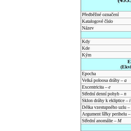
Předběžné označení
Katalogové číslo
Název
Kdy
Kde
Kým
E
(Ekv
Epocha
Velká poloosa dráhy –
a
Excentricita –
e
Střední denní pohyb –
n
Sklon dráhy k ekliptice –
i
Délka vzestupného uzlu –
Argument šířky perihelu 
Střední anomálie –
M