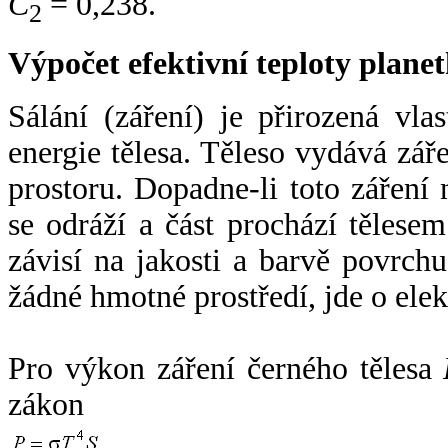
C
= 0,238.
2
Výpočet efektivní teploty plan
Sálání (záření) je přirozená vla
energie tělesa. Těleso vydává zá
prostoru. Dopadne-li toto záření n
se odráží a část prochází tělesem
závisí na jakosti a barvě povrch
žádné hmotné prostředí, jde o ele
Pro výkon záření černého tělesa
zákon