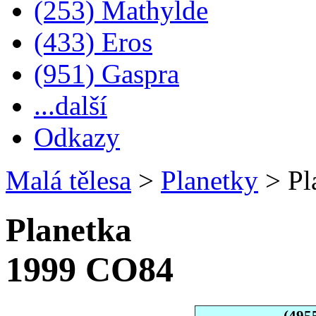
(253) Mathylde
(433) Eros
(951) Gaspra
...další
Odkazy
Malá tělesa
>
Planetky
>
Pl
Planetka
1999 CO84
(495