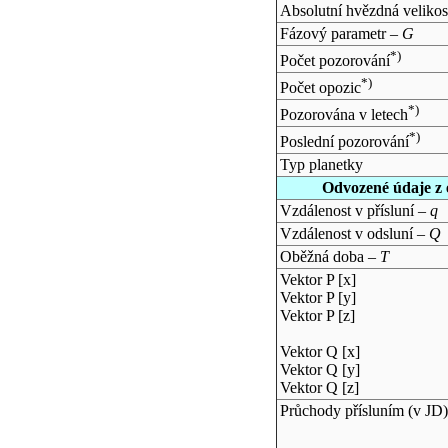
Absolutní hvězdná velikos
Fázový parametr –
G
*)
Počet pozorování
*)
Počet opozic
*)
Pozorována v letech
*)
Poslední pozorování
Typ planetky
Odvozené údaje z 
Vzdálenost v přísluní –
q
Vzdálenost v odsluní –
Q
Oběžná doba –
T
Vektor P [x]
Vektor P [y]
Vektor P [z]
Vektor Q [x]
Vektor Q [y]
Vektor Q [z]
Průchody přísluním (v
JD
)