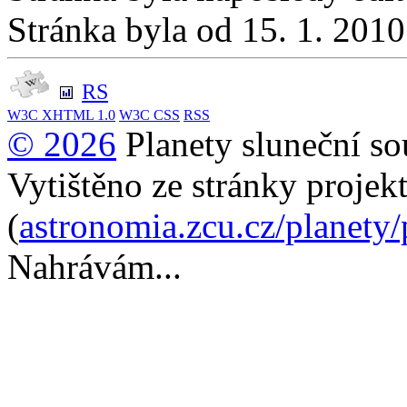
Stránka byla od 15. 1. 201
RS
W3C
XHTML 1.0
W3C
CSS
RSS
© 2026
Planety sluneční so
Vytištěno ze stránky projek
(
astronomia.zcu.cz/planety
Nahrávám...