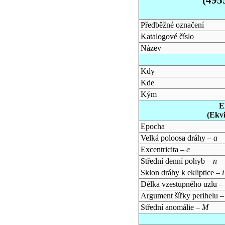
Předběžné označení
Katalogové číslo
Název
Kdy
Kde
Kým
E
(Ekv
Epocha
Velká poloosa dráhy –
a
Excentricita –
e
Střední denní pohyb –
n
Sklon dráhy k ekliptice –
i
Délka vzestupného uzlu –
Argument šířky perihelu 
Střední anomálie –
M