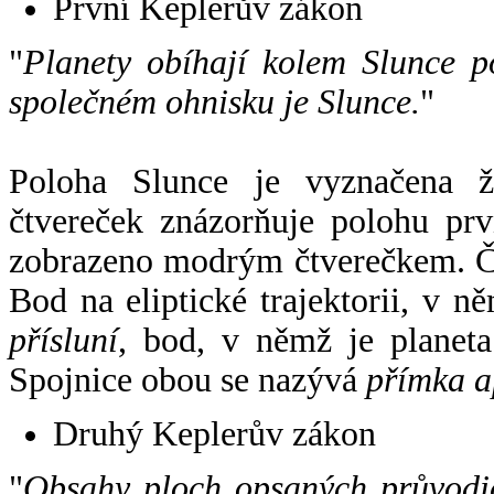
První Keplerův zákon
"
Planety obíhají kolem Slunce p
společném ohnisku je Slunce.
"
Poloha Slunce je vyznačena 
čtvereček znázorňuje polohu pr
zobrazeno modrým čtverečkem. Če
Bod na eliptické trajektorii, v n
přísluní
, bod, v němž je planet
Spojnice obou se nazývá
přímka a
Druhý Keplerův zákon
"
Obsahy ploch opsaných průvodič