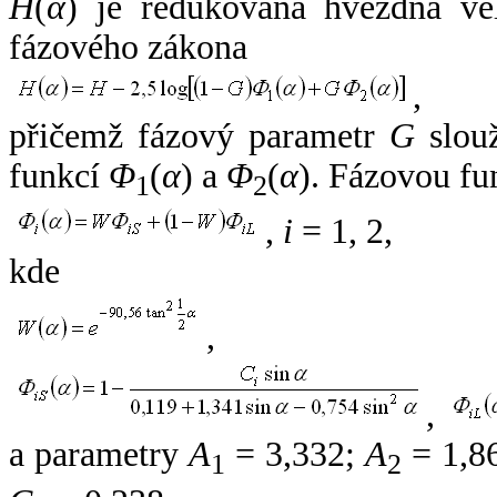
H
(
α
) je redukovaná hvězdná vel
fázového zákona
,
přičemž fázový parametr
G
slouž
funkcí
Φ
(
α
) a
Φ
(
α
). Fázovou fu
1
2
,
i
= 1, 2,
kde
,
,
a parametry
A
= 3,332;
A
= 1,8
1
2