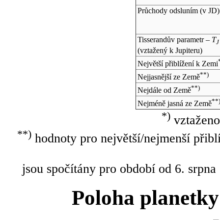
Průchody odsluním (v
JD
)
Tisserandův parametr –
T
J
(vztažený k Jupiteru)
Největší přiblížení k Zemi
**)
Nejjasnější ze Země
**)
Nejdále od Země
**
Nejméně jasná ze Země
*)
vztaženo
**)
hodnoty pro největší/nejmenší přibl
jsou spočítány pro období od 6. srpna
Poloha planetky