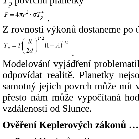
T
povrchu planetky
p
.
Z rovnosti výkonů dostaneme po 
.
Modelování vyjádření problemati
odpovídat realitě. Planetky nejso
samotný jejich povrch může mít v
přesto nám může vypočítaná hodn
vzdálenosti od Slunce.
Ověření Keplerových zákonů …