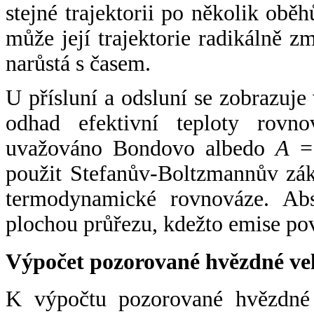
stejné trajektorii po několik oběh
může její trajektorie radikálně zm
narůstá s časem.
U přísluní a odsluní se zobrazuje
odhad efektivní teploty rovno
uvažováno Bondovo albedo
A
= 
použit Stefanův-Boltzmannův zák
termodynamické rovnováze. Abs
plochou průřezu, kdežto emise po
Výpočet pozorované hvězdné ve
K výpočtu pozorované hvězdné v