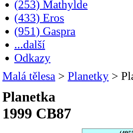
(253) Mathylde
(433) Eros
(951) Gaspra
...další
Odkazy
Malá tělesa
>
Planetky
>
Pl
Planetka
1999 CB87
(495