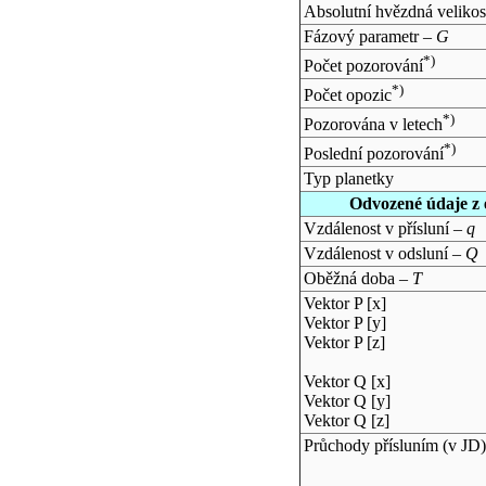
Absolutní hvězdná velikos
Fázový parametr –
G
*)
Počet pozorování
*)
Počet opozic
*)
Pozorována v letech
*)
Poslední pozorování
Typ planetky
Odvozené údaje z 
Vzdálenost v přísluní –
q
Vzdálenost v odsluní –
Q
Oběžná doba –
T
Vektor P [x]
Vektor P [y]
Vektor P [z]
Vektor Q [x]
Vektor Q [y]
Vektor Q [z]
Průchody přísluním (v
JD
)