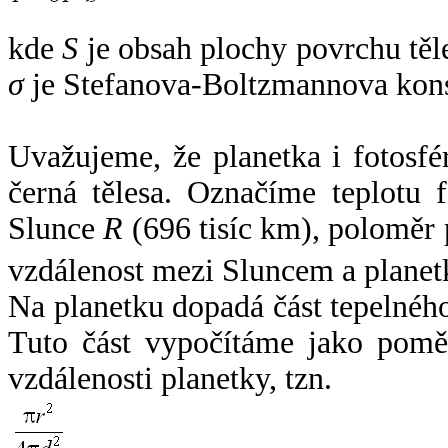
kde
S
je obsah plochy povrchu těl
σ
je Stefanova-Boltzmannova kons
Uvažujeme, že planetka i fotosfér
černá tělesa. Označíme teplotu 
Slunce
R
(696 tisíc km), poloměr
vzdálenost mezi Sluncem a plane
Na planetku dopadá část tepelnéh
Tuto část vypočítáme jako pomě
vzdálenosti planetky, tzn.