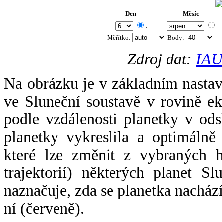
Den
Měsíc
.
Měřítko:
Body
:
Zdroj dat:
IAU
Na obrázku je v základním nastav
ve Sluneční soustavě v rovině ek
podle vzdálenosti planetky v odsl
planetky vykreslila a optimálně
které lze změnit z vybraných h
trajektorií) některých planet Sl
naznačuje, zda se planetka nacház
ní (červeně).