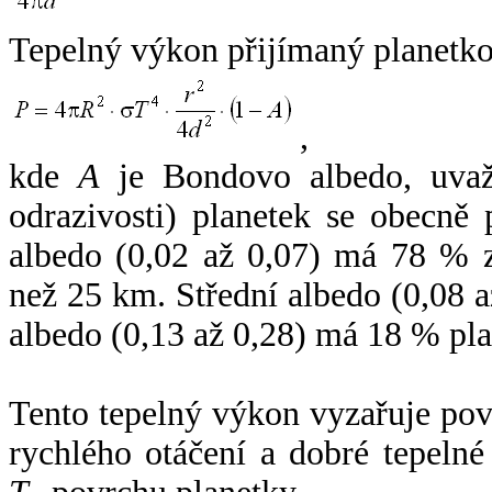
Tepelný výkon přijímaný planetko
,
kde
A
je Bondovo albedo, uvaž
odrazivosti) planetek se obecně
albedo (0,02 až 0,07) má 78 % z
než 25 km. Střední albedo (0,08 
albedo (0,13 až 0,28) má 18 % pla
Tento tepelný výkon vyzařuje po
rychlého otáčení a dobré tepelné