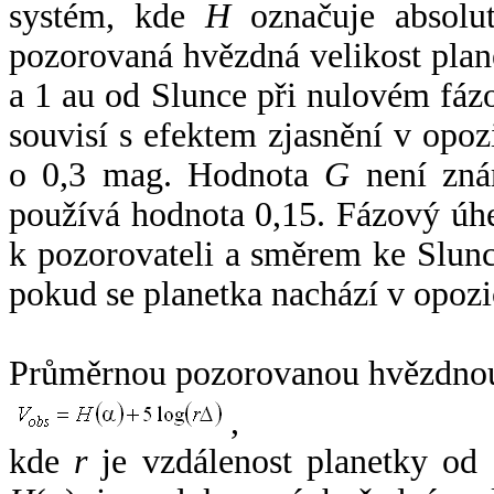
systém, kde
H
označuje absolut
pozorovaná hvězdná velikost plan
a 1 au od Slunce při nulovém fá
souvisí s efektem zjasnění v opoz
o 0,3 mag. Hodnota
G
není zná
používá hodnota 0,15. Fázový úh
k pozorovateli a směrem ke Slunc
pokud se planetka nachází v opozi
Průměrnou pozorovanou hvězdnou 
,
kde
r
je vzdálenost planetky od