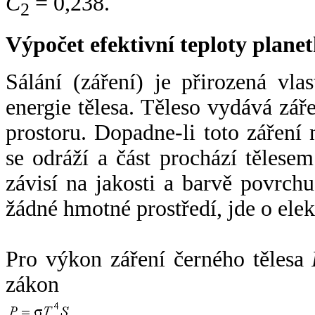
C
= 0,238.
2
Výpočet efektivní teploty plan
Sálání (záření) je přirozená vla
energie tělesa. Těleso vydává zá
prostoru. Dopadne-li toto záření n
se odráží a část prochází tělesem
závisí na jakosti a barvě povrch
žádné hmotné prostředí, jde o ele
Pro výkon záření černého tělesa
zákon