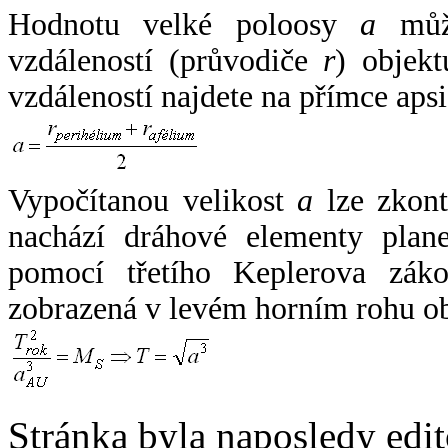
Hodnotu velké poloosy
a
může
vzdáleností (průvodiče
r
) objekt
vzdáleností najdete na přímce apsi
Vypočítanou velikost
a
lze zkont
nachází dráhové elementy plane
pomocí třetího Keplerova zák
zobrazená v levém horním rohu o
Stránka byla naposledy edi