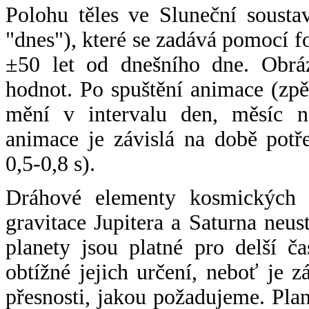
Polohu těles ve Sluneční sousta
"dnes"), které se zadává pomocí 
±50 let od dnešního dne. Obráz
hodnot. Po spuštění animace (zpě
mění v intervalu den, měsíc ne
animace je závislá na době potř
0,5-0,8 s).
Dráhové elementy kosmických t
gravitace Jupitera a Saturna neu
planety jsou platné pro delší č
obtížné jejich určení, neboť je 
přesnosti, jakou požadujeme. Pla