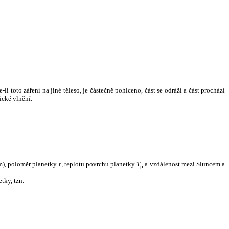
i toto záření na jiné těleso, je částečně pohlceno, část se odráží a část prochází
ické vlnění.
m), poloměr planetky
r
, teplotu povrchu planetky
T
a vzdálenost mezi Sluncem a
p
tky, tzn.