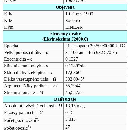
Název
1999 CJ91
Objevena
Kdy
10. února 1999
Kde
Socorro
Kým
LINEAR
Elementy dráhy
(Ekvinokcium J2000,0)
Epocha
21. listopadu 2025 0:00:00 UTC
Velká poloosa dráhy –
a
3,1196 au – 466 682 570 km
Excentricita –
e
0,1327
Střední denní pohyb –
n
0,1789°/den
Sklon dráhy k ekliptice –
i
17,6866°
Délka vzestupného uzlu –
Ω
332,0045°
Argument šířky perihelu –
ω
55,7944°
Střední anomálie –
M
45,5572°
Další údaje
Absolutní hvězdná velikost –
H
13,15 mag
Fázový parametr –
G
0,15
*)
3 313
Počet pozorování
*)
27
Počet opozic