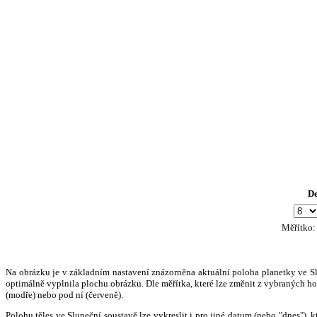
D
Měřítko
Na obrázku je v základním nastavení znázorněna aktuální poloha planetky ve Slun
optimálně vyplnila plochu obrázku. Dle měřítka, které lze změnit z vybraných hod
(modře) nebo pod ní (červeně).
Polohu těles ve Sluneční soustavě lze vykreslit i pro jiné datum (nebo "dnes")