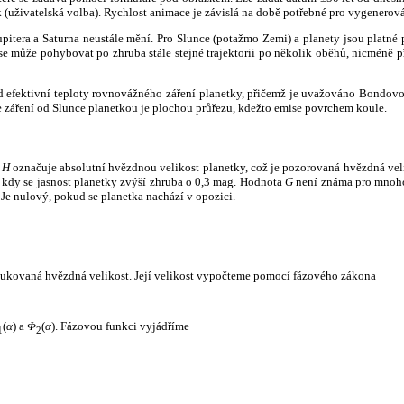
k (uživatelská volba). Rychlost animace je závislá na době potřebné pro vygenerová
itera a Saturna neustále mění. Pro Slunce (potažmo Zemi) a planety jsou platné p
 může pohybovat po zhruba stále stejné trajektorii po několik oběhů, nicméně při p
had efektivní teploty rovnovážného záření planetky, přičemž je uvažováno Bondov
záření od Slunce planetkou je plochou průřezu, kdežto emise povrchem koule.
e
H
označuje absolutní hvězdnou velikost planetky, což je pozorovaná hvězdná veli
i, kdy se jasnost planetky zvýší zhruba o 0,3 mag. Hodnota
G
není známa pro mnoho 
Je nulový, pokud se planetka nachází v opozici.
edukovaná hvězdná velikost. Její velikost vypočteme pomocí fázového zákona
(
α
) a
Φ
(
α
). Fázovou funkci vyjádříme
1
2