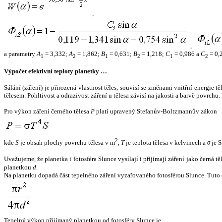
,
,
a parametry
A
= 3,332;
A
= 1,862;
B
= 0,631;
B
= 1,218;
C
= 0,986 a
C
= 0,
1
2
1
2
1
2
Výpočet efektivní teploty planetky …
Sálání (záření) je přirozená vlastnost těles, souvisí se změnami vnitřní energie 
tělesem. Pohltivost a odrazivost záření u tělesa závisí na jakosti a barvě povrch
Pro výkon záření černého tělesa
P
platí upravený Stefanův-Boltzmannův zákon
2
kde
S
je obsah plochy povrchu tělesa v m
,
T
je teplota tělesa v kelvinech a
σ
je S
Uvažujeme, že planetka i fotosféra Slunce vysílají i přijímají záření jako černá 
planetkou
d
.
Na planetku dopadá část tepelného záření vyzařovaného fotosférou Slunce. Tuto 
Tepelný výkon přijímaný planetkou od fotosféry Slunce je