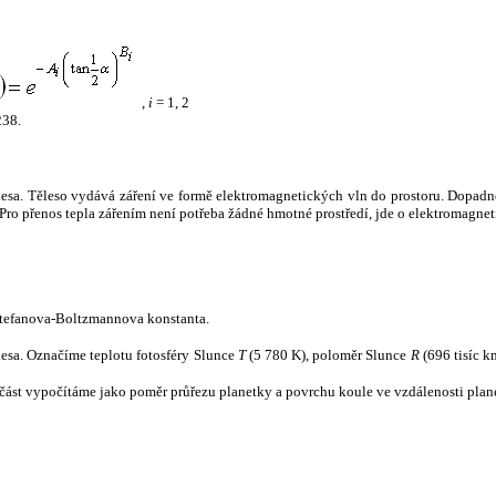
,
i
= 1, 2
238.
tělesa. Těleso vydává záření ve formě elektromagnetických vln do prostoru. Dopadne-l
u. Pro přenos tepla zářením není potřeba žádné hmotné prostředí, jde o elektromagnet
tefanova-Boltzmannova konstanta.
tělesa. Označíme teplotu fotosféry Slunce
T
(5 780 K), poloměr Slunce
R
(696 tisíc k
část vypočítáme jako poměr průřezu planetky a povrchu koule ve vzdálenosti plane