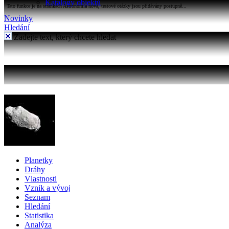
Katalogy objektů
Tato funkce je na stránkách Astronomia nová, testové otázky jsou přidávány postupně...
Novinky
Hledání
Zadejte text, který chcete hledat
Planetky
Dráhy
Vlastnosti
Vznik a vývoj
Seznam
Hledání
Statistika
Analýza