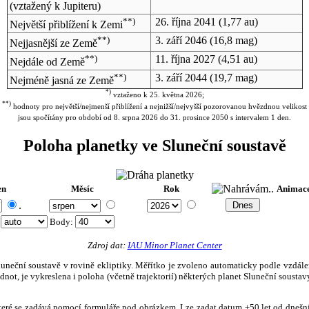
(vztažený k Jupiteru)
**)
26. října 2041
(1,77 au)
Největší přiblížení k Zemi
**)
3. září 2046
(16,8 mag)
Nejjasnější ze Země
**)
11. října 2027
(4,51 au)
Nejdále od Země
**)
3. září 2044
(19,7 mag)
Nejméně jasná ze Země
*)
vztaženo k 25. května 2026;
**)
hodnoty pro největší/nejmenší přiblížení a nejnižší/nejvyšší pozorovanou hvězdnou velikost
jsou spočítány pro období od 8. srpna 2026 do 31. prosince 2050 s intervalem 1 den.
Poloha planetky ve Sluneční soustavě
en
Měsíc
Rok
Animac
.
:
Body
:
Zdroj dat:
IAU Minor Planet Center
eční soustavě v rovině ekliptiky. Měřítko je zvoleno automaticky podle vzdálenost
not, je vykreslena i poloha (včetně trajektorií) některých planet Sluneční soustavy
, které se zadává pomocí formuláře pod obrázkem. Lze zadat datum ±50 let od dneš