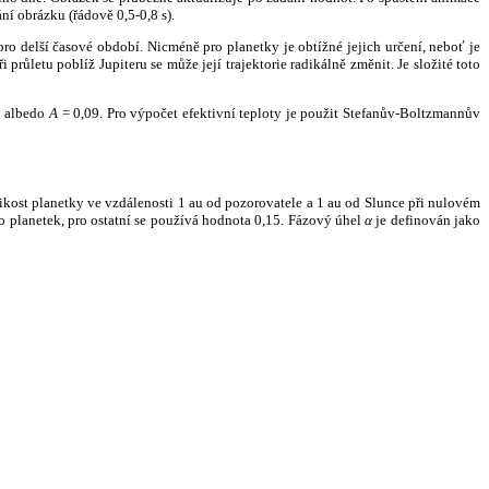
ní obrázku (řádově 0,5-0,8 s).
ro delší časové období. Nicméně pro planetky je obtížné jejich určení, neboť je
růletu poblíž Jupiteru se může její trajektorie radikálně změnit. Je složité toto
o albedo
A
= 0,09. Pro výpočet efektivní teploty je použit Stefanův-Boltzmannův
kost planetky ve vzdálenosti 1 au od pozorovatele a 1 au od Slunce při nulovém
planetek, pro ostatní se používá hodnota 0,15. Fázový úhel
α
je definován jako