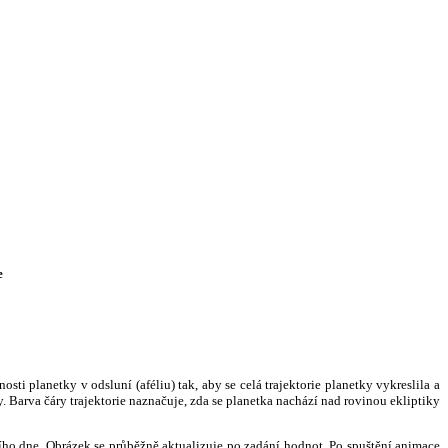
e
i planetky v odsluní (aféliu) tak, aby se celá trajektorie planetky vykreslila a
. Barva čáry trajektorie naznačuje, zda se planetka nachází nad rovinou ekliptiky
ního dne. Obrázek se průběžně aktualizuje po zadání hodnot. Po spuštění animace