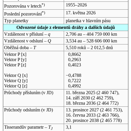
*)
1955–2026
Pozorována v letech
*)
17. května 2026
Poslední pozorování
Typ planetky
planetka v hlavním pásu
Odvozené údaje z elementů dráhy a dalších údajů
Vzdálenost v přísluní –
q
2,706 au – 404 759 000 km
Vzdálenost v odsluní –
Q
3,534 au – 528 606 000 km
Oběžná doba –
T
5,510 roků – 2 012,5 dnů
Vektor P [x]
0,8662
Vektor P [y]
0,2963
Vektor P [z]
0,4023
Vektor Q [x]
−0,4788
Vektor Q [y]
0,7222
Vektor Q [z]
0,4992
Průchody přísluním (v
JD
)
11. března 2025
(2 460 747),
14. září 2030
(2 462 759),
18. března 2036
(2 464 772)
Průchody odsluním (v
JD
)
13. prosince 2027
(2 461 753),
16. června 2033
(2 463 766),
20. prosince 2038
(2 465 778)
Tisserandův parametr –
T
3,1
J