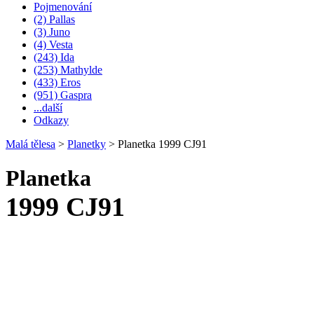
Pojmenování
(2) Pallas
(3) Juno
(4) Vesta
(243) Ida
(253) Mathylde
(433) Eros
(951) Gaspra
...další
Odkazy
Malá tělesa
>
Planetky
>
Planetka 1999 CJ91
Planetka
1999 CJ91