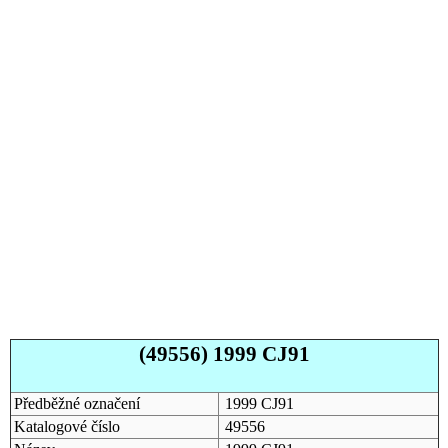
(49556) 1999 CJ91
Předběžné označení
1999 CJ91
Katalogové číslo
49556