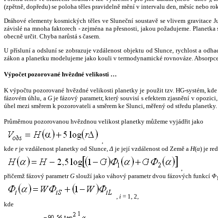
(zpětně, dopředu) se poloha těles pravidelně mění v intervalu den, měsíc nebo ro
Dráhové elementy kosmických těles ve Sluneční soustavě se vlivem gravitace Jup
závislé na mnoha faktorech - zejména na přesnosti, jakou požadujeme. Planetka se
obecně určit. Chyba narůstá s časem.
U přísluní a odsluní se zobrazuje vzdálenost objektu od Slunce, rychlost a od
zákon a planetku modelujeme jako kouli v termodynamické rovnováze. Absorpce 
Výpočet pozorované hvězdné velikosti …
K výpočtu pozorované hvězdné velikosti planetky je použit tzv. HG-systém, kd
fázovém úhlu, a
G
je fázový parametr, který souvisí s efektem zjasnění v opozic
úhel mezi směrem k pozorovateli a směrem ke Slunci, měřený od středu planetky. 
Průměrnou pozorovanou hvězdnou velikost planetky můžeme vyjádřit jako
,
kde
r
je vzdálenost planetky od Slunce,
Δ
je její vzdálenost od Země a
H
(
α
) je r
,
přičemž fázový parametr
G
slouží jako váhový parametr dvou fázových funkcí
Φ
,
i
= 1, 2,
kde