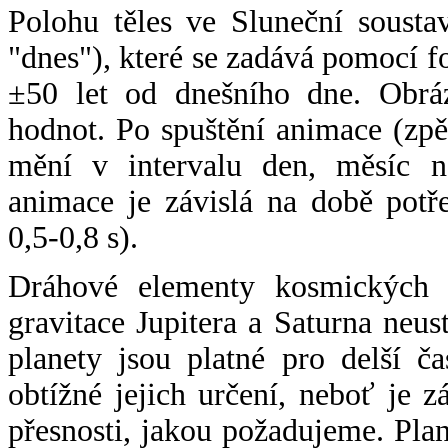
Polohu těles ve Sluneční sousta
"dnes"), které se zadává pomocí 
±50 let od dnešního dne. Obráz
hodnot. Po spuštění animace (zpě
mění v intervalu den, měsíc ne
animace je závislá na době potř
0,5-0,8 s).
Dráhové elementy kosmických t
gravitace Jupitera a Saturna neu
planety jsou platné pro delší č
obtížné jejich určení, neboť je 
přesnosti, jakou požadujeme. Pla