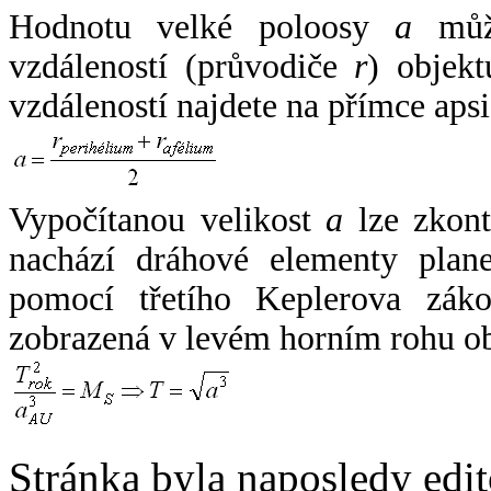
Hodnotu velké poloosy
a
může
vzdáleností (průvodiče
r
) objekt
vzdáleností najdete na přímce apsi
Vypočítanou velikost
a
lze zkont
nachází dráhové elementy plane
pomocí třetího Keplerova zák
zobrazená v levém horním rohu o
Stránka byla naposledy edi