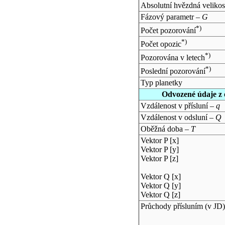
Absolutní hvězdná velikos
Fázový parametr –
G
*)
Počet pozorování
*)
Počet opozic
*)
Pozorována v letech
*)
Poslední pozorování
Typ planetky
Odvozené údaje z 
Vzdálenost v přísluní –
q
Vzdálenost v odsluní –
Q
Oběžná doba –
T
Vektor P [x]
Vektor P [y]
Vektor P [z]
Vektor Q [x]
Vektor Q [y]
Vektor Q [z]
Průchody přísluním (v
JD
)