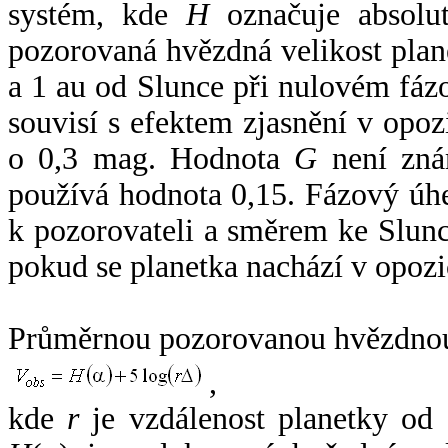
systém, kde
H
označuje absolut
pozorovaná hvězdná velikost plan
a 1 au od Slunce při nulovém fá
souvisí s efektem zjasnění v opoz
o 0,3 mag. Hodnota
G
není zná
používá hodnota 0,15. Fázový úh
k pozorovateli a směrem ke Slunc
pokud se planetka nachází v opozi
Průměrnou pozorovanou hvězdnou 
,
kde
r
je vzdálenost planetky od