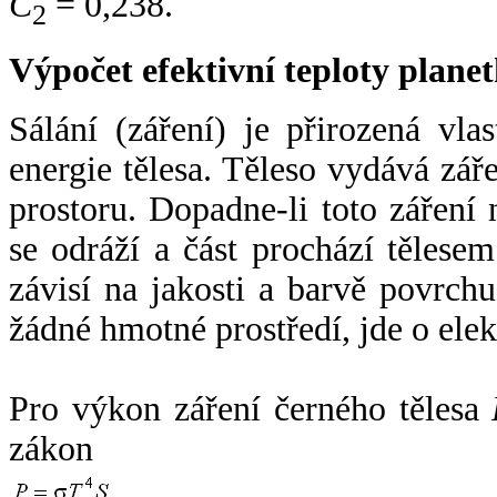
C
= 0,238.
2
Výpočet efektivní teploty plan
Sálání (záření) je přirozená vla
energie tělesa. Těleso vydává zá
prostoru. Dopadne-li toto záření n
se odráží a část prochází tělesem
závisí na jakosti a barvě povrch
žádné hmotné prostředí, jde o ele
Pro výkon záření černého tělesa
zákon