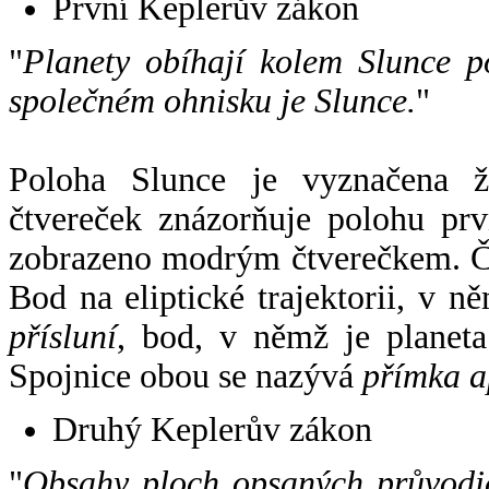
První Keplerův zákon
"
Planety obíhají kolem Slunce p
společném ohnisku je Slunce.
"
Poloha Slunce je vyznačena 
čtvereček znázorňuje polohu pr
zobrazeno modrým čtverečkem. Če
Bod na eliptické trajektorii, v n
přísluní
, bod, v němž je planet
Spojnice obou se nazývá
přímka a
Druhý Keplerův zákon
"
Obsahy ploch opsaných průvodič