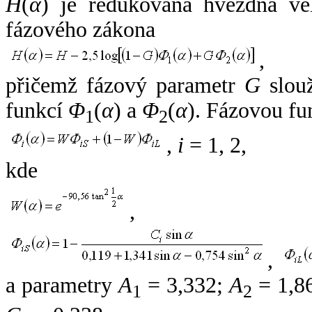
H
(
α
) je redukovaná hvězdná vel
fázového zákona
,
přičemž fázový parametr
G
slouž
funkcí
Φ
(
α
) a
Φ
(
α
). Fázovou fu
1
2
,
i
= 1, 2,
kde
,
,
a parametry
A
= 3,332;
A
= 1,8
1
2