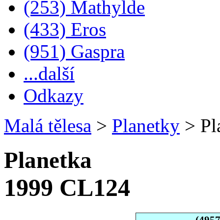
(253) Mathylde
(433) Eros
(951) Gaspra
...další
Odkazy
Malá tělesa
>
Planetky
>
Pl
Planetka
1999 CL124
(495