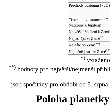
Průchody odsluním (v
JD
)
Tisserandův parametr –
T
J
(vztažený k Jupiteru)
Největší přiblížení k Zemi
**)
Nejjasnější ze Země
**)
Nejdále od Země
**
Nejméně jasná ze Země
*)
vztaženo
**)
hodnoty pro největší/nejmenší přibl
jsou spočítány pro období od 8. srpna
Poloha planetky