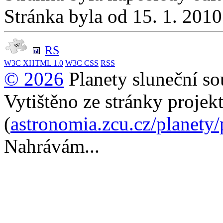
Stránka byla od 15. 1. 201
RS
W3C
XHTML 1.0
W3C
CSS
RSS
© 2026
Planety sluneční so
Vytištěno ze stránky projek
(
astronomia.zcu.cz/planety
Nahrávám...