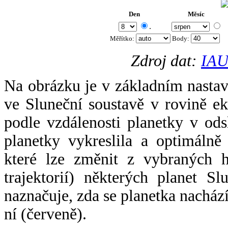
Den
Měsíc
.
Měřítko:
Body
:
Zdroj dat:
IAU
Na obrázku je v základním nastav
ve Sluneční soustavě v rovině ek
podle vzdálenosti planetky v odsl
planetky vykreslila a optimálně
které lze změnit z vybraných h
trajektorií) některých planet Sl
naznačuje, zda se planetka nacház
ní (červeně).