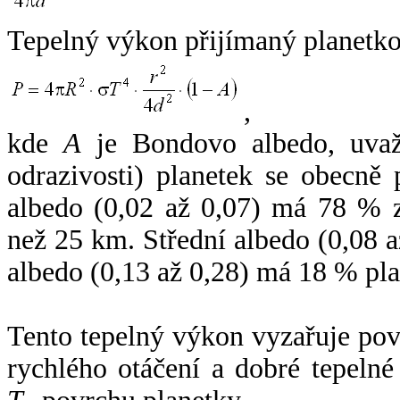
Tepelný výkon přijímaný planetko
,
kde
A
je Bondovo albedo, uvaž
odrazivosti) planetek se obecně
albedo (0,02 až 0,07) má 78 % z
než 25 km. Střední albedo (0,08 
albedo (0,13 až 0,28) má 18 % pla
Tento tepelný výkon vyzařuje po
rychlého otáčení a dobré tepelné