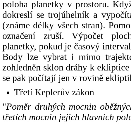
poloha planetky v prostoru. Kdy
dokreslí se trojúhelník a vypoč
(známe délky všech stran). Pomo
označení zruší. Výpočet ploch
planetky, pokud je časový interval
Body lze vybrat i mimo trajekto
zohledněn sklon dráhy k ekliptice
se pak počítají jen v rovině eklipti
Třetí Keplerův zákon
"
Poměr druhých mocnin oběžných
třetích mocnin jejich hlavních pol