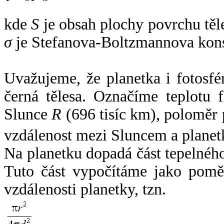
kde
S
je obsah plochy povrchu těl
σ
je Stefanova-Boltzmannova kons
Uvažujeme, že planetka i fotosfér
černá tělesa. Označíme teplotu 
Slunce
R
(696 tisíc km), poloměr
vzdálenost mezi Sluncem a plane
Na planetku dopadá část tepelnéh
Tuto část vypočítáme jako pomě
vzdálenosti planetky, tzn.