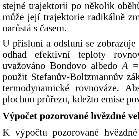
stejné trajektorii po několik oběh
může její trajektorie radikálně zm
narůstá s časem.
U přísluní a odsluní se zobrazuje
odhad efektivní teploty rovno
uvažováno Bondovo albedo
A
= 
použit Stefanův-Boltzmannův zák
termodynamické rovnováze. Abs
plochou průřezu, kdežto emise po
Výpočet pozorované hvězdné ve
K výpočtu pozorované hvězdné v