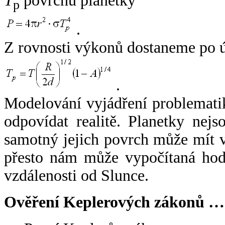
T
povrchu planetky
p
.
Z rovnosti výkonů dostaneme po 
.
Modelování vyjádření problemati
odpovídat realitě. Planetky nejso
samotný jejich povrch může mít v
přesto nám může vypočítaná hodn
vzdálenosti od Slunce.
Ověření Keplerových zákonů …