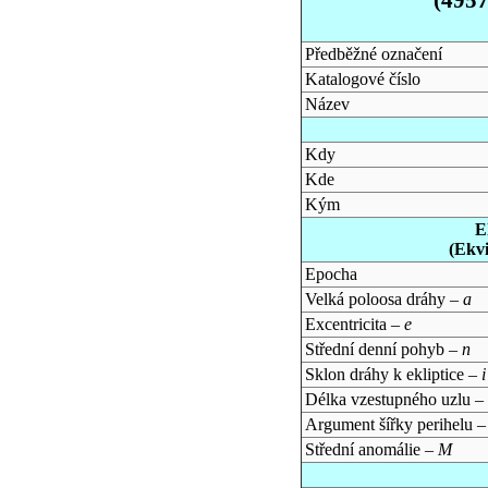
Předběžné označení
Katalogové číslo
Název
Kdy
Kde
Kým
E
(Ekv
Epocha
Velká poloosa dráhy –
a
Excentricita –
e
Střední denní pohyb –
n
Sklon dráhy k ekliptice –
i
Délka vzestupného uzlu –
Argument šířky perihelu 
Střední anomálie –
M