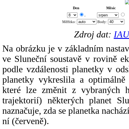
Den
Měsíc
.
Měřítko:
Body
:
Zdroj dat:
IAU
Na obrázku je v základním nastav
ve Sluneční soustavě v rovině ek
podle vzdálenosti planetky v odsl
planetky vykreslila a optimálně
které lze změnit z vybraných h
trajektorií) některých planet Sl
naznačuje, zda se planetka nacház
ní (červeně).