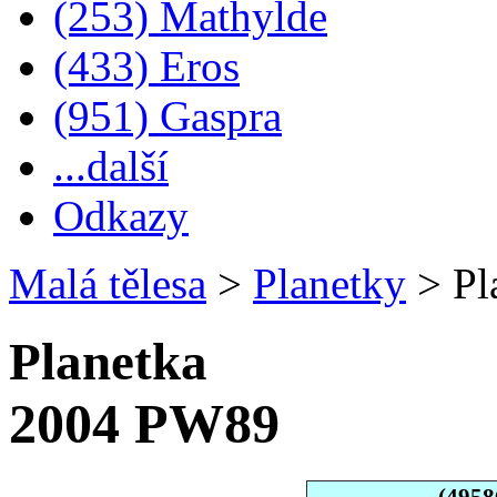
(253) Mathylde
(433) Eros
(951) Gaspra
...další
Odkazy
Malá tělesa
>
Planetky
>
Pl
Planetka
2004 PW89
(4958