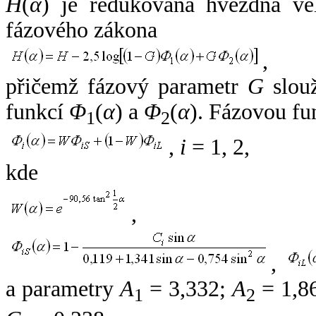
H
(
α
) je redukovaná hvězdná vel
fázového zákona
,
přičemž fázový parametr
G
slouž
funkcí
Φ
(
α
) a
Φ
(
α
). Fázovou fu
1
2
,
i
= 1, 2,
kde
,
,
a parametry
A
= 3,332;
A
= 1,8
1
2