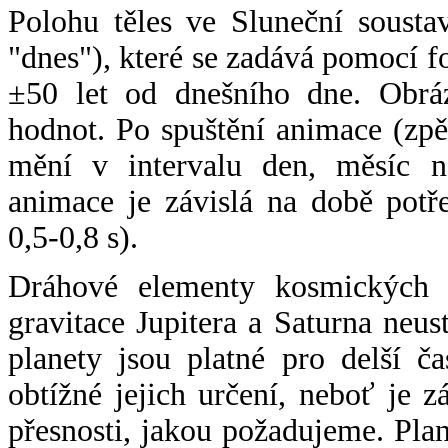
Polohu těles ve Sluneční sousta
"dnes"), které se zadává pomocí 
±50 let od dnešního dne. Obráz
hodnot. Po spuštění animace (zpě
mění v intervalu den, měsíc ne
animace je závislá na době potř
0,5-0,8 s).
Dráhové elementy kosmických t
gravitace Jupitera a Saturna neu
planety jsou platné pro delší č
obtížné jejich určení, neboť je 
přesnosti, jakou požadujeme. Pla