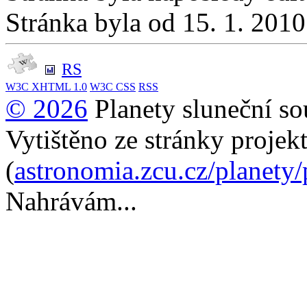
Stránka byla od 15. 1. 201
RS
W3C
XHTML 1.0
W3C
CSS
RSS
© 2026
Planety sluneční so
Vytištěno ze stránky projek
(
astronomia.zcu.cz/planety
Nahrávám...