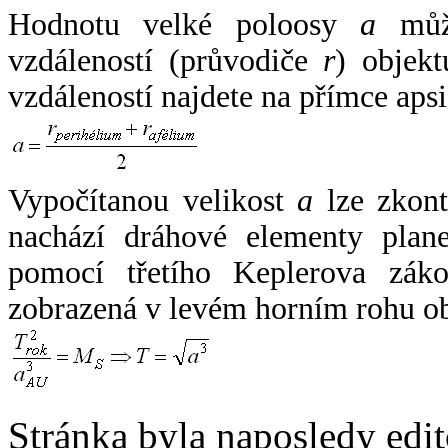
Hodnotu velké poloosy
a
může
vzdáleností (průvodiče
r
) objekt
vzdáleností najdete na přímce apsi
Vypočítanou velikost
a
lze zkont
nachází dráhové elementy plane
pomocí třetího Keplerova zák
zobrazená v levém horním rohu o
Stránka byla naposledy edi