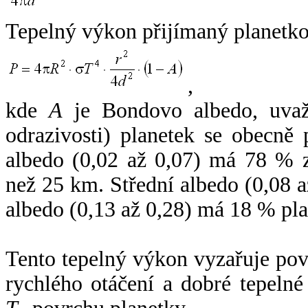
Tepelný výkon přijímaný planetko
,
kde
A
je Bondovo albedo, uvaž
odrazivosti) planetek se obecně
albedo (0,02 až 0,07) má 78 % z
než 25 km. Střední albedo (0,08 
albedo (0,13 až 0,28) má 18 % pla
Tento tepelný výkon vyzařuje po
rychlého otáčení a dobré tepelné