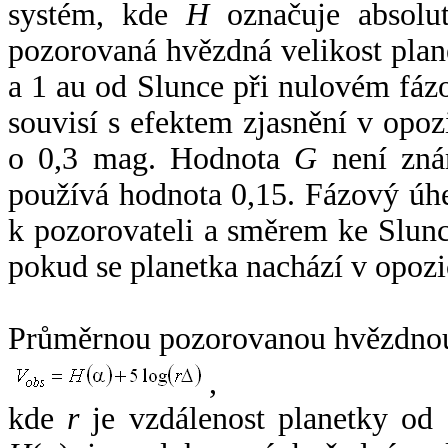
systém, kde
H
označuje absolut
pozorovaná hvězdná velikost plan
a 1 au od Slunce při nulovém fá
souvisí s efektem zjasnění v opoz
o 0,3 mag. Hodnota
G
není zná
používá hodnota 0,15. Fázový úh
k pozorovateli a směrem ke Slunc
pokud se planetka nachází v opozi
Průměrnou pozorovanou hvězdnou 
,
kde
r
je vzdálenost planetky od