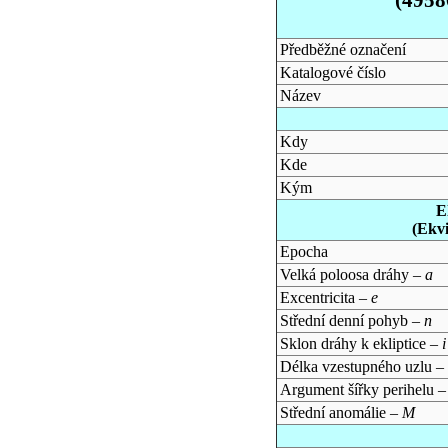
Předběžné označení
Katalogové číslo
Název
Kdy
Kde
Kým
E
(Ekv
Epocha
Velká poloosa dráhy –
a
Excentricita –
e
Střední denní pohyb –
n
Sklon dráhy k ekliptice –
i
Délka vzestupného uzlu –
Argument šířky perihelu 
Střední anomálie –
M