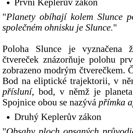
První Keplerův zákon
"
Planety obíhají kolem Slunce p
společném ohnisku je Slunce.
"
Poloha Slunce je vyznačena 
čtvereček znázorňuje polohu pr
zobrazeno modrým čtverečkem. Če
Bod na eliptické trajektorii, v n
přísluní
, bod, v němž je planet
Spojnice obou se nazývá
přímka a
Druhý Keplerův zákon
"
Obsahy ploch opsaných průvodič