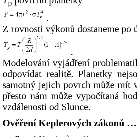
T
povrchu planetky
p
.
Z rovnosti výkonů dostaneme po 
.
Modelování vyjádření problemati
odpovídat realitě. Planetky nejso
samotný jejich povrch může mít v
přesto nám může vypočítaná hodn
vzdálenosti od Slunce.
Ověření Keplerových zákonů …