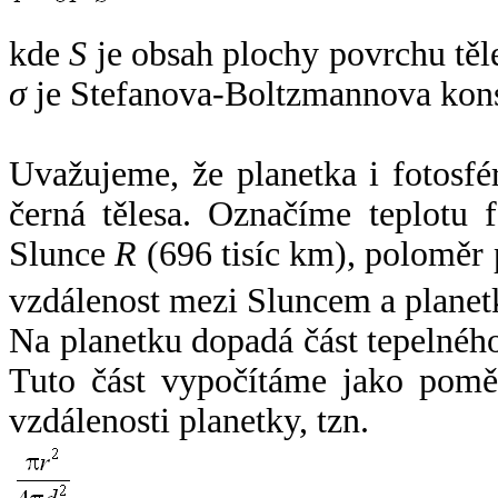
kde
S
je obsah plochy povrchu těl
σ
je Stefanova-Boltzmannova kons
Uvažujeme, že planetka i fotosfér
černá tělesa. Označíme teplotu 
Slunce
R
(696 tisíc km), poloměr
vzdálenost mezi Sluncem a plane
Na planetku dopadá část tepelnéh
Tuto část vypočítáme jako pomě
vzdálenosti planetky, tzn.