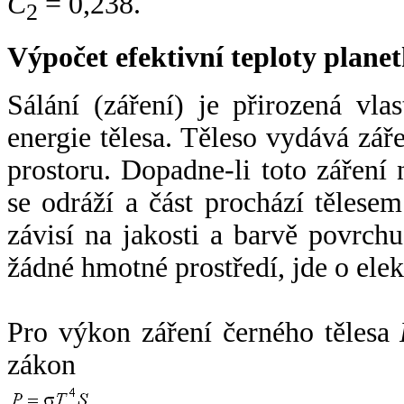
C
= 0,238.
2
Výpočet efektivní teploty plan
Sálání (záření) je přirozená vla
energie tělesa. Těleso vydává zá
prostoru. Dopadne-li toto záření n
se odráží a část prochází tělesem
závisí na jakosti a barvě povrch
žádné hmotné prostředí, jde o ele
Pro výkon záření černého tělesa
zákon