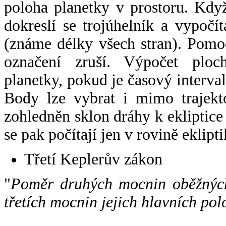
poloha planetky v prostoru. Kdy
dokreslí se trojúhelník a vypoč
(známe délky všech stran). Pomo
označení zruší. Výpočet ploch
planetky, pokud je časový interval
Body lze vybrat i mimo trajekto
zohledněn sklon dráhy k ekliptice
se pak počítají jen v rovině eklipti
Třetí Keplerův zákon
"
Poměr druhých mocnin oběžných
třetích mocnin jejich hlavních pol