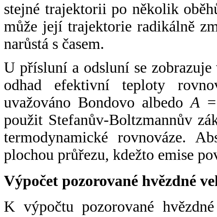
stejné trajektorii po několik oběh
může její trajektorie radikálně zm
narůstá s časem.
U přísluní a odsluní se zobrazuje
odhad efektivní teploty rovno
uvažováno Bondovo albedo
A
= 
použit Stefanův-Boltzmannův zák
termodynamické rovnováze. Abs
plochou průřezu, kdežto emise po
Výpočet pozorované hvězdné ve
K výpočtu pozorované hvězdné v