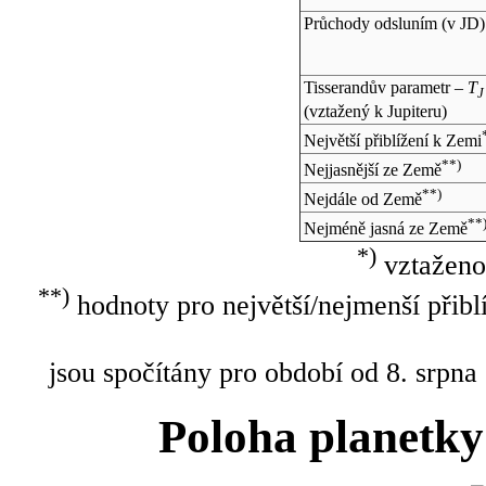
Průchody odsluním (v
JD
)
Tisserandův parametr –
T
J
(vztažený k Jupiteru)
Největší přiblížení k Zemi
**)
Nejjasnější ze Země
**)
Nejdále od Země
**
Nejméně jasná ze Země
*)
vztaženo
**)
hodnoty pro největší/nejmenší přibl
jsou spočítány pro období od 8. srpna
Poloha planetky