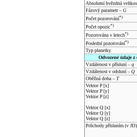
Absolutní hvězdná velikos
Fázový parametr –
G
*)
Počet pozorování
*)
Počet opozic
*)
Pozorována v letech
*)
Poslední pozorování
Typ planetky
Odvozené údaje z 
Vzdálenost v přísluní –
q
Vzdálenost v odsluní –
Q
Oběžná doba –
T
Vektor P [x]
Vektor P [y]
Vektor P [z]
Vektor Q [x]
Vektor Q [y]
Vektor Q [z]
Průchody přísluním (v
JD
)