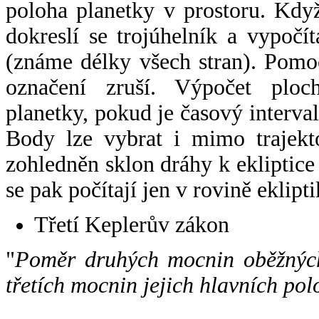
poloha planetky v prostoru. Kdy
dokreslí se trojúhelník a vypoč
(známe délky všech stran). Pomo
označení zruší. Výpočet ploch
planetky, pokud je časový interval
Body lze vybrat i mimo trajekto
zohledněn sklon dráhy k ekliptice
se pak počítají jen v rovině eklipti
Třetí Keplerův zákon
"
Poměr druhých mocnin oběžných
třetích mocnin jejich hlavních pol