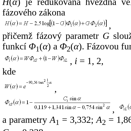
H
(
α
) je redukovaná hvězdná vel
fázového zákona
,
přičemž fázový parametr
G
slouž
funkcí
Φ
(
α
) a
Φ
(
α
). Fázovou fu
1
2
,
i
= 1, 2,
kde
,
,
a parametry
A
= 3,332;
A
= 1,8
1
2