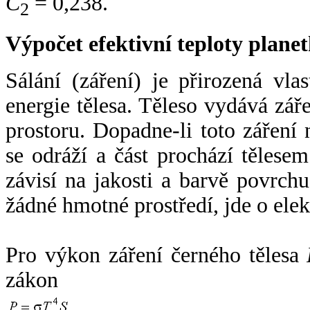
C
= 0,238.
2
Výpočet efektivní teploty plan
Sálání (záření) je přirozená vla
energie tělesa. Těleso vydává zá
prostoru. Dopadne-li toto záření n
se odráží a část prochází tělesem
závisí na jakosti a barvě povrch
žádné hmotné prostředí, jde o ele
Pro výkon záření černého tělesa
zákon