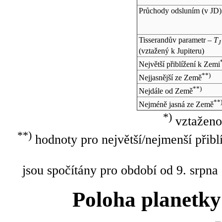
Průchody odsluním (v
JD
)
Tisserandův parametr –
T
J
(vztažený k Jupiteru)
Největší přiblížení k Zemi
**)
Nejjasnější ze Země
**)
Nejdále od Země
**
Nejméně jasná ze Země
*)
vztaženo
**)
hodnoty pro největší/nejmenší přibl
jsou spočítány pro období od 9. srpna
Poloha planetky