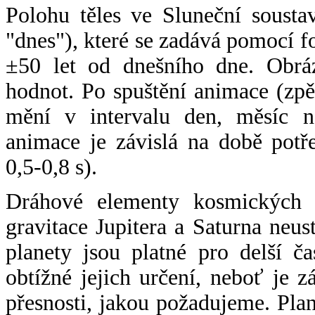
Polohu těles ve Sluneční sousta
"dnes"), které se zadává pomocí 
±50 let od dnešního dne. Obráz
hodnot. Po spuštění animace (zpě
mění v intervalu den, měsíc ne
animace je závislá na době potř
0,5-0,8 s).
Dráhové elementy kosmických t
gravitace Jupitera a Saturna neu
planety jsou platné pro delší č
obtížné jejich určení, neboť je 
přesnosti, jakou požadujeme. Pla