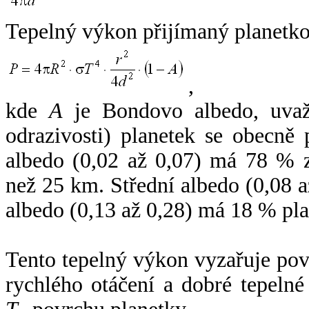
Tepelný výkon přijímaný planetko
,
kde
A
je Bondovo albedo, uvaž
odrazivosti) planetek se obecně
albedo (0,02 až 0,07) má 78 % z
než 25 km. Střední albedo (0,08 
albedo (0,13 až 0,28) má 18 % pla
Tento tepelný výkon vyzařuje po
rychlého otáčení a dobré tepelné