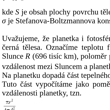
kde
S
je obsah plochy povrchu těl
σ
je Stefanova-Boltzmannova kons
Uvažujeme, že planetka i fotosfér
černá tělesa. Označíme teplotu 
Slunce
R
(696 tisíc km), poloměr
vzdálenost mezi Sluncem a plane
Na planetku dopadá část tepelnéh
Tuto část vypočítáme jako pomě
vzdálenosti planetky, tzn.