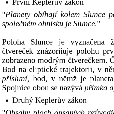
První Keplerův zákon
"
Planety obíhají kolem Slunce p
společném ohnisku je Slunce.
"
Poloha Slunce je vyznačena 
čtvereček znázorňuje polohu pr
zobrazeno modrým čtverečkem. Če
Bod na eliptické trajektorii, v n
přísluní
, bod, v němž je planet
Spojnice obou se nazývá
přímka a
Druhý Keplerův zákon
"
Obsahy ploch opsaných průvodič