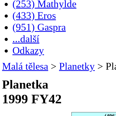
(253) Mathylde
(433) Eros
(951) Gaspra
...další
Odkazy
Malá tělesa
>
Planetky
>
Pl
Planetka
1999 FY42
(496