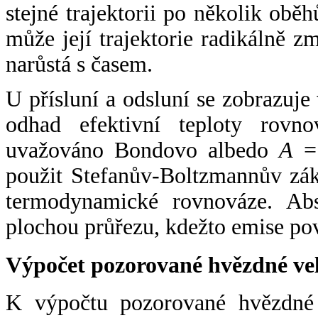
stejné trajektorii po několik oběh
může její trajektorie radikálně zm
narůstá s časem.
U přísluní a odsluní se zobrazuje
odhad efektivní teploty rovno
uvažováno Bondovo albedo
A
= 
použit Stefanův-Boltzmannův zák
termodynamické rovnováze. Abs
plochou průřezu, kdežto emise po
Výpočet pozorované hvězdné ve
K výpočtu pozorované hvězdné v