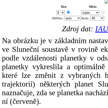
Den
Měsíc
.
Měřítko:
Body
:
Zdroj dat:
IAU
Na obrázku je v základním nastav
ve Sluneční soustavě v rovině ek
podle vzdálenosti planetky v odsl
planetky vykreslila a optimálně
které lze změnit z vybraných h
trajektorií) některých planet Sl
naznačuje, zda se planetka nacház
ní (červeně).