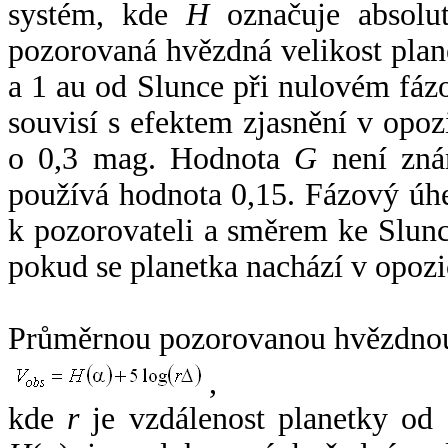
systém, kde
H
označuje absolut
pozorovaná hvězdná velikost plan
a 1 au od Slunce při nulovém fá
souvisí s efektem zjasnění v opoz
o 0,3 mag. Hodnota
G
není zná
používá hodnota 0,15. Fázový úh
k pozorovateli a směrem ke Slunc
pokud se planetka nachází v opozi
Průměrnou pozorovanou hvězdnou 
,
kde
r
je vzdálenost planetky od