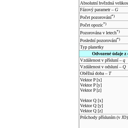
Absolutní hvězdná velikos
Fázový parametr –
G
*)
Počet pozorování
*)
Počet opozic
*)
Pozorována v letech
*)
Poslední pozorování
Typ planetky
Odvozené údaje z 
Vzdálenost v přísluní –
q
Vzdálenost v odsluní –
Q
Oběžná doba –
T
Vektor P [x]
Vektor P [y]
Vektor P [z]
Vektor Q [x]
Vektor Q [y]
Vektor Q [z]
Průchody přísluním (v
JD
)