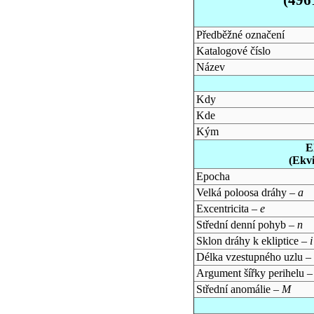
Předběžné označení
Katalogové číslo
Název
Kdy
Kde
Kým
E
(Ekv
Epocha
Velká poloosa dráhy –
a
Excentricita –
e
Střední denní pohyb –
n
Sklon dráhy k ekliptice –
i
Délka vzestupného uzlu –
Argument šířky perihelu 
Střední anomálie –
M