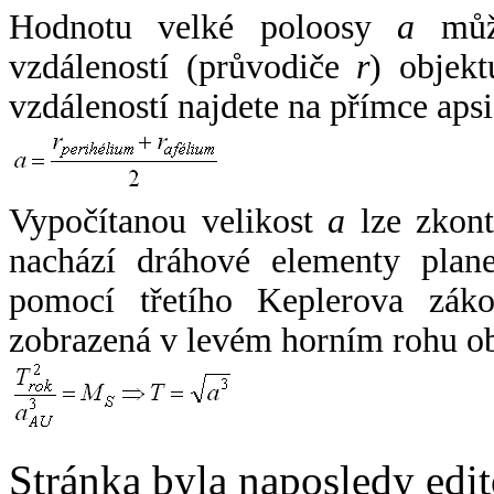
Hodnotu velké poloosy
a
může
vzdáleností (průvodiče
r
) objekt
vzdáleností najdete na přímce apsi
Vypočítanou velikost
a
lze zkont
nachází dráhové elementy plane
pomocí třetího Keplerova zák
zobrazená v levém horním rohu o
Stránka byla naposledy edi