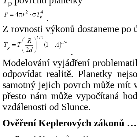
T
povrchu planetky
p
.
Z rovnosti výkonů dostaneme po 
.
Modelování vyjádření problemati
odpovídat realitě. Planetky nejso
samotný jejich povrch může mít v
přesto nám může vypočítaná hodn
vzdálenosti od Slunce.
Ověření Keplerových zákonů …