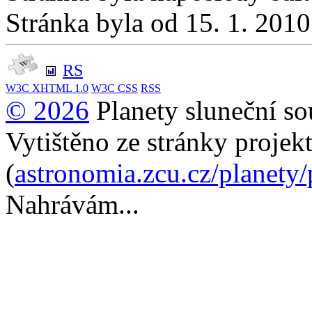
Stránka byla od 15. 1. 201
RS
W3C
XHTML 1.0
W3C
CSS
RSS
© 2026
Planety sluneční so
Vytištěno ze stránky projek
(
astronomia.zcu.cz/planety
Nahrávám...