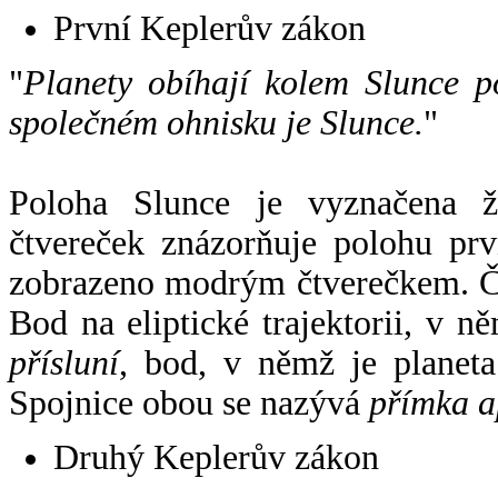
První Keplerův zákon
"
Planety obíhají kolem Slunce p
společném ohnisku je Slunce.
"
Poloha Slunce je vyznačena 
čtvereček znázorňuje polohu pr
zobrazeno modrým čtverečkem. Če
Bod na eliptické trajektorii, v n
přísluní
, bod, v němž je planet
Spojnice obou se nazývá
přímka a
Druhý Keplerův zákon