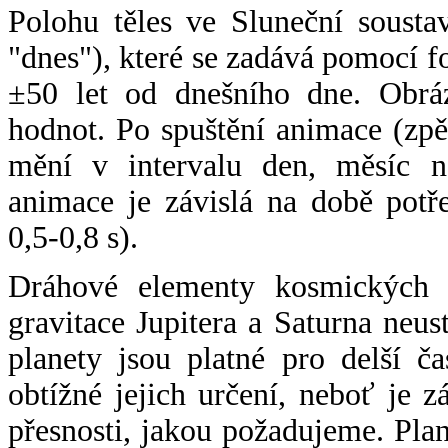
Polohu těles ve Sluneční sousta
"dnes"), které se zadává pomocí 
±50 let od dnešního dne. Obráz
hodnot. Po spuštění animace (zpě
mění v intervalu den, měsíc ne
animace je závislá na době potř
0,5-0,8 s).
Dráhové elementy kosmických t
gravitace Jupitera a Saturna neu
planety jsou platné pro delší č
obtížné jejich určení, neboť je 
přesnosti, jakou požadujeme. Pla