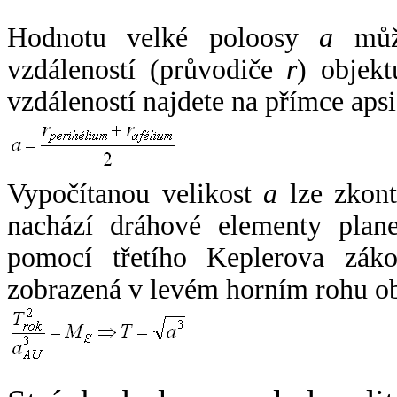
Hodnotu velké poloosy
a
může
vzdáleností (průvodiče
r
) objekt
vzdáleností najdete na přímce apsi
Vypočítanou velikost
a
lze zkont
nachází dráhové elementy plane
pomocí třetího Keplerova zák
zobrazená v levém horním rohu o