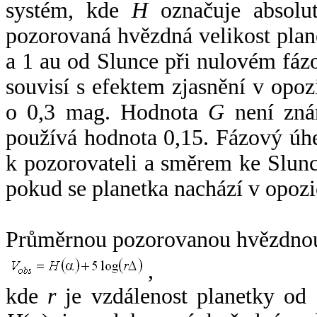
systém, kde
H
označuje absolut
pozorovaná hvězdná velikost plan
a 1 au od Slunce při nulovém fá
souvisí s efektem zjasnění v opoz
o 0,3 mag. Hodnota
G
není zná
používá hodnota 0,15. Fázový úh
k pozorovateli a směrem ke Slunc
pokud se planetka nachází v opozi
Průměrnou pozorovanou hvězdnou 
,
kde
r
je vzdálenost planetky od