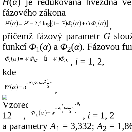
H
(
α
) je redukovaná hvězdná vel
fázového zákona
,
přičemž fázový parametr
G
slouž
funkcí
Φ
(
α
) a
Φ
(
α
). Fázovou fu
1
2
,
i
= 1, 2,
kde
,
,
,
i
= 1, 2
a parametry
A
= 3,332;
A
= 1,8
1
2