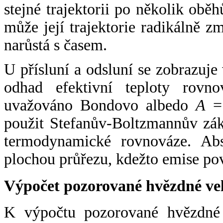
stejné trajektorii po několik oběh
může její trajektorie radikálně zm
narůstá s časem.
U přísluní a odsluní se zobrazuje
odhad efektivní teploty rovno
uvažováno Bondovo albedo
A
= 
použit Stefanův-Boltzmannův zák
termodynamické rovnováze. Abs
plochou průřezu, kdežto emise po
Výpočet pozorované hvězdné ve
K výpočtu pozorované hvězdné v