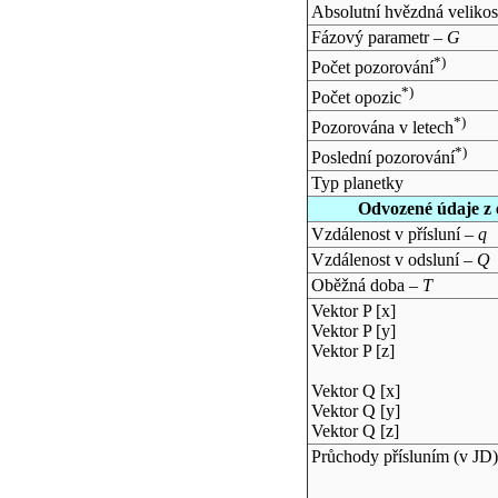
Absolutní hvězdná velikos
Fázový parametr –
G
*)
Počet pozorování
*)
Počet opozic
*)
Pozorována v letech
*)
Poslední pozorování
Typ planetky
Odvozené údaje z 
Vzdálenost v přísluní –
q
Vzdálenost v odsluní –
Q
Oběžná doba –
T
Vektor P [x]
Vektor P [y]
Vektor P [z]
Vektor Q [x]
Vektor Q [y]
Vektor Q [z]
Průchody přísluním (v
JD
)