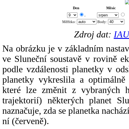
Den
Měsíc
.
Měřítko:
Body
:
Zdroj dat:
IAU
Na obrázku je v základním nastav
ve Sluneční soustavě v rovině ek
podle vzdálenosti planetky v odsl
planetky vykreslila a optimálně
které lze změnit z vybraných h
trajektorií) některých planet Sl
naznačuje, zda se planetka nacház
ní (červeně).