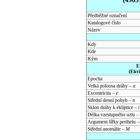
Předběžné označení
Katalogové číslo
Název
Kdy
Kde
Kým
E
(Ekv
Epocha
Velká poloosa dráhy –
a
Excentricita –
e
Střední denní pohyb –
n
Sklon dráhy k ekliptice –
i
Délka vzestupného uzlu –
Argument šířky perihelu 
Střední anomálie –
M