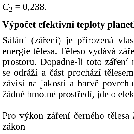
C
= 0,238.
2
Výpočet efektivní teploty plan
Sálání (záření) je přirozená vla
energie tělesa. Těleso vydává zá
prostoru. Dopadne-li toto záření n
se odráží a část prochází tělesem
závisí na jakosti a barvě povrch
žádné hmotné prostředí, jde o ele
Pro výkon záření černého tělesa
zákon