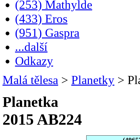
(253) Mathylde
(433) Eros
(951) Gaspra
...další
Odkazy
Malá tělesa
>
Planetky
>
Pl
Planetka
2015 AB224
(4965