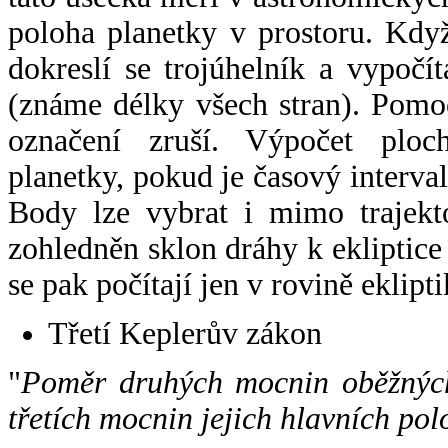
poloha planetky v prostoru. Kdy
dokreslí se trojúhelník a vypoč
(známe délky všech stran). Pomo
označení zruší. Výpočet ploch
planetky, pokud je časový interval
Body lze vybrat i mimo trajekto
zohledněn sklon dráhy k ekliptice
se pak počítají jen v rovině eklipti
Třetí Keplerův zákon
"
Poměr druhých mocnin oběžných
třetích mocnin jejich hlavních pol