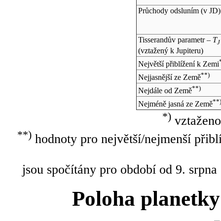
Průchody odsluním (v
JD
)
Tisserandův parametr –
T
J
(vztažený k Jupiteru)
Největší přiblížení k Zemi
**)
Nejjasnější ze Země
**)
Nejdále od Země
**
Nejméně jasná ze Země
*)
vztaženo
**)
hodnoty pro největší/nejmenší přibl
jsou spočítány pro období od 9. srpna
Poloha planetky