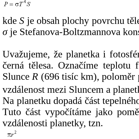
kde
S
je obsah plochy povrchu těl
σ
je Stefanova-Boltzmannova kons
Uvažujeme, že planetka i fotosfér
černá tělesa. Označíme teplotu 
Slunce
R
(696 tisíc km), poloměr
vzdálenost mezi Sluncem a plane
Na planetku dopadá část tepelnéh
Tuto část vypočítáme jako pomě
vzdálenosti planetky, tzn.