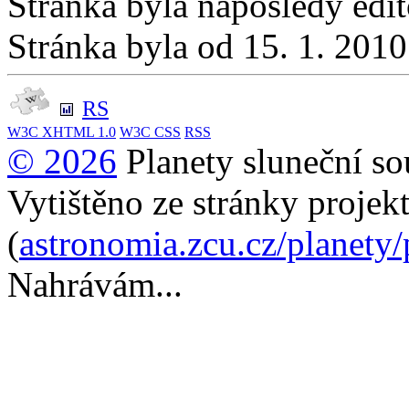
Stránka byla naposledy edi
Stránka byla od 15. 1. 201
RS
W3C
XHTML 1.0
W3C
CSS
RSS
© 2026
Planety sluneční so
Vytištěno ze stránky projek
(
astronomia.zcu.cz/planety
Nahrávám...