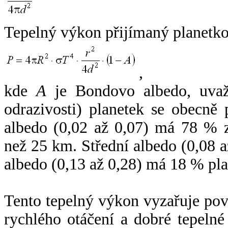
Tepelný výkon přijímaný planetko
,
kde
A
je Bondovo albedo, uvaž
odrazivosti) planetek se obecně
albedo (0,02 až 0,07) má 78 % z
než 25 km. Střední albedo (0,08 
albedo (0,13 až 0,28) má 18 % pla
Tento tepelný výkon vyzařuje po
rychlého otáčení a dobré tepelné