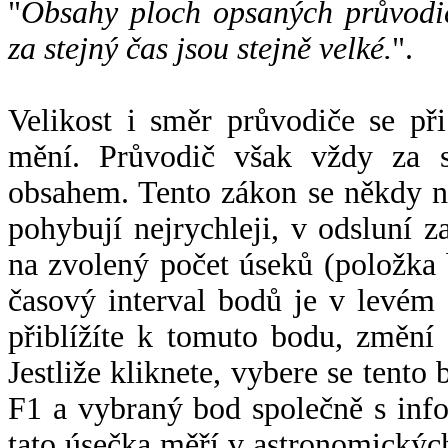
"
Obsahy ploch opsaných průvodič
za stejný čas jsou stejně velké.
".
Velikost i směr průvodiče se při
mění. Průvodič však vždy za s
obsahem. Tento zákon se někdy 
pohybují nejrychleji, v odsluní z
na zvolený počet úseků (položka 
časový interval bodů je v levém
přiblížíte k tomuto bodu, změní
Jestliže kliknete, vybere se tento
F1 a vybraný bod společně s info
tato úsečka měří v astronomickýc