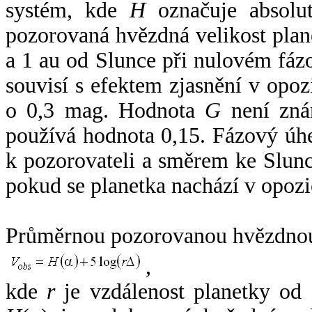
systém, kde
H
označuje absolut
pozorovaná hvězdná velikost plan
a 1 au od Slunce při nulovém fá
souvisí s efektem zjasnění v opoz
o 0,3 mag. Hodnota
G
není zná
používá hodnota 0,15. Fázový úh
k pozorovateli a směrem ke Slunc
pokud se planetka nachází v opozi
Průměrnou pozorovanou hvězdnou 
,
kde
r
je vzdálenost planetky od