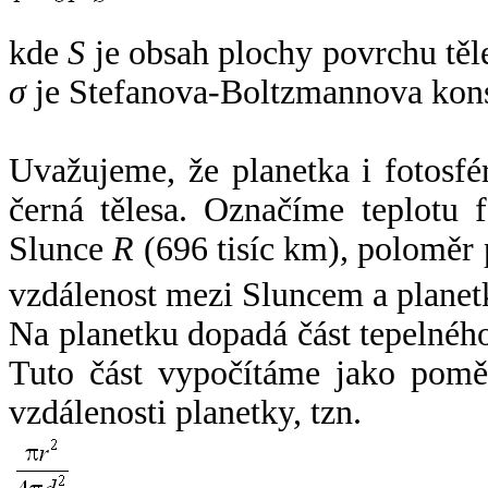
kde
S
je obsah plochy povrchu těl
σ
je Stefanova-Boltzmannova kons
Uvažujeme, že planetka i fotosfér
černá tělesa. Označíme teplotu 
Slunce
R
(696 tisíc km), poloměr
vzdálenost mezi Sluncem a plane
Na planetku dopadá část tepelnéh
Tuto část vypočítáme jako pomě
vzdálenosti planetky, tzn.