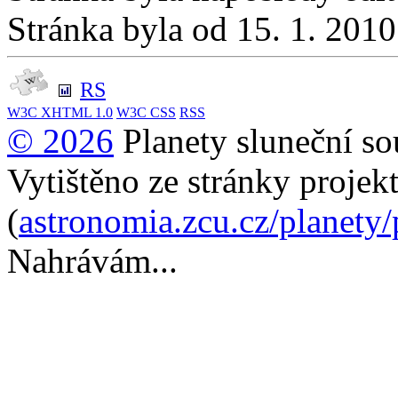
Stránka byla od 15. 1. 201
RS
W3C
XHTML 1.0
W3C
CSS
RSS
© 2026
Planety sluneční so
Vytištěno ze stránky projek
(
astronomia.zcu.cz/planety
Nahrávám...