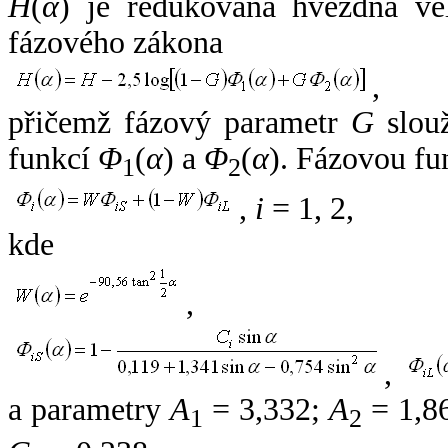
H
(
α
) je redukovaná hvězdná vel
fázového zákona
,
přičemž fázový parametr
G
slouž
funkcí
Φ
(
α
) a
Φ
(
α
). Fázovou fu
1
2
,
i
= 1, 2,
kde
,
,
a parametry
A
= 3,332;
A
= 1,8
1
2