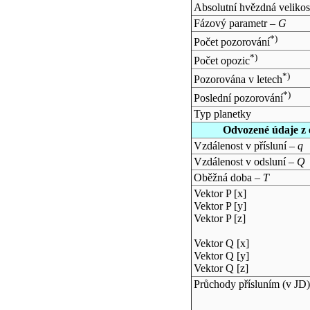
Absolutní hvězdná velikos
Fázový parametr –
G
*)
Počet pozorování
*)
Počet opozic
*)
Pozorována v letech
*)
Poslední pozorování
Typ planetky
Odvozené údaje z 
Vzdálenost v přísluní –
q
Vzdálenost v odsluní –
Q
Oběžná doba –
T
Vektor P [x]
Vektor P [y]
Vektor P [z]
Vektor Q [x]
Vektor Q [y]
Vektor Q [z]
Průchody přísluním (v
JD
)