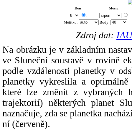
Den
Měsíc
.
Měřítko:
Body
:
Zdroj dat:
IAU
Na obrázku je v základním nastav
ve Sluneční soustavě v rovině ek
podle vzdálenosti planetky v odsl
planetky vykreslila a optimálně
které lze změnit z vybraných h
trajektorií) některých planet Sl
naznačuje, zda se planetka nacház
ní (červeně).