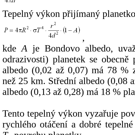
Tepelný výkon přijímaný planetko
,
kde
A
je Bondovo albedo, uvaž
odrazivosti) planetek se obecně
albedo (0,02 až 0,07) má 78 % z
než 25 km. Střední albedo (0,08 
albedo (0,13 až 0,28) má 18 % pla
Tento tepelný výkon vyzařuje po
rychlého otáčení a dobré tepelné