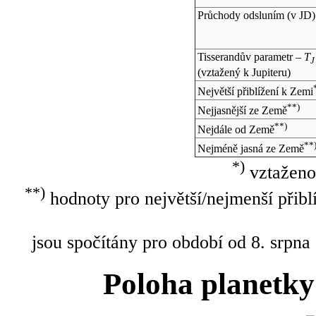
Průchody odsluním (v
JD
)
Tisserandův parametr –
T
J
(vztažený k Jupiteru)
Největší přiblížení k Zemi
**)
Nejjasnější ze Země
**)
Nejdále od Země
**
Nejméně jasná ze Země
*)
vztaženo
**)
hodnoty pro největší/nejmenší přibl
jsou spočítány pro období od 8. srpna
Poloha planetky