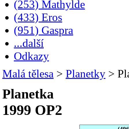
(253) Mathylde
(433) Eros
(951) Gaspra
...další
Odkazy
Malá tělesa
>
Planetky
>
Pl
Planetka
1999 OP2
(49