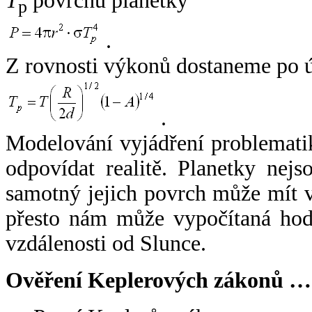
T
povrchu planetky
p
.
Z rovnosti výkonů dostaneme po 
.
Modelování vyjádření problemati
odpovídat realitě. Planetky nejso
samotný jejich povrch může mít v
přesto nám může vypočítaná hodn
vzdálenosti od Slunce.
Ověření Keplerových zákonů …