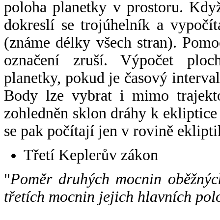
poloha planetky v prostoru. Kdy
dokreslí se trojúhelník a vypoč
(známe délky všech stran). Pomo
označení zruší. Výpočet ploch
planetky, pokud je časový interval
Body lze vybrat i mimo trajekto
zohledněn sklon dráhy k ekliptice
se pak počítají jen v rovině eklipti
Třetí Keplerův zákon
"
Poměr druhých mocnin oběžných
třetích mocnin jejich hlavních pol