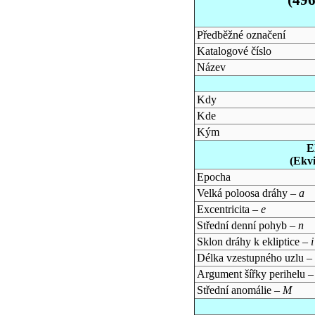
Předběžné označení
Katalogové číslo
Název
Kdy
Kde
Kým
E
(Ekv
Epocha
Velká poloosa dráhy –
a
Excentricita –
e
Střední denní pohyb –
n
Sklon dráhy k ekliptice –
i
Délka vzestupného uzlu –
Argument šířky perihelu 
Střední anomálie –
M