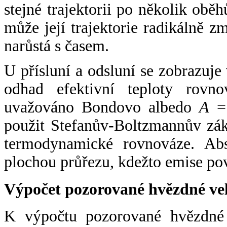
stejné trajektorii po několik oběh
může její trajektorie radikálně zm
narůstá s časem.
U přísluní a odsluní se zobrazuje
odhad efektivní teploty rovno
uvažováno Bondovo albedo
A
= 
použit Stefanův-Boltzmannův zák
termodynamické rovnováze. Abs
plochou průřezu, kdežto emise po
Výpočet pozorované hvězdné ve
K výpočtu pozorované hvězdné v