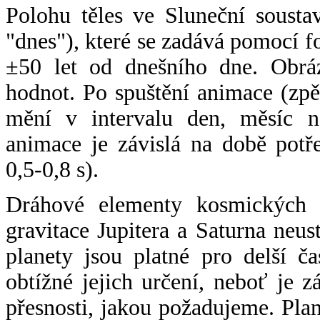
Polohu těles ve Sluneční sousta
"dnes"), které se zadává pomocí 
±50 let od dnešního dne. Obráz
hodnot. Po spuštění animace (zpě
mění v intervalu den, měsíc ne
animace je závislá na době potř
0,5-0,8 s).
Dráhové elementy kosmických t
gravitace Jupitera a Saturna neu
planety jsou platné pro delší č
obtížné jejich určení, neboť je 
přesnosti, jakou požadujeme. Pla