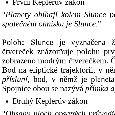
První Keplerův zákon
"
Planety obíhají kolem Slunce p
společném ohnisku je Slunce.
"
Poloha Slunce je vyznačena 
čtvereček znázorňuje polohu pr
zobrazeno modrým čtverečkem. Če
Bod na eliptické trajektorii, v n
přísluní
, bod, v němž je planet
Spojnice obou se nazývá
přímka a
Druhý Keplerův zákon
"
Obsahy ploch opsaných průvodič