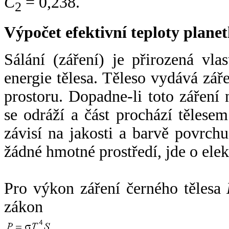
C
= 0,238.
2
Výpočet efektivní teploty plan
Sálání (záření) je přirozená vla
energie tělesa. Těleso vydává zá
prostoru. Dopadne-li toto záření n
se odráží a část prochází tělesem
závisí na jakosti a barvě povrch
žádné hmotné prostředí, jde o ele
Pro výkon záření černého tělesa
zákon