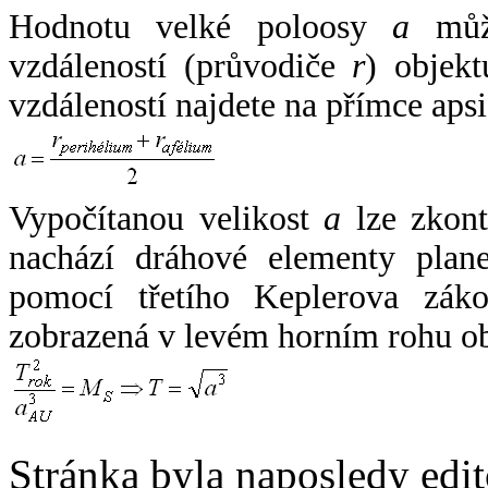
Hodnotu velké poloosy
a
může
vzdáleností (průvodiče
r
) objekt
vzdáleností najdete na přímce apsi
Vypočítanou velikost
a
lze zkont
nachází dráhové elementy plane
pomocí třetího Keplerova zák
zobrazená v levém horním rohu o
Stránka byla naposledy edi