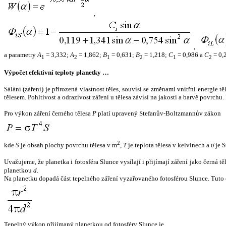
,
,
a parametry
A
= 3,332;
A
= 1,862;
B
= 0,631;
B
= 1,218;
C
= 0,986 a
C
= 0,
1
2
1
2
1
2
Výpočet efektivní teploty planetky …
Sálání (záření) je přirozená vlastnost těles, souvisí se změnami vnitřní energie 
tělesem. Pohltivost a odrazivost záření u tělesa závisí na jakosti a barvě povrch
Pro výkon záření černého tělesa
P
platí upravený Stefanův-Boltzmannův zákon
2
kde
S
je obsah plochy povrchu tělesa v m
,
T
je teplota tělesa v kelvinech a
σ
je S
Uvažujeme, že planetka i fotosféra Slunce vysílají i přijímají záření jako černá 
planetkou
d
.
Na planetku dopadá část tepelného záření vyzařovaného fotosférou Slunce. Tuto 
Tepelný výkon přijímaný planetkou od fotosféry Slunce je