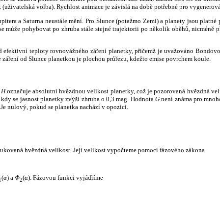
k (uživatelská volba). Rychlost animace je závislá na době potřebné pro vygenerová
itera a Saturna neustále mění. Pro Slunce (potažmo Zemi) a planety jsou platné p
 může pohybovat po zhruba stále stejné trajektorii po několik oběhů, nicméně při p
had efektivní teploty rovnovážného záření planetky, přičemž je uvažováno Bondov
záření od Slunce planetkou je plochou průřezu, kdežto emise povrchem koule.
e
H
označuje absolutní hvězdnou velikost planetky, což je pozorovaná hvězdná veli
i, kdy se jasnost planetky zvýší zhruba o 0,3 mag. Hodnota
G
není známa pro mnoho 
Je nulový, pokud se planetka nachází v opozici.
edukovaná hvězdná velikost. Její velikost vypočteme pomocí fázového zákona
(
α
) a
Φ
(
α
). Fázovou funkci vyjádříme
1
2