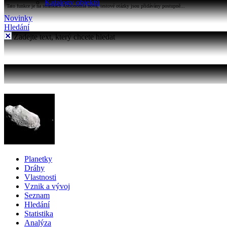
Katalogy objektů
Tato funkce je na stránkách Astronomia nová, testové otázky jsou přidávány postupně...
Novinky
Hledání
Zadejte text, který chcete hledat
Planetky
Dráhy
Vlastnosti
Vznik a vývoj
Seznam
Hledání
Statistika
Analýza