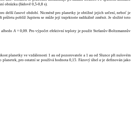
ní obrázku (řádově 0,5-0,8 s).
ro delší časové období. Nicméně pro planetky je obtížné jejich určení, neboť je
růletu poblíž Jupiteru se může její trajektorie radikálně změnit. Je složité toto
o albedo
A
= 0,09. Pro výpočet efektivní teploty je použit Stefanův-Boltzmannův
kost planetky ve vzdálenosti 1 au od pozorovatele a 1 au od Slunce při nulovém
planetek, pro ostatní se používá hodnota 0,15. Fázový úhel
α
je definován jako