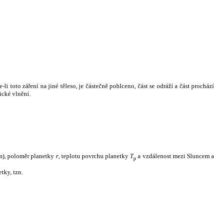
i toto záření na jiné těleso, je částečně pohlceno, část se odráží a část prochází
ické vlnění.
m), poloměr planetky
r
, teplotu povrchu planetky
T
a vzdálenost mezi Sluncem a
p
tky, tzn.