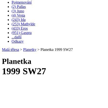
Pojmenování
(2) Pallas
(3) Juno
(4) Vesta
(243) Ida
(253) Mathylde
(433) Eros
(951) Gaspra
...další
Odkazy
Malá tělesa
>
Planetky
>
Planetka 1999 SW27
Planetka
1999 SW27