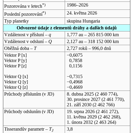
*)
1986–2026
Pozorována v letech
*)
24. května 2026
Poslední pozorování
Typ planetky
skupina Hungaria
Odvozené údaje z elementů dráhy a dalších údajů
Vzdálenost v přísluní –
q
1,777 au – 265 815 000 km
Vzdálenost v odsluní –
Q
2,127 au – 318 152 000 km
Oběžná doba –
T
2,727 roků – 996,0 dnů
Vektor P [x]
−0,6075
Vektor P [y]
0,7858
Vektor P [z]
0,1156
Vektor Q [x]
−0,7315
Vektor Q [y]
−0,4968
Vektor Q [z]
−0,4669
Průchody přísluním (v
JD
)
8. dubna 2025
(2 460 774),
30. prosince 2027
(2 461 770),
21. září 2030
(2 462 766)
Průchody odsluním (v
JD
)
19. srpna 2026
(2 461 272),
11. května 2029
(2 462 268),
1. února 2032
(2 463 264)
Tisserandův parametr –
T
3,8
J