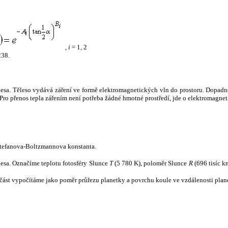
,
i
= 1, 2
238.
tělesa. Těleso vydává záření ve formě elektromagnetických vln do prostoru. Dopadne-l
u. Pro přenos tepla zářením není potřeba žádné hmotné prostředí, jde o elektromagnet
tefanova-Boltzmannova konstanta.
tělesa. Označíme teplotu fotosféry Slunce
T
(5 780 K), poloměr Slunce
R
(696 tisíc k
část vypočítáme jako poměr průřezu planetky a povrchu koule ve vzdálenosti plane