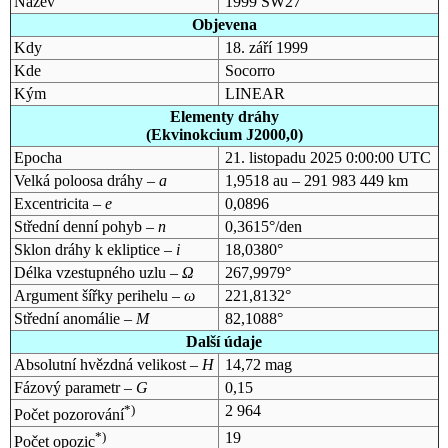
Název
1999 SW27
Objevena
Kdy
18. září 1999
Kde
Socorro
Kým
LINEAR
Elementy dráhy
(Ekvinokcium J2000,0)
Epocha
21. listopadu 2025 0:00:00 UTC
Velká poloosa dráhy –
a
1,9518 au – 291 983 449 km
Excentricita –
e
0,0896
Střední denní pohyb –
n
0,3615°/den
Sklon dráhy k ekliptice –
i
18,0380°
Délka vzestupného uzlu –
Ω
267,9979°
Argument šířky perihelu –
ω
221,8132°
Střední anomálie –
M
82,1088°
Další údaje
Absolutní hvězdná velikost –
H
14,72 mag
Fázový parametr –
G
0,15
*)
2 964
Počet pozorování
*)
19
Počet opozic