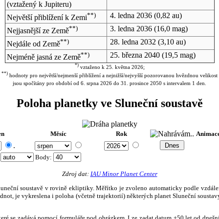
(vztažený k Jupiteru)
**)
4. ledna 2036
(0,82 au)
Největší přiblížení k Zemi
**)
3. ledna 2036
(16,0 mag)
Nejjasnější ze Země
**)
28. ledna 2032
(3,10 au)
Nejdále od Země
**)
25. března 2040
(19,5 mag)
Nejméně jasná ze Země
*)
vztaženo k 25. května 2026;
**)
hodnoty pro největší/nejmenší přiblížení a nejnižší/nejvyšší pozorovanou hvězdnou velikost
jsou spočítány pro období od 6. srpna 2026 do 31. prosince 2050 s intervalem 1 den.
Poloha planetky ve Sluneční soustavě
en
Měsíc
Rok
Animac
.
:
Body
:
Zdroj dat:
IAU Minor Planet Center
eční soustavě v rovině ekliptiky. Měřítko je zvoleno automaticky podle vzdálenost
not, je vykreslena i poloha (včetně trajektorií) některých planet Sluneční soustavy
, které se zadává pomocí formuláře pod obrázkem. Lze zadat datum ±50 let od dneš