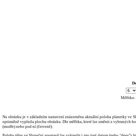
D
Měřítko
Na obrázku je v základním nastavení znázorněna aktuální poloha planetky ve Slun
optimálně vyplnila plochu obrázku. Dle měřítka, které lze změnit z vybraných hod
(modře) nebo pod ní (červeně).
Polohu těles ve Sluneční soustavě lze vykreslit i pro jiné datum (nebo "dnes")