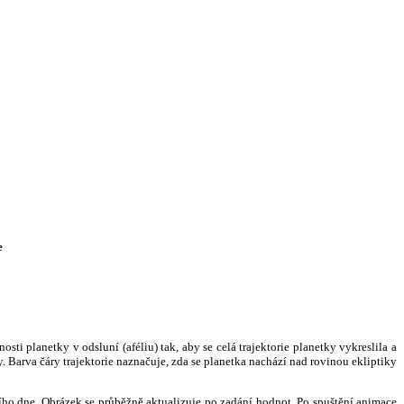
e
i planetky v odsluní (aféliu) tak, aby se celá trajektorie planetky vykreslila a
. Barva čáry trajektorie naznačuje, zda se planetka nachází nad rovinou ekliptiky
ního dne. Obrázek se průběžně aktualizuje po zadání hodnot. Po spuštění animace