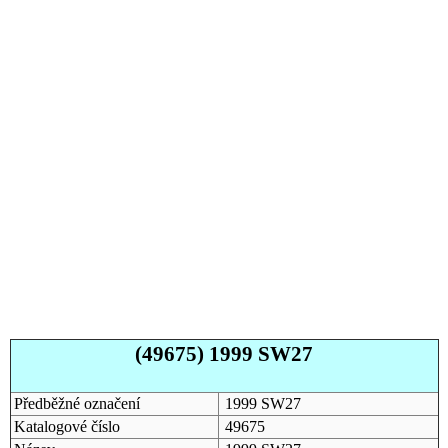
(49675) 1999 SW27
Předběžné označení
1999 SW27
Katalogové číslo
49675