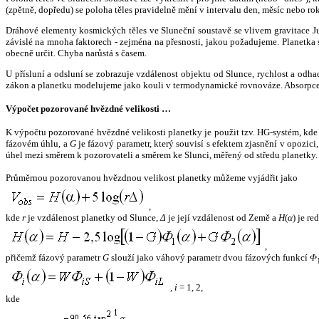
(zpětně, dopředu) se poloha těles pravidelně mění v intervalu den, měsíc nebo ro
Dráhové elementy kosmických těles ve Sluneční soustavě se vlivem gravitace Jup
závislé na mnoha faktorech - zejména na přesnosti, jakou požadujeme. Planetka se
obecně určit. Chyba narůstá s časem.
U přísluní a odsluní se zobrazuje vzdálenost objektu od Slunce, rychlost a od
zákon a planetku modelujeme jako kouli v termodynamické rovnováze. Absorpce 
Výpočet pozorované hvězdné velikosti …
K výpočtu pozorované hvězdné velikosti planetky je použit tzv. HG-systém, kd
fázovém úhlu, a
G
je fázový parametr, který souvisí s efektem zjasnění v opozic
úhel mezi směrem k pozorovateli a směrem ke Slunci, měřený od středu planetky. 
Průměrnou pozorovanou hvězdnou velikost planetky můžeme vyjádřit jako
,
kde
r
je vzdálenost planetky od Slunce,
Δ
je její vzdálenost od Země a
H
(
α
) je r
,
přičemž fázový parametr
G
slouží jako váhový parametr dvou fázových funkcí
Φ
,
i
= 1, 2,
kde