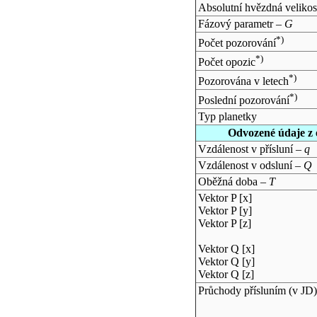
Absolutní hvězdná velikos
Fázový parametr –
G
*)
Počet pozorování
*)
Počet opozic
*)
Pozorována v letech
*)
Poslední pozorování
Typ planetky
Odvozené údaje z 
Vzdálenost v přísluní –
q
Vzdálenost v odsluní –
Q
Oběžná doba –
T
Vektor P [x]
Vektor P [y]
Vektor P [z]
Vektor Q [x]
Vektor Q [y]
Vektor Q [z]
Průchody přísluním (v
JD
)