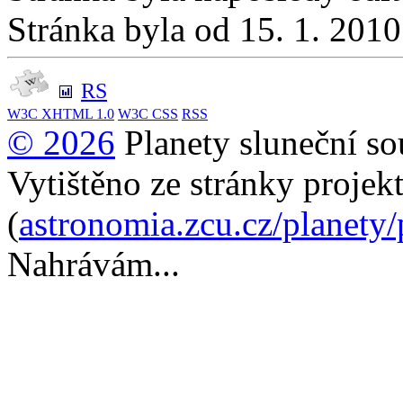
Stránka byla od 15. 1. 201
RS
W3C
XHTML 1.0
W3C
CSS
RSS
© 2026
Planety sluneční so
Vytištěno ze stránky projek
(
astronomia.zcu.cz/planety
Nahrávám...