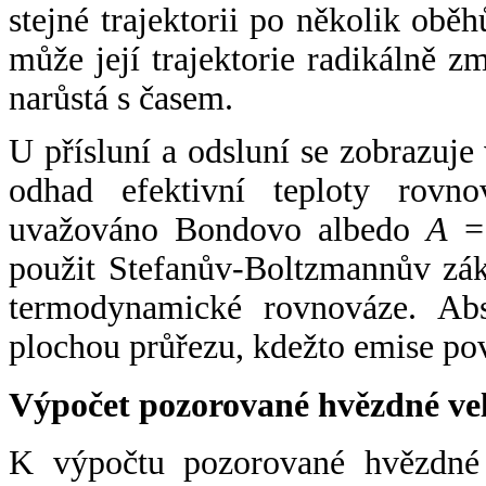
stejné trajektorii po několik oběh
může její trajektorie radikálně zm
narůstá s časem.
U přísluní a odsluní se zobrazuje
odhad efektivní teploty rovno
uvažováno Bondovo albedo
A
= 
použit Stefanův-Boltzmannův zák
termodynamické rovnováze. Abs
plochou průřezu, kdežto emise po
Výpočet pozorované hvězdné ve
K výpočtu pozorované hvězdné v