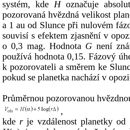
systém, kde
H
označuje absolut
pozorovaná hvězdná velikost plan
a 1 au od Slunce při nulovém fá
souvisí s efektem zjasnění v opoz
o 0,3 mag. Hodnota
G
není zná
používá hodnota 0,15. Fázový úh
k pozorovateli a směrem ke Slunc
pokud se planetka nachází v opozi
Průměrnou pozorovanou hvězdnou 
,
kde
r
je vzdálenost planetky od