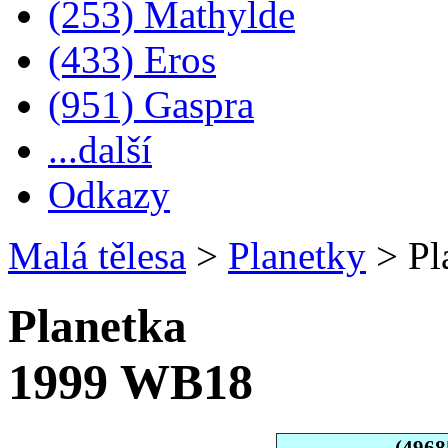
(253) Mathylde
(433) Eros
(951) Gaspra
...další
Odkazy
Malá tělesa
>
Planetky
>
Pl
Planetka
1999 WB18
(4968