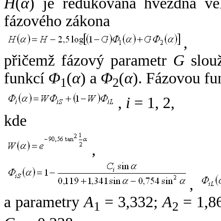
H
(
α
) je redukovaná hvězdná vel
fázového zákona
,
přičemž fázový parametr
G
slouž
funkcí
Φ
(
α
) a
Φ
(
α
). Fázovou fu
1
2
,
i
= 1, 2,
kde
,
,
a parametry
A
= 3,332;
A
= 1,8
1
2