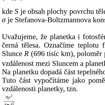
kde
S
je obsah plochy povrchu těl
σ
je Stefanova-Boltzmannova kons
Uvažujeme, že planetka i fotosfér
černá tělesa. Označíme teplotu 
Slunce
R
(696 tisíc km), poloměr
vzdálenost mezi Sluncem a plane
Na planetku dopadá část tepelnéh
Tuto část vypočítáme jako pomě
vzdálenosti planetky, tzn.