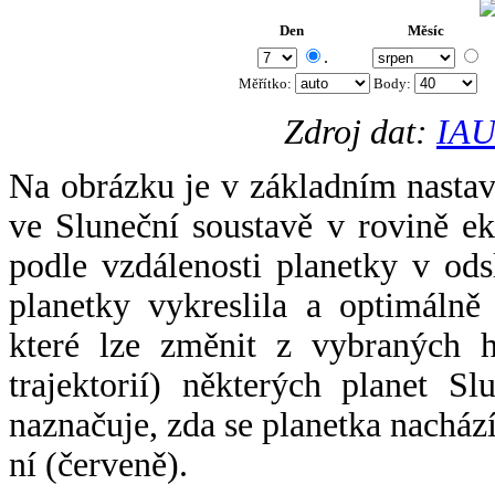
Den
Měsíc
.
Měřítko:
Body
:
Zdroj dat:
IAU
Na obrázku je v základním nastav
ve Sluneční soustavě v rovině ek
podle vzdálenosti planetky v odsl
planetky vykreslila a optimálně
které lze změnit z vybraných h
trajektorií) některých planet Sl
naznačuje, zda se planetka nacház
ní (červeně).