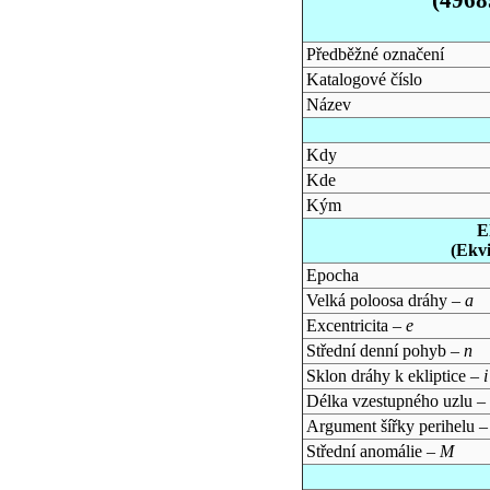
Předběžné označení
Katalogové číslo
Název
Kdy
Kde
Kým
E
(Ekv
Epocha
Velká poloosa dráhy –
a
Excentricita –
e
Střední denní pohyb –
n
Sklon dráhy k ekliptice –
i
Délka vzestupného uzlu –
Argument šířky perihelu 
Střední anomálie –
M