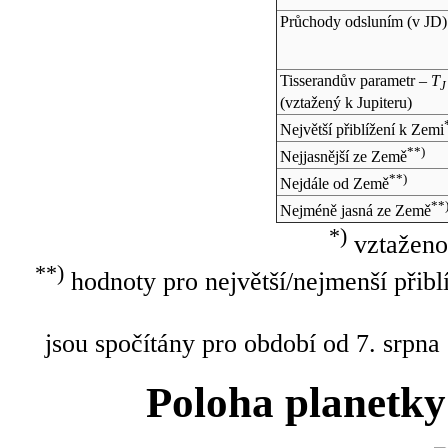
Průchody odsluním (v
JD
)
Tisserandův parametr –
T
J
(vztažený k Jupiteru)
Největší přiblížení k Zemi
**)
Nejjasnější ze Země
**)
Nejdále od Země
**
Nejméně jasná ze Země
*)
vztaženo
**)
hodnoty pro největší/nejmenší přibl
jsou spočítány pro období od 7. srpna
Poloha planetky