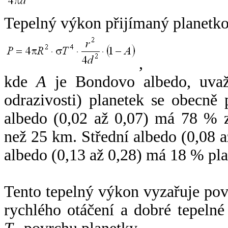
Tepelný výkon přijímaný planetko
,
kde
A
je Bondovo albedo, uvaž
odrazivosti) planetek se obecně
albedo (0,02 až 0,07) má 78 % z
než 25 km. Střední albedo (0,08 
albedo (0,13 až 0,28) má 18 % pla
Tento tepelný výkon vyzařuje po
rychlého otáčení a dobré tepelné