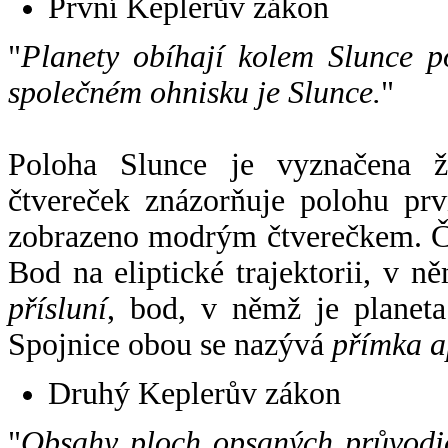
První Keplerův zákon
"
Planety obíhají kolem Slunce p
společném ohnisku je Slunce.
"
Poloha Slunce je vyznačena 
čtvereček znázorňuje polohu pr
zobrazeno modrým čtverečkem. Če
Bod na eliptické trajektorii, v n
přísluní
, bod, v němž je planet
Spojnice obou se nazývá
přímka a
Druhý Keplerův zákon
"
Obsahy ploch opsaných průvodič