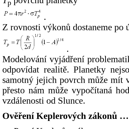
T
povrchu planetky
p
.
Z rovnosti výkonů dostaneme po 
.
Modelování vyjádření problemati
odpovídat realitě. Planetky nejso
samotný jejich povrch může mít v
přesto nám může vypočítaná hodn
vzdálenosti od Slunce.
Ověření Keplerových zákonů …