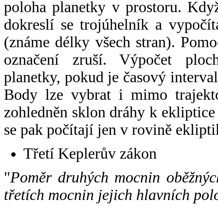
poloha planetky v prostoru. Kdy
dokreslí se trojúhelník a vypoč
(známe délky všech stran). Pomo
označení zruší. Výpočet ploch
planetky, pokud je časový interval
Body lze vybrat i mimo trajekto
zohledněn sklon dráhy k ekliptice
se pak počítají jen v rovině eklipti
Třetí Keplerův zákon
"
Poměr druhých mocnin oběžných
třetích mocnin jejich hlavních pol