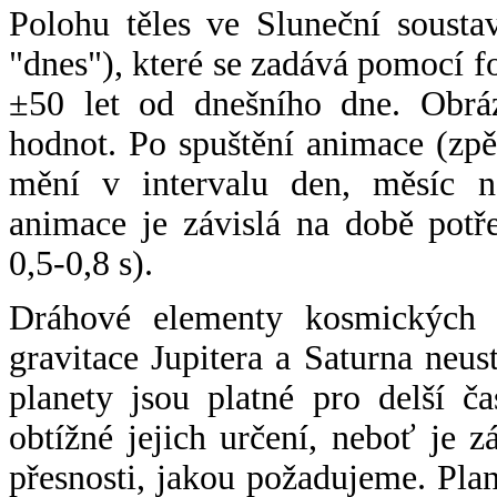
Polohu těles ve Sluneční sousta
"dnes"), které se zadává pomocí 
±50 let od dnešního dne. Obráz
hodnot. Po spuštění animace (zpě
mění v intervalu den, měsíc ne
animace je závislá na době potř
0,5-0,8 s).
Dráhové elementy kosmických t
gravitace Jupitera a Saturna neu
planety jsou platné pro delší č
obtížné jejich určení, neboť je 
přesnosti, jakou požadujeme. Pla