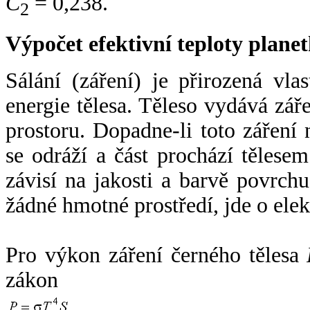
C
= 0,238.
2
Výpočet efektivní teploty plan
Sálání (záření) je přirozená vla
energie tělesa. Těleso vydává zá
prostoru. Dopadne-li toto záření n
se odráží a část prochází tělesem
závisí na jakosti a barvě povrch
žádné hmotné prostředí, jde o ele
Pro výkon záření černého tělesa
zákon