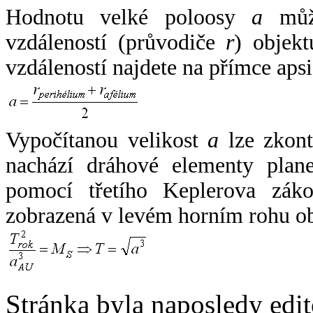
Hodnotu velké poloosy
a
může
vzdáleností (průvodiče
r
) objekt
vzdáleností najdete na přímce apsi
Vypočítanou velikost
a
lze zkont
nachází dráhové elementy plane
pomocí třetího Keplerova zák
zobrazená v levém horním rohu o
Stránka byla naposledy edi