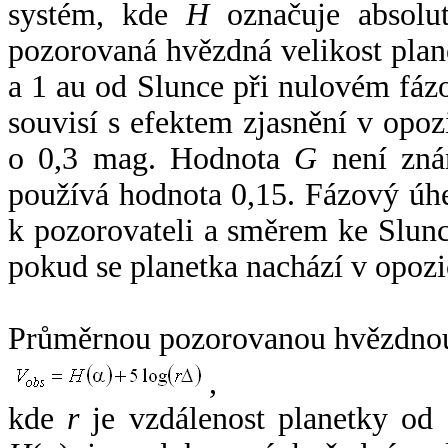
systém, kde
H
označuje absolut
pozorovaná hvězdná velikost plan
a 1 au od Slunce při nulovém fá
souvisí s efektem zjasnění v opoz
o 0,3 mag. Hodnota
G
není zná
používá hodnota 0,15. Fázový úh
k pozorovateli a směrem ke Slunc
pokud se planetka nachází v opozi
Průměrnou pozorovanou hvězdnou 
,
kde
r
je vzdálenost planetky od