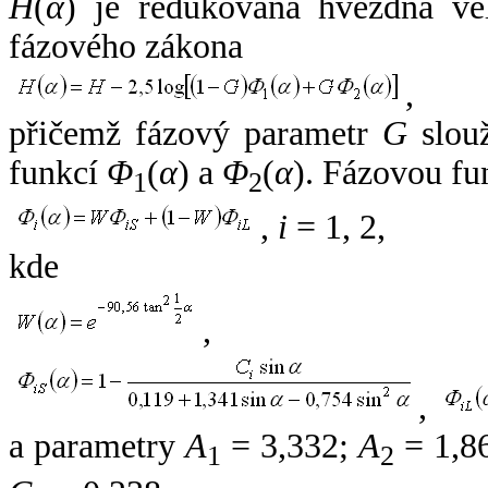
H
(
α
) je redukovaná hvězdná vel
fázového zákona
,
přičemž fázový parametr
G
slouž
funkcí
Φ
(
α
) a
Φ
(
α
). Fázovou fu
1
2
,
i
= 1, 2,
kde
,
,
a parametry
A
= 3,332;
A
= 1,8
1
2