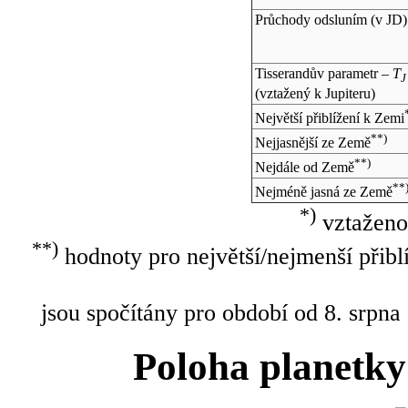
Průchody odsluním (v
JD
)
Tisserandův parametr –
T
J
(vztažený k Jupiteru)
Největší přiblížení k Zemi
**)
Nejjasnější ze Země
**)
Nejdále od Země
**
Nejméně jasná ze Země
*)
vztaženo
**)
hodnoty pro největší/nejmenší přibl
jsou spočítány pro období od 8. srpna
Poloha planetky