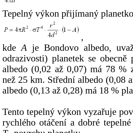
Tepelný výkon přijímaný planetko
,
kde
A
je Bondovo albedo, uvaž
odrazivosti) planetek se obecně
albedo (0,02 až 0,07) má 78 % z
než 25 km. Střední albedo (0,08 
albedo (0,13 až 0,28) má 18 % pla
Tento tepelný výkon vyzařuje po
rychlého otáčení a dobré tepelné