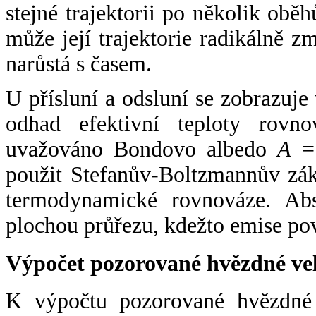
stejné trajektorii po několik oběh
může její trajektorie radikálně zm
narůstá s časem.
U přísluní a odsluní se zobrazuje
odhad efektivní teploty rovno
uvažováno Bondovo albedo
A
= 
použit Stefanův-Boltzmannův zák
termodynamické rovnováze. Abs
plochou průřezu, kdežto emise po
Výpočet pozorované hvězdné ve
K výpočtu pozorované hvězdné v