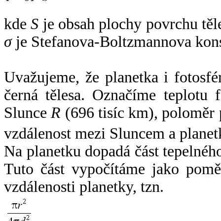
kde
S
je obsah plochy povrchu těl
σ
je Stefanova-Boltzmannova kons
Uvažujeme, že planetka i fotosfér
černá tělesa. Označíme teplotu 
Slunce
R
(696 tisíc km), poloměr
vzdálenost mezi Sluncem a plane
Na planetku dopadá část tepelnéh
Tuto část vypočítáme jako pomě
vzdálenosti planetky, tzn.