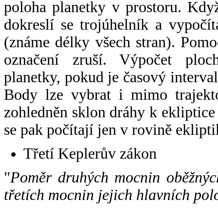
poloha planetky v prostoru. Kdy
dokreslí se trojúhelník a vypoč
(známe délky všech stran). Pomo
označení zruší. Výpočet ploch
planetky, pokud je časový interval
Body lze vybrat i mimo trajekto
zohledněn sklon dráhy k ekliptice
se pak počítají jen v rovině eklipti
Třetí Keplerův zákon
"
Poměr druhých mocnin oběžných
třetích mocnin jejich hlavních pol