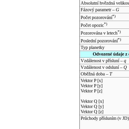
Absolutní hvězdná velikos
Fázový parametr –
G
*)
Počet pozorování
*)
Počet opozic
*)
Pozorována v letech
*)
Poslední pozorování
Typ planetky
Odvozené údaje z 
Vzdálenost v přísluní –
q
Vzdálenost v odsluní –
Q
Oběžná doba –
T
Vektor P [x]
Vektor P [y]
Vektor P [z]
Vektor Q [x]
Vektor Q [y]
Vektor Q [z]
Průchody přísluním (v
JD
)