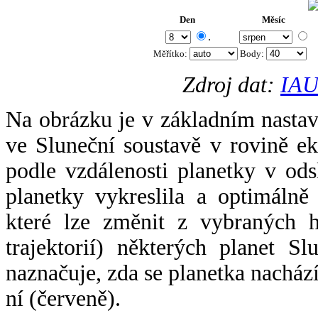
Den
Měsíc
.
Měřítko:
Body
:
Zdroj dat:
IAU
Na obrázku je v základním nastav
ve Sluneční soustavě v rovině ek
podle vzdálenosti planetky v odsl
planetky vykreslila a optimálně
které lze změnit z vybraných h
trajektorií) některých planet Sl
naznačuje, zda se planetka nacház
ní (červeně).