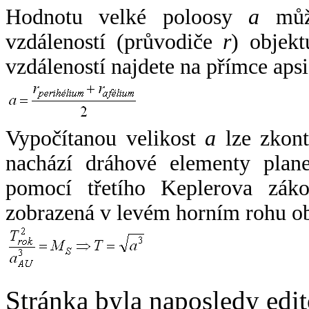
Hodnotu velké poloosy
a
může
vzdáleností (průvodiče
r
) objekt
vzdáleností najdete na přímce apsi
Vypočítanou velikost
a
lze zkont
nachází dráhové elementy plane
pomocí třetího Keplerova zák
zobrazená v levém horním rohu o
Stránka byla naposledy edi