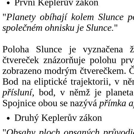
První Keplerův zákon
"
Planety obíhají kolem Slunce p
společném ohnisku je Slunce.
"
Poloha Slunce je vyznačena 
čtvereček znázorňuje polohu pr
zobrazeno modrým čtverečkem. Če
Bod na eliptické trajektorii, v n
přísluní
, bod, v němž je planet
Spojnice obou se nazývá
přímka a
Druhý Keplerův zákon
"
Obsahy ploch opsaných průvodič