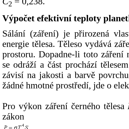
C
= 0,238.
2
Výpočet efektivní teploty plan
Sálání (záření) je přirozená vla
energie tělesa. Těleso vydává zá
prostoru. Dopadne-li toto záření n
se odráží a část prochází tělesem
závisí na jakosti a barvě povrch
žádné hmotné prostředí, jde o ele
Pro výkon záření černého tělesa
zákon