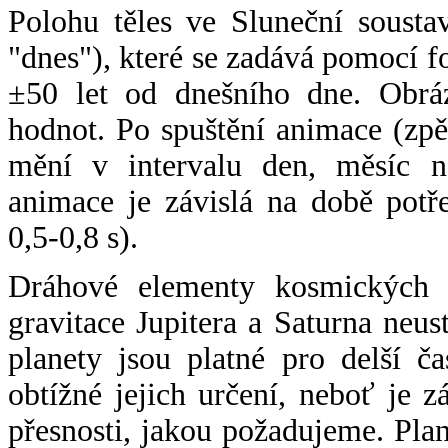
Polohu těles ve Sluneční sousta
"dnes"), které se zadává pomocí 
±50 let od dnešního dne. Obráz
hodnot. Po spuštění animace (zpě
mění v intervalu den, měsíc ne
animace je závislá na době potř
0,5-0,8 s).
Dráhové elementy kosmických t
gravitace Jupitera a Saturna neu
planety jsou platné pro delší č
obtížné jejich určení, neboť je 
přesnosti, jakou požadujeme. Pla