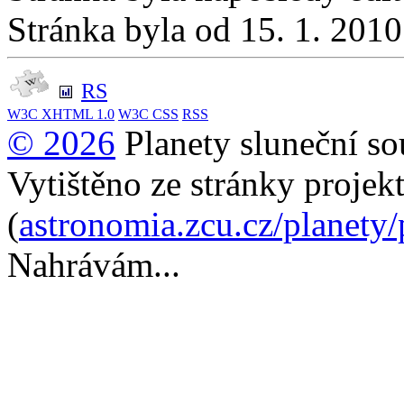
Stránka byla od 15. 1. 201
RS
W3C
XHTML 1.0
W3C
CSS
RSS
© 2026
Planety sluneční so
Vytištěno ze stránky projek
(
astronomia.zcu.cz/planety
Nahrávám...