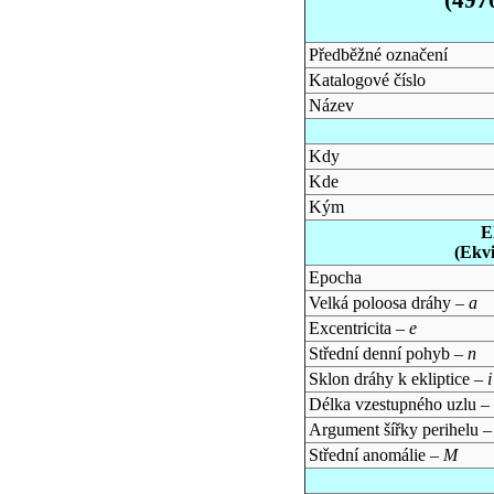
Předběžné označení
Katalogové číslo
Název
Kdy
Kde
Kým
E
(Ekv
Epocha
Velká poloosa dráhy –
a
Excentricita –
e
Střední denní pohyb –
n
Sklon dráhy k ekliptice –
i
Délka vzestupného uzlu –
Argument šířky perihelu 
Střední anomálie –
M