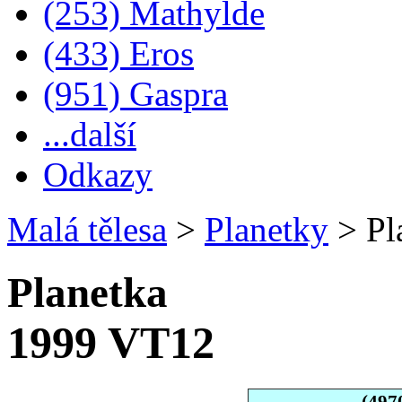
(253) Mathylde
(433) Eros
(951) Gaspra
...další
Odkazy
Malá tělesa
>
Planetky
>
Pl
Planetka
1999 VT12
(497