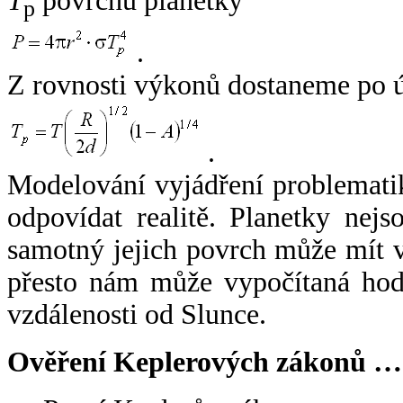
T
povrchu planetky
p
.
Z rovnosti výkonů dostaneme po 
.
Modelování vyjádření problemati
odpovídat realitě. Planetky nejso
samotný jejich povrch může mít v
přesto nám může vypočítaná hodn
vzdálenosti od Slunce.
Ověření Keplerových zákonů …