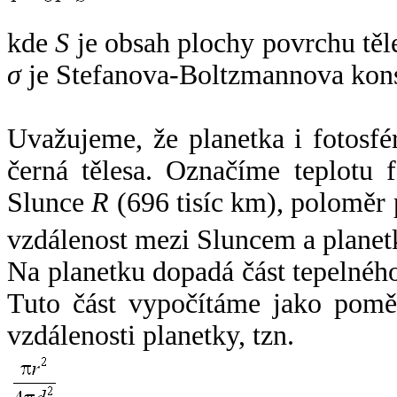
kde
S
je obsah plochy povrchu těl
σ
je Stefanova-Boltzmannova kons
Uvažujeme, že planetka i fotosfér
černá tělesa. Označíme teplotu 
Slunce
R
(696 tisíc km), poloměr
vzdálenost mezi Sluncem a plane
Na planetku dopadá část tepelnéh
Tuto část vypočítáme jako pomě
vzdálenosti planetky, tzn.