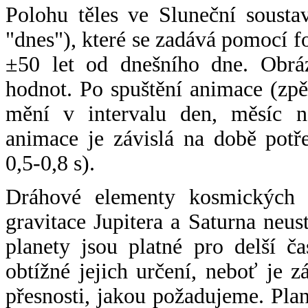
Polohu těles ve Sluneční sousta
"dnes"), které se zadává pomocí 
±50 let od dnešního dne. Obráz
hodnot. Po spuštění animace (zpě
mění v intervalu den, měsíc ne
animace je závislá na době potř
0,5-0,8 s).
Dráhové elementy kosmických t
gravitace Jupitera a Saturna neu
planety jsou platné pro delší č
obtížné jejich určení, neboť je 
přesnosti, jakou požadujeme. Pla