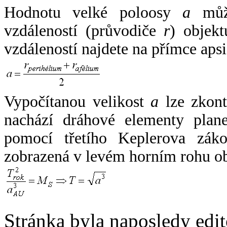
Hodnotu velké poloosy
a
může
vzdáleností (průvodiče
r
) objekt
vzdáleností najdete na přímce apsi
Vypočítanou velikost
a
lze zkont
nachází dráhové elementy plane
pomocí třetího Keplerova zák
zobrazená v levém horním rohu o
Stránka byla naposledy edi