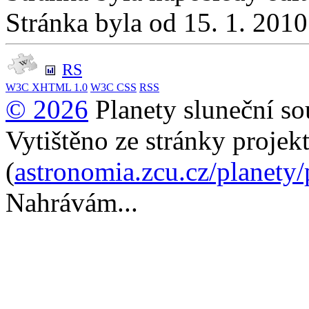
Stránka byla od 15. 1. 201
RS
W3C
XHTML 1.0
W3C
CSS
RSS
© 2026
Planety sluneční so
Vytištěno ze stránky projek
(
astronomia.zcu.cz/planety
Nahrávám...