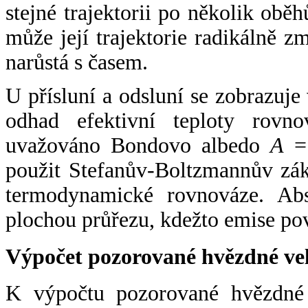
stejné trajektorii po několik oběh
může její trajektorie radikálně zm
narůstá s časem.
U přísluní a odsluní se zobrazuje
odhad efektivní teploty rovno
uvažováno Bondovo albedo
A
= 
použit Stefanův-Boltzmannův zák
termodynamické rovnováze. Abs
plochou průřezu, kdežto emise po
Výpočet pozorované hvězdné ve
K výpočtu pozorované hvězdné v