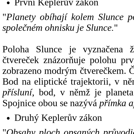
První Keplerův zákon
"
Planety obíhají kolem Slunce p
společném ohnisku je Slunce.
"
Poloha Slunce je vyznačena 
čtvereček znázorňuje polohu pr
zobrazeno modrým čtverečkem. Če
Bod na eliptické trajektorii, v n
přísluní
, bod, v němž je planet
Spojnice obou se nazývá
přímka a
Druhý Keplerův zákon
"
Obsahy ploch opsaných průvodič