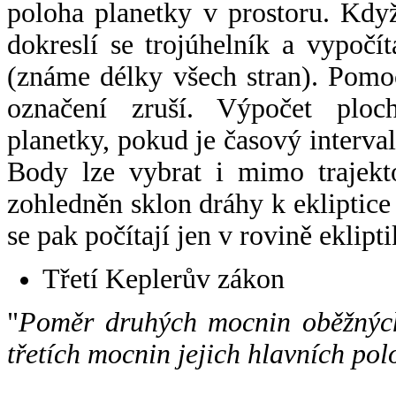
poloha planetky v prostoru. Kdy
dokreslí se trojúhelník a vypoč
(známe délky všech stran). Pomo
označení zruší. Výpočet ploch
planetky, pokud je časový interval
Body lze vybrat i mimo trajekto
zohledněn sklon dráhy k ekliptice
se pak počítají jen v rovině eklipti
Třetí Keplerův zákon
"
Poměr druhých mocnin oběžných
třetích mocnin jejich hlavních pol