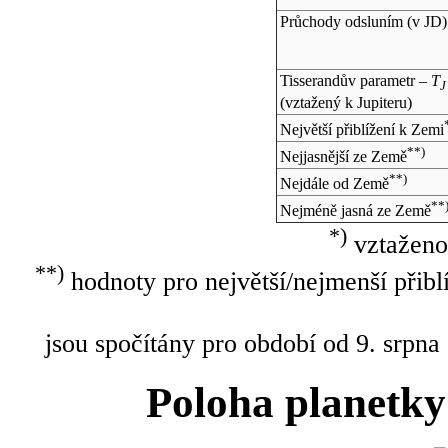
Průchody odsluním (v
JD
)
Tisserandův parametr –
T
J
(vztažený k Jupiteru)
Největší přiblížení k Zemi
**)
Nejjasnější ze Země
**)
Nejdále od Země
**
Nejméně jasná ze Země
*)
vztaženo
**)
hodnoty pro největší/nejmenší přibl
jsou spočítány pro období od 9. srpna
Poloha planetky