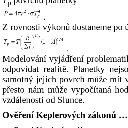
T
povrchu planetky
p
.
Z rovnosti výkonů dostaneme po 
.
Modelování vyjádření problemati
odpovídat realitě. Planetky nejso
samotný jejich povrch může mít v
přesto nám může vypočítaná hodn
vzdálenosti od Slunce.
Ověření Keplerových zákonů …