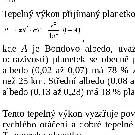
Tepelný výkon přijímaný planetko
,
kde
A
je Bondovo albedo, uvaž
odrazivosti) planetek se obecně
albedo (0,02 až 0,07) má 78 % z
než 25 km. Střední albedo (0,08 
albedo (0,13 až 0,28) má 18 % pla
Tento tepelný výkon vyzařuje po
rychlého otáčení a dobré tepelné