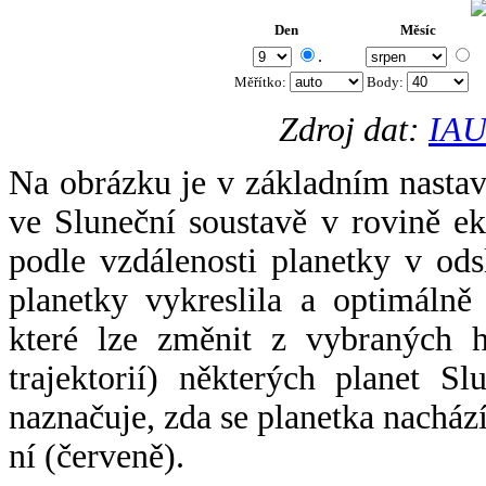
Den
Měsíc
.
Měřítko:
Body
:
Zdroj dat:
IAU
Na obrázku je v základním nastav
ve Sluneční soustavě v rovině ek
podle vzdálenosti planetky v odsl
planetky vykreslila a optimálně
které lze změnit z vybraných h
trajektorií) některých planet Sl
naznačuje, zda se planetka nacház
ní (červeně).