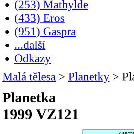
(253) Mathylde
(433) Eros
(951) Gaspra
...další
Odkazy
Malá tělesa
>
Planetky
>
Pl
Planetka
1999 VZ121
(497