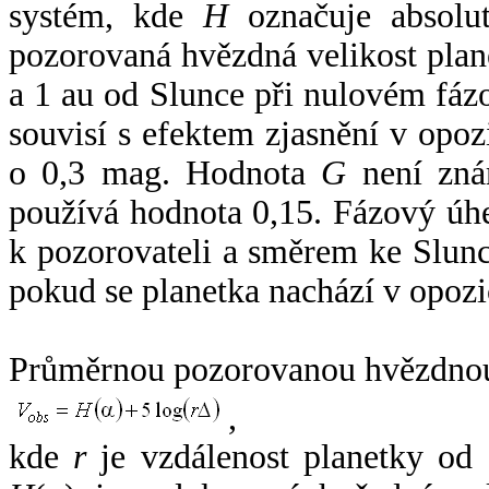
systém, kde
H
označuje absolut
pozorovaná hvězdná velikost plan
a 1 au od Slunce při nulovém fá
souvisí s efektem zjasnění v opoz
o 0,3 mag. Hodnota
G
není zná
používá hodnota 0,15. Fázový úh
k pozorovateli a směrem ke Slunc
pokud se planetka nachází v opozi
Průměrnou pozorovanou hvězdnou 
,
kde
r
je vzdálenost planetky od