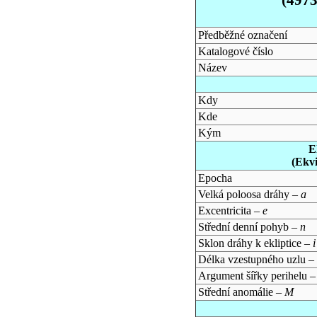
Předběžné označení
Katalogové číslo
Název
Kdy
Kde
Kým
E
(Ekv
Epocha
Velká poloosa dráhy –
a
Excentricita –
e
Střední denní pohyb –
n
Sklon dráhy k ekliptice –
i
Délka vzestupného uzlu –
Argument šířky perihelu 
Střední anomálie –
M