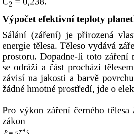
C
= 0,238.
2
Výpočet efektivní teploty plan
Sálání (záření) je přirozená vla
energie tělesa. Těleso vydává zá
prostoru. Dopadne-li toto záření n
se odráží a část prochází tělesem
závisí na jakosti a barvě povrch
žádné hmotné prostředí, jde o ele
Pro výkon záření černého tělesa
zákon