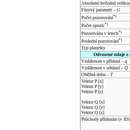
Absolutní hvězdná velikos
Fázový parametr –
G
*)
Počet pozorování
*)
Počet opozic
*)
Pozorována v letech
*)
Poslední pozorování
Typ planetky
Odvozené údaje z 
Vzdálenost v přísluní –
q
Vzdálenost v odsluní –
Q
Oběžná doba –
T
Vektor P [x]
Vektor P [y]
Vektor P [z]
Vektor Q [x]
Vektor Q [y]
Vektor Q [z]
Průchody přísluním (v
JD
)