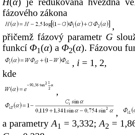
H
(
α
) je redukovaná hvězdná vel
fázového zákona
,
přičemž fázový parametr
G
slouž
funkcí
Φ
(
α
) a
Φ
(
α
). Fázovou fu
1
2
,
i
= 1, 2,
kde
,
,
a parametry
A
= 3,332;
A
= 1,8
1
2