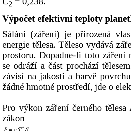
C
= 0,238.
2
Výpočet efektivní teploty plan
Sálání (záření) je přirozená vla
energie tělesa. Těleso vydává zá
prostoru. Dopadne-li toto záření n
se odráží a část prochází tělesem
závisí na jakosti a barvě povrch
žádné hmotné prostředí, jde o ele
Pro výkon záření černého tělesa
zákon