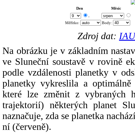
Den
Měsíc
.
Měřítko:
Body
:
Zdroj dat:
IAU
Na obrázku je v základním nastav
ve Sluneční soustavě v rovině ek
podle vzdálenosti planetky v odsl
planetky vykreslila a optimálně
které lze změnit z vybraných h
trajektorií) některých planet Sl
naznačuje, zda se planetka nacház
ní (červeně).