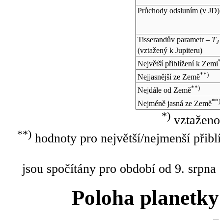
Průchody odsluním (v
JD
)
Tisserandův parametr –
T
J
(vztažený k Jupiteru)
Největší přiblížení k Zemi
**)
Nejjasnější ze Země
**)
Nejdále od Země
**
Nejméně jasná ze Země
*)
vztaženo
**)
hodnoty pro největší/nejmenší přibl
jsou spočítány pro období od 9. srpna
Poloha planetky