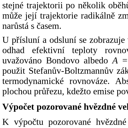
stejné trajektorii po několik oběh
může její trajektorie radikálně zm
narůstá s časem.
U přísluní a odsluní se zobrazuje
odhad efektivní teploty rovno
uvažováno Bondovo albedo
A
= 
použit Stefanův-Boltzmannův zák
termodynamické rovnováze. Abs
plochou průřezu, kdežto emise po
Výpočet pozorované hvězdné ve
K výpočtu pozorované hvězdné v