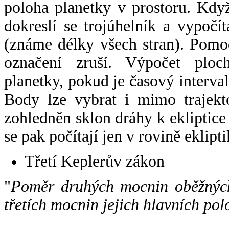
poloha planetky v prostoru. Kdy
dokreslí se trojúhelník a vypoč
(známe délky všech stran). Pomo
označení zruší. Výpočet ploch
planetky, pokud je časový interval
Body lze vybrat i mimo trajekto
zohledněn sklon dráhy k ekliptice
se pak počítají jen v rovině eklipti
Třetí Keplerův zákon
"
Poměr druhých mocnin oběžných
třetích mocnin jejich hlavních pol