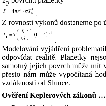
T
povrchu planetky
p
.
Z rovnosti výkonů dostaneme po 
.
Modelování vyjádření problemati
odpovídat realitě. Planetky nejso
samotný jejich povrch může mít v
přesto nám může vypočítaná hodn
vzdálenosti od Slunce.
Ověření Keplerových zákonů …