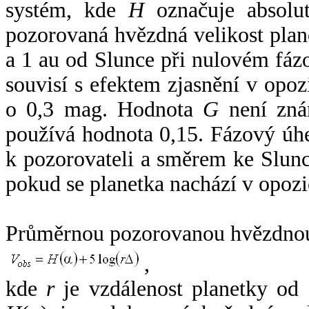
systém, kde
H
označuje absolut
pozorovaná hvězdná velikost plan
a 1 au od Slunce při nulovém fá
souvisí s efektem zjasnění v opoz
o 0,3 mag. Hodnota
G
není zná
používá hodnota 0,15. Fázový úh
k pozorovateli a směrem ke Slunc
pokud se planetka nachází v opozi
Průměrnou pozorovanou hvězdnou 
,
kde
r
je vzdálenost planetky od