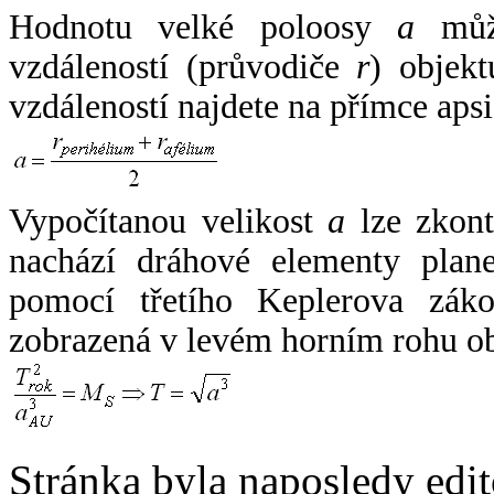
Hodnotu velké poloosy
a
může
vzdáleností (průvodiče
r
) objekt
vzdáleností najdete na přímce apsi
Vypočítanou velikost
a
lze zkont
nachází dráhové elementy plane
pomocí třetího Keplerova zák
zobrazená v levém horním rohu o
Stránka byla naposledy edi