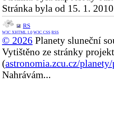
Stránka byla od 15. 1. 201
RS
W3C
XHTML 1.0
W3C
CSS
RSS
© 2026
Planety sluneční so
Vytištěno ze stránky projek
(
astronomia.zcu.cz/planety
Nahrávám...