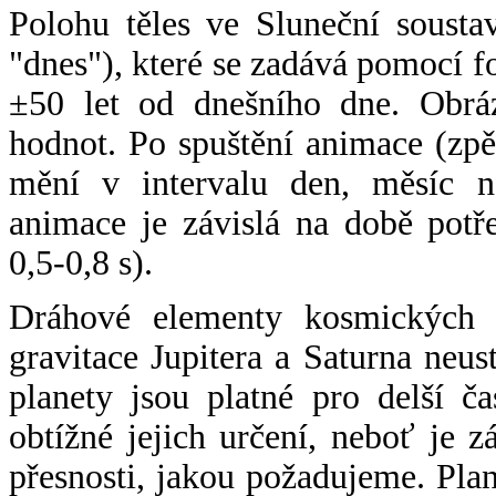
Polohu těles ve Sluneční sousta
"dnes"), které se zadává pomocí 
±50 let od dnešního dne. Obráz
hodnot. Po spuštění animace (zpě
mění v intervalu den, měsíc ne
animace je závislá na době potř
0,5-0,8 s).
Dráhové elementy kosmických t
gravitace Jupitera a Saturna neu
planety jsou platné pro delší č
obtížné jejich určení, neboť je 
přesnosti, jakou požadujeme. Pla