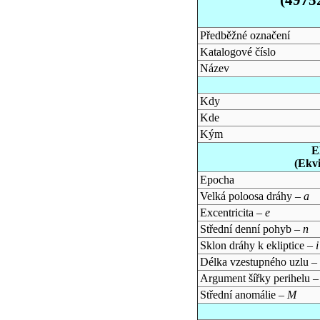
Předběžné označení
Katalogové číslo
Název
Kdy
Kde
Kým
E
(Ekv
Epocha
Velká poloosa dráhy –
a
Excentricita –
e
Střední denní pohyb –
n
Sklon dráhy k ekliptice –
i
Délka vzestupného uzlu –
Argument šířky perihelu 
Střední anomálie –
M