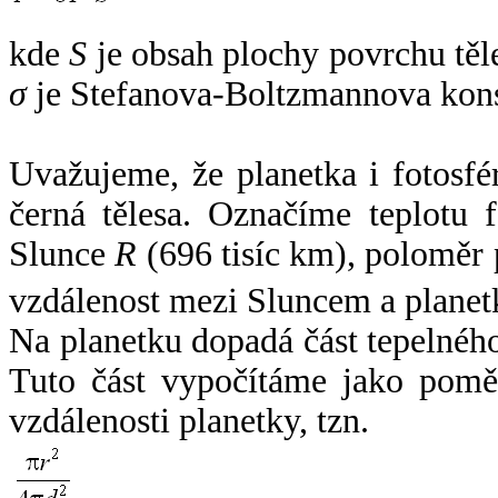
kde
S
je obsah plochy povrchu těl
σ
je Stefanova-Boltzmannova kons
Uvažujeme, že planetka i fotosfér
černá tělesa. Označíme teplotu 
Slunce
R
(696 tisíc km), poloměr
vzdálenost mezi Sluncem a plane
Na planetku dopadá část tepelnéh
Tuto část vypočítáme jako pomě
vzdálenosti planetky, tzn.