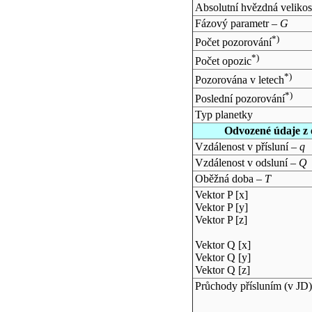
Absolutní hvězdná velikos
Fázový parametr –
G
*)
Počet pozorování
*)
Počet opozic
*)
Pozorována v letech
*)
Poslední pozorování
Typ planetky
Odvozené údaje z 
Vzdálenost v přísluní –
q
Vzdálenost v odsluní –
Q
Oběžná doba –
T
Vektor P [x]
Vektor P [y]
Vektor P [z]
Vektor Q [x]
Vektor Q [y]
Vektor Q [z]
Průchody přísluním (v
JD
)