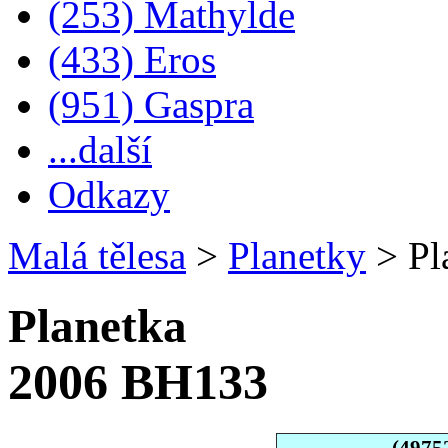
(253) Mathylde
(433) Eros
(951) Gaspra
...další
Odkazy
Malá tělesa
>
Planetky
>
Pl
Planetka
2006 BH133
(4975