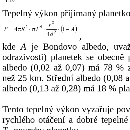
Tepelný výkon přijímaný planetko
,
kde
A
je Bondovo albedo, uvaž
odrazivosti) planetek se obecně
albedo (0,02 až 0,07) má 78 % z
než 25 km. Střední albedo (0,08 
albedo (0,13 až 0,28) má 18 % pla
Tento tepelný výkon vyzařuje po
rychlého otáčení a dobré tepelné