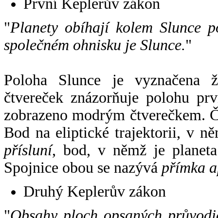
První Keplerův zákon
"
Planety obíhají kolem Slunce p
společném ohnisku je Slunce.
"
Poloha Slunce je vyznačena 
čtvereček znázorňuje polohu pr
zobrazeno modrým čtverečkem. Če
Bod na eliptické trajektorii, v n
přísluní
, bod, v němž je planet
Spojnice obou se nazývá
přímka a
Druhý Keplerův zákon
"
Obsahy ploch opsaných průvodič