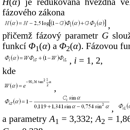
H
(
α
) je redukovaná hvězdná vel
fázového zákona
,
přičemž fázový parametr
G
slouž
funkcí
Φ
(
α
) a
Φ
(
α
). Fázovou fu
1
2
,
i
= 1, 2,
kde
,
,
a parametry
A
= 3,332;
A
= 1,8
1
2