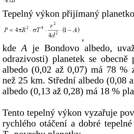
Tepelný výkon přijímaný planetko
,
kde
A
je Bondovo albedo, uvaž
odrazivosti) planetek se obecně
albedo (0,02 až 0,07) má 78 % z
než 25 km. Střední albedo (0,08 
albedo (0,13 až 0,28) má 18 % pla
Tento tepelný výkon vyzařuje po
rychlého otáčení a dobré tepelné