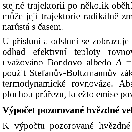
stejné trajektorii po několik oběh
může její trajektorie radikálně zm
narůstá s časem.
U přísluní a odsluní se zobrazuje
odhad efektivní teploty rovno
uvažováno Bondovo albedo
A
= 
použit Stefanův-Boltzmannův zák
termodynamické rovnováze. Abs
plochou průřezu, kdežto emise po
Výpočet pozorované hvězdné ve
K výpočtu pozorované hvězdné v