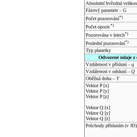
Absolutní hvězdná velikos
Fázový parametr –
G
*)
Počet pozorování
*)
Počet opozic
*)
Pozorována v letech
*)
Poslední pozorování
Typ planetky
Odvozené údaje z 
Vzdálenost v přísluní –
q
Vzdálenost v odsluní –
Q
Oběžná doba –
T
Vektor P [x]
Vektor P [y]
Vektor P [z]
Vektor Q [x]
Vektor Q [y]
Vektor Q [z]
Průchody přísluním (v
JD
)