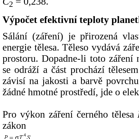
C
= 0,238.
2
Výpočet efektivní teploty plan
Sálání (záření) je přirozená vla
energie tělesa. Těleso vydává zá
prostoru. Dopadne-li toto záření n
se odráží a část prochází tělesem
závisí na jakosti a barvě povrch
žádné hmotné prostředí, jde o ele
Pro výkon záření černého tělesa
zákon