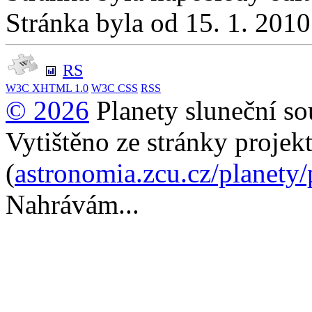
Stránka byla od 15. 1. 201
RS
W3C
XHTML 1.0
W3C
CSS
RSS
© 2026
Planety sluneční so
Vytištěno ze stránky projek
(
astronomia.zcu.cz/planety
Nahrávám...