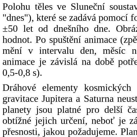
Polohu těles ve Sluneční sousta
"dnes"), které se zadává pomocí 
±50 let od dnešního dne. Obráz
hodnot. Po spuštění animace (zpě
mění v intervalu den, měsíc ne
animace je závislá na době potř
0,5-0,8 s).
Dráhové elementy kosmických t
gravitace Jupitera a Saturna neu
planety jsou platné pro delší č
obtížné jejich určení, neboť je 
přesnosti, jakou požadujeme. Pla