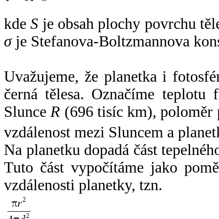
kde
S
je obsah plochy povrchu těl
σ
je Stefanova-Boltzmannova kons
Uvažujeme, že planetka i fotosfér
černá tělesa. Označíme teplotu 
Slunce
R
(696 tisíc km), poloměr
vzdálenost mezi Sluncem a plane
Na planetku dopadá část tepelnéh
Tuto část vypočítáme jako pomě
vzdálenosti planetky, tzn.