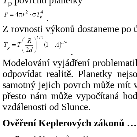
T
povrchu planetky
p
.
Z rovnosti výkonů dostaneme po 
.
Modelování vyjádření problemati
odpovídat realitě. Planetky nejso
samotný jejich povrch může mít v
přesto nám může vypočítaná hodn
vzdálenosti od Slunce.
Ověření Keplerových zákonů …