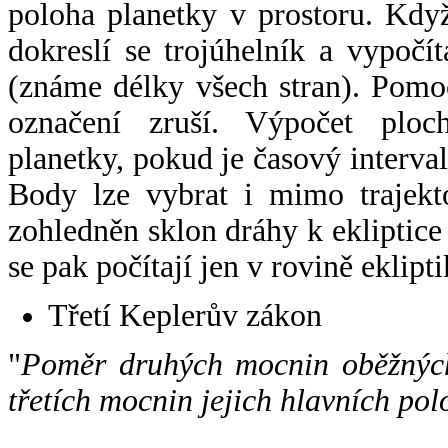
poloha planetky v prostoru. Kdy
dokreslí se trojúhelník a vypoč
(známe délky všech stran). Pomo
označení zruší. Výpočet ploch
planetky, pokud je časový interval
Body lze vybrat i mimo trajekto
zohledněn sklon dráhy k ekliptice
se pak počítají jen v rovině eklipti
Třetí Keplerův zákon
"
Poměr druhých mocnin oběžných
třetích mocnin jejich hlavních pol