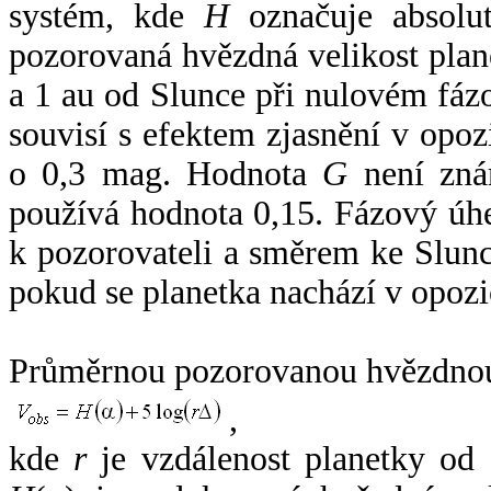
systém, kde
H
označuje absolut
pozorovaná hvězdná velikost plan
a 1 au od Slunce při nulovém fá
souvisí s efektem zjasnění v opoz
o 0,3 mag. Hodnota
G
není zná
používá hodnota 0,15. Fázový úh
k pozorovateli a směrem ke Slunc
pokud se planetka nachází v opozi
Průměrnou pozorovanou hvězdnou 
,
kde
r
je vzdálenost planetky od