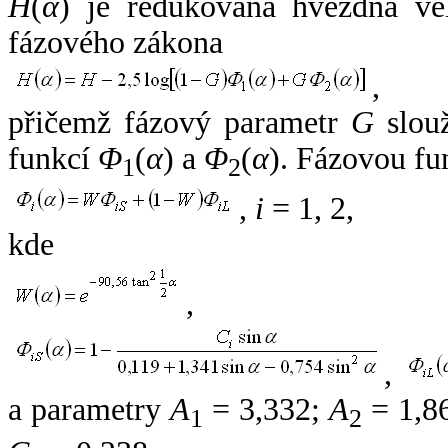
H
(
α
) je redukovaná hvězdná vel
fázového zákona
,
přičemž fázový parametr
G
slouž
funkcí
Φ
(
α
) a
Φ
(
α
). Fázovou fu
1
2
,
i
= 1, 2,
kde
,
,
a parametry
A
= 3,332;
A
= 1,8
1
2