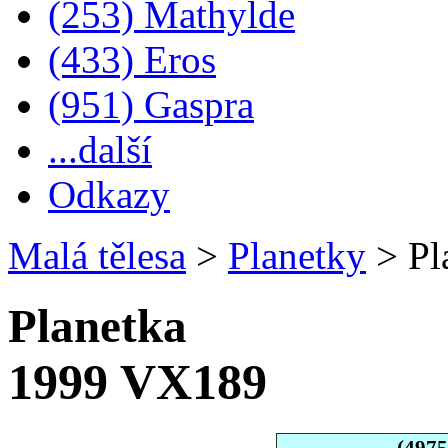
(253) Mathylde
(433) Eros
(951) Gaspra
...další
Odkazy
Malá tělesa
>
Planetky
>
Pl
Planetka
1999 VX189
(497