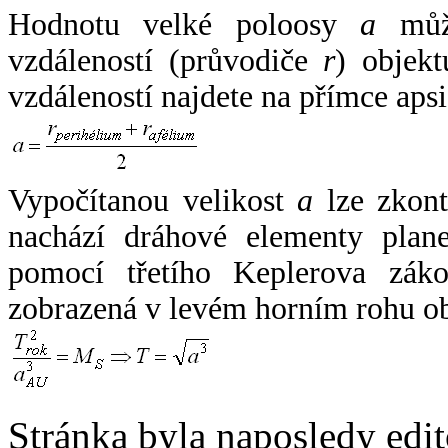
Hodnotu velké poloosy
a
může
vzdáleností (průvodiče
r
) objekt
vzdáleností najdete na přímce apsi
Vypočítanou velikost
a
lze zkont
nachází dráhové elementy plane
pomocí třetího Keplerova zák
zobrazená v levém horním rohu o
Stránka byla naposledy edi