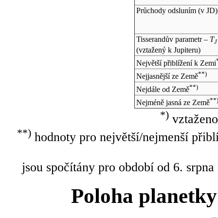
Průchody odsluním (v
JD
)
Tisserandův parametr –
T
J
(vztažený k Jupiteru)
Největší přiblížení k Zemi
**)
Nejjasnější ze Země
**)
Nejdále od Země
**
Nejméně jasná ze Země
*)
vztaženo
**)
hodnoty pro největší/nejmenší přibl
jsou spočítány pro období od 6. srpna
Poloha planetky