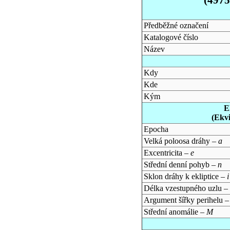
Předběžné označení
Katalogové číslo
Název
Kdy
Kde
Kým
E
(Ekv
Epocha
Velká poloosa dráhy –
a
Excentricita –
e
Střední denní pohyb –
n
Sklon dráhy k ekliptice –
i
Délka vzestupného uzlu –
Argument šířky perihelu 
Střední anomálie –
M