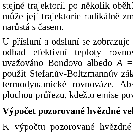
stejné trajektorii po několik oběh
může její trajektorie radikálně zm
narůstá s časem.
U přísluní a odsluní se zobrazuje
odhad efektivní teploty rovno
uvažováno Bondovo albedo
A
= 
použit Stefanův-Boltzmannův zák
termodynamické rovnováze. Abs
plochou průřezu, kdežto emise po
Výpočet pozorované hvězdné ve
K výpočtu pozorované hvězdné v