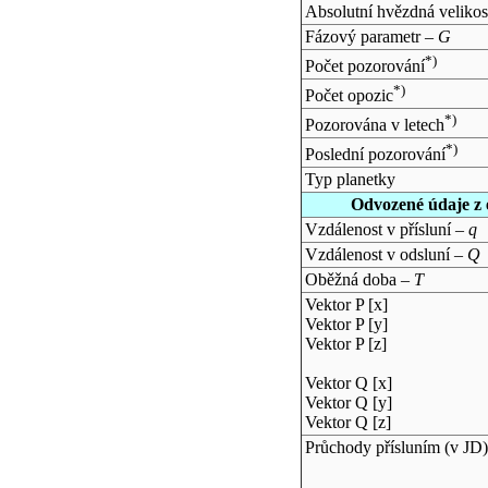
Absolutní hvězdná velikos
Fázový parametr –
G
*)
Počet pozorování
*)
Počet opozic
*)
Pozorována v letech
*)
Poslední pozorování
Typ planetky
Odvozené údaje z 
Vzdálenost v přísluní –
q
Vzdálenost v odsluní –
Q
Oběžná doba –
T
Vektor P [x]
Vektor P [y]
Vektor P [z]
Vektor Q [x]
Vektor Q [y]
Vektor Q [z]
Průchody přísluním (v
JD
)