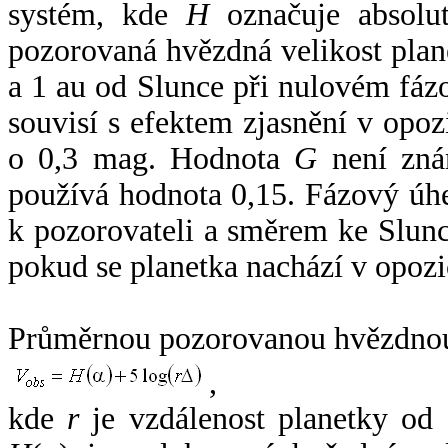
systém, kde
H
označuje absolut
pozorovaná hvězdná velikost plan
a 1 au od Slunce při nulovém fá
souvisí s efektem zjasnění v opoz
o 0,3 mag. Hodnota
G
není zná
používá hodnota 0,15. Fázový úh
k pozorovateli a směrem ke Slunc
pokud se planetka nachází v opozi
Průměrnou pozorovanou hvězdnou 
,
kde
r
je vzdálenost planetky od