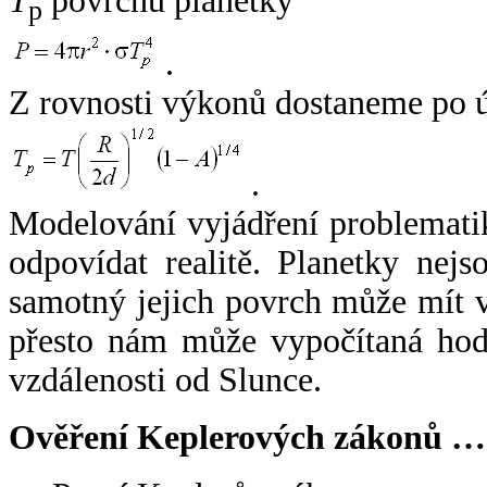
T
povrchu planetky
p
.
Z rovnosti výkonů dostaneme po 
.
Modelování vyjádření problemati
odpovídat realitě. Planetky nejso
samotný jejich povrch může mít v
přesto nám může vypočítaná hodn
vzdálenosti od Slunce.
Ověření Keplerových zákonů …