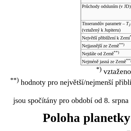
Průchody odsluním (v
JD
)
Tisserandův parametr –
T
J
(vztažený k Jupiteru)
Největší přiblížení k Zemi
**)
Nejjasnější ze Země
**)
Nejdále od Země
**
Nejméně jasná ze Země
*)
vztaženo
**)
hodnoty pro největší/nejmenší přibl
jsou spočítány pro období od 8. srpna
Poloha planetky