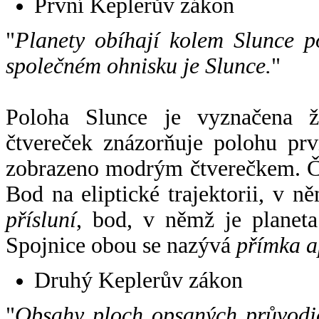
První Keplerův zákon
"
Planety obíhají kolem Slunce p
společném ohnisku je Slunce.
"
Poloha Slunce je vyznačena 
čtvereček znázorňuje polohu pr
zobrazeno modrým čtverečkem. Če
Bod na eliptické trajektorii, v n
přísluní
, bod, v němž je planet
Spojnice obou se nazývá
přímka a
Druhý Keplerův zákon
"
Obsahy ploch opsaných průvodič