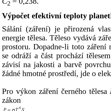
C
= 0,238.
2
Výpočet efektivní teploty plan
Sálání (záření) je přirozená vla
energie tělesa. Těleso vydává zá
prostoru. Dopadne-li toto záření n
se odráží a část prochází tělesem
závisí na jakosti a barvě povrch
žádné hmotné prostředí, jde o ele
Pro výkon záření černého tělesa
zákon