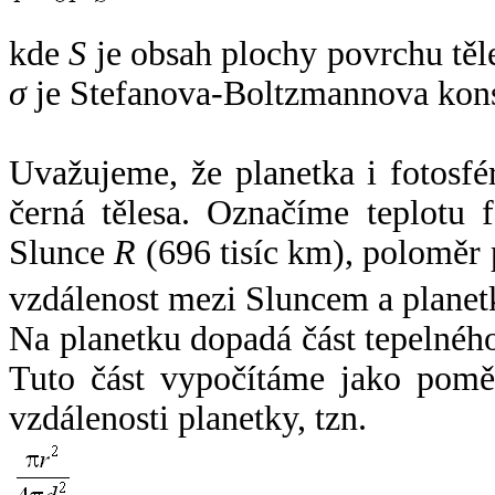
kde
S
je obsah plochy povrchu těl
σ
je Stefanova-Boltzmannova kons
Uvažujeme, že planetka i fotosfér
černá tělesa. Označíme teplotu 
Slunce
R
(696 tisíc km), poloměr
vzdálenost mezi Sluncem a plane
Na planetku dopadá část tepelnéh
Tuto část vypočítáme jako pomě
vzdálenosti planetky, tzn.