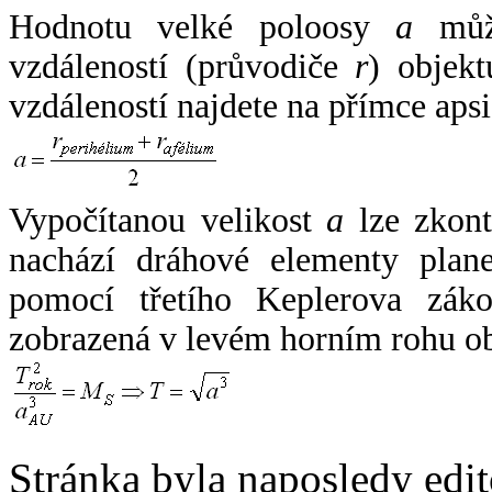
Hodnotu velké poloosy
a
může
vzdáleností (průvodiče
r
) objekt
vzdáleností najdete na přímce apsi
Vypočítanou velikost
a
lze zkont
nachází dráhové elementy plane
pomocí třetího Keplerova zák
zobrazená v levém horním rohu o
Stránka byla naposledy edi