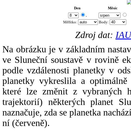
Den
Měsíc
.
Měřítko:
Body
:
Zdroj dat:
IAU
Na obrázku je v základním nastav
ve Sluneční soustavě v rovině ek
podle vzdálenosti planetky v odsl
planetky vykreslila a optimálně
které lze změnit z vybraných h
trajektorií) některých planet Sl
naznačuje, zda se planetka nacház
ní (červeně).