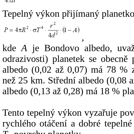
Tepelný výkon přijímaný planetko
,
kde
A
je Bondovo albedo, uvaž
odrazivosti) planetek se obecně
albedo (0,02 až 0,07) má 78 % z
než 25 km. Střední albedo (0,08 
albedo (0,13 až 0,28) má 18 % pla
Tento tepelný výkon vyzařuje po
rychlého otáčení a dobré tepelné