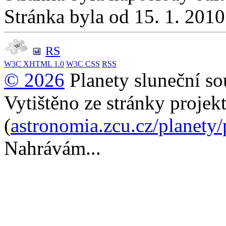
Stránka byla od 15. 1. 201
RS
W3C
XHTML 1.0
W3C
CSS
RSS
© 2026
Planety sluneční so
Vytištěno ze stránky projek
(
astronomia.zcu.cz/planety
Nahrávám...