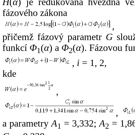
H
(
α
) je redukovaná hvězdná vel
fázového zákona
,
přičemž fázový parametr
G
slouž
funkcí
Φ
(
α
) a
Φ
(
α
). Fázovou fu
1
2
,
i
= 1, 2,
kde
,
,
a parametry
A
= 3,332;
A
= 1,8
1
2