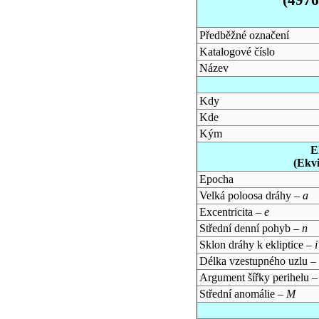
Předběžné označení
Katalogové číslo
Název
Kdy
Kde
Kým
E
(Ekv
Epocha
Velká poloosa dráhy –
a
Excentricita –
e
Střední denní pohyb –
n
Sklon dráhy k ekliptice –
i
Délka vzestupného uzlu –
Argument šířky perihelu 
Střední anomálie –
M