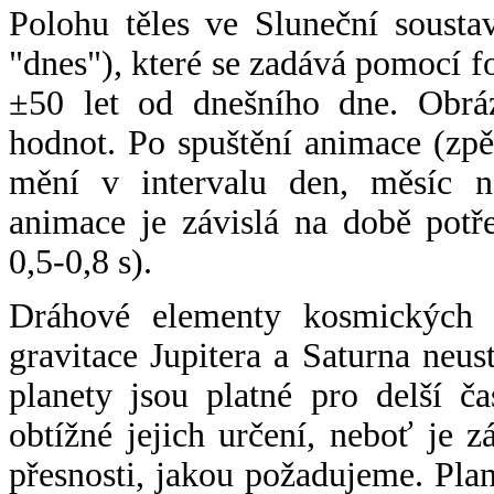
Polohu těles ve Sluneční sousta
"dnes"), které se zadává pomocí 
±50 let od dnešního dne. Obráz
hodnot. Po spuštění animace (zpě
mění v intervalu den, měsíc ne
animace je závislá na době potř
0,5-0,8 s).
Dráhové elementy kosmických t
gravitace Jupitera a Saturna neu
planety jsou platné pro delší č
obtížné jejich určení, neboť je 
přesnosti, jakou požadujeme. Pla