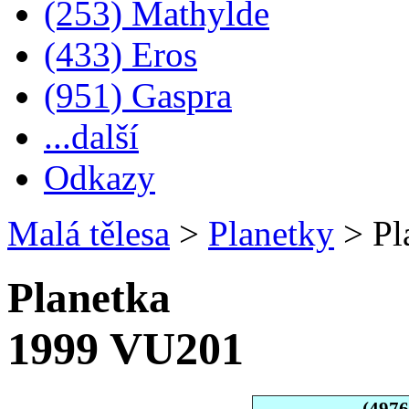
(253) Mathylde
(433) Eros
(951) Gaspra
...další
Odkazy
Malá tělesa
>
Planetky
>
Pl
Planetka
1999 VU201
(497