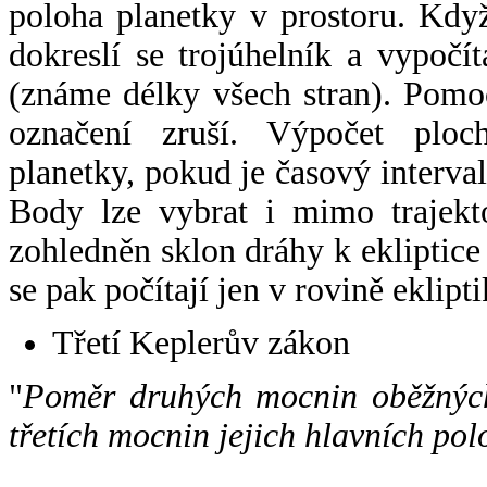
poloha planetky v prostoru. Kdy
dokreslí se trojúhelník a vypoč
(známe délky všech stran). Pomo
označení zruší. Výpočet ploch
planetky, pokud je časový interval
Body lze vybrat i mimo trajekto
zohledněn sklon dráhy k ekliptice
se pak počítají jen v rovině eklipti
Třetí Keplerův zákon
"
Poměr druhých mocnin oběžných
třetích mocnin jejich hlavních pol