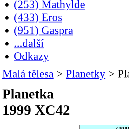
(253) Mathylde
(433) Eros
(951) Gaspra
...další
Odkazy
Malá tělesa
>
Planetky
>
Pl
Planetka
1999 XC42
(498