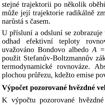
stejné trajektorii po několik oběh
může její trajektorie radikálně zm
narůstá s časem.
U přísluní a odsluní se zobrazuje
odhad efektivní teploty rovno
uvažováno Bondovo albedo
A
= 
použit Stefanův-Boltzmannův zák
termodynamické rovnováze. Abs
plochou průřezu, kdežto emise po
Výpočet pozorované hvězdné ve
K výpočtu pozorované hvězdné v