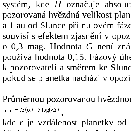
systém, kde
H
označuje absolut
pozorovaná hvězdná velikost plan
a 1 au od Slunce při nulovém fá
souvisí s efektem zjasnění v opoz
o 0,3 mag. Hodnota
G
není zná
používá hodnota 0,15. Fázový úh
k pozorovateli a směrem ke Slunc
pokud se planetka nachází v opozi
Průměrnou pozorovanou hvězdnou 
,
kde
r
je vzdálenost planetky od