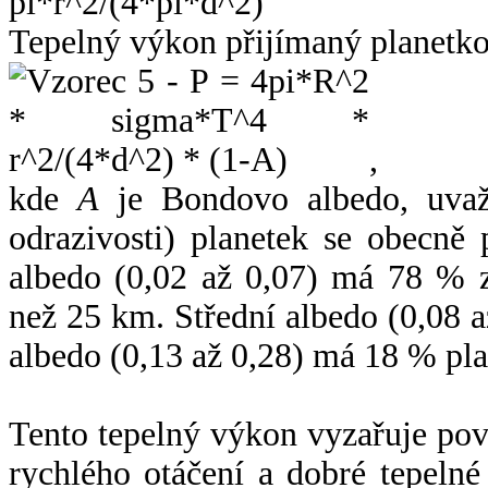
Tepelný výkon přijímaný planetko
,
kde
A
je Bondovo albedo, uvaž
odrazivosti) planetek se obecně
albedo (0,02 až 0,07) má 78 % z
než 25 km. Střední albedo (0,08 
albedo (0,13 až 0,28) má 18 % pla
Tento tepelný výkon vyzařuje po
rychlého otáčení a dobré tepelné