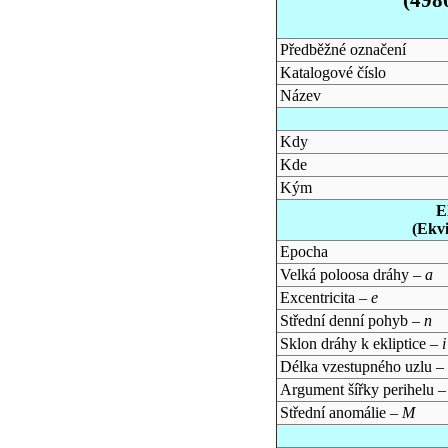
Předběžné označení
Katalogové číslo
Název
Kdy
Kde
Kým
E
(Ekv
Epocha
Velká poloosa dráhy –
a
Excentricita –
e
Střední denní pohyb –
n
Sklon dráhy k ekliptice –
i
Délka vzestupného uzlu –
Argument šířky perihelu 
Střední anomálie –
M