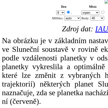
Den
Měsíc
.
Měřítko:
Body
:
Zdroj dat:
IAU
Na obrázku je v základním nastav
ve Sluneční soustavě v rovině ek
podle vzdálenosti planetky v odsl
planetky vykreslila a optimálně
které lze změnit z vybraných h
trajektorií) některých planet Sl
naznačuje, zda se planetka nacház
ní (červeně).