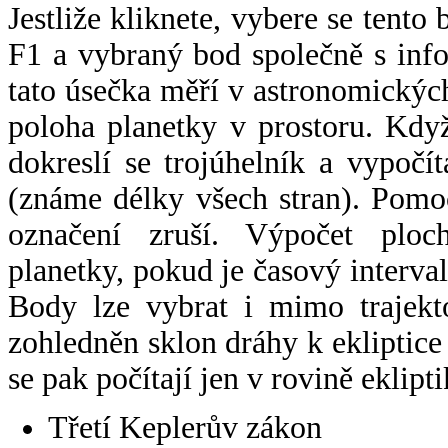
Jestliže kliknete, vybere se tento
F1 a vybraný bod společně s info
tato úsečka měří v astronomickýc
poloha planetky v prostoru. Kdy
dokreslí se trojúhelník a vypoč
(známe délky všech stran). Pomo
označení zruší. Výpočet ploch
planetky, pokud je časový interval
Body lze vybrat i mimo trajekto
zohledněn sklon dráhy k ekliptice
se pak počítají jen v rovině eklipti
Třetí Keplerův zákon