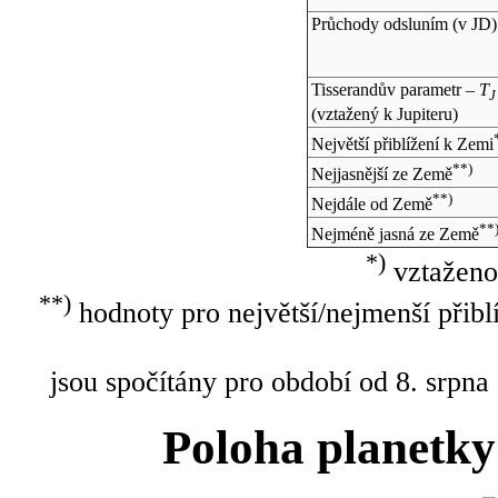
Průchody odsluním (v
JD
)
Tisserandův parametr –
T
J
(vztažený k Jupiteru)
Největší přiblížení k Zemi
**)
Nejjasnější ze Země
**)
Nejdále od Země
**
Nejméně jasná ze Země
*)
vztaženo
**)
hodnoty pro největší/nejmenší přibl
jsou spočítány pro období od 8. srpna
Poloha planetky