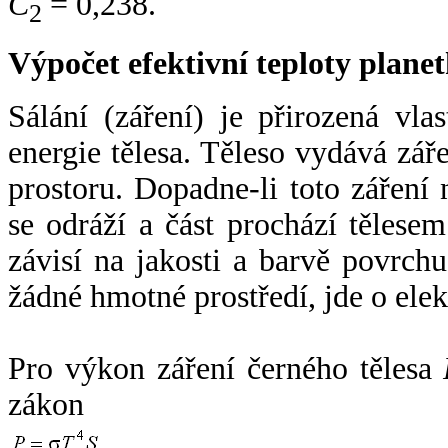
C
= 0,238.
2
Výpočet efektivní teploty plan
Sálání (záření) je přirozená vla
energie tělesa. Těleso vydává zá
prostoru. Dopadne-li toto záření n
se odráží a část prochází tělesem
závisí na jakosti a barvě povrch
žádné hmotné prostředí, jde o ele
Pro výkon záření černého tělesa
zákon