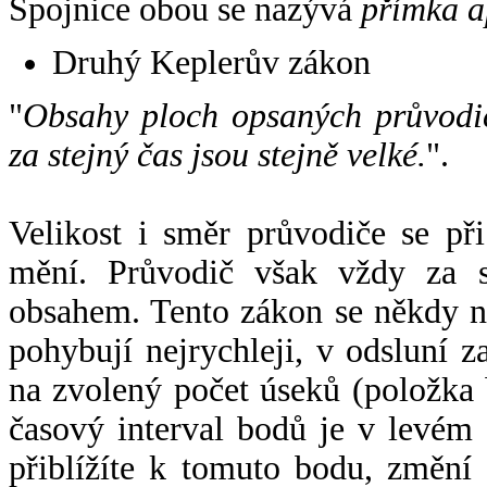
Spojnice obou se nazývá
přímka a
Druhý Keplerův zákon
"
Obsahy ploch opsaných průvodič
za stejný čas jsou stejně velké.
".
Velikost i směr průvodiče se při
mění. Průvodič však vždy za s
obsahem. Tento zákon se někdy 
pohybují nejrychleji, v odsluní z
na zvolený počet úseků (položka 
časový interval bodů je v levém
přiblížíte k tomuto bodu, změní