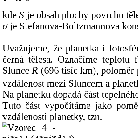
kde
S
je obsah plochy povrchu těl
σ
je Stefanova-Boltzmannova kons
Uvažujeme, že planetka i fotosfér
černá tělesa. Označíme teplotu 
Slunce
R
(696 tisíc km), poloměr
vzdálenost mezi Sluncem a plane
Na planetku dopadá část tepelnéh
Tuto část vypočítáme jako pomě
vzdálenosti planetky, tzn.