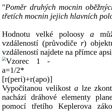
"
Poměr druhých mocnin oběžných
třetích mocnin jejich hlavních pol
Hodnotu velké poloosy
a
může
vzdáleností (průvodiče
r
) objekt
vzdáleností najdete na přímce apsi
Vypočítanou velikost
a
lze zkont
nachází dráhové elementy plane
pomocí třetího Keplerova zák