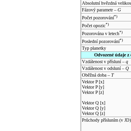
Absolutní hvězdná velikos
Fázový parametr –
G
*)
Počet pozorování
*)
Počet opozic
*)
Pozorována v letech
*)
Poslední pozorování
Typ planetky
Odvozené údaje z 
Vzdálenost v přísluní –
q
Vzdálenost v odsluní –
Q
Oběžná doba –
T
Vektor P [x]
Vektor P [y]
Vektor P [z]
Vektor Q [x]
Vektor Q [y]
Vektor Q [z]
Průchody přísluním (v
JD
)