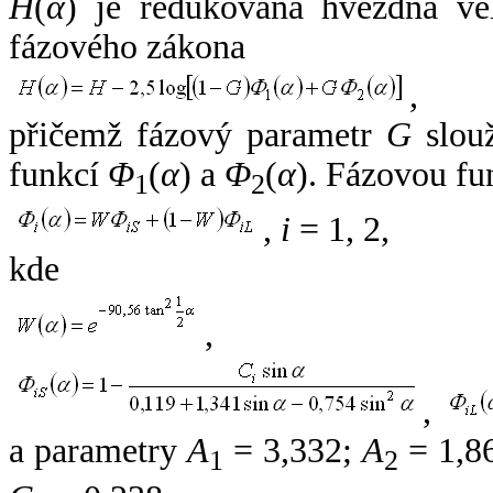
H
(
α
) je redukovaná hvězdná vel
fázového zákona
,
přičemž fázový parametr
G
slouž
funkcí
Φ
(
α
) a
Φ
(
α
). Fázovou fu
1
2
,
i
= 1, 2,
kde
,
,
a parametry
A
= 3,332;
A
= 1,8
1
2