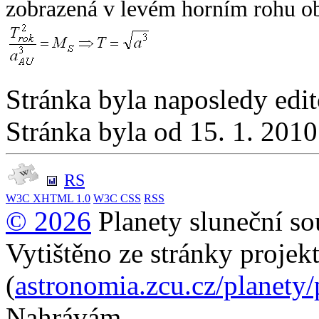
zobrazená v levém horním rohu o
Stránka byla naposledy edi
Stránka byla od 15. 1. 201
RS
W3C
XHTML 1.0
W3C
CSS
RSS
© 2026
Planety sluneční so
Vytištěno ze stránky projek
(
astronomia.zcu.cz/planety
Nahrávám...