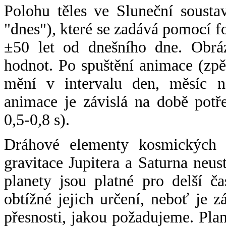
Polohu těles ve Sluneční sousta
"dnes"), které se zadává pomocí 
±50 let od dnešního dne. Obráz
hodnot. Po spuštění animace (zpě
mění v intervalu den, měsíc ne
animace je závislá na době potř
0,5-0,8 s).
Dráhové elementy kosmických t
gravitace Jupitera a Saturna neu
planety jsou platné pro delší č
obtížné jejich určení, neboť je 
přesnosti, jakou požadujeme. Pla