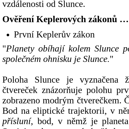
vzdálenosti od Slunce.
Ověření Keplerových zákonů …
První Keplerův zákon
"
Planety obíhají kolem Slunce p
společném ohnisku je Slunce.
"
Poloha Slunce je vyznačena 
čtvereček znázorňuje polohu pr
zobrazeno modrým čtverečkem. Če
Bod na eliptické trajektorii, v n
přísluní
, bod, v němž je planet