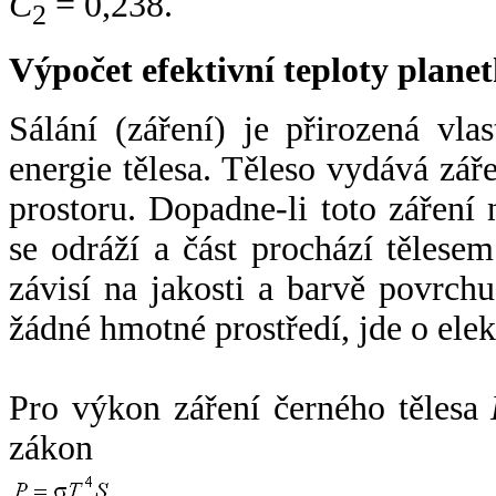
C
= 0,238.
2
Výpočet efektivní teploty plan
Sálání (záření) je přirozená vla
energie tělesa. Těleso vydává zá
prostoru. Dopadne-li toto záření n
se odráží a část prochází tělesem
závisí na jakosti a barvě povrch
žádné hmotné prostředí, jde o ele
Pro výkon záření černého tělesa
zákon