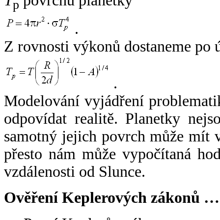
T
povrchu planetky
p
.
Z rovnosti výkonů dostaneme po 
.
Modelování vyjádření problemati
odpovídat realitě. Planetky nejso
samotný jejich povrch může mít v
přesto nám může vypočítaná hodn
vzdálenosti od Slunce.
Ověření Keplerových zákonů …