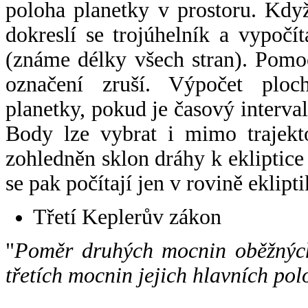
poloha planetky v prostoru. Kdy
dokreslí se trojúhelník a vypoč
(známe délky všech stran). Pomo
označení zruší. Výpočet ploch
planetky, pokud je časový interval
Body lze vybrat i mimo trajekto
zohledněn sklon dráhy k ekliptice
se pak počítají jen v rovině eklipti
Třetí Keplerův zákon
"
Poměr druhých mocnin oběžných
třetích mocnin jejich hlavních pol