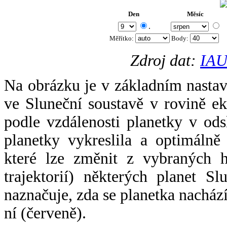
Den
Měsíc
.
Měřítko:
Body
:
Zdroj dat:
IAU
Na obrázku je v základním nastav
ve Sluneční soustavě v rovině ek
podle vzdálenosti planetky v odsl
planetky vykreslila a optimálně
které lze změnit z vybraných h
trajektorií) některých planet Sl
naznačuje, zda se planetka nacház
ní (červeně).