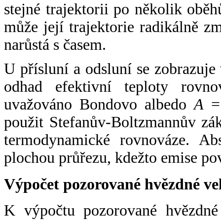
stejné trajektorii po několik oběh
může její trajektorie radikálně zm
narůstá s časem.
U přísluní a odsluní se zobrazuje
odhad efektivní teploty rovno
uvažováno Bondovo albedo
A
= 
použit Stefanův-Boltzmannův zák
termodynamické rovnováze. Abs
plochou průřezu, kdežto emise po
Výpočet pozorované hvězdné ve
K výpočtu pozorované hvězdné v