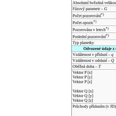
Absolutní hvězdná velikos
Fázový parametr –
G
*)
Počet pozorování
*)
Počet opozic
*)
Pozorována v letech
*)
Poslední pozorování
Typ planetky
Odvozené údaje z 
Vzdálenost v přísluní –
q
Vzdálenost v odsluní –
Q
Oběžná doba –
T
Vektor P [x]
Vektor P [y]
Vektor P [z]
Vektor Q [x]
Vektor Q [y]
Vektor Q [z]
Průchody přísluním (v
JD
)