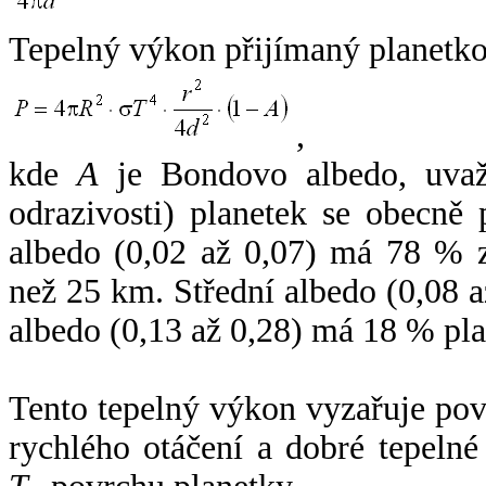
Tepelný výkon přijímaný planetko
,
kde
A
je Bondovo albedo, uvaž
odrazivosti) planetek se obecně
albedo (0,02 až 0,07) má 78 % z
než 25 km. Střední albedo (0,08 
albedo (0,13 až 0,28) má 18 % pla
Tento tepelný výkon vyzařuje po
rychlého otáčení a dobré tepelné