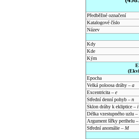
Předběžné označení
Katalogové číslo
Název
Kdy
Kde
Kým
E
(Ekv
Epocha
Velká poloosa dráhy –
a
Excentricita –
e
Střední denní pohyb –
n
Sklon dráhy k ekliptice –
i
Délka vzestupného uzlu –
Argument šířky perihelu 
Střední anomálie –
M