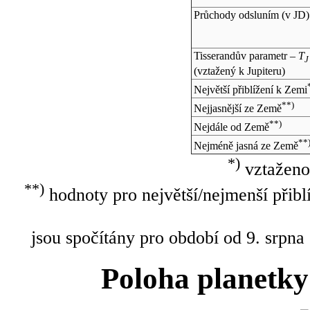
Průchody odsluním (v
JD
)
Tisserandův parametr –
T
J
(vztažený k Jupiteru)
Největší přiblížení k Zemi
**)
Nejjasnější ze Země
**)
Nejdále od Země
**
Nejméně jasná ze Země
*)
vztaženo
**)
hodnoty pro největší/nejmenší přibl
jsou spočítány pro období od 9. srpna
Poloha planetky