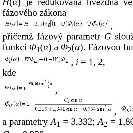
H
(
α
) je redukovaná hvězdná vel
fázového zákona
,
přičemž fázový parametr
G
slouž
funkcí
Φ
(
α
) a
Φ
(
α
). Fázovou fu
1
2
,
i
= 1, 2,
kde
,
,
a parametry
A
= 3,332;
A
= 1,8
1
2