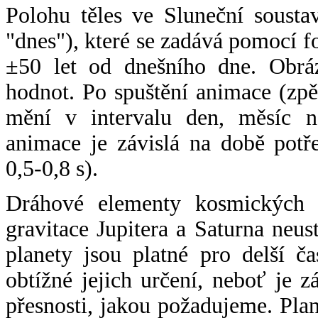
Polohu těles ve Sluneční sousta
"dnes"), které se zadává pomocí 
±50 let od dnešního dne. Obráz
hodnot. Po spuštění animace (zpě
mění v intervalu den, měsíc ne
animace je závislá na době potř
0,5-0,8 s).
Dráhové elementy kosmických t
gravitace Jupitera a Saturna neu
planety jsou platné pro delší č
obtížné jejich určení, neboť je 
přesnosti, jakou požadujeme. Pla