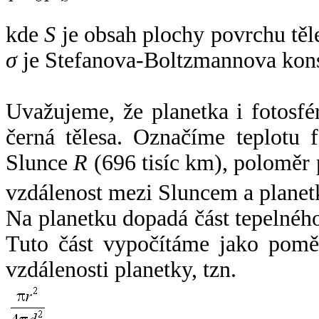
kde
S
je obsah plochy povrchu těl
σ
je Stefanova-Boltzmannova kons
Uvažujeme, že planetka i fotosfér
černá tělesa. Označíme teplotu 
Slunce
R
(696 tisíc km), poloměr
vzdálenost mezi Sluncem a plane
Na planetku dopadá část tepelnéh
Tuto část vypočítáme jako pomě
vzdálenosti planetky, tzn.