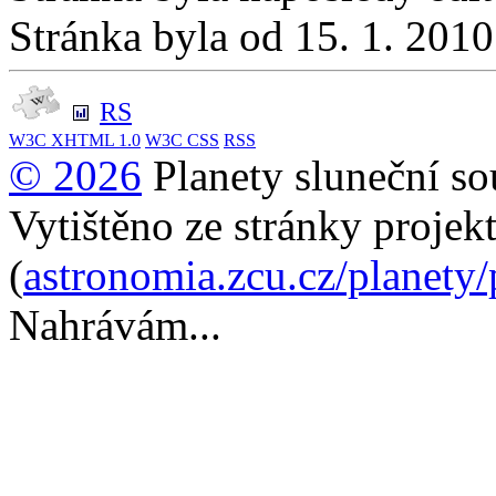
Stránka byla od 15. 1. 201
RS
W3C
XHTML 1.0
W3C
CSS
RSS
© 2026
Planety sluneční so
Vytištěno ze stránky projek
(
astronomia.zcu.cz/planety
Nahrávám...