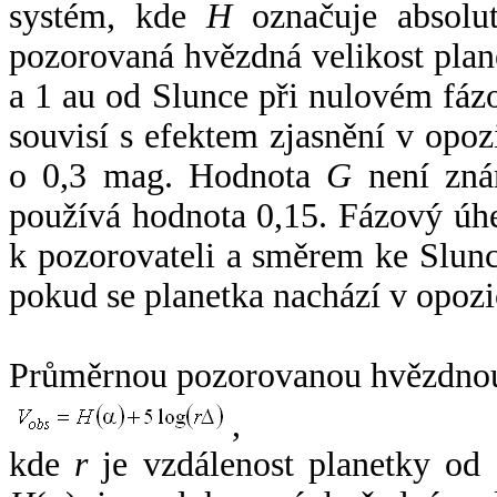
systém, kde
H
označuje absolut
pozorovaná hvězdná velikost plan
a 1 au od Slunce při nulovém fá
souvisí s efektem zjasnění v opoz
o 0,3 mag. Hodnota
G
není zná
používá hodnota 0,15. Fázový úh
k pozorovateli a směrem ke Slunc
pokud se planetka nachází v opozi
Průměrnou pozorovanou hvězdnou 
,
kde
r
je vzdálenost planetky od