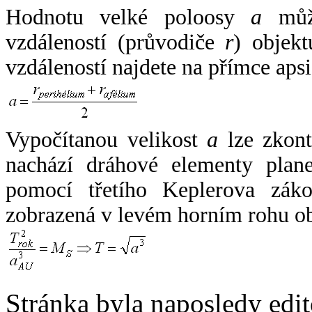
Hodnotu velké poloosy
a
může
vzdáleností (průvodiče
r
) objekt
vzdáleností najdete na přímce apsi
Vypočítanou velikost
a
lze zkont
nachází dráhové elementy plane
pomocí třetího Keplerova zák
zobrazená v levém horním rohu o
Stránka byla naposledy edi