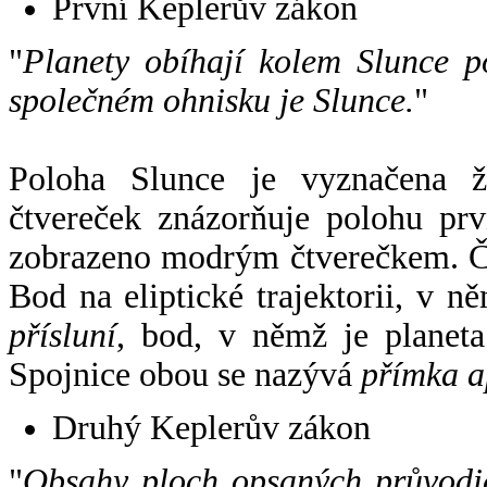
První Keplerův zákon
"
Planety obíhají kolem Slunce p
společném ohnisku je Slunce.
"
Poloha Slunce je vyznačena 
čtvereček znázorňuje polohu pr
zobrazeno modrým čtverečkem. Če
Bod na eliptické trajektorii, v n
přísluní
, bod, v němž je planet
Spojnice obou se nazývá
přímka a
Druhý Keplerův zákon
"
Obsahy ploch opsaných průvodič