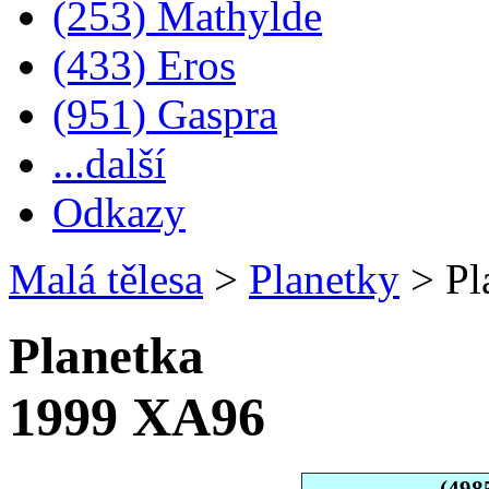
(253) Mathylde
(433) Eros
(951) Gaspra
...další
Odkazy
Malá tělesa
>
Planetky
>
Pl
Planetka
1999 XA96
(498