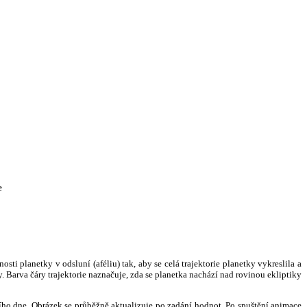
e
i planetky v odsluní (aféliu) tak, aby se celá trajektorie planetky vykreslila a
. Barva čáry trajektorie naznačuje, zda se planetka nachází nad rovinou ekliptiky
ního dne. Obrázek se průběžně aktualizuje po zadání hodnot. Po spuštění animace