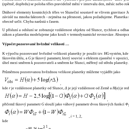
(zpětně, dopředu) se poloha těles pravidelně mění v intervalu den, měsíc nebo ro
Dráhové elementy kosmických těles ve Sluneční soustavě se vlivem gravitace Jup
závislé na mnoha faktorech - zejména na přesnosti, jakou požadujeme. Planetka se
obecně určit. Chyba narůstá s časem.
U přísluní a odsluní se zobrazuje vzdálenost objektu od Slunce, rychlost a od
zákon a planetku modelujeme jako kouli v termodynamické rovnováze. Absorpce 
Výpočet pozorované hvězdné velikosti …
K výpočtu pozorované hvězdné velikosti planetky je použit tzv. HG-systém, kd
fázovém úhlu, a
G
je fázový parametr, který souvisí s efektem zjasnění v opozic
úhel mezi směrem k pozorovateli a směrem ke Slunci, měřený od středu planetky. 
Průměrnou pozorovanou hvězdnou velikost planetky můžeme vyjádřit jako
,
kde
r
je vzdálenost planetky od Slunce,
Δ
je její vzdálenost od Země a
H
(
α
) je r
,
přičemž fázový parametr
G
slouží jako váhový parametr dvou fázových funkcí
Φ
,
i
= 1, 2,
kde