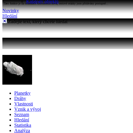
Katalogy objektů
Tato funkce je na stránkách Astronomia nová, testové otázky jsou přidávány postupně...
Novinky
Hledání
Zadejte text, který chcete hledat
Planetky
Dráhy
Vlastnosti
Vznik a vývoj
Seznam
Hledání
Statistika
Analýza