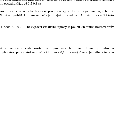
ní obrázku (řádově 0,5-0,8 s).
ro delší časové období. Nicméně pro planetky je obtížné jejich určení, neboť je
růletu poblíž Jupiteru se může její trajektorie radikálně změnit. Je složité toto
o albedo
A
= 0,09. Pro výpočet efektivní teploty je použit Stefanův-Boltzmannův
kost planetky ve vzdálenosti 1 au od pozorovatele a 1 au od Slunce při nulovém
planetek, pro ostatní se používá hodnota 0,15. Fázový úhel
α
je definován jako