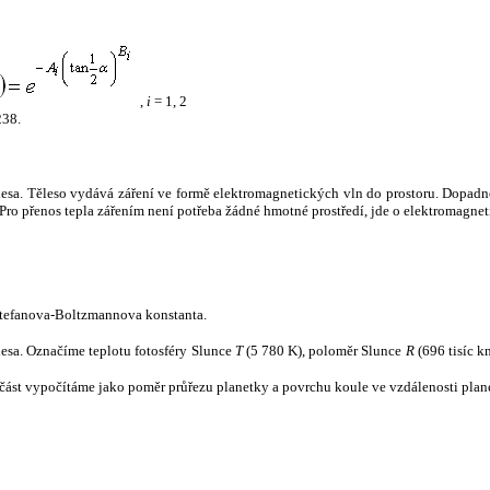
,
i
= 1, 2
238.
tělesa. Těleso vydává záření ve formě elektromagnetických vln do prostoru. Dopadne-l
u. Pro přenos tepla zářením není potřeba žádné hmotné prostředí, jde o elektromagnet
tefanova-Boltzmannova konstanta.
tělesa. Označíme teplotu fotosféry Slunce
T
(5 780 K), poloměr Slunce
R
(696 tisíc k
část vypočítáme jako poměr průřezu planetky a povrchu koule ve vzdálenosti plane