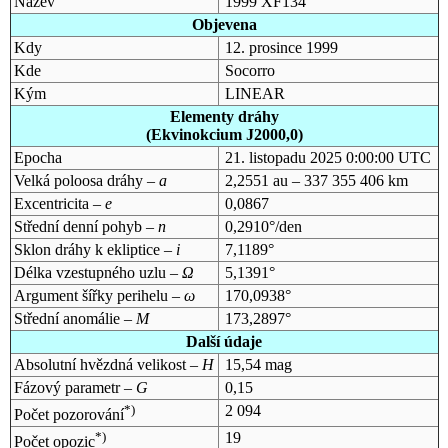
Název
1999 XF134
Objevena
Kdy
12. prosince 1999
Kde
Socorro
Kým
LINEAR
Elementy dráhy
(Ekvinokcium J2000,0)
Epocha
21. listopadu 2025 0:00:00 UTC
Velká poloosa dráhy –
a
2,2551 au – 337 355 406 km
Excentricita –
e
0,0867
Střední denní pohyb –
n
0,2910°/den
Sklon dráhy k ekliptice –
i
7,1189°
Délka vzestupného uzlu –
Ω
5,1391°
Argument šířky perihelu –
ω
170,0938°
Střední anomálie –
M
173,2897°
Další údaje
Absolutní hvězdná velikost –
H
15,54 mag
Fázový parametr –
G
0,15
*)
2 094
Počet pozorování
*)
19
Počet opozic