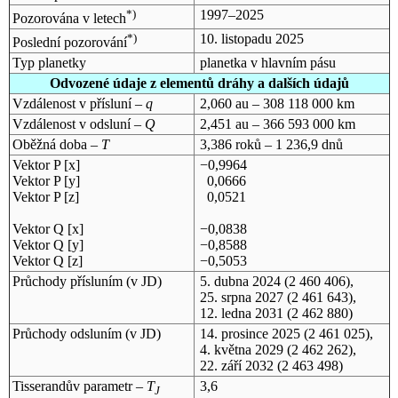
*)
1997–2025
Pozorována v letech
*)
10. listopadu 2025
Poslední pozorování
Typ planetky
planetka v hlavním pásu
Odvozené údaje z elementů dráhy a dalších údajů
Vzdálenost v přísluní –
q
2,060 au – 308 118 000 km
Vzdálenost v odsluní –
Q
2,451 au – 366 593 000 km
Oběžná doba –
T
3,386 roků – 1 236,9 dnů
Vektor P [x]
−0,9964
Vektor P [y]
0,0666
Vektor P [z]
0,0521
Vektor Q [x]
−0,0838
Vektor Q [y]
−0,8588
Vektor Q [z]
−0,5053
Průchody přísluním (v
JD
)
5. dubna 2024
(2 460 406),
25. srpna 2027
(2 461 643),
12. ledna 2031
(2 462 880)
Průchody odsluním (v
JD
)
14. prosince 2025
(2 461 025),
4. května 2029
(2 462 262),
22. září 2032
(2 463 498)
Tisserandův parametr –
T
3,6
J