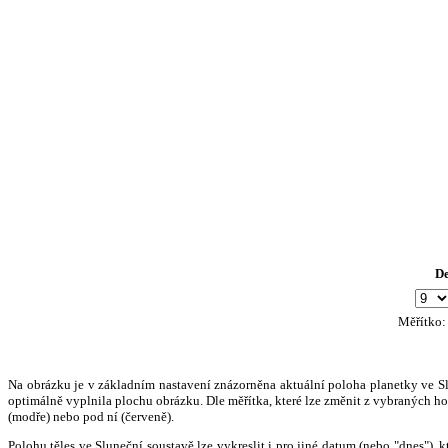
D
Měřítko
Na obrázku je v základním nastavení znázorněna aktuální poloha planetky ve Slun
optimálně vyplnila plochu obrázku. Dle měřítka, které lze změnit z vybraných hod
(modře) nebo pod ní (červeně).
Polohu těles ve Sluneční soustavě lze vykreslit i pro jiné datum (nebo "dnes")