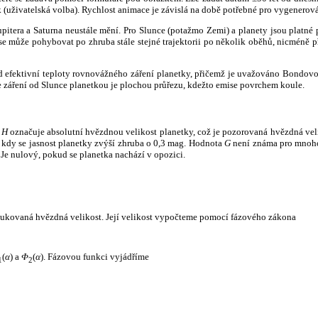
k (uživatelská volba). Rychlost animace je závislá na době potřebné pro vygenerová
itera a Saturna neustále mění. Pro Slunce (potažmo Zemi) a planety jsou platné p
 může pohybovat po zhruba stále stejné trajektorii po několik oběhů, nicméně při p
had efektivní teploty rovnovážného záření planetky, přičemž je uvažováno Bondov
záření od Slunce planetkou je plochou průřezu, kdežto emise povrchem koule.
e
H
označuje absolutní hvězdnou velikost planetky, což je pozorovaná hvězdná veli
i, kdy se jasnost planetky zvýší zhruba o 0,3 mag. Hodnota
G
není známa pro mnoho 
Je nulový, pokud se planetka nachází v opozici.
edukovaná hvězdná velikost. Její velikost vypočteme pomocí fázového zákona
(
α
) a
Φ
(
α
). Fázovou funkci vyjádříme
1
2