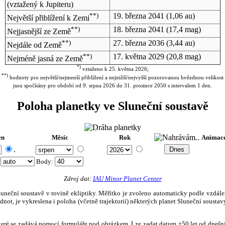
(vztažený k Jupiteru)
**)
19. března 2041
(1,06 au)
Největší přiblížení k Zemi
**)
18. března 2041
(17,4 mag)
Nejjasnější ze Země
**)
27. března 2036
(3,44 au)
Nejdále od Země
**)
17. května 2029
(20,8 mag)
Nejméně jasná ze Země
*)
vztaženo k 25. května 2026;
**)
hodnoty pro největší/nejmenší přiblížení a nejnižší/nejvyšší pozorovanou hvězdnou velikost
jsou spočítány pro období od 9. srpna 2026 do 31. prosince 2050 s intervalem 1 den.
Poloha planetky ve Sluneční soustavě
en
Měsíc
Rok
Animac
.
:
Body
:
Zdroj dat:
IAU Minor Planet Center
eční soustavě v rovině ekliptiky. Měřítko je zvoleno automaticky podle vzdálenost
not, je vykreslena i poloha (včetně trajektorií) některých planet Sluneční soustavy
, které se zadává pomocí formuláře pod obrázkem. Lze zadat datum ±50 let od dneš