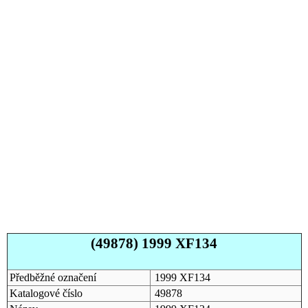
(49878) 1999 XF134
Předběžné označení
1999 XF134
Katalogové číslo
49878