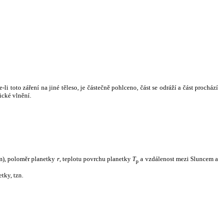
i toto záření na jiné těleso, je částečně pohlceno, část se odráží a část prochází
ické vlnění.
m), poloměr planetky
r
, teplotu povrchu planetky
T
a vzdálenost mezi Sluncem a
p
tky, tzn.