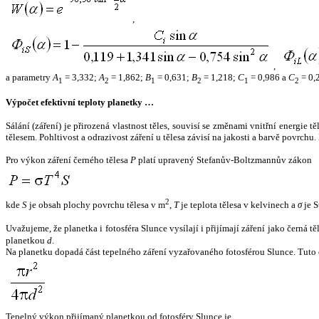
,
,
a parametry
A
= 3,332;
A
= 1,862;
B
= 0,631;
B
= 1,218;
C
= 0,986 a
C
= 0,
1
2
1
2
1
2
Výpočet efektivní teploty planetky …
Sálání (záření) je přirozená vlastnost těles, souvisí se změnami vnitřní energie 
tělesem. Pohltivost a odrazivost záření u tělesa závisí na jakosti a barvě povrch
Pro výkon záření černého tělesa
P
platí upravený Stefanův-Boltzmannův zákon
2
kde
S
je obsah plochy povrchu tělesa v m
,
T
je teplota tělesa v kelvinech a
σ
je S
Uvažujeme, že planetka i fotosféra Slunce vysílají i přijímají záření jako černá 
planetkou
d
.
Na planetku dopadá část tepelného záření vyzařovaného fotosférou Slunce. Tuto 
Tepelný výkon přijímaný planetkou od fotosféry Slunce je