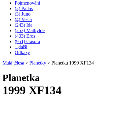
Pojmenování
(2) Pallas
(3) Juno
(4) Vesta
(243) Ida
(253) Mathylde
(433) Eros
(951) Gaspra
...další
Odkazy
Malá tělesa
>
Planetky
>
Planetka 1999 XF134
Planetka
1999 XF134